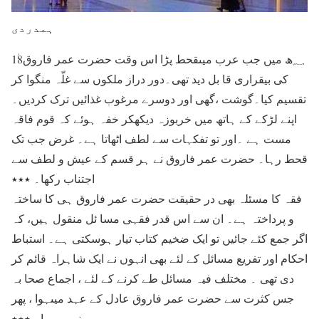
ہمدردی
18ٰ؁ھ میں جب عرب میںقحط پڑا اس وقت حضرت عمر فاروق
کی بیقراری قا بل دید تھی۔دور دراز ملکوں سے غلّہ منگوا کر
تقسیم کیا۔گوشت ،گھی اور دوسرے مرغوب غذائیں ترک کردیں۔
اپنے لڑکے کے ہاتھ میں خربوزہ دیکھکر خفہ ہوئے کہ قوم فاقہ
مست ہے ۔اور تو تفکہات سے لطف اٹھاتا ہے۔ غرض جب تک
قحط رہا۔ حضرت عمر فاروق نے ہر قسم کے عیش و لطف سے
اجتناب رکھا۔ ٭٭٭
فقہ کا مسئلہ بھی در حقیقت حضرت عمر فاروق ہی کا ساختہ
و پرداختہ ہے۔ ان سے اس قدر فقہی مسا ئل منقول ہیں، کہ
اگر جمع کئے جائیں تو ایک ضخیم کتاب تیار ہوسکتی ہے۔ استباط
احکام اور تفریع مسائل کے لئے بھی انہوں نے ایک شاہراہ قائم کر
دی تھی ۔ مختلف فیہ مسائل طے کرنے کے لئے ، اجماع صحا بہ
جس کثرت سے حضرت عمر فاروق عادل کے عہد میںہوا ، پھر
نہیں ہوا۔ ٭٭٭