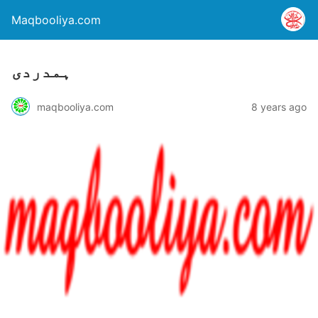
Maqbooliya.com
ہمدردی
maqbooliya.com
8 years ago