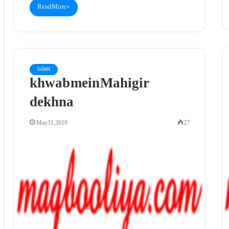
Read More »
islam
khwab mein Mahigir
dekhna
May 31, 2019
27