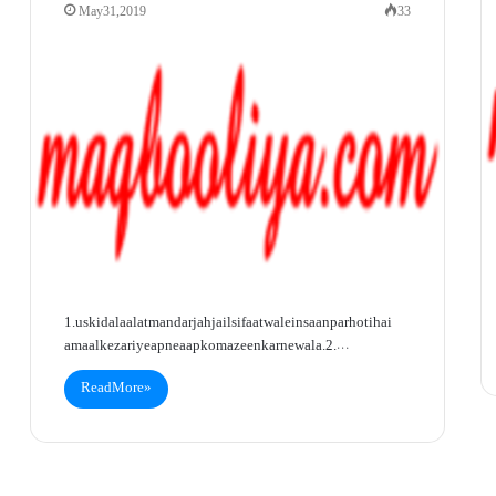
May 31, 2019
33
1. uski dalaalat mandarjah jail sifaat wale insaan par hoti hai
amaal ke zariye apne aap ko mazeen karne wala.2.…
Read More »