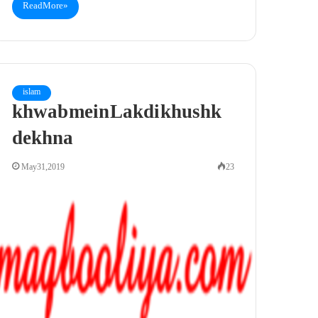
Read More »
islam
khwab mein Lakdi khushk
dekhna
May 31, 2019
23