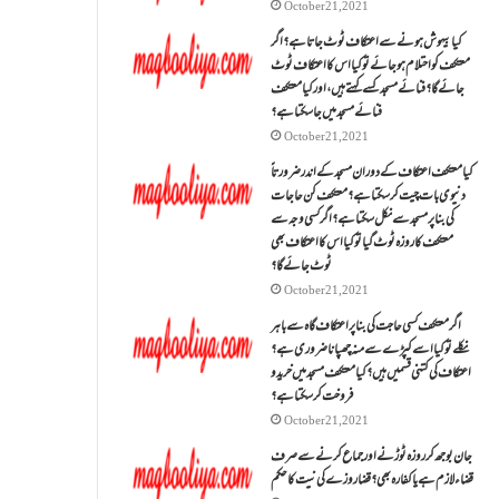
October 21, 2021
کیا بیہوش ہونے سے اعتکاف ٹوٹ جاتا ہے؟ اگر
معتکف کو احتلام ہو جائے تو کیا اس کا اعتکاف ٹوٹ
جائے گا؟فنائے مسجد کسے کہتے ہیں ، اور کیا معتکف
فنائے مسجد میں جا سکتا ہے؟
October 21, 2021
کیا معتکف اعتکاف کے دوران مسجد کے اندر ضرورتاً
دنیوی بات چیت کر سکتا ہے؟معتکف کن حاجات
کی بنا پر مسجد سے نکل سکتا ہے؟ اگر کسی وجہ سے
معتکف کا روزہ ٹوٹ گیا تو کیا اس کا اعتکاف بھی
ٹوٹ جائے گا؟
October 21, 2021
اگر معتکف کسی حاجت کی بنا پر اعتکاف گاہ سے باہر
نکلے تو کیا اسے کپڑے سے منہ چھپانا ضروری ہے؟
اعتکاف کی کتنی قسمیں ہیں؟کیا معتکف مسجد میں خرید و
فروخت کر سکتا ہے؟
October 21, 2021
جان بوجھ کر روزہ ٹوڑنے اور جماع کرنے سے صرف
قضاء لازم ہے یا کفارہ بھی؟ قضا روزے کی نیت کا حکم