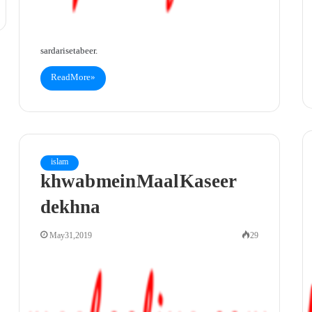
sardari se tabeer.
Read More »
islam
khwab mein Maal Kaseer
dekhna
May 31, 2019
29