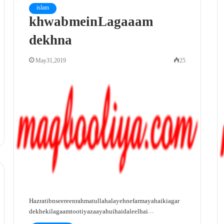
islam
khwab mein Lagaaam
dekhna
May 31, 2019
25
Hazrat ibn seereen rahmatullah alayeh ne farmaya hai ki agar
dekhe ki lagaam tooti ya zaaya hui hai daleel hai…