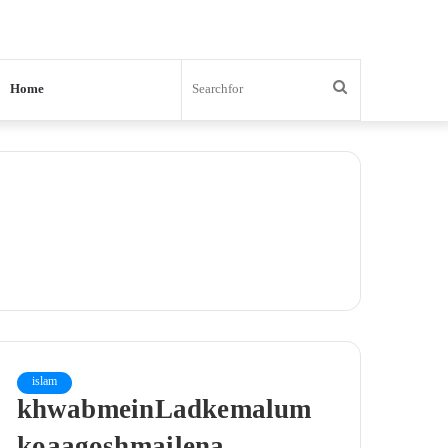
Search
Home
for
islam
khwab mein Ladke malum