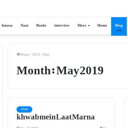
fatawa
Naat
Books
interview
More
Home
Blog
Home
/
2019
/
May
Month:
May 2019
islam
khwab mein Laat Marna