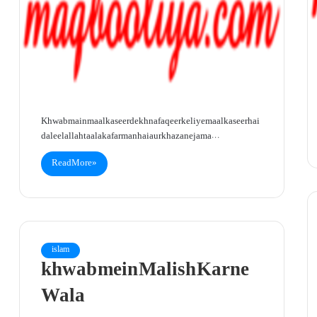
Khwab main maal kaseer dekhna faqeer ke liye maal kaseer hai
daleel allah taala ka farman hai aur khazane jama…
Read More »
islam
khwab mein Malish Karne
Wala