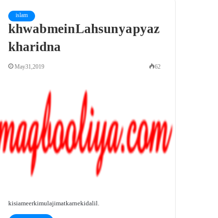
islam
khwab mein Lahsun ya pyaz
kharidna
May 31, 2019
62
kisi ameer ki mulajimat karne ki dalil.