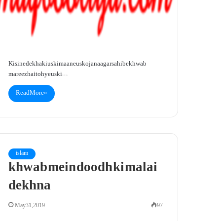
Kisi ne dekha ki us ki maa ne us ko jana agar sahibe khwab
mareez hai toh ye us ki…
Read More »
islam
khwab mein doodh ki malai
dekhna
May 31, 2019
97