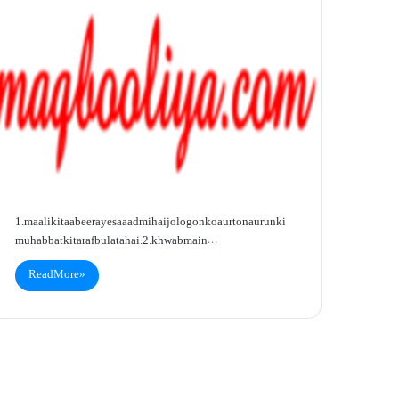
1. maali ki taabeer ayesa aadmi hai jo logon ko aurton aur unki
muhabbat ki taraf bulata hai.2. khwab main…
Read More »