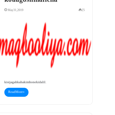
ko aagosh mai lena
May 31, 2019
25
kisi jagah ka hakim hone ki dalil.
Read More »