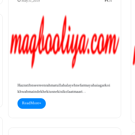
May 31, 2019
24
Hazrat ibn seereen rahmatullah alayeh ne farmaya hai agar koi
khwab main dekhe ki us ne kisi ko laat maari…
Read More »