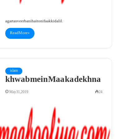
agar tasveer bani hai to nifaak ki dalil.
Read More »
islam
khwab mein Maa ka dekhna
May 31, 2019
24