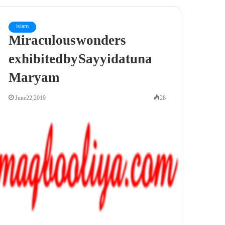
islam
Miraculous wonders
exhibited by Sayyidatuna
Maryam
June 22, 2019
28