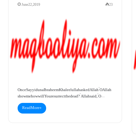
June 22, 2019
23
Once Sayyiduna Ibraheem Khaleelullah asked Allah ‘O Allah
show me how will You resurrect the dead?’ Allah said, ‘O…
Read More »