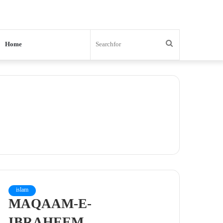
Search
Home
for
islam
MAQAAM-E-