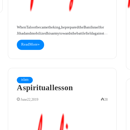
When Taloot became the king, he prepared the Bani Israel for
Jihad and mobilized his army towards the battlefield against…
Read More »
islam
A spiritual lesson
June 22, 2019
28