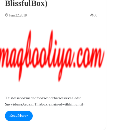
Blissful Box)
June 22, 2019
38
This was a box made of boxwood that was revealed to
Sayyiduna Aadam . This box remained with him until…
Read More »