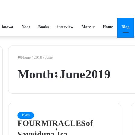
fatawa
Naat
Books
interview
More
Home
Blog
Home
/
2019
/
June
Month:
June 2019
islam
FOUR MIRACLES of