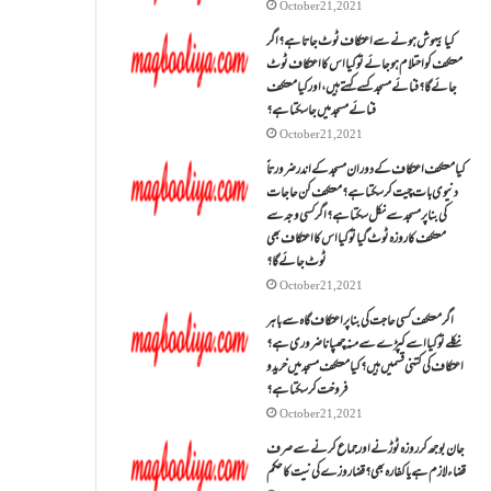
October 21, 2021
کیا بیہوش ہونے سے اعتکاف ٹوٹ جاتا ہے؟ اگر
معتکف کو احتلام ہو جائے تو کیا اس کا اعتکاف ٹوٹ
جائے گا؟فنائے مسجد کسے کہتے ہیں ، اور کیا معتکف
فنائے مسجد میں جا سکتا ہے؟
October 21, 2021
کیا معتکف اعتکاف کے دوران مسجد کے اندر ضرورتاً
دنیوی بات چیت کر سکتا ہے؟معتکف کن حاجات
کی بنا پر مسجد سے نکل سکتا ہے؟ اگر کسی وجہ سے
معتکف کا روزہ ٹوٹ گیا تو کیا اس کا اعتکاف بھی
ٹوٹ جائے گا؟
October 21, 2021
اگر معتکف کسی حاجت کی بنا پر اعتکاف گاہ سے باہر
نکلے تو کیا اسے کپڑے سے منہ چھپانا ضروری ہے؟
اعتکاف کی کتنی قسمیں ہیں؟کیا معتکف مسجد میں خرید و
فروخت کر سکتا ہے؟
October 21, 2021
جان بوجھ کر روزہ ٹوڑنے اور جماع کرنے سے صرف
قضاء لازم ہے یا کفارہ بھی؟ قضا روزے کی نیت کا حکم