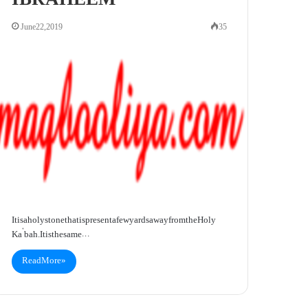
IBRAHEEM
June 22, 2019
35
It is a holy stone that is present a few yards away from the Holy
Ka’bah. It is the same…
Read More »