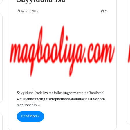
Sayyiduna ‘Isa
June 22, 2019
24
Sayyiduna ‘Isa delivered following sermon to the Bani Israel
whilst announcing his Prophethood and miracles. It has been
mentioned in…
Read More »