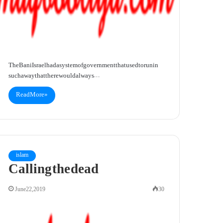
The Bani Israel had a system of government that used to run in
such a way that there would always…
Read More »
islam
Calling the dead
June 22, 2019
30