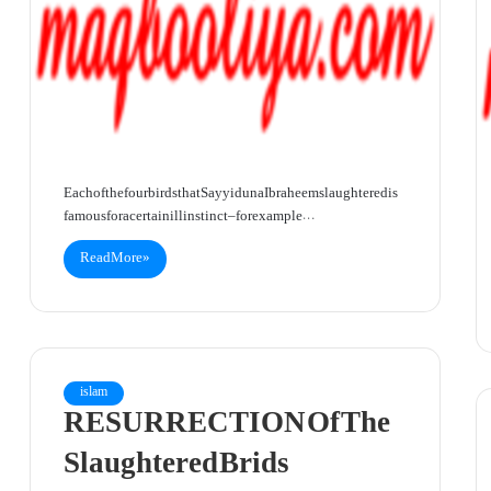
Each of the four birds that Sayyiduna Ibraheem slaughtered is
famous for a certain ill instinct – for example…
Read More »
islam
RESURRECTION Of The
Slaughtered Brids