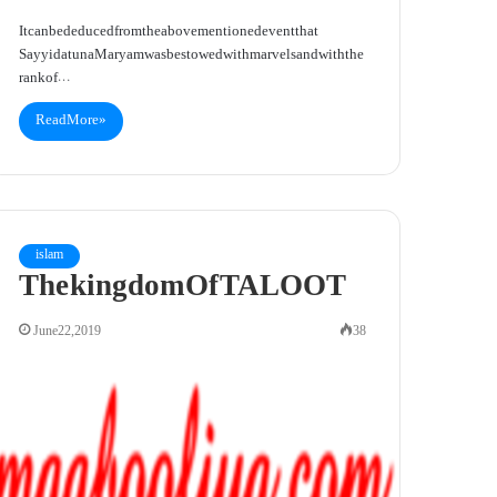
It can be deduced from the abovementioned event that
Sayyidatuna Maryam was bestowed with marvels and with the
rank of…
Read More »
islam
The kingdom Of TALOOT
June 22, 2019
38