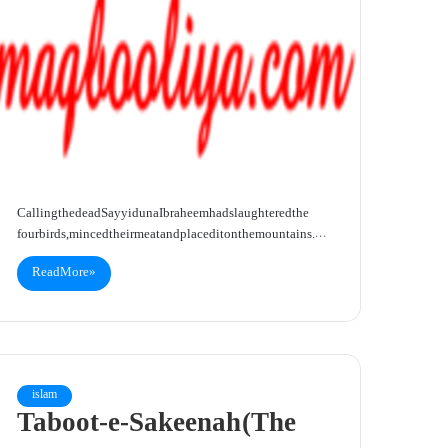
Calling the dead Sayyiduna Ibraheem had slaughtered the
four birds, minced their meat and placed it on the mountains.…
Read More »
islam
Taboot-e-Sakeenah (The