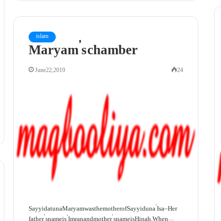
islam
Maryam’s chamber
June 22, 2019
24
Sayyidatuna Maryam was the mother of Sayyiduna ‘Isa – Her
father’s name is ‘Imran and mother’s name is Hinah. When…