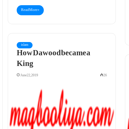
Read More »
islam
How Dawood became a
King
June 22, 2019
26