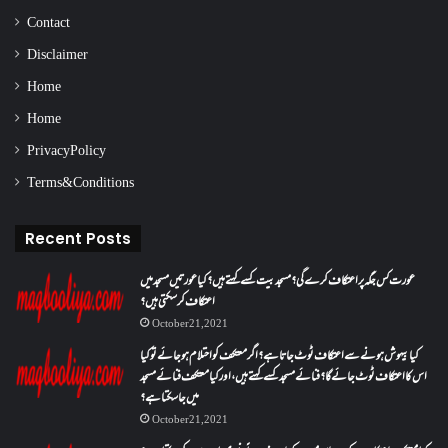
Contact
Disclaimer
Home
Home
Privacy Policy
Terms & Conditions
Recent Posts
عورت کس جگہ پر اعتکاف کرے گی؟مسجد بیت کسے کہتے ہیں؟کیا عورتیں مسجد میں
اعتکاف کر سکتی ہیں؟
October 21, 2021
کیا بیہوش ہونے سے اعتکاف ٹوٹ جاتا ہے؟ اگر معتکف کو احتلام ہو جائے تو کیا
اس کا اعتکاف ٹوٹ جائے گا؟فنائے مسجد کسے کہتے ہیں ، اور کیا معتکف فنائے مسجد
میں جا سکتا ہے؟
October 21, 2021