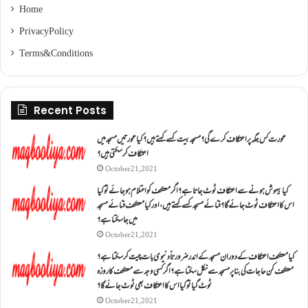
Home
Privacy Policy
Terms & Conditions
Recent Posts
عورت کس جگہ پر اعتکاف کرے گی؟مسجد بیت کسے کہتے ہیں؟کیا عورتیں مسجد میں
اعتکاف کر سکتی ہیں؟
October 21, 2021
کیا بیہوش ہونے سے اعتکاف ٹوٹ جاتا ہے؟ اگر معتکف کو احتلام ہو جائے تو کیا
اس کا اعتکاف ٹوٹ جائے گا؟فنائے مسجد کسے کہتے ہیں ، اور کیا معتکف فنائے مسجد
میں جا سکتا ہے؟
October 21, 2021
کیا معتکف اعتکاف کے دوران مسجد کے اندر ضرورتاً دنیوی بات چیت کر سکتا ہے؟
معتکف کن حاجات کی بنا پر مسجد سے نکل سکتا ہے؟ اگر کسی وجہ سے معتکف کا روزہ
ٹوٹ گیا تو کیا اس کا اعتکاف بھی ٹوٹ جائے گا؟
October 21, 2021