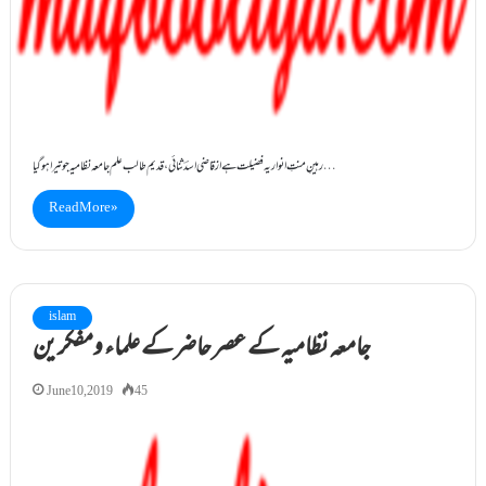
رہینِ منتِ انوار یہ فضیلت ہے از قاضی اسدؔ ثنائی ، قدیم طالب علم جامعہ نظامیہ جو تیرا ہو گیا…
Read More »
islam
جامعہ نظامیہ کے عصر حاضرکے علماء ومفکرین
June 10, 2019
45