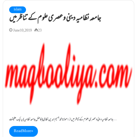
islam
جامعہ نظامیہ دینی وعصری علوم کے تناظر میں
June 10, 2019
23
جامعہ نظامیہ دینی وعصری علوم کے تناظر میں از: مولانا محمد جسیم الدین نظامی (فاضل جامعہ نظامیہ) یہ ایک حقیقت…
Read More »