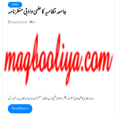
islam
جامعہ نظامیہ کا علمی وادبی منظرنامہ
June 10, 2019
63
جامعہ نظامیہ کا علمی وادبی منظرنامہ بقلم : شاہ محمد فصیح الدین نظامی ، مہتمم کتب خانہ جامعہ نظامیہ حیدرآباد ،دکن…
Read More »