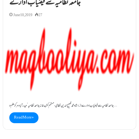
جامعہ نظامیہ سے فیضیاب ادارے
June 10, 2019
27
جامعہ نظامیہ سے فیضیاب ادارے از: شاہ محمد فصیح الدین نظامی، مہتمم کتب خانہ جامعہ نظامیہ‘ حیدرآباد مرکز علم و…
Read More »