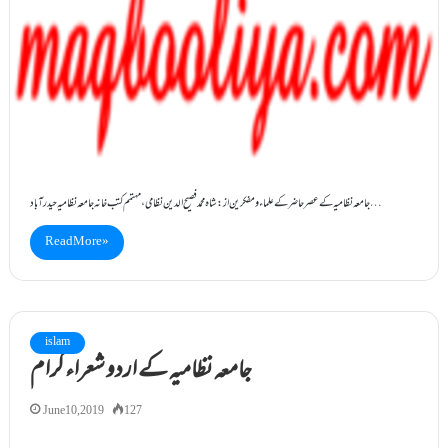
جامعہ نظامیہ کےعصر حاضرکے علماء ومفکرین از : شاہ محمد فصیح الدین نظامی ، مہتمم کتب خانہ جامعہ نظامیہ حیدرآباد…
Read More »
islam
جامعہ نظامیہ کے اردو شعراء کرام
June 10, 2019
127