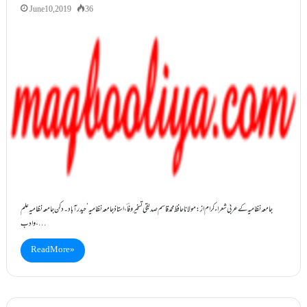
June 10, 2019
36
جامعہ نظامیہ کے عربی شعراء کرام از:مولانا حافظ محمد قاسم صدیقی تسخیروفاؔ،استاذ جامعہ نظامیہ‘ حیدرآباد۔دکن جامعہ نظامیہ علم
وادب ،…
Read More »