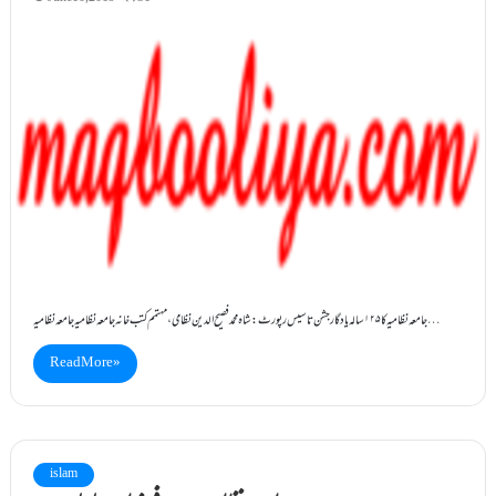
جامعہ نظامیہ کا ۱۲۵ سالہ یادگار جشن تاسیس رپورٹ: شاہ محمد فصیح الدین نظامی، مہتمم کتب خانہ جامعہ نظامیہ جامعہ نظامیہ…
Read More »
islam