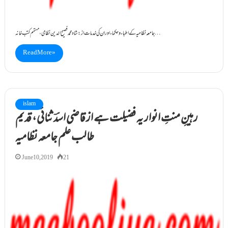
جامعہ نظامیہ کے اطباء و حکماء اور ان کی خدمات از : شاہ محمد فصیح الدین نظامی ، مہتمم کتب خانہ…
Read More »
islam
رہینِ منتِ انوار یہ فضیلت ہے از قاضی اسدؔ ثنائی ، قدیم
طالب علم جامعہ نظامیہ
June 10, 2019
21