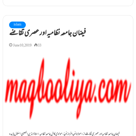
islam
فیضان جامعہ نظامیہ اور عصری تقاضے
June 10, 2019
33
فیضان جامعہ نظامیہ اور عصری تقاضے از : مولانا نوید افروزنویدؔ، مولوی کامل جامعہ نظامیہ ، استاذانڈین ایمبیسی اسکول(جدہ