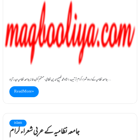
جامعہ نظامیہ کے اردو شعراء کرام ترتیب : شاہ محمد فصیح الدین نظامی ، مہتمم کتب خانہ جامعہ نظامیہ حیدرآباد…
Read More »
islam
جامعہ نظامیہ کے عربی شعراء کرام