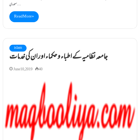
سعودی…
Read More »
islam
جامعہ نظامیہ کے اطباء و حکماء اور ان کی خدمات
June 10, 2019
40