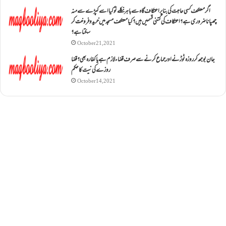
اگر معتکف کسی حاجت کی بنا پر اعتکاف گاہ سے باہر نکلے تو کیا اسے کپڑے سے منہ
چھپانا ضروری ہے؟اعتکاف کی کتنی قسمیں ہیں؟کیا معتکف مسجد میں خرید و فروخت کر
سکتا ہے؟
October 21, 2021
جان بوجھ کر روزہ ٹوڑنے اور جماع کرنے سے صرف قضاء لازم ہے یا کفارہ بھی؟ قضا
روزے کی نیت کا حکم
October 14, 2021