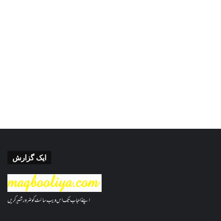
ایک گزارش
اپنے احباب تک اس ویب سائٹ کو ضرور شئیر کریں