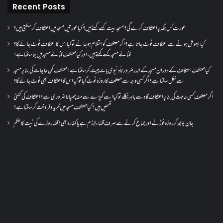
Recent Posts
عورت کس جگہ پر اعتکاف کرے گی؟مسجد بیت کسے کہتے ہیں؟کیا عورتیں مسجد میں اعتکاف کر سکتی ہیں؟
کیا بیہوش ہونے سے اعتکاف ٹوٹ جاتا ہے؟ اگر معتکف کو احتلام ہو جائے تو کیا اس کا اعتکاف ٹوٹ جائے گا؟
فنائے مسجد کسے کہتے ہیں ، اور کیا معتکف فنائے مسجد میں جا سکتا ہے؟
کیا معتکف اعتکاف کے دوران مسجد کے اندر ضرورتاً دنیوی بات چیت کر سکتا ہے؟معتکف کن حاجات کی بنا پر مسجد
سے نکل سکتا ہے؟ اگر کسی وجہ سے معتکف کا روزہ ٹوٹ گیا تو کیا اس کا اعتکاف بھی ٹوٹ جائے گا؟
اگر معتکف کسی حاجت کی بنا پر اعتکاف گاہ سے باہر نکلے تو کیا اسے کپڑے سے منہ چھپانا ضروری ہے؟اعتکاف کی کتنی
قسمیں ہیں؟کیا معتکف مسجد میں خرید و فروخت کر سکتا ہے؟
جان بوجھ کر روزہ ٹوڑنے اور جماع کرنے سے صرف قضاء لازم ہے یا کفارہ بھی؟ قضا روزے کی نیت کا حکم