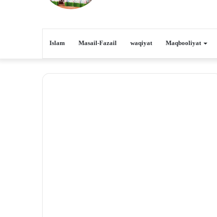
Islam
Masail-Fazail
waqiyat
Maqbooliyat