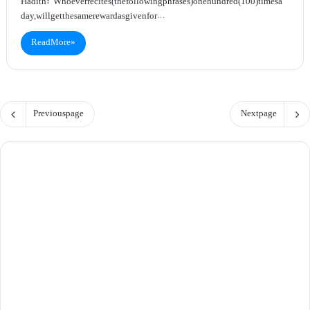
Hadith: “Whoever recites (the following phrases) one hundred (100) times a
day, will get the same reward as given for…
Read More »
Previous page
Next page