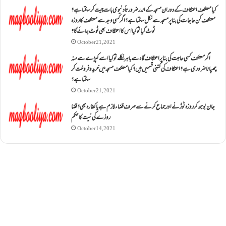
کیا معتکف اعتکاف کے دوران مسجد کے اندر ضرورتاً دنیوی بات چیت کر سکتا ہے؟
معتکف کن حاجات کی بنا پر مسجد سے نکل سکتا ہے؟ اگر کسی وجہ سے معتکف کا روزہ
ٹوٹ گیا تو کیا اس کا اعتکاف بھی ٹوٹ جائے گا؟
October 21, 2021
اگر معتکف کسی حاجت کی بنا پر اعتکاف گاہ سے باہر نکلے تو کیا اسے کپڑے سے منہ
چھپانا ضروری ہے؟اعتکاف کی کتنی قسمیں ہیں؟کیا معتکف مسجد میں خرید و فروخت کر
سکتا ہے؟
October 21, 2021
جان بوجھ کر روزہ ٹوڑنے اور جماع کرنے سے صرف قضاء لازم ہے یا کفارہ بھی؟ قضا
روزے کی نیت کا حکم
October 14, 2021