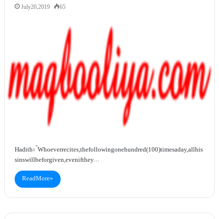
July 20, 2019
65
Hadith: “Whoever recites, the following one hundred (100) times a day, all his
sins will be forgiven, even if they…
Read More »