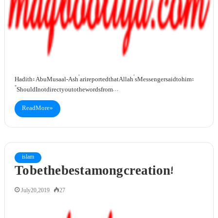
Hadith: Abu Musa al-Ash’ari reported that Allah’s Messenger said to him:
“Should I not direct you to the words from…
Read More »
islam
To be the best among creation!
July 20, 2019
27