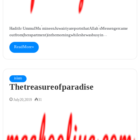
Hadith: Ummul Mu’mineen Juwairiyareports that Allah’s Messenger came
out from (her apartment) in the morning while she was busy in…
Read More »
islam
The treasure of paradise
July 20, 2019
31