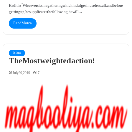
Hadith: “Whoever sits in a gathering which indulges in useless talk and before
getting up,he supplicates the following, he will…
Read More »
islam
The Most weighted action!
July 20, 2019
17