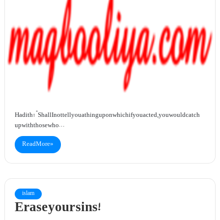
Hadith: “Shall I not tell you a thing upon which if you acted, you would catch
up with those who…
Read More »
islam
Erase your sins!