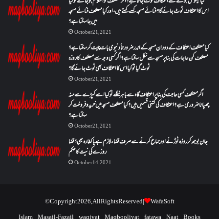
کیا بیہوش ہونے سے اعتکاف ٹوٹ جاتا ہے؟ اگر معتکف کو احتلام ہو جائے تو کیا
اس کا اعتکاف ٹوٹ جائے گا؟فنائے مسجد کسے کہتے ہیں ، اور کیا معتکف فنائے مسجد
میں جا سکتا ہے؟
October 21, 2021
کیا معتکف اعتکاف کے دوران مسجد کے اندر ضرورتاً دنیوی بات چیت کر سکتا ہے؟
معتکف کن حاجات کی بنا پر مسجد سے نکل سکتا ہے؟ اگر کسی وجہ سے معتکف کا روزہ
ٹوٹ گیا تو کیا اس کا اعتکاف بھی ٹوٹ جائے گا؟
October 21, 2021
اگر معتکف کسی حاجت کی بنا پر اعتکاف گاہ سے باہر نکلے تو کیا اسے کپڑے سے منہ
چھپانا ضروری ہے؟اعتکاف کی کتنی قسمیں ہیں؟کیا معتکف مسجد میں خرید و فروخت کر
سکتا ہے؟
October 21, 2021
جان بوجھ کر روزہ ٹوڑنے اور جماع کرنے سے صرف قضاء لازم ہے یا کفارہ بھی؟ قضا
روزے کی نیت کا حکم
October 14, 2021
© Copyright 2026, All Rights Reserved |
WafaSoft
Islam
Masail-Fazail
waqiyat
Maqbooliyat
fatawa
Naat
Books