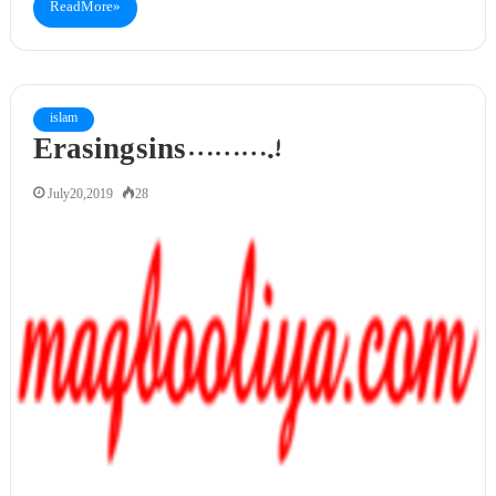
Read More »
islam
Erasing sins ……….!
July 20, 2019
28