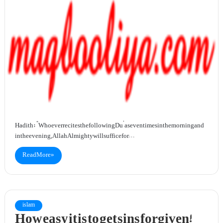
Hadith: “Whoever recites the following Du’a seven times in the morning and
in the evening, Allah Almighty will suffice for…
Read More »
islam
How easy it is to get sins forgiven!