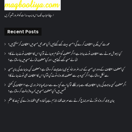
اپنے احباب تک اس ویب سائٹ کو ضرور شئیر کریں
Recent Posts
عورت کس جگہ پر اعتکاف کرے گی؟مسجد بیت کسے کہتے ہیں؟کیا عورتیں مسجد میں اعتکاف کر سکتی ہیں؟
کیا بیہوش ہونے سے اعتکاف ٹوٹ جاتا ہے؟ اگر معتکف کو احتلام ہو جائے تو کیا اس کا اعتکاف ٹوٹ جائے گا؟
فنائے مسجد کسے کہتے ہیں ، اور کیا معتکف فنائے مسجد میں جا سکتا ہے؟
کیا معتکف اعتکاف کے دوران مسجد کے اندر ضرورتاً دنیوی بات چیت کر سکتا ہے؟معتکف کن حاجات کی بنا پر مسجد
سے نکل سکتا ہے؟ اگر کسی وجہ سے معتکف کا روزہ ٹوٹ گیا تو کیا اس کا اعتکاف بھی ٹوٹ جائے گا؟
اگر معتکف کسی حاجت کی بنا پر اعتکاف گاہ سے باہر نکلے تو کیا اسے کپڑے سے منہ چھپانا ضروری ہے؟اعتکاف کی کتنی
قسمیں ہیں؟کیا معتکف مسجد میں خرید و فروخت کر سکتا ہے؟
جان بوجھ کر روزہ ٹوڑنے اور جماع کرنے سے صرف قضاء لازم ہے یا کفارہ بھی؟ قضا روزے کی نیت کا حکم