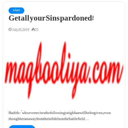
islam
Get all your Sins pardoned!
July 20, 2019
25
Hadith: “whoever recites the following istighfaar will be forgiven, even
though he ran away from the infidels on the battlefield.…