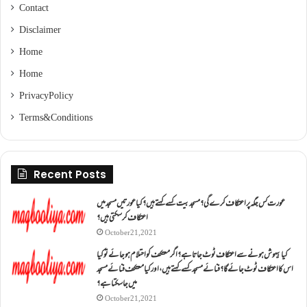
Contact
Disclaimer
Home
Home
Privacy Policy
Terms & Conditions
Recent Posts
عورت کس جگہ پر اعتکاف کرے گی؟مسجد بیت کسے کہتے ہیں؟کیا عورتیں مسجد میں
اعتکاف کر سکتی ہیں؟
October 21, 2021
کیا بیہوش ہونے سے اعتکاف ٹوٹ جاتا ہے؟ اگر معتکف کو احتلام ہو جائے تو کیا
اس کا اعتکاف ٹوٹ جائے گا؟فنائے مسجد کسے کہتے ہیں ، اور کیا معتکف فنائے مسجد
میں جا سکتا ہے؟
October 21, 2021