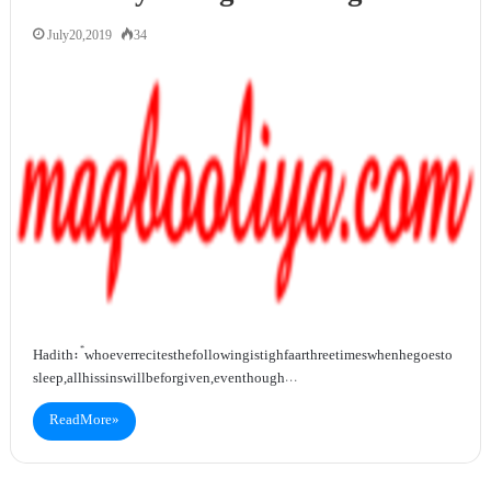
July 20, 2019
34
Hadith: “whoever recites the following istighfaarthree times when he goes to
sleep, all his sins will be forgiven, even though…
Read More »