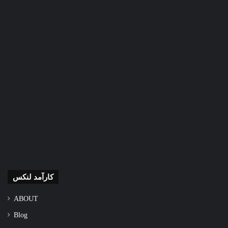
کارآمد لنکس
ABOUT
Blog