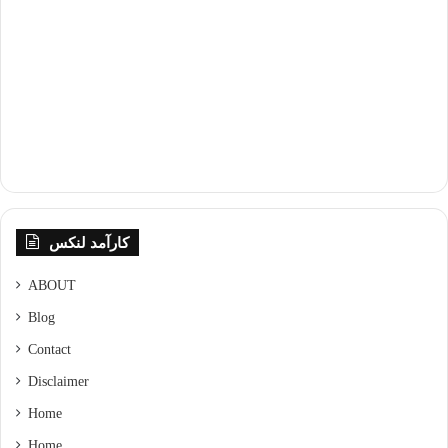
کارآمد لنکس
ABOUT
Blog
Contact
Disclaimer
Home
Home