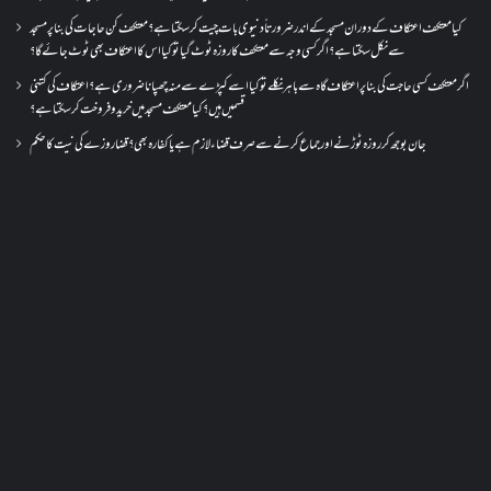
کیا معتکف اعتکاف کے دوران مسجد کے اندر ضرورتاً دنیوی بات چیت کر سکتا ہے؟معتکف کن حاجات کی بنا پر مسجد
سے نکل سکتا ہے؟ اگر کسی وجہ سے معتکف کا روزہ ٹوٹ گیا تو کیا اس کا اعتکاف بھی ٹوٹ جائے گا؟
اگر معتکف کسی حاجت کی بنا پر اعتکاف گاہ سے باہر نکلے تو کیا اسے کپڑے سے منہ چھپانا ضروری ہے؟اعتکاف کی کتنی
قسمیں ہیں؟کیا معتکف مسجد میں خرید و فروخت کر سکتا ہے؟
جان بوجھ کر روزہ ٹوڑنے اور جماع کرنے سے صرف قضاء لازم ہے یا کفارہ بھی؟ قضا روزے کی نیت کا حکم