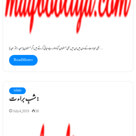
(عید، بقر عید)بھی عبادت کے دن ہیں ان میں بھی مسلمان گناہ اور بے حیائی کرتے ہیں اگر مسلمان…
Read More »
islam
شبِ براء ت:
July 4, 2019
30