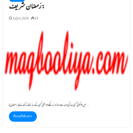
رَمضان شریف:
July 4, 2019
19
( رمضان) میں جو کوئی کسی عذر کی وجہ سے روزہ نہ رکھے وہ بھی کسی کے سامنے نہ کھائے…
Read More »