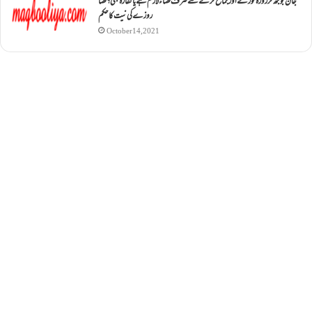
جان بوجھ کر روزہ ٹوڑنے اور جماع کرنے سے صرف قضاء لازم ہے یا کفارہ بھی؟ قضا
روزے کی نیت کا حکم
October 14, 2021