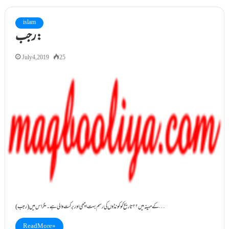
islam
رجب:
July 4, 2019
25
(رجب) کے مہینہ میں ۲۲ تاریخ کو کونڈوں کی رسم بہت اچھی اور برکت والی ہے۔مگر اس میں…
Read More »