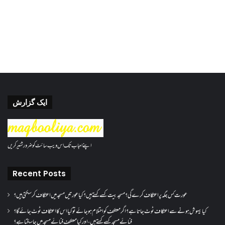
ایک گزارش
اپنے احباب تک اس ویب سائٹ کو ضرور شئیر کریں
Recent Posts
عورت کس جگہ پر اعتکاف کرے گی؟مسجد بیت کسے کہتے ہیں؟کیا عورتیں مسجد میں اعتکاف کر سکتی ہیں؟
کیا بیہوش ہونے سے اعتکاف ٹوٹ جاتا ہے؟ اگر معتکف کو احتلام ہو جائے تو کیا اس کا اعتکاف ٹوٹ جائے گا؟
فنائے مسجد کسے کہتے ہیں ، اور کیا معتکف فنائے مسجد میں جا سکتا ہے؟