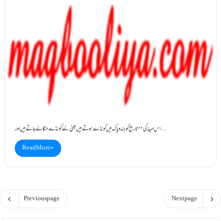
اس مہینہ کی ۲۲ تاریخ کو ہندوپاک میں کونڈے ہوتے ہیں یعنی نئے کونڈے منگائے جاتے ہیں اور…
Read More »
Previous page
Next page