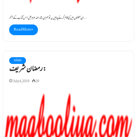
ان مہینوں میں کیا کام کرنے چاہیں یہ تو ہم ان شاء اللہ عزوجل! اس کتاب کے آخر…
Read More »
islam
رمضان شریف:
July 4, 2019
20