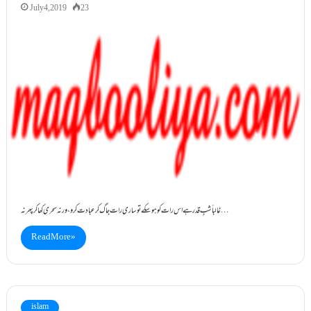
July 4, 2019
23
غالباً شبِ قدر ہے اس رات کو ہوسکے تو ساری رات جاگ کر عبادت کرو، ورنہ سحری کھاکر پھر نہ…
Read More »
islam