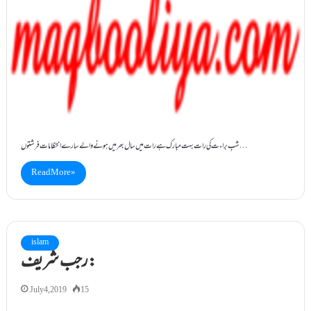
شبِ براء ت کی رات بہت مبارک ہے رات میں سال بھر میں ہونے والے سارے انتظامات فرشتوں…
Read More »
islam
رجب شریف:
July 4, 2019
15