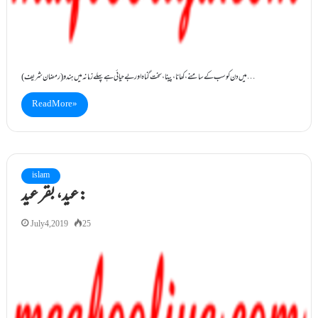
(رمضان شریف) میں دن کو سب کے سامنے، کھانا،پینا،سخت گناہ اور بے حیائی ہے پہلے زمانہ میں ہندو…
Read More »
islam
عید، بقر عید:
July 4, 2019
25