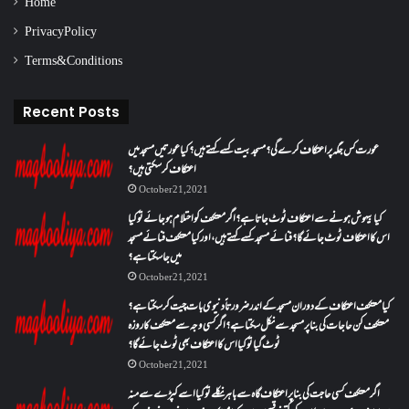
Home
Privacy Policy
Terms & Conditions
Recent Posts
عورت کس جگہ پر اعتکاف کرے گی؟مسجد بیت کسے کہتے ہیں؟کیا عورتیں مسجد میں
اعتکاف کر سکتی ہیں؟
October 21, 2021
کیا بیہوش ہونے سے اعتکاف ٹوٹ جاتا ہے؟ اگر معتکف کو احتلام ہو جائے تو کیا
اس کا اعتکاف ٹوٹ جائے گا؟فنائے مسجد کسے کہتے ہیں ، اور کیا معتکف فنائے مسجد
میں جا سکتا ہے؟
October 21, 2021
کیا معتکف اعتکاف کے دوران مسجد کے اندر ضرورتاً دنیوی بات چیت کر سکتا ہے؟
معتکف کن حاجات کی بنا پر مسجد سے نکل سکتا ہے؟ اگر کسی وجہ سے معتکف کا روزہ
ٹوٹ گیا تو کیا اس کا اعتکاف بھی ٹوٹ جائے گا؟
October 21, 2021
اگر معتکف کسی حاجت کی بنا پر اعتکاف گاہ سے باہر نکلے تو کیا اسے کپڑے سے منہ