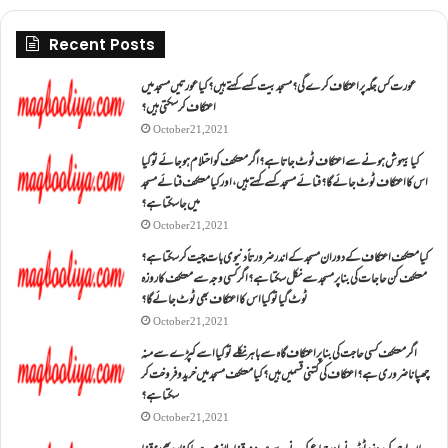
Recent Posts
عورت کس جگہ پر اعتکاف کرے گی؟مسجد بیت کسے کہتے ہیں؟کیا عورتیں مسجد میں
اعتکاف کر سکتی ہیں؟
October 21, 2021
کیا بیہوش ہونے سے اعتکاف ٹوٹ جاتا ہے؟ اگر معتکف کو احتلام ہو جائے تو کیا
اس کا اعتکاف ٹوٹ جائے گا؟فنائے مسجد کسے کہتے ہیں ، اور کیا معتکف فنائے مسجد
میں جا سکتا ہے؟
October 21, 2021
کیا معتکف اعتکاف کے دوران مسجد کے اندر ضرورتاً دنیوی بات چیت کر سکتا ہے؟
معتکف کن حاجات کی بنا پر مسجد سے نکل سکتا ہے؟ اگر کسی وجہ سے معتکف کا روزہ
ٹوٹ گیا تو کیا اس کا اعتکاف بھی ٹوٹ جائے گا؟
October 21, 2021
اگر معتکف کسی حاجت کی بنا پر اعتکاف گاہ سے باہر نکلے تو کیا اسے کپڑے سے منہ
چھپانا ضروری ہے؟اعتکاف کی کتنی قسمیں ہیں؟کیا معتکف مسجد میں خرید و فروخت کر
سکتا ہے؟
October 21, 2021