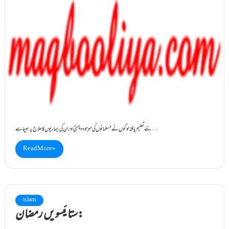
نئے تعلیم یافتہ لوگوں نے مسلمانوں کی موجودہ پستی اور ان کی بیماریوں کا علاج یہ سوچا ہے…
Read More »
islam
ستائیسویں رمضان: