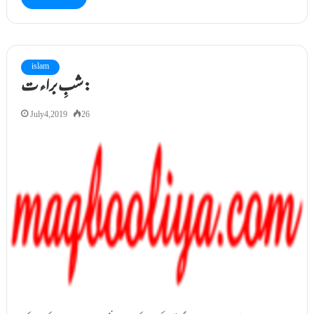
islam
شبِ براء ت:
July 4, 2019
26