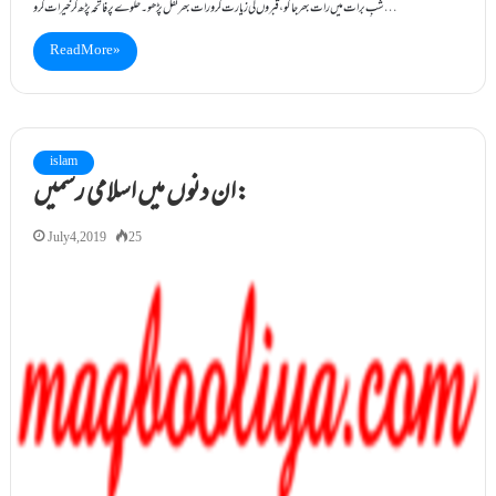
شبِ برات میں رات بھرجاگو، قبروں کی زيارت کرورات بھر نفل پڑھو۔حلوے پر فاتحہ پڑھ کر خیرات کرو…
Read More »
islam
ان دنوں میں اسلامی رسمیں:
July 4, 2019
25