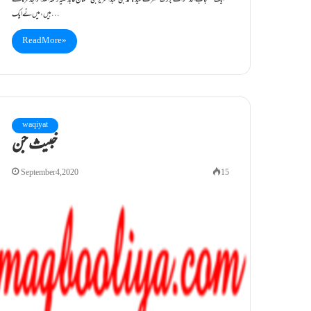
ایک مستجاب الدعوات بزرگ حضرت سیدنا محمد بن عبدالعزیز بن سلمان عابد علیہ رحمۃ اللہ الواجد فرماتے
ہیں،میں نے ایک…
Read More »
waqiyat
خبیث جن
September 4, 2020
15