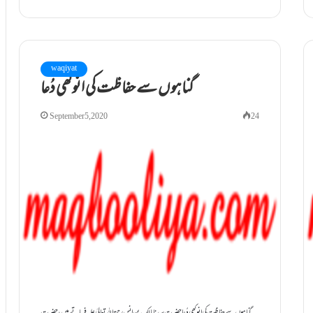
waqiyat
گناہوں سے حفاظت کی انوکھی دُعا
September 5, 2020
24