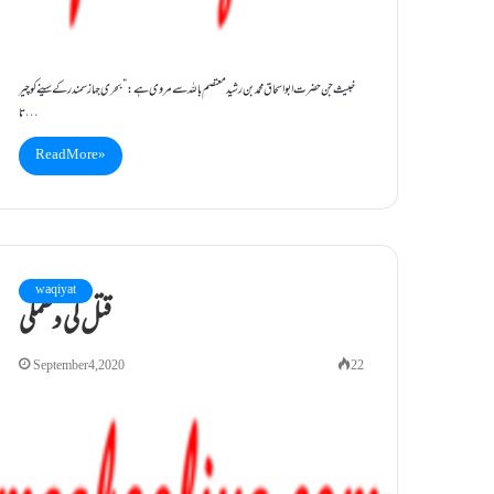
خبیث جن حضرت ابو اسحاق محمد بن رشیدمعتصم باللہ سے مروی ہے:”بحری جہاز سمند ر کے سینے کو چیر
تا…
Read More »
waqiyat
قتل کی دھمکی
September 4, 2020
22