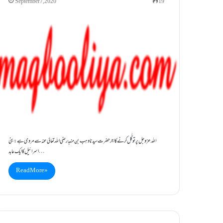
September 7, 2020
19
اللہ عزوجل پرتوکُّل کرنے کااجر حضرت سیدناوہب بن منبہّ رضی اللہ تعالیٰ عنہ سے مروی ہے: بنی
اسرائیل کاایک عابد…
Read More »