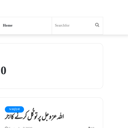
Search
Home
for
20
waqiyat
اللہ عزوجل پرتوکُّل کرنے کااجر