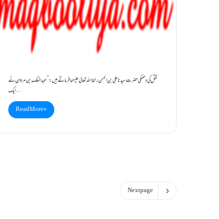
قتل کی دھمکی حضرت سیدنا علی بن الحسن رحمۃ اللہ تعالیٰ علیہما فرماتے ہیں :” عبدالملک بن مروان نے
ایک…
Read More »
Next page