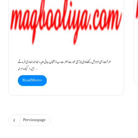
معرفتِ الٰہی عزوجل رکھنے والی بوڑھی عورت حضرت سیدنا عثمان رجائی علیہ رحمۃ اللہ الھادی فرماتے
ہیں :” ایک مرتبہ…
Read More »
Previous page