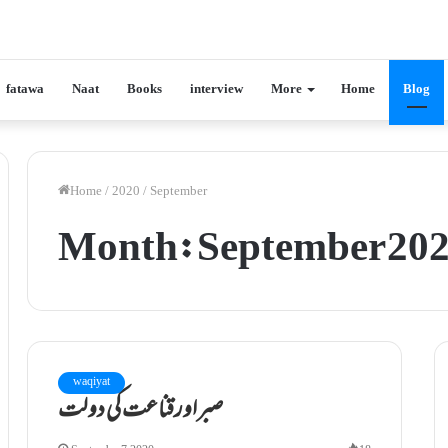
fatawa
Naat
Books
interview
More
Home
Blog
Home
/
2020
/
September
Month:
September 20
waqiyat
صبراورقناعت کی دولت