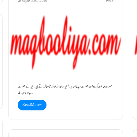
September 7, 2020
18
صبراورقناعت کی دولت حضرت سیدنا احمد بن حسین رحمۃ اللہ تعالیٰ علیہما فرماتے ہیں، میں نے حضرت
سیدنا ابو عبداللہ…
Read More »