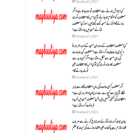
October 21, 2021
کیا بیہوش ہونے سے اعتکاف ٹوٹ جاتا ہے؟ اگر
معتکف کو احتلام ہو جائے تو کیا اس کا اعتکاف ٹوٹ
جائے گا؟فنائے مسجد کسے کہتے ہیں ، اور کیا معتکف
فنائے مسجد میں جا سکتا ہے؟
October 21, 2021
کیا معتکف اعتکاف کے دوران مسجد کے اندر ضرورتاً
دنیوی بات چیت کر سکتا ہے؟معتکف کن حاجات
کی بنا پر مسجد سے نکل سکتا ہے؟ اگر کسی وجہ سے
معتکف کا روزہ ٹوٹ گیا تو کیا اس کا اعتکاف بھی
ٹوٹ جائے گا؟
October 21, 2021
اگر معتکف کسی حاجت کی بنا پر اعتکاف گاہ سے باہر
نکلے تو کیا اسے کپڑے سے منہ چھپانا ضروری ہے؟
اعتکاف کی کتنی قسمیں ہیں؟کیا معتکف مسجد میں خرید و
فروخت کر سکتا ہے؟
October 21, 2021
جان بوجھ کر روزہ ٹوڑنے اور جماع کرنے سے صرف
قضاء لازم ہے یا کفارہ بھی؟ قضا روزے کی نیت کا حکم