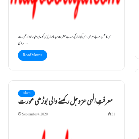
جس کا عمل ہو بے غرض، اس کی جزاء کچھ اور ہے حضرت سیدناصالح بن کیسان علیہ رحمۃالرحمٰن سے
مروی…
Read More »
islam
معرفتِ الٰہی عزوجل رکھنے والی بوڑھی عورت
September 4, 2020
31