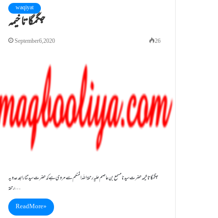
waqiyat
جگمگاتا خیمہ
September 6, 2020
26
جگمگاتا خیمہ حضرت سیدنا مسمع بن عاصم علیہ رحمۃ اللہ المُنعم سے مروی ہے کہ حضرت سیدتنا رابعہ عدویہ
رحمۃ…
Read More »