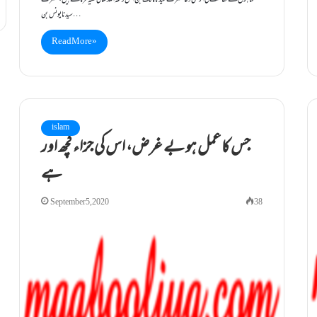
گناہوں سے حفاظت کی انوکھی دُعا حضرت سیدنامالک بن انس رحمۃ اللہ تعالیٰ علیہ فرماتے ہیں، حضرت
سیدنا یونس بن…
Read More »
islam
جس کا عمل ہو بے غرض، اس کی جزاء کچھ اور
ہے
September 5, 2020
38