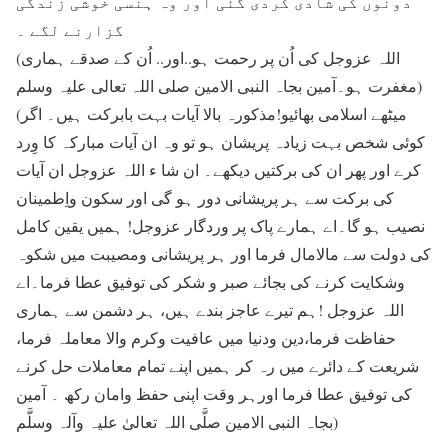
دونوں کی شادی کردی گئی اور وہ ہنسی خوشی زندگی
گزارنے لگے ۔
(اللہ عزوجل کی اُن پر رحمت ہو..اور.. اُن کے صدقے ہماری
مغفرت ہو۔آمین بجاہ النبی الامین صلی اللہ تعالی عليہ وسلم)
(میٹھے اسلامی بھائیو!مذکورہ بالا آیات بہت بابرکت ہیں۔ اگر
کوئی شخص بہت زیادہ پریشان ہو تو وہ ان آیات مبارکہ کا وِرد
کرے اور پھر ان کی برکتیں دیکھے۔ ان شا ء اللہ عزوجل ان آیات
کی برکت سے ہر پریشانی دور ہو گی اور سکون واِطمینان
نصیب ہو گا۔اے ہمارے پاک پر وردگار عزوجل! ہمیں یقین کامل
کی دولت سے مالامال فرما اور ہر پریشانی ومصیبت میں شکوہ
وشکایت کرنے کی بجائے صبر و شکر کی توفیق عطا فرما۔اے
اللہ عزوجل !ہم تیرے عاجز بندے ہیں، ہر دشمن سے ہماری
حفاظت فرما،دین ودنیا میں عافیت وکرم والا معاملہ فرما،
شریعت کے دائرے میں رہ کر ہمیں اپنے تمام معاملات حل کرنے
کی توفیق عطا فرما اورہر وقت اپنی حفظ وامان رکھ ۔ آمین
بجاہ النبی الامین صلَّی اللہ تعالیٰ علیہ وآلہ وسلَّم)