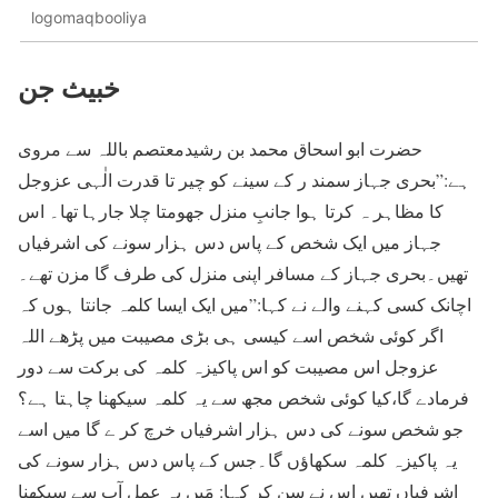
logomaqbooliya
خبیث جن
حضرت ابو اسحاق محمد بن رشیدمعتصم باللہ سے مروی
ہے:”بحری جہاز سمند ر کے سینے کو چیر تا قدرت الٰہی عزوجل
کا مظاہر ہ کرتا ہوا جانبِ منزل جھومتا چلا جارہا تھا۔ اس
جہاز میں ایک شخص کے پاس دس ہزار سونے کی اشرفیاں
تھیں۔بحری جہاز کے مسافر اپنی منزل کی طرف گا مزن تھے۔
اچانک کسی کہنے والے نے کہا:”میں ایک ایسا کلمہ جانتا ہوں کہ
اگر کوئی شخص اسے کیسی ہی بڑی مصیبت میں پڑھے اللہ
عزوجل اس مصیبت کو اس پاکیزہ کلمہ کی برکت سے دور
فرمادے گا،کیا کوئی شخص مجھ سے یہ کلمہ سیکھنا چاہتا ہے؟
جو شخص سونے کی دس ہزار اشرفیاں خرچ کر ے گا میں اسے
یہ پاکیزہ کلمہ سکھاؤں گا۔جس کے پاس دس ہزار سونے کی
اشرفیاں تھیں اس نے سن کر کہا: مَیں یہ عمل آپ سے سیکھنا