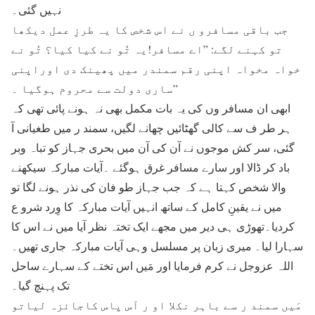
نہیں گئی۔
جب باقی مسافرو ں نے اس شخص کا یہ طرزِ عمل دیکھا
تو کہنے لگے: ”اے مسافر!یہ تُو نے کیا کیا؟ تُو نے
خواہ مخواہ اپنی رقم سمندر میں پھینک دی اوراپنی
ساری دولت سے محروم ہوگیا ۔”
ابھی ان مسافر وں کی یہ بات مکمل بھی نہ ہونے پائی تھی کہ
ہر طر ف سے کالی گھٹائیں چھانے لگیں، سمند ر میں طغیانی آ
گئی، سر کش موجوں نے آن کی آن میں بحری جہاز کو تباہ وبر
باد کر ڈالا اور سارے مسافر غرق ہوگئے ۔آیات مبارکہ سیکھنے
والا شخص کہتا ہے کہ جب جہاز طو فان کی نذر ہونے لگا تو
میں نے یقینِ کامل کے ساتھ انہیں آیات مبارکہ کا وِرد شرو ع
کردیا۔تھوڑی ہی دیر میں مجھے ایک تختہ نظر آیا میں نے اس کا
سہارا لیا۔ میری زبان پر مسلسل وہی آیات مبارکہ جاری تھیں۔
اللہ عزوجل نے کرم فرمایا اور مَیں اس تختے کے سہارے ساحل
تک پہنچ گیا۔
مَیں سمند ر سے باہر نکلا او ر آس پاس کاجائزہ لیاتو