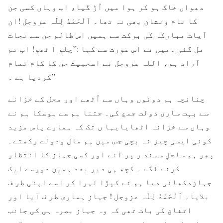
دھواں خاک ہو کر ہوا میں اُڑ گیا، اب وہاں کسی جن
کا نام ونشان بھی نہ تھا۔ اَلْحَمْدُ لِلّٰہ عزوجل !ان
آیات مبارکہ کی برکت سے ہمیں اس ظالم جن سے نجات
مل گئی ۔میں نے اس عورت سے کہا :”چلو ا ٹھو! اب تم
آزاد ہو، اللہ عزوجل نے اسخبیث جن کا کام تمام
کردیا ہے ۔”
چنانچہ ہم دونوں وہاں سے اُٹھے اور محل کے خزانے
سے بہت ساری دولت جمع کی۔ جتنا ہم سے ہوسکا ہم نے
وہاں سے خزانہ اٹھایایہا ں تک کہ ہمارے پاس مزید
کوئی ایسی چیز نہ بچی جس میں ہم مال ودولت رکھتے۔
پھر ہم ساحلِ سمند ر پر آئے اور کسی جہاز کا انتظار
کرنے لگے ۔ کچھ ہی دیر بعد ہمیں دورسے ایک
جہازدکھائی دیا ہم نے کپڑا لہرا کر اسے اپنی طر ف
بلایا۔ اَلْحَمْدُ لِلّٰہ عزوجل ! جہاز ہماری طر ف آیا اور
اتفاق کی بات تھی کہ وہ جہاز بصرہ ہی کی جانب