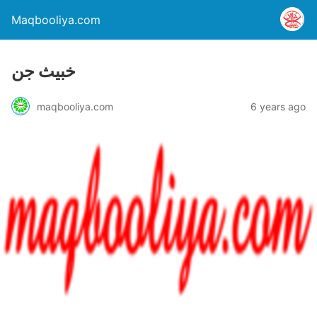
Maqbooliya.com
خبیث جن
maqbooliya.com
6 years ago