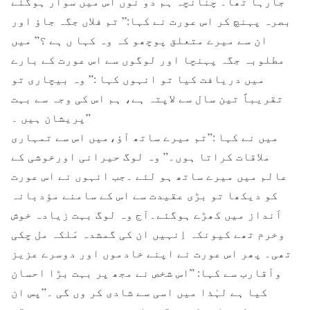
جارہا تھا۔ چنانچہ ہم دو نوں اس میں سوار ہوگئے
بصرہ پہنچ کر اس عورت نے کہا:” تم فلاں جگہ جاؤ اور
ان سے میرے متعلق پوچھو کہ وہ کہا ں ہے ؟” میں
مطلوبہ جگہ پہنچا اور لوگوں سے اس عورت کے بارے
میں دریافت کیا تو انہوں کہا :” وہ بیچاری تو
تقریباً تین سال سے لاپتہ ہے، ہم اس کی وجہ سے بہت
پریشان ہیں ۔”
میں نے کہا :”تم میرے ساتھ آؤ،میں اس سے تمہاری
ملاقات کراتا ہوں۔” وہ لوگ حیرانی اورخوشی کے
عالم میں میرے ساتھ ہو لئے ۔جب انہوں نے اس عورت
کو دیکھا تو بڑی عقیدت سے اس کے سامنے مؤدبانہ
اَنداز میں کھڑے ہوگئے۔آج وہ لوگ بہت زیادہ خوش
وخرم تھے کیونکہ اِنہیں ان کی گمشدہ مَلکہ مل چکی
تھی۔ پھر اس عورت نے اپنے خادموں اور دوسرے عزیز
واَقارب سے کہا: ”اس شخص نے مجھ پر بہت بڑا احسان
کیا ہے لہٰذا میں اسی سے شادی کر وں گی ۔”پس ان