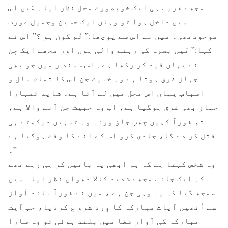
مجھے قریب ہی ایک خوبصورت محل نظر آیا۔ مَیں اس
میں داخل ہوا تو وہاں ایک حسین وجمیل عورت
موجودتھی۔ میں نے اس سے پوچھا:” تُم کون ہو ؟” اس نے
کہا:” مَیں بصرہ کی رہنے والی ہوں اور مجھے ایک جِن
نے یہاں قید کر رکھا ہے۔ اس سمند ر میں جو بھی
جہاز غرق ہوتا ہے وہ خبیث جن اس کا تمام مال و
اسباب یہاں اس محل میں لے آتا ہے۔ شاید تمہارا
جہاز بھی غرق ہوگیا ہے، اب وہ خبیث جن آنے والا ہے،
تم فوراً کہیں چھپ جاؤ ورنہ وہ تمہیں دیکھتے ہی
قتل کر دے گا، جلدی کرو اس کے آنے کا وقت ہوگیا ہے
۔”
وہ شخص کہتا ہے کہ ہم ابھی یہ باتیں کر ہی رہے تھے
کہ ایک جانب مجھے شدید کالا دھواں نظر آیا۔ میں
سمجھ گیا کہ یہ وہی جن ہے ، میں نے فوراً بلند آواز
سے اُنھیں آیات مبارکہ کا وِرد شرو ع کردیا، جب آیت
مبارکہ کی آواز فضا میں بلند ہوئی تو وہ سارا