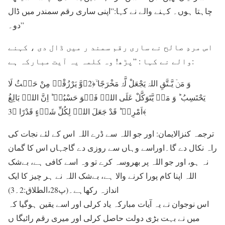
چاہتا ہوں۔ کہنے والے نے کہا:”اپنی ساری رقم سمندر میں ڈال
دو۔”
اس مردِ صالح نے ساری رقم سمند ر میں ڈال دی ، کہنے
والے نے کہا : ”پڑھ! وہ کلمہ یہ آیت مبارکہ ہے:
وَ مَنۡ یَّـتَّقِ اللہَ یَجْعَلْ لَّہٗ مَخْرَجًا ۙ﴿2﴾وَّ یَرْزُقْہُ مِنْ حَیۡثُ لَا
یَحْتَسِبُ ؕ وَ مَنۡ یَّتَوَکَّلْ عَلَی اللہِ فَہُوَ حَسْبُہٗ ؕ اِنَّ اللہَ بَالِغُ
اَمْرِہٖ ؕ قَدْ جَعَلَ اللہُ لِکُلِّ شَیۡءٍ قَدْرًا ﴿3﴾
ترجمہ کنزالایمان: اور جو اللہ سے ڈرے اللہ اس کے لئے نجات کی
راہ نکال دے گا۔اوراسے وہاں سے روزی دے گاجہاں اس کا گمان
نہ ہو، اور جو اللہ پر بھروسہ کرے تو وہ اسے کافی ہے، بےشک
اللہ اپنا کام پورا کرنے والا ہے، بےشک اللہ نے ہر چیز کا ایک
اندازہ رکھاہے۔(پ28،الطلاق:2۔3)
اس نوجوان نے یہ آیات مبارکہ یاد کرلی اور اسے یقین ہوگیا کہ
میں نے بہت بڑی دولت حاصل کرلی اور میری رقم رائیگا ں