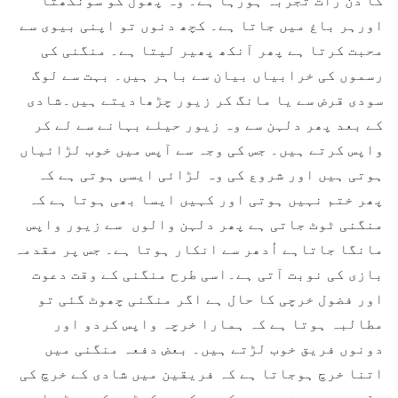
اورہر باغ میں جاتا ہے۔ کچھ دنوں تو اپنی بیوی سے
محبت کرتا ہے پھر آنکھ پھیر لیتا ہے۔ منگنی کی
رسموں کی خرابیاں بیان سے باہر ہیں۔ بہت سے لوگ
سودی قرض سے یا مانگ کر زیور چڑھادیتے ہیں۔شادی
کے بعد پھر دلہن سے وہ زیور حیلے بہانے سے لے کر
واپس کرتے ہیں۔ جس کی وجہ سے آپس میں خوب لڑائیاں
ہوتی ہیں اور شروع کی وہ لڑائی ایسی ہوتی ہے کہ
پھر ختم نہیں ہوتی اور کہیں ایسا بھی ہوتا ہے کہ
منگنی ٹوٹ جاتی ہے پھر دلہن والوں سے زیور واپس
مانگا جاتاہے اُدھر سے انکار ہوتا ہے۔ جس پر مقدمہ
بازی کی نوبت آتی ہے۔اسی طرح منگنی کے وقت دعوت
اور فضول خرچی کا حال ہے اگر منگنی چھوٹ گئی تو
مطالبہ ہوتا ہے کہ ہمارا خرچہ واپس کردو اور
دونوں فریق خوب لڑتے ہیں۔ بعض دفعہ منگنی میں
اتنا خرچ ہوجاتا ہے کہ فریقین میں شادی کے خرچ کی
ہمّت نہیں رہتی۔ پھر کبھی کبھی کپڑوں کے جوڑے اور