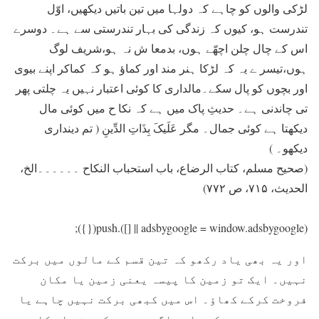
لڑکی والوں کو چاہے کہ دولہا میں تین باتیں دیکھیں، اوّل
تندرست ہو، کیوں کہ زندگی کی بہار تندرستی سے ہے۔ دوسرے
اس کے چال چلن اچھّے ہوں، بدمعا ش نہ ہو،شریف لوگ
ہوں،تیسر ے یہ کہ لڑکا ہنر مند اور کماؤ ہو کہ کماکر اپنے بیوی
اور بچوں کو پال سکے۔مالداری کا کوئی اعتبار نہیں یہ چلتی پھر
تی چاندنی ہے۔ حدیثِ پاک میں ہے کہ نکا ح میں کوئی مال
دیکھتا ہے کوئی جمال۔ مگر عَلَیکَ بِذَاتِ الدِّینِ ( تم دینداری
دیکھو۔ )
(صحیح مسلم، کتاب الرضاع، باب استحباب النکاح ۔۔۔۔۔۔الخ،
الحدیث، ۷۱۵، ص ۷۷۲)
(adsbygoogle = window.adsbygoogle || []).push({});
اور یہ بھی یاد رکھو کہ تین قسم کے مالوں میں برکت
نہیں۔ ایک تو زمین کا پیسہ یعنی زمین یا مکان
فروخت کرکے کھاؤ۔ اس میں کبھی برکت نہیں چاہے یا
زمین نہ فروخت کرو اور اگر فروخت کرو تو اس کا