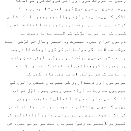
پیسا زمین ہی میں خرچ کرو۔ (حدیث ) دوسری یہ کہ
لڑکی کا پیسا یعنی لڑکی والے جو روپیہ لے کر شادی
کرتے ہیں اس میں برکت نہیں اور پیسا لینا حرام ہے
کیوں کہ یا تو یہ لڑکی کی قیمت ہے یا رشوت یہ
دونوں حرام ہیں۔ تیسرے وہ جہیز ومال جو لڑکی اپنے
میکے سے لائے اگر دولہا اس کو گزر اوقات کا ذریعہ
بنادے تو اس میں برکت نہیں ہوگی۔ اپنی قوتِ بازو
پر بھروسا کرو،داڑھی اور نماز کا مذاق اڑانے
والے سب کافر ہوئے۔ ۱؎ یہ بھی یاد رکھو کہ
مولویوں اور دینداروں کی بیویاں فیشن والوں کی
بیویوں سے زِیادہ آرام میں رہتی ہیں۔ اوّل تو اس
لئے کہ دیندار آدمی خدا تعالیٰ کے خوف سے بیوی
بچوں کا حق پہچانتا ہے۔ دوسرے یہ کہ دیندار آدمی
کی نگاہ صرف بیوی ہی پر ہوتی ہے اور آزادلوگوں کی
ٹمپریری(یعنی عارضی) بیویاں بہت سی ہوتی ہیں۔ جن
کا دن رات تجربہ ہورہا ہے۔ وہ پھول کو سونگھتا