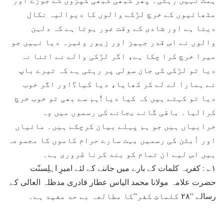
مٹھائیوں کے خرچ لڑکے والوں کا دیوالیہ نکال
دیتا ہے اور شادی کے وقت غور ہوتا ہے کہ دلہن
والوں نے اس قدر جہیز اور زیور وغیرہ دیا نہیں جو
میرا خرچ کرا چکا ہے، اگر لڑکی والے نے اتنا نہ
دیا تو لڑکی کی جان سولی پر رہتی ہے کہ تیرے باپ
نے ہمارا لے لے کر کھایا، دیا کیا؟اور اگر خوب
دیا تو کہتے ہیں کہ کیا دیا !ہم سے بھی تو خوب خرچ
کرالیا۔ باقی گانے بجانے کی رسموں میں وہ
خرابیاں ہیں جو ہم پہلے بیان کرچکے ہیں۔ مائیاں
اور اُبٹن کی رسمیں بہت سارے حرام کاموں کا مجموعہ
ہیں اس لیے ان تمام کو بند کرنا ضَروری ہے۔
۱؎ : کفریہ کلمات کے بارے میں جاننے کے لئے امیرِ اہلِسنّت
حضرت علامہ مولانا محمد الیاس عطار قادری مدظلہ العالی کے
رسالے ”۲۸ کلماتِ کفر”کا مطالعہ بے حد مفید ہے۔