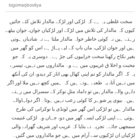
logomaqbooliya
سخت غلطی یہ ہے کہ لڑکی اور لڑکے مالدار تلاش کئے جائیں
کیوں کہ مالدار کی تلاش میں لڑکے اور لڑکیاں جوان، جوان بیٹھے
رہتے ہیں نہ کوئی خاطر خواہ مالدار ملتا ہے نہ شادیاں ہوتی
ہیں اور جوان لڑکی، ماں باپ کے لیے پہاڑ ہے اس کو گھر میں
بغیر نکاح رکھنا سخت خرابیوں کی جڑ ہے۔ دوسری یہ کہ جو
محبت و اخلا ق غریبوں میں ہے وہ مالداروں میں نہیں، تیسرے
یہ کہ اگر مالدار کو تم اپنی کھال بھی اتار کر دیدو، ان کی آنکھ
میں نہیں آتا، یہ طعنے ہوتے ہیں کہ ہمیں کچھ نہیں ملا اور اگر
دلہن والے مالدارہیں تو داماد مثلِ نوکر کے سسرال میں رہتے
ہیں۔ بیوی پر شوہر کا کوئی رعب نہیں ہوتا۔ اگر دولہاوالے
مالدار ہیں تو لڑکی اس گھر میں لونڈی یا نوکرانی کی طرح
ہوتی ہے اپنی لڑکی ایسے گھر میں دو، جہاں وہ لڑکی غنیمت
سمجھی جائے۔ تجربہ نے بتایا کہ غریب اور شریف گھرانے والی
لڑکیاں ان لڑکیوں سے آرام میں ہیں جو مالداروں میں گئیں۔