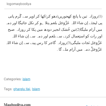
logomaqbooliya
(1)روزانہ تین یا پانچ کھجوریں(دھو کر)کھا کر اوپر سے گَرم پانی
پی لیجئے اِن شاءَ اللہ عَزَّوَجَل بلغم پتلا ہو کر نکل جائیگا اور دمہ
میں آرام ملیگا(2)تین خُشک انجیر دودھ میں پکا کر روزانہ صبح
اور رات کو استِعمال کرنے سے بلغم اور دمہ سے اِن شاءَ اللہ
عَزَّوَجَل نَجات ملیگی(3)روزانہ گاجر کا رس پینے سے اِن شاءَ اللہ
عَزَّوَجَلَّ دمہ میں آرام ملے گا۔
Categories:
islam
Tags:
gharelu Ilaj
,
Islam
Maqbooliya.com