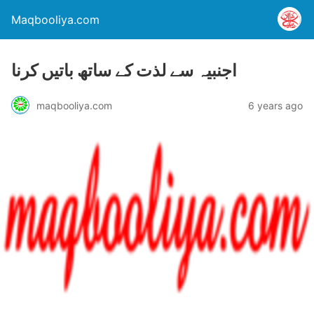
Maqbooliya.com
اجنبیہ سے لذت کے ساتھ باتیں کرنا
maqbooliya.com
6 years ago