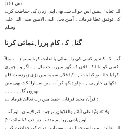
،ص ۱۶۱)
اللہ تعالیٰ ہمیں اس حوالے سے بھی اپنی زبان کی حفاظت کرنے
کی توفیق عطا فرمائے ۔ آمین بجاہ النبی الامین صلی اللہ عليہ
وسلم
گناہ کے کام پرراہنمائی کرنا
گناہ کے کام پر کسی کی راہنمائی یا اعانت کرنا ممنوع ہے مثلاً
کسی کو بتانا کہ فلاں کے گھر میں بہت مال ہے اگر وہ چوری
کرلیا جائے تو کیا بات ہے؟یا فلاں سینما میں بڑی زبردست فلم
دکھائی جارہی ہے چلو دیکھ کر آتے ہیں تمہارا ٹکٹ بھی میں
بھروں گا۔۔۔۔۔۔
قرآن مجید فرقان ِ حمید میں رب تعالیٰ فرماتاہے :
وَلَا تَعَاوَنُوۡا عَلَی الۡاِثْمِ وَالْعُدْوَانِ ۪ ترجمۂ کنزالایمان : اورگناہ
اورزیادتی پرباہم مدد نہ دو۔(پ ۶،المآئدۃ:۲)
اللہ تعالیٰ ہمیں اس حوالے سے بھی اپنی زبان کی حفاظت کرنے