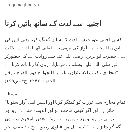
logomaqbooliya
اجنبیہ سے لذت کے ساتھ باتیں کرنا
کسی اجنبی عورت سے لذت کے ساتھ گفتگو کرنا یعنی اس کی
باتوں یا لہجے ..یا.. آواز کی نرمی سے لطف اٹھانا باعث ِ ہلاکت
ہے ۔حضرت ابوہریرہ رضی اللہ عنہ سے روایت ہے کہ حضورپُر
نورصلی اللہ عليہ وسلم نے فرمایا: ”زبان کا زنا بات کرنا ہے
۔”(بخاری ، کتاب الاستئذان ، باب زنا الجوارح دون الفرج ، رقم
الحدیث ۶۲۴۳، ج۴،ص۱۶۹)
مسئلہ :
”تمام محارم سے عورت کو گفتگو کرنا اور انہیں اپنی آواز سنوانا
جائز ہے اور اگر کوئی حاجت ہو اور اندیشۂ فتنہ نہ ہو اور
تنہائی نہ ہو تو پردے میں رہتے ہوئے بعض نامحرم سے بھی
گفتگو جائز ہے ۔” (تسہیل من فتاویٰ رضویہ ،ج ۱۰،نصف آخر