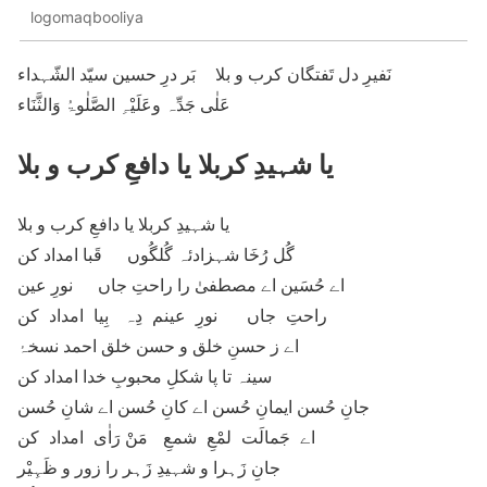
logomaqbooliya
نَفیرِ دل تَفتگان کرب و بلا بَر درِ حسین سیّد الشّہداء
عَلٰی جَدِّہ وعَلَیْہِ الصَّلٰوۃُ وَالثَّنَاء
یا شہیدِ کربلا یا دافعِ کرب و بلا
یا شہیدِ کربلا یا دافعِ کرب و بلا
گُل رُخَا شہزادئہ گُلگُوں قَبا امداد کن
اے حُسَین اے مصطفیٰ را راحتِ جاں نورِ عین
راحتِ جاں نورِ عینم دِہ بِیا امداد کن
اے ز حسنِ خلق و حسن خلق احمد نسخۂ
سینہ تا پا شکلِ محبوبِ خدا امداد کن
جانِ حُسن ایمانِ حُسن اے کانِ حُسن اے شانِ حُسن
اے جَمالَت لمْعِ شمعِ مَنْ رَاٰی امداد کن
جانِ زَہرا و شہیدِ زَہر را زور و ظَہِیْر