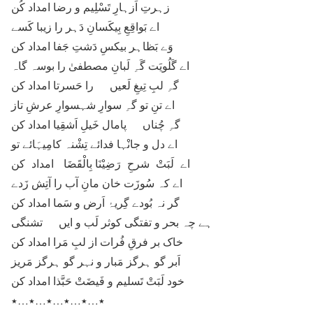
زہرتِ اَزہارِ تَسْلِیم و رضا امداد کُن
اے بَواقِعِ بِیکَسانِ دَہر را زیبا کَسے
وَے بَظاہر بیکسِ دَشتِ جَفا امداد کن
اے گَلُویَت گَہِ لَبانِ مصطفیٰ را بوسہ گاہ
گہِ لبِ تِیغِ لَعیں را حَسرتا امداد کن
اے تنِ تو گہِ سوارِ شہسوارِ عرشِ تاز
گہِ چُناں پامال خَیلِ اَشقِیا امداد کن
اے دل و جانْہا فدائے تِشْنہ کامِیہَائے تو
اے لَبَتْ شرحِ رَضِیْنَا بِالْقَضَا امداد کن
اے کہ سُوزَت خان مانِ آب را آتِش زَدے
گر نہ بُودے گِریۂ اَرض و سَما امداد کن
ہے چہ بحر و تفتگی کوثر لَب و ایں تشنگی
خاک بر فرقِ فُرات از لبِ مَرا امداد کن
اَبر گو ہرگز مَبار و نہر گو ہرگز مَریز
خود لَبَتْ تَسلیم و فَیضَتْ حَبَّذا امداد کن
٭…٭…٭…٭…٭…٭