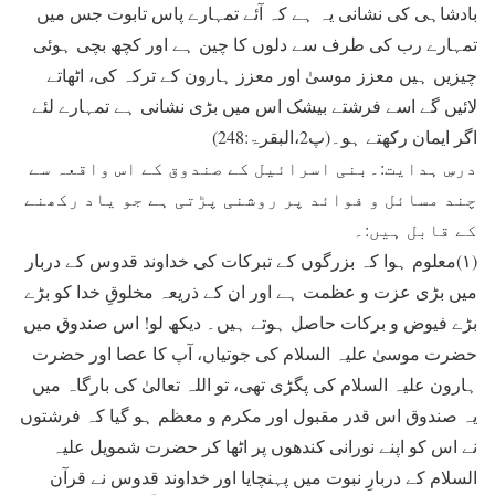
بادشاہی کی نشانی یہ ہے کہ آئے تمہارے پاس تابوت جس میں
تمہارے رب کی طرف سے دلوں کا چین ہے اور کچھ بچی ہوئی
چیزیں ہیں معزز موسیٰ اور معزز ہارون کے ترکہ کی، اٹھاتے
لائیں گے اسے فرشتے بیشک اس میں بڑی نشانی ہے تمہارے لئے
اگر ایمان رکھتے ہو۔(پ2،البقرۃ:248)
درسِ ہدایت:۔بنی اسرائیل کے صندوق کے اس واقعہ سے
چند مسائل و فوائد پر روشنی پڑتی ہے جو یاد رکھنے
کے قابل ہیں:۔
(۱)معلوم ہوا کہ بزرگوں کے تبرکات کی خداوند قدوس کے دربار
میں بڑی عزت و عظمت ہے اور ان کے ذریعہ مخلوقِ خدا کو بڑے
بڑے فیوض و برکات حاصل ہوتے ہیں۔ دیکھ لو! اس صندوق میں
حضرت موسیٰ علیہ السلام کی جوتیاں، آپ کا عصا اور حضرت
ہارون علیہ السلام کی پگڑی تھی، تو اللہ تعالیٰ کی بارگاہ میں
یہ صندوق اس قدر مقبول اور مکرم و معظم ہو گیا کہ فرشتوں
نے اس کو اپنے نورانی کندھوں پر اٹھا کر حضرت شمویل علیہ
السلام کے دربارِ نبوت میں پہنچایا اور خداوند قدوس نے قرآن