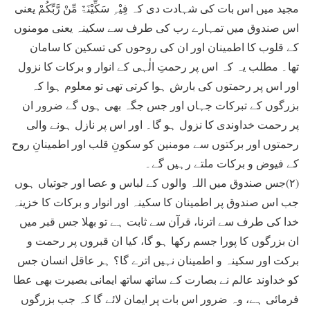
مجید میں اس بات کی شہادت دی کہ فِیْہِ سَکِّیْنَۃٌ مِّنْ رَّبِّکُمْ یعنی
اس صندوق میں تمہارے رب کی طرف سے سکینہ یعنی مومنوں
کے قلوب کا اطمینان اور ان کی روحوں کی تسکین کا سامان
تھا۔ مطلب یہ کہ اس پر رحمتِ الٰہی کے انوار و برکات کا نزول
اور اس پر رحمتوں کی بارش ہوا کرتی تھی تو معلوم ہوا کہ
بزرگوں کے تبرکات جہاں اور جس جگہ بھی ہوں گے ضرور ان
پر رحمت خداوندی کا نزول ہو گا۔ اور اس پر نازل ہونے والی
رحمتوں اور برکتوں سے مومنین کو سکونِ قلب اور اطمینانِ روح
کے فیوض و برکات ملتے رہیں گے۔
(۲)جس صندوق میں اللہ والوں کے لباس و عصا اور جوتیاں ہوں
جب اس صندوق پر اطمینان کا سکینہ اور انوار و برکات کا خزینہ
خدا کی طرف سے اترنا، قرآن سے ثابت ہے تو بھلا جس قبر میں
ان بزرگوں کا پورا جسم رکھا ہو گا، کیا ان قبروں پر رحمت و
برکت اور سکینہ و اطمینان نہیں اترے گا؟ ہر عاقل انسان جس
کو خداوند عالم نے بصارت کے ساتھ ساتھ ایمانی بصیرت بھی عطا
فرمائی ہے، وہ ضرور اس بات پر ایمان لائے گا کہ جب بزرگوں