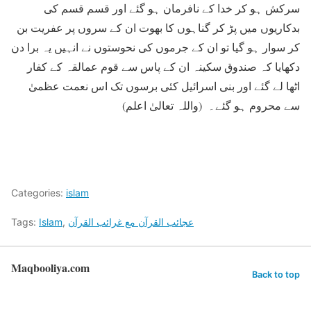
سرکش ہو کر خدا کے نافرمان ہو گئے اور قسم قسم کی
بدکاریوں میں پڑ کر گناہوں کا بھوت ان کے سروں پر عفریت بن
کر سوار ہو گیا تو ان کے جرموں کی نحوستوں نے انہیں یہ برا دن
دکھایا کہ صندوق سکینہ ان کے پاس سے قوم عمالقہ کے کفار
اٹھا لے گئے اور بنی اسرائیل کئی برسوں تک اس نعمت عظمیٰ
سے محروم ہو گئے۔ (واللہ تعالیٰ اعلم)
Categories:
islam
عجائب القرآن مع غرائب القرآن
,
Islam
Tags:
Maqbooliya.com
Back to top