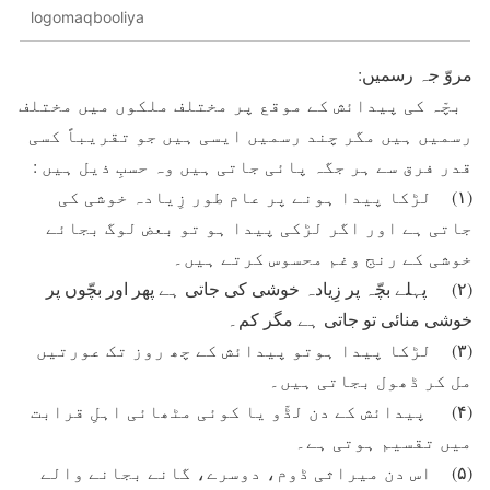
logomaqbooliya
مروّ جہ رسمیں:
بچّہ کی پیدائش کے موقع پر مختلف ملکوں میں مختلف
رسمیں ہیں مگر چند رسمیں ایسی ہیں جو تقریباً کسی
قدر فرق سے ہر جگہ پائی جاتی ہیں وہ حسبِ ذیل ہیں :
(۱) لڑکا پیدا ہونے پر عام طور زِیادہ خوشی کی
جاتی ہے اور اگر لڑکی پیدا ہو تو بعض لوگ بجائے
خوشی کے رنج وغم محسوس کرتے ہیں۔
(۲) پہلے بچّہ پر زِیادہ خوشی کی جاتی ہے پھر اور بچّوں پر
خوشی منائی تو جاتی ہے مگر کم۔
(۳) لڑکا پیدا ہوتو پیدائش کے چھ روز تک عورتیں
مل کر ڈھول بجاتی ہیں۔
(۴) پیدائش کے دن لڈّو یا کوئی مٹھائی اہلِ قرابت
میں تقسیم ہوتی ہے۔
(۵) اس دن میراثی ڈوم، دوسرے، گانے بجانے والے