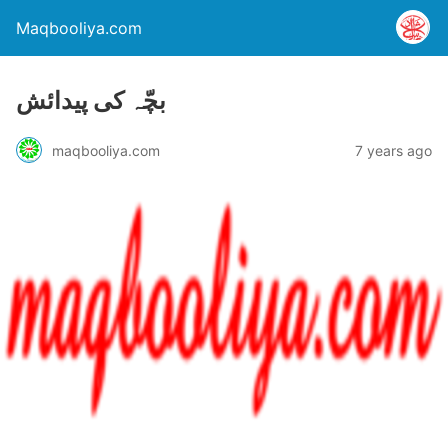
Maqbooliya.com
بچّہ کی پیدائش
maqbooliya.com
7 years ago