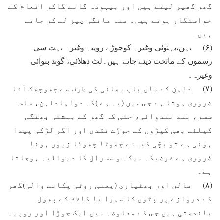
گھر گھیر لیتے ہیں اور بیہودہ گانے گاکر انعام کے
خواستگار ہوتے ہیں۔ منہ مانگی چیز لے کر جاتے
ہیں۔
(۶) بہن،بہنوئی وغیرہ کوجوڑے روپیہ وغیرہ بہت سی
رسموں کے ماتحت دیئے جاتے ہیں۔لٹ دھلائی، گوند بنوائی
وغیرہ۔
(۷) دلہن کے ماں باپ بھائی کی طرف سے چھوچھک آنا
ضروری ہوتا ہے جس میں (یہ ہے )کہ دولہادلہن، ساس
سسر، نند نندوائی، حتٰی کہ گھر کے بہشتی بھنگی
کیلئے بھی کپڑوں کے جوڑے نقدی اور اگر لڑکی پیدا
ہوئی ہے تو بچّی کیلئے چھوٹا چھوٹا زیور ہونا
ضَروری ہے غرضیکہ میکہ و سسرال کا دیوالیہ ہوجاتا
ہے۔
(۸) مالن اور بھٹیاری (یعنی روٹی پکانے والی)گھر
کے دروازے پر پتّوں کا سہرا یا کاغذ کے پھول
باندھتی ہیں جس کے معاوضہ میں ایک جوڑا اور روپیہ