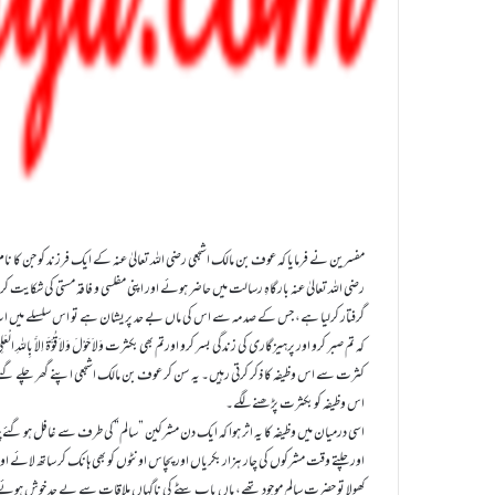
مفسرین نے فرمایا کہ عوف بن مالک اشجعی رضی اللہ تعالیٰ عنہ کے ایک فرزند کو جن کا نا
رضی اللہ تعالیٰ عنہ بارگاہِ رسالت میں حاضر ہوئے اور اپنی مفلسی و فاقہ مستی کی شک
گرفتار کرلیا ہے، جس کے صدمہ سے اس کی ماں بے حد پریشان ہے تو اس سلسلے میں اب مجھے
کہ تم صبر کرو اور پرہیزگاری کی زندگی بسر کرو اورتم بھی بکثرت وَلاَ حَوْلَ وَلاَ قُوَّۃَ اِلاَّ بِاللہِ الْعَ
کثرت سے اس وظیفہ کا ذکر کرتی رہیں۔ یہ سن کر عوف بن مالک اشجعی اپنے گھر چلے گئے اور
اس وظیفہ کو بکثرت پڑھنے لگے۔
اسی درمیان میں وظیفہ کا یہ اثر ہوا کہ ایک دن مشرکین ”سالم”کی طرف سے غافل ہو گئے چ
اور چلتے وقت مشرکوں کی چار ہزار بکریاں اور پچاس اونٹوں کو بھی ہانک کر ساتھ لائے اور
کھولا تو حضرت سالم موجود تھے، ماں باپ بیٹے کی ناگہاں ملاقات سے بے حد خوش ہوئے ا