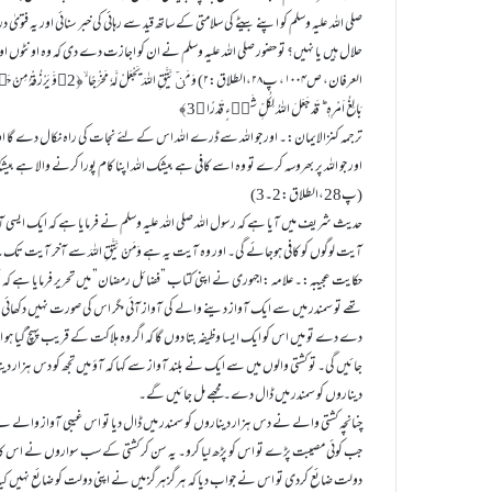
صلی اللہ علیہ وسلم کو اپنے بیٹے کی سلامتی کے ساتھ قید سے رہائی کی خبر سنائی اور یہ فت
حلال ہیں یا نہیں؟ تو حضور صلی اللہ علیہ وسلم نے ان کو اجازت دے دی کہ وہ اونٹوں ا
العرفان، ص۱۰۰۴، پ۲۸،الطلاق:۲) وَ مَنۡ یَّـتّ
بَالِغُ اَمْرِہٖ ؕ قَدْ جَعَلَ اللہُ لِکُلِّ شَیۡءٍ قَدْرًا ﴿3﴾
ترجمہ کنزالایمان:۔ اور جو اللہ سے ڈرے اللہ اس کے لئے نجات کی راہ نکال دے گا ا
اور جو اللہ پر بھروسہ کرے تو وہ اسے کافی ہے بیشک اللہ اپنا کام پورا کرنے والا ہے ب
(پ28،الطلاق:2۔3)
حدیث شریف میں آیا ہے کہ رسول اللہ صلی اللہ علیہ وسلم نے فرمایا ہے کہ ایک ایسی آ
آیت لوگوں کو کافی ہوجائے گی۔ اور وہ آیت یہ ہے وَمَنْ یَّتَّقِ اللہَ سے آخر آیت تک۔ (تفسیر صاوی،ج۶، 
حکایت عجیبہ:۔علامہ :اجہوری نے اپنی کتاب ”فضائل رمضان” میں تحریر فرمایا ہے کہ ایک 
تھے تو سمندر میں سے ایک آواز دینے والے کی آواز آئی مگر اس کی صورت نہیں دکھائی پ
دے دے تو میں اس کو ایک ایسا وظیفہ بتا دوں گا کہ اگر وہ ہلاکت کے قریب پہنچ گیا ہو اور
جائیں گی۔ تو کشتی والوں میں سے ایک نے بلند آواز سے کہا کہ آؤ میں تجھ کو دس ہزار دینار 
دیناروں کو سمندر میں ڈال دے۔ مجھے مل جائیں گے۔
چنانچہ کشتی والے نے دس ہزار دیناروں کو سمندر میں ڈال دیا تو اس غیبی آواز والے نے کہا ک
جب کوئی مصیبت پڑے تو اس کو پڑھ لیا کرو۔ یہ سن کر کشتی کے سب سواروں نے اس کا مذاق
دولت ضائع کردی تو اس نے جواب دیا کہ ہرگزہرگز میں نے اپنی دولت کو ضائع نہیں کیا 