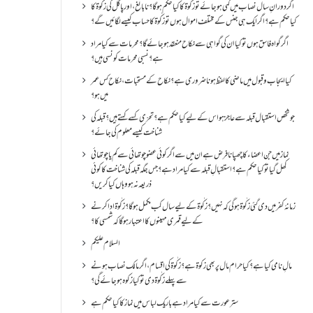
اگر دورانِ سال نصاب میں کمی ہو جائے تو زکٰوۃ کا کیا حکم ہو گا؟ نا بالغ ، اور پاگل کی زکٰوۃ کا
کیا حکم ہے؟ اگر ایک ہی جنس کے مختلف اموال ہوں تو زکٰوۃ کا حساب کیسے لگائیں گے؟
اگر گواہ فاسق ہوں تو کیا ان کی گواہی سے نکاح منعقد ہو جائے گا؟ محرمات سے کیا مراد
ہے؟ نسبی محرمات کونسی ہیں؟
کیا ایجاب و قبول میں ماضی کا لفظ ہونا ضروری ہے؟ نکاح کے مستحبات، نکاح کس عمر
میں ہو؟
جو شخص استقبال قبلہ سے عاجز ہو اس کے لیے کیا حکم ہے؟ تحرّی کسے کہتے ہیں؟ قبلہ کی
شناخت کیسے معلوم کی جائے؟
نماز میں جن اعضاء کا چھپانا فرض ہے ان میں سے اگر کوئی عضو چوتھائی سے کم یا چوتھائی
کھل گیا تو کیا حکم ہے؟استقبالِ قبلہ سے کیا مراد ہے؟جس جگہ قبلہ کی شناخت کا کوئی
ذریعہ نہ ہو وہاں کیا کریں؟
زمانۂ کفر میں دی گئی زکٰوۃ ہو گی کہ نہیں؟زکٰوۃ کے لیے سال کب مکمل ہو گا؟زکٰوۃ ادا کرنے
کے لیے قمری مہینوں کا اعتبار ہو گا کہ شمسی کا؟
السلام علیکم
مالِ نامی کیا ہے؟ کیا حرام مال پر بھی زکوۃ ہے؟ زکٰوۃ کی اقسام ،اگر مالک نصاب ہونے
سے پہلے زکٰوۃ دی تو کیا زکوه ہو جائےگی؟
ستر عورت سے کیا مراد ہے باریک لباس میں نماز کا کیا حکم ہے