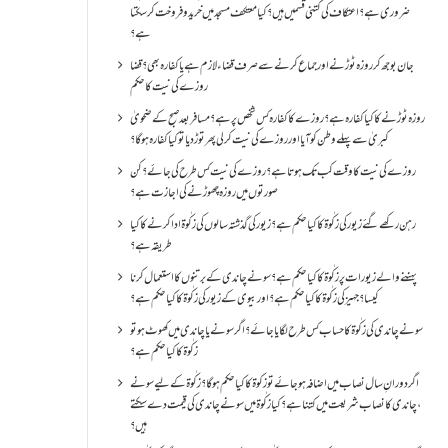
ضروری ہے؟اعتکاف کی کتنی قسمیں ہیں؟کیا معتکف مسجد میں خرید و فروخت کر سکتا
ہے؟
جان بوجھ کر روزہ ٹوڑنے اور جماع کرنے سے صرف قضاء لازم ہے یا کفارہ بھی؟ قضا
روزے کی نیت کا حکم
روزہ ٹوڑنے کا کیا کفارہ ہے؟روزے کا کفارہ کس شخص پر ہے؟ مسافر بعد صبح کے ضحویٰ
کبریٰ سے پہلے وطن کو آیا اور روزے کی نیت کر لی پھر توڑ دیا تو کیا کفارہ ہو گا؟
روزے کی نیت کا وقت کب تک ہوتا ہے؟ روزے کی نیت کس طرح کی جائے؟ کن
صورتوں میں روزہ چھوڑنے کی اجازت ہے؟
رہن رکھے گئے زیور کی زکٰوۃ کا کیا حکم ہے؟زیور کی گذشتہ سالوں کی زکٰوۃ ادا کرنے کا کیا
طریقہ ہے؟
پہننے والے زیورات پر زکٰوۃ کا کیا حکم ہے؟ سونے چاندی کے برتنوں کا استعمال کرنا
کیسا؟ جہیز کی زکٰوۃ کا کیا حکم ہے؟ اور بیوی کے زیور کی زکٰوۃ کا کیا حکم ہے؟
سونے چاندی کی زکٰوۃ کا حساب کس طرح لگایا جائے؟ اگر سونے یا چاندی میں کھوٹ ہو تو
زکٰوۃ کا کیا حکم ہے؟
اگر دورانِ سال نصاب میں اضافہ ہو جائے تو زکوۃ کا کیا حکم ہو گا؟ زکٰوۃ کے لیے سونے
،چاندی کا نصاب شریعت میں کتنا ہے؟ کیا زکٰوۃ میں سونے چاندی کی قیمت دے سکتے
ہیں؟