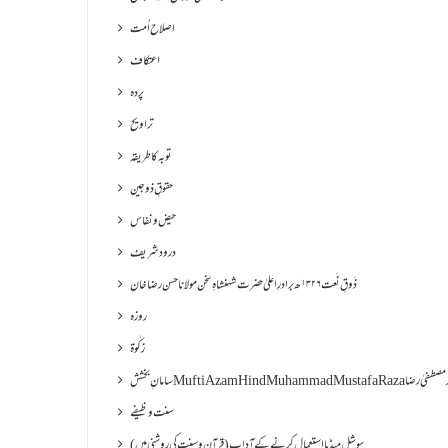
اصلاح اُمت
اعتکاف
پردہ
تراویح
توبہ کا طریقہ
حقوقِ ذوجین
حیض و نفاس
درود شریف
ذَوقِ نَعت ۱۳۲۶ھ برادرِ اعلیٰ حضرت شہنشاہِ سخن مولانا حسن رضا خان
روزہ
زکٰوۃ
Muf مفتی اعظم ھند محمد مصطفیٰ رضا
سنت وظیفے
سوشل میڈیا استعمال کرنے کے آداب (قرآن و سنت کی روشنی میں)