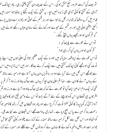
شریف کی آیت ضرور نفع بخش ہو گی۔ اس کے بعد چند دن کشتی چلتی رہی۔ پھر اچانک طو
آدمی کے کشتی کا کوئی آدمی بھی زندہ نہیں بچا۔ یہ کشتی کے ایک تختے پر بیٹھا ہوا سمندر میں بہ
قدم چل کر یہ دیکھا کہ شاندار محل بنا ہوا ہے اور ہر قسم کے موتی اور جواہرات وہا
اکیلی بیٹھی ہوئی ہیں اور ہر قسم کے میوے اور کھانے کے سامان وہاں رکھے ہوئے 
”کہ تم کون ہو اور کیسے یہاں پہنچ گئے۔”
تو اس نے عورت سے پوچھا کہ :
”تم کون ہو اور یہاں کیا کررہی ہو؟”
تو اس عورت نے اپنا قصہ سنایا کہ میں بصرہ کے ایک عظیم تاجر کی بیٹی ہوں میں اپنے ب
ٹوٹ گئی اور مجھے کوئی اچانک کشتی میں سے اچک کر لے بھاگا۔ اور میں اس جزیرہ م
ہے جو مجھے اس محل میں لے آیا ہے وہ ہر ساتویں دن یہاں آتا ہے اور میرے ساتھ صحب
کے یہاں آنے کا دن ہے۔ لہٰذا تم اپنی جان بچا کر یہاں سے بھاگ جاؤ ورنہ وہ آ کر تم پر 
تھی کہ ایک دم اندھیرا چھا گیا تو عورت نے کہا کہ جلدی بھاگ جاؤ وہ آرہا ہے ورنہ وہ تم ک
مگر جوں ہی شیطان اس کو دبوچنے کے لئے آگے بڑھا تو اس نے وَمَنْ یَّتَّقِ اللہَ کا وظیفہ 
آواز آئی کہ گویا پہاڑ کا کوئی ٹکڑا ٹوٹ کر گر پڑا ہے اور پھر وہ شیطان جل کر راکھ کا ڈھیر ہو 
رحمت بنا کر میرے پاس بھیج دیا ہے۔ تمہاری بدولت مجھے اس شیطان سے نجات ملی۔ 
کو اٹھالو اور اس محل سے نکل کر میرے ساتھ سمندر کے کنارے چلو اور کوئی کشتی تلاش 
جواہرات اور پھل وغیرہ کھانے کا سامان لے کر دونوں محل سے نکلے اور سمندر کے کنارے