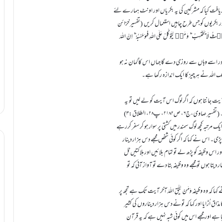
ویٰ دریافت کیا کہ مشرکین کی یہ بکریاں اور اونٹ ہمارے لئے
ور بکریوں کو جس طرح چاہیں استعمال کریں (تفسیر خزائن
َقِ اللہَ یَجْعَلْ لَّہٗ مَخْرَجًا ۙ﴿2﴾وَّ یَرْزُقْہُ مِنْ حَیۡثُ لَا یَحْتَسِبُ ؕ وَ مَنۡ یَّتَوَکَّلْ عَلَی اللہِ فَہُوَ حَسْبُہٗ ؕ اِنَّ اللہَ
ور اسے وہاں سے روزی دے گا جہاں اس کا گمان نہ ہو
یشک اللہ نے ہرچیز کا ایک اندازہ رکھا ہے۔
یت جانتا ہوں کہ اگر لوگ اس آیت کو لے لیں تو یہ
ص۲۱۸۲، پ۲۸، الطلاق:۳)
مرتبہ کچھ لوگ سمندر میں کشتی پر سوار ہو کر سفر کررہے
ڑی۔ اس نے کہا کہ اگر کوئی شخص مجھے دس ہزار دینار
 اس وظیفہ کو پڑھ لے تو تمام بلائیں اور ہلاکتیں ٹل
دیتا ہوں تو مجھے وہ وظیفہ بتا دے تو آواز آئی کہ تو
ہ وہ وظیفہ وَمَنْ یَّتَّقِ اللہَ آخر آیت تک ہے تجھ پر
 اُڑایا اور کہا کہ تونے دس ہزار دیناروں کی کثیر
ہے اور مجھے اس میں کوئی شبہ نہیں ہے کہ یہ قرآن