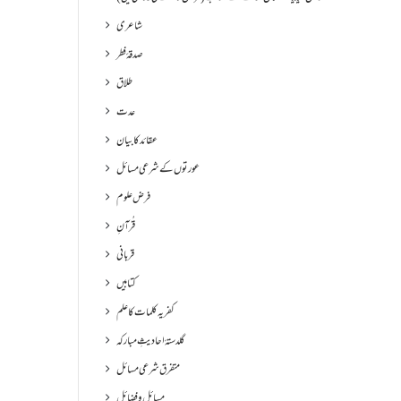
شاعری
صدقۂ فطر
طلاق
عدت
عقائد کا بیان
عورتوں کے شرعی مسائل
فرض علوم
قُرآنِ
قربانی
کتابیں
کفریہ کلمات کا علم
گلدستۂ احادیثِ مبارکہ
متفرق شرعی مسائل
مسائل و فضائل