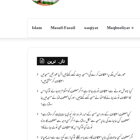
Islam
Masail-Fazail
waqiyat
Maqbooliyat
تازہ ترین
عورت کس جگہ پر اعتکاف کرے گی؟مسجد بیت کسے کہتے ہیں؟کیا عورتیں مسجد میں
اعتکاف کر سکتی ہیں؟
کیا بیہوش ہونے سے اعتکاف ٹوٹ جاتا ہے؟ اگر معتکف کو احتلام ہو جائے تو کیا اس
کا اعتکاف ٹوٹ جائے گا؟فنائے مسجد کسے کہتے ہیں ، اور کیا معتکف فنائے مسجد میں جا
سکتا ہے؟
کیا معتکف اعتکاف کے دوران مسجد کے اندر ضرورتاً دنیوی بات چیت کر سکتا ہے؟
معتکف کن حاجات کی بنا پر مسجد سے نکل سکتا ہے؟ اگر کسی وجہ سے معتکف کا روزہ
ٹوٹ گیا تو کیا اس کا اعتکاف بھی ٹوٹ جائے گا؟
اگر معتکف کسی حاجت کی بنا پر اعتکاف گاہ سے باہر نکلے تو کیا اسے کپڑے سے منہ چھپانا