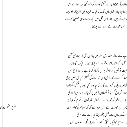
فان کی موجوں سے کشتی ٹوٹ کر بکھر گئی اور سوائے اس
تا چلا جارہا تھا یہاں تک کہ ایک جزیرہ میں اتر پڑا۔ اور چند
ں پڑے ہوئے ہیں۔ اور اس محل میں ایک بہت ہی حسین عورت
ہیں۔ اس عورت نے اس سے پوچھا۔
اپ کے ساتھ سمندری سفر میں جارہی تھی کہ ہماری کشتی
یں اس محل کے اندر اس وقت سے پڑی ہوں۔ ایک شیطان
ت تو نہیں کرتا مگر بوس و کنار کرتا ہے۔ اور آج اس
حملہ کردے گا۔ ابھی اس عورت کی گفتگو ختم بھی نہیں ہوئی
و ضرور ہلاک کردے گا۔ چنانچہ وہ آگیا اور یہ شخض کھڑا رہا
پڑھنا شروع کردیا تو شیطان زمین پر گرپڑا۔ اور اس زور کی
گیا۔ یہ دیکھ کر عورت نے کہا کہ اللہ تعالیٰ نے تم کو فرشتہ
پھر اس عورت نے اس مرد سے کہا کہ ان موتی جواہرات
سامانِ بخشش ti Azam Hind Muhammad Mustafa Raza
کر کے یہاں سے نکل چلو۔ چنانچہ بہت سے موتی و
 پہنچے تو ایک کشتی ”بصرہ” جا رہی تھی۔ دونوں اس پر