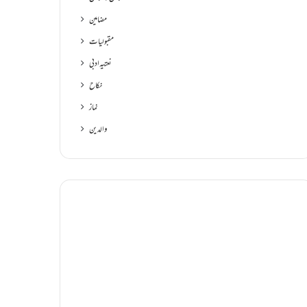
مضامین
مقبولیات
نعتیہ ادبی
نکاح
نماز
والدین