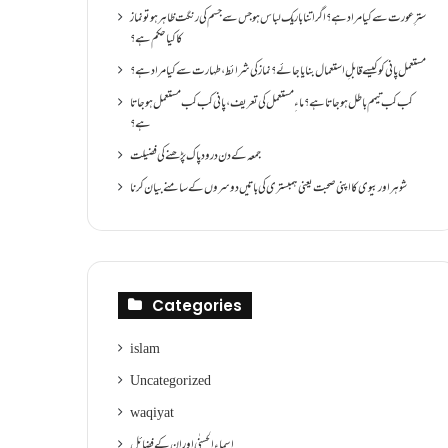
سترِ عورت سے کیا مراد ہے؟اگر اتنا باریک لباس ہو جس سے جسم کی رنگت ظاہر ہو تو نماز
کا کیا حکم ہے؟
مستعمل پانی کو کیسے قابلِ استعمال بنایا جائے؟ نماز کی شرائط ،طہارت سے کیا مراد ہے؟
کب کب تیمم باطل ہو جاتا ہے؟ ماءِ مستعمل کی تعریف ،پانی کب کب مستعمل ہو جاتا
ہے؟
جمعہ کے دن درود پاک پڑھنے کی فضیلت
شوہر اور بیوی کا اپنی صحبت یعنی ہمبستری کی باتیں دوسروں کے سامنے بیان کرنا
Categories
islam
Uncategorized
waqiyat
اسماءالحسنٰی اور ان کے فضائل