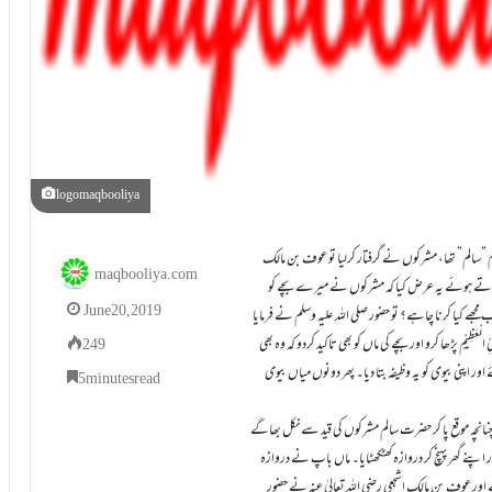
logomaqbooliya
م ”سالم” تھا، مشرکوں نے گرفتار کرلیا تو عوف بن مالک
maqbooliya.com
ایت کرتے ہوئے یہ عرض کیا کہ مشرکوں نے میرے بچے کو
June 20, 2019
 کیا کرنا چاہے؟ تو حضور صلی اللہ علیہ وسلم نے فرمایا
لِیِّ الْعَظِیْمِ پڑھا کرو اور بچے کی ماں کو بھی تاکید کردو کہ وہ بھی
249
 اپنی بیوی کو یہ وظیفہ بتا دیا۔ پھر دونوں میاں بیوی
5 minutes read
نانچہ موقع پا کر حضرت سالم مشرکوں کی قید سے نکل بھاگے
 اپنے گھر پہنچ کر دروازہ کھٹکھٹایا۔ ماں باپ نے دروازہ
ور عوف بن مالک اشجعی رضی اللہ تعالیٰ عنہ نے حضور