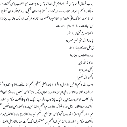
اجاب نوحا فی قومہ یامن نصر ابراہیم علی اعدائہ یامن رد یوسف علی یعقوب یامن کشف ضر
نسالک اللھم باسرار اصحاب ھذہ الدعوات المستجابات ان تقبل مابہ دعوناک وان تعطینا یاربن
الہ الا انت سبحانک انی کنت من الظالمین انقطعت آمالنا و عزتک الامنک وخاب رجاؤنا وحقک
ان ابطات غارۃ الارحام وابتعدت
عنا فاسرع شئی غارۃ اللہ
یا غارۃ اللہ حتی السیر مسرعۃ
فی حل عقدتنا یا غارۃ اللہ
عدت العادون وجاروا
ورجونا اللّٰہ مجیرا
وکفی باللّٰہ ولیّا
وکفٰی باللّٰہ نصیرا
وحسبنا اللہ ونعم الوکیل ولا حول ولاقوۃ الا باللہ العلی العظیم اللھم انا نسالک التوبۃ الکاملۃ والمغفر
الساطعۃ والشفاعۃ القائمۃ والحجۃ البالغۃ والدرجۃ العالیۃ وفک وثاقنا من المعصیۃ ورھاننا من ال
ولم یکشف الابتوبۃ ولھذا ایدینا الیک بالذنوب ونواصینا الیک بالتوبۃ فاکشف عنا من البلاء م
واکشف عنا الغلاء وازل عنا الشکوک والاوھام اللھم اسقنا الغیث ولاتجعلنا من القانطین اللھم اسقن
غیر ضار اللھم اسقنا الغیث ولاتجعلنا من القانطین اللھم أنبت لنا الزرع وادرلنا الضرع و
واکشف عنا من البلاء مالا یکشفہ غیرک اللھم ان نستغفرک انک کنت غفارا فارسل السماء علین