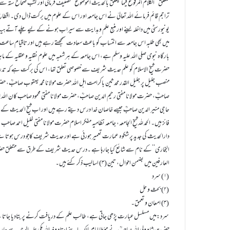
متعلق ’’الکلام المرفوع فیما یتعلق بالحدیث الموضوع‘‘تصنیف فرمائی اور کتب صحاح ستہ سے مج
تراجم قائم فرمائے اللہ تعالیٰ نے اس جامعہ اور اس کے علوم میں برکت ڈال دی۔ اقطاع
یونیورسٹی میں داخلہ لینے اور منبع علم و ہدایت سے سیراب ہونے کے لیے چلے آتے ہی
میں بھی طلبہ اس جامعہ سے انتساب کو باعث سعادت سمجھتے رہے ہیں اور تاقیام ساعت انشا
بارگاہ نبوی صلی اللہ علیہ وسلم ہے، اس جامعہ کے ہر شعبہ میں علوم نقلیہ و عقلیہ کے 
حضرت شیخ الاسلام کو علم حدیث شریف سے خصوصی تعلق تھا، اس کی برکت ہے کہ تدری
منصب جلیل پر جلیل القدر محدثین باکرامت اہل اللہ حضرت مولانا محمد یعقوب صاحبؒ، حضر
صاحبؒ، حضرت مولانا مفتی رحیم الدین صاحبؒ، حضرت مولانا مفتی محمود صاحب کان اللہ لہ
حاجی منیر الدین صاحبؒ جیسے خاصان خدا درس دیتے رہے ہیں اور اب شیخ الحدیث کے جل
فائز ہیں۔ الحمد للہ شیخ الجامعہ، جامعہ نظامیہ مفکر اسلام حضرت مولانا مفتی خلیل احمد ص
دارالحدیث کی جدید پر شکوہ عمارت تعمیر ہورئی ہے اور حدیث شریف کاجو درس ہوتا ہے اس 
البخاری‘‘کے نام سے شائع کیا جارہا ہے ۔درس حدیث شریف کے طرق سے متعلق حضرت 
العارفین میں بضمن احوال، تین (۳) اسالیب ذکر کئے ہیں۔
(۱) سرد
(۲) بحث و حل
(۳) امعان و تعمق۔
سرد:میں مسلسل عبارت پڑھی جاتی ہے، طالب علم کے دریافت کرنے پر بتادیا جاتا ہے، ا