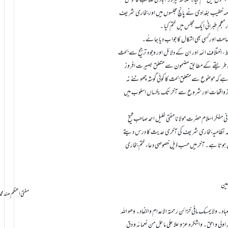
ر مجلسوں میں ختم کیا۔ علامہ فیروز آبادی صاحب قاموس
امہ خطیب بغدادی نے پانچ مجلسوں میں اور بخاری شریف
جم طبرانی ایک مجلس میں ختم کیا ۔
حت اور کسی بھی اشکال کا جواب دیا جائے۔
اط، اختلاف ائمہ اور ان کے دلائل اور وجوہ ترجیح سے بحث
 کے طریقے کے مطابق مضمون سے متعلق بصیرت افروز
 ہے کہ موضوع سے متعلق بحث کا کوئی گوشہ چھوٹنے نہ
ز واقعات اور شروع سے آخر تک یکساں اسلوب میں
نی مفکر اسلام حضرت مولانا مفتی خلیل احمد صاحب شیخ
امعہ نظامیہ بخاری شریف کی آخری حدیث کا درس دیتے
س ہوتا ہے۔ آخر میں حسب ذیل خصوصی دعاء ختم بخاری
مین
سامانِ بخشش ti Azam Hind Muhammad Mustafa Raza
لعباد۔ ولایمسک مافی خزائن رحمتہ الاعدام والنفاد۔ وھو اللہ
الحمد اولی و احق۔ واشکرہ عز و علا علی ما جل من نعمائہ و دق