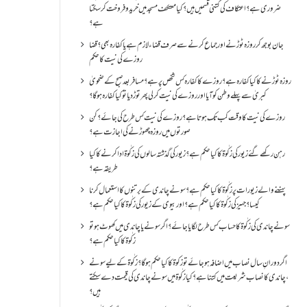
ضروری ہے؟اعتکاف کی کتنی قسمیں ہیں؟کیا معتکف مسجد میں خرید و فروخت کر سکتا
ہے؟
جان بوجھ کر روزہ ٹوڑنے اور جماع کرنے سے صرف قضاء لازم ہے یا کفارہ بھی؟ قضا
روزے کی نیت کا حکم
روزہ ٹوڑنے کا کیا کفارہ ہے؟روزے کا کفارہ کس شخص پر ہے؟ مسافر بعد صبح کے ضحویٰ
کبریٰ سے پہلے وطن کو آیا اور روزے کی نیت کر لی پھر توڑ دیا تو کیا کفارہ ہو گا؟
روزے کی نیت کا وقت کب تک ہوتا ہے؟ روزے کی نیت کس طرح کی جائے؟ کن
صورتوں میں روزہ چھوڑنے کی اجازت ہے؟
رہن رکھے گئے زیور کی زکٰوۃ کا کیا حکم ہے؟زیور کی گذشتہ سالوں کی زکٰوۃ ادا کرنے کا کیا
طریقہ ہے؟
پہننے والے زیورات پر زکٰوۃ کا کیا حکم ہے؟ سونے چاندی کے برتنوں کا استعمال کرنا
کیسا؟ جہیز کی زکٰوۃ کا کیا حکم ہے؟ اور بیوی کے زیور کی زکٰوۃ کا کیا حکم ہے؟
سونے چاندی کی زکٰوۃ کا حساب کس طرح لگایا جائے؟ اگر سونے یا چاندی میں کھوٹ ہو تو
زکٰوۃ کا کیا حکم ہے؟
اگر دورانِ سال نصاب میں اضافہ ہو جائے تو زکوۃ کا کیا حکم ہو گا؟ زکٰوۃ کے لیے سونے
،چاندی کا نصاب شریعت میں کتنا ہے؟ کیا زکٰوۃ میں سونے چاندی کی قیمت دے سکتے
ہیں؟