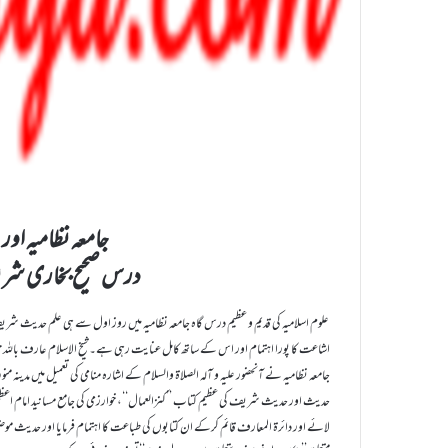
جامعہ نظامیہ اور
درس صحیح بخاری ش
علوم اسلامیہ کی قدیم و عظیم درس گاہ جامعہ نظامیہ میں روز اول سے ہی علم حدیث شریف 
اشاعت کا پورا اہتمام اور اس کے ساتھ کامل عنایت رہی ہے۔ شیخ الاسلام عارف باللہ حضرت مول
جامعہ نظامیہ نے آنحضور علیہ و آلہ الصلاۃ والسلام کے اشارہ منامی کی تعمیل میں مدینہ
حدیث اور حدیث شریف کی عظیم کتاب ’’کنزالعمال‘‘، خوارزمی کی جامع مسانید امام اعظم ا
لائے اور دائرۃ المعارف قائم کرکے ان کتابوں کی طباعت کا اہتمام فرمایا اور حدیث