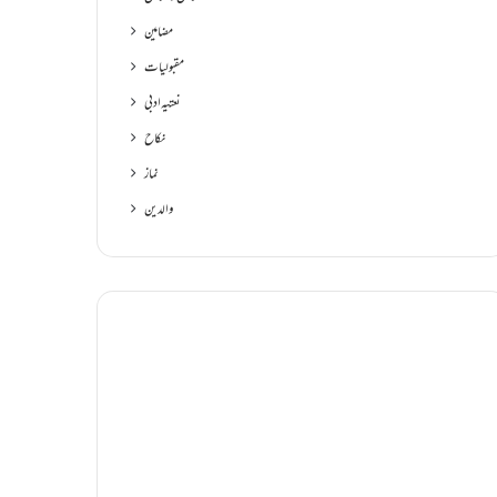
مضامین
مقبولیات
نعتیہ ادبی
نکاح
نماز
والدین