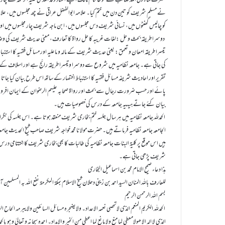
حضرت شاہ ولی اللہ صاحبؒ نے مؤطا امام مالک اپنے استاد وفد اللہ مکی علیہ الرحمہ سے چا
نے مسلم شریف کو تین دن میں ختم کیا۔ علامہ ابوالفضل عراقی نے چھ مجلسوں میں، عل
کو چالیس گھنٹوں میں، نسائی شریف دس مجلسوں میں، ابن ماجہ شریف چار مجلسوں میں اور مع
دوسرا طریقہ بحث و حل :لغات غریبہ کا حل رواۃ کا تعارف، معنی حدیث شریف کی وضا
تیسرا طریقہ امعان و تعمق: یعنی حدیث شریف کے مالہ و ماعلیہ اور مسائل فقہیہ کا استنب
کی جاتی ہے۔ جامعہ نظامیہ میں شروع سے دوسرا و تیسرا طریقہ رائج ہے اور اسلاف
تقریر اور احادیث شریفہ مسائل فقہیہ کا استنباط اختصار کے ساتھ اس طرح بیان کیا جاتا
پائے اور حسب ضرورت رجال سے بحث اور رواۃ صحابہ علیہم الرضوان کے ایمان افرو
بیان کئے جاتے ہیںیہ جامعہ کے درس کی خصوصیات ہیں۔
الحمدللہ جامعہ نظامیہ میں ہر سال جلسہ ختم بخاری شریف منعقد ہوتا ہے۔ اس جلسہ کی نگرا
الجامعہ جامعہ نظامیہ فرماتے ہیں۔ حضرت مولانا محمد خواجہ شریف صاحب شیخ الحدیث ج
ہیں اس موقع پر کلیۃ البنات جامعہ نظامیہ کی طالبات کا بھی بخاری شریف کا اختتامی در
شریف پڑھی جاتی ہے۔
ہذا دعاء صحیح الامام محمد بن اسماعیل البخاری
للعارف باللہ المنان السید احمد بن زینی دحلان شیخ الاسلام بمکۃ المکرمۃ نفع اللہ بہ المسلمین آ
بسم اللہ الرحمن الرحیم
الحمدللہ الکریم المنعم الذی لاتحصی نعمہ الاعداد۔ ولایضجرہ مسائل السائلین ولایبرمہ الحاح ا
الذی لا الہ الا ھولامعطی لما منع ولا مانع لما اعطی من الخیر والامداد۔ احمدہ سبحانہ و تعالیٰ و ہو ب