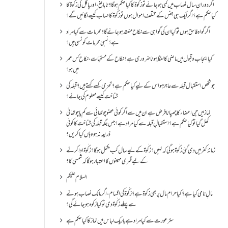
اگر دورانِ سال نصاب میں کمی ہو جائے تو زکٰوۃ کا کیا حکم ہو گا؟ نا بالغ ، اور پاگل کی زکٰوۃ کا
کیا حکم ہے؟ اگر ایک ہی جنس کے مختلف اموال ہوں تو زکٰوۃ کا حساب کیسے لگائیں گے؟
اگر گواہ فاسق ہوں تو کیا ان کی گواہی سے نکاح منعقد ہو جائے گا؟ محرمات سے کیا مراد
ہے؟ نسبی محرمات کونسی ہیں؟
کیا ایجاب و قبول میں ماضی کا لفظ ہونا ضروری ہے؟ نکاح کے مستحبات، نکاح کس عمر
میں ہو؟
جو شخص استقبال قبلہ سے عاجز ہو اس کے لیے کیا حکم ہے؟ تحرّی کسے کہتے ہیں؟ قبلہ کی
شناخت کیسے معلوم کی جائے؟
نماز میں جن اعضاء کا چھپانا فرض ہے ان میں سے اگر کوئی عضو چوتھائی سے کم یا چوتھائی
کھل گیا تو کیا حکم ہے؟استقبالِ قبلہ سے کیا مراد ہے؟جس جگہ قبلہ کی شناخت کا کوئی
ذریعہ نہ ہو وہاں کیا کریں؟
زمانۂ کفر میں دی گئی زکٰوۃ ہو گی کہ نہیں؟زکٰوۃ کے لیے سال کب مکمل ہو گا؟زکٰوۃ ادا کرنے
کے لیے قمری مہینوں کا اعتبار ہو گا کہ شمسی کا؟
السلام علیکم
مالِ نامی کیا ہے؟ کیا حرام مال پر بھی زکوۃ ہے؟ زکٰوۃ کی اقسام ،اگر مالک نصاب ہونے
سے پہلے زکٰوۃ دی تو کیا زکوه ہو جائےگی؟
ستر عورت سے کیا مراد ہے باریک لباس میں نماز کا کیا حکم ہے