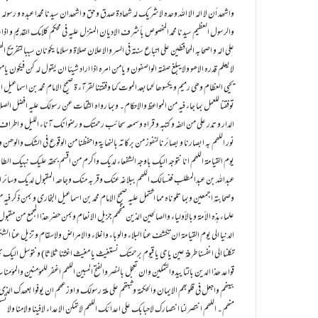
واشھد أن لا الہ الا اللہ وحدہ لاشریک لہ شھادۃ صدق و حق و اشھدان سیدنا محمدا عبدہ و رسولہ 
والرسول العظیم سیدنا محمد المخصوص بأشرف الادیان المنزل علیہ فی محکم کلامک القدیم و ا
علی الہ و اصحابہ المحافظین علی اتباع سنتہ فی السر والاعلان صلاۃ و سلاما یکونان سببا لتفر
لایعلم قدرہ الاھو ولایبلغ صفتہ الواصفون و یامن امرہ اذا اراد شیئا ان یقول لہ کن فیک
یحیی العظام وھی رمیم ویکسوھا لحمابعد الموت کما وفقتنا لقرآء ۃ صحیح الامام محمد بن اسماعیل 
توفقنا للعمل بما جاء فیہ من المواعظ والاحکام۔ وبما رواہ الثقات عن رسولک علیہ افضل الصلاۃ و
الدار و تدر علی من الفہ و کتبہ و قراہ وسمعہ سحائب رحمتک و رضوانک آناء اللیل و اطراف الن
نور اللھم بہ ابصارنا و بصائرنا لنفوز من برکاتہ بالنھایۃ واحفظنا من الوقوع فی الشک والوھن و
یوم القیامۃ اللھم انا نتوجہ الیک باوجہ الشفعاء لدیک واکرم من اقسم بحقہ علیک نبیک الطاھ
عبداللہ بن عبدالمطلب فنسالک اللھم ببلاغہ عنک وقربہ منک وجاھہ المقبول لدیک وسائر ال
وصحابتہ اجمعین وبما تلوناہ مما اشتمل علیہ صحیح الامام محمد بن اسماعیل البخاری و بمن ذکر فی
علماء ہذہ الأمۃ وبالأولیاء والصالحین الذین منحھم جزیل الانعام وبمن حضر ھذا المجمع من مق
الدنیا الی یوم القیامۃ ان تکشف عنا البلاء والوباء واغلاء والامراض ولاسقام و تزیل عنا الشکوی 
تکلنا الی انفسنا طرفۃ عین یاحی یا قیوم برحمتک نستغیث یا مغیث اغثنا ثلاثا) ونتوسل الیک 
قواعد ھذا الدین بالتا ییدوالتمکین وان تعجل بالنصر والفتح المبین اللھم اغفر للمؤمنین وا
بینھم واجعل فی قلوبھم الایمان والحکمۃ وثبتھم علی ملۃ رسولک و اوزعھم ان یوفوا بعھدک الذی
منھم۔ اللھم انتصر لنا انتصارک لاحبابک علی اعدائک اللھم لاتمکن الاعداء لافینا ولامنا ولاتسلطھ