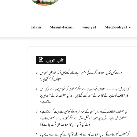
Islam
Masail-Fazail
waqiyat
Maqbooliyat
تازہ ترین
عورت کس جگہ پر اعتکاف کرے گی؟مسجد بیت کسے کہتے ہیں؟کیا عورتیں مسجد میں
اعتکاف کر سکتی ہیں؟
کیا بیہوش ہونے سے اعتکاف ٹوٹ جاتا ہے؟ اگر معتکف کو احتلام ہو جائے تو کیا اس
کا اعتکاف ٹوٹ جائے گا؟فنائے مسجد کسے کہتے ہیں ، اور کیا معتکف فنائے مسجد میں جا
سکتا ہے؟
کیا معتکف اعتکاف کے دوران مسجد کے اندر ضرورتاً دنیوی بات چیت کر سکتا ہے؟
معتکف کن حاجات کی بنا پر مسجد سے نکل سکتا ہے؟ اگر کسی وجہ سے معتکف کا روزہ
ٹوٹ گیا تو کیا اس کا اعتکاف بھی ٹوٹ جائے گا؟
اگر معتکف کسی حاجت کی بنا پر اعتکاف گاہ سے باہر نکلے تو کیا اسے کپڑے سے منہ چھپانا