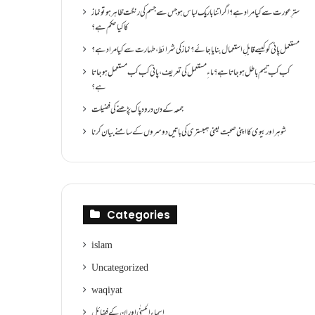
سترِ عورت سے کیا مراد ہے؟اگر اتنا باریک لباس ہو جس سے جسم کی رنگت ظاہر ہو تو نماز
کا کیا حکم ہے؟
مستعمل پانی کو کیسے قابلِ استعمال بنایا جائے؟ نماز کی شرائط ،طہارت سے کیا مراد ہے؟
کب کب تیمم باطل ہو جاتا ہے؟ ماءِ مستعمل کی تعریف ،پانی کب کب مستعمل ہو جاتا
ہے؟
جمعہ کے دن درود پاک پڑھنے کی فضیلت
شوہر اور بیوی کا اپنی صحبت یعنی ہمبستری کی باتیں دوسروں کے سامنے بیان کرنا
Categories
islam
Uncategorized
waqiyat
اسماءالحسنٰی اور ان کے فضائل