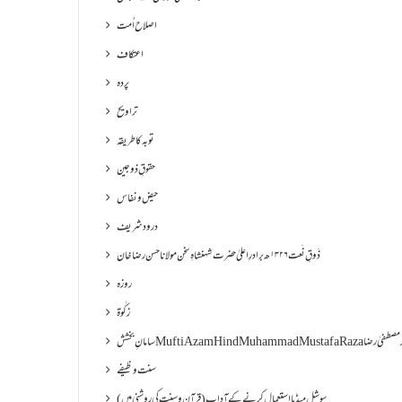
اصلاح اُمت
اعتکاف
پردہ
تراویح
توبہ کا طریقہ
حقوقِ ذوجین
حیض و نفاس
درود شریف
ذَوقِ نَعت ۱۳۲۶ھ برادرِ اعلیٰ حضرت شہنشاہِ سخن مولانا حسن رضا خان
روزہ
زکٰوۃ
Muf مفتی اعظم ھند محمد مصطفیٰ رضا
سنت وظیفے
سوشل میڈیا استعمال کرنے کے آداب (قرآن و سنت کی روشنی میں)