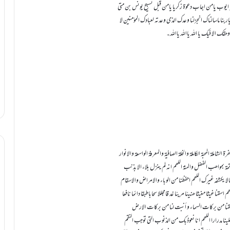
 ایوب یامن اجاب دعوۃ زکریا یامن قبل تسبیح یونس بن متی
ا ماسالناک انجزلنا وعدک الذی وعدتہ لعبادک المؤمنین لا
 الا فیک یا اللہ یااللہ یااللہ۔
ۃ الشاملۃ المحبۃ الکاملۃ والخلۃ الصافیۃ والمعرفۃ الواسعۃ والانوار
نقمۃ بمواھب الفضل والمنۃ اللھم انہ لم ینزل بلاء الا بذنب
الا یکشفہ غیرک اللھم احفظنا من الوباء والامراض والاسقام
ا غیثا مغیثا ھنیئا مریئا غد قامجللا سحاباطبقا دائما نافعا
اسقنا من برکات السماء و أنبت لنا من برکات الارض
ا مدرارا اللھم انا نعوذبک من الذنوب التی توجب النقم