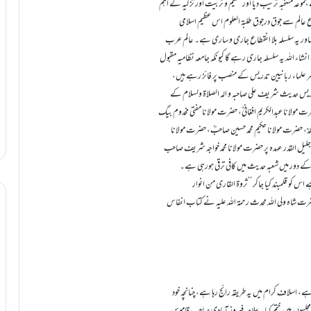
موعہ منتخبہ ترتیب دیا اور تعلیم و تربیت اور تزکیہ کے اہم
 عالم سے جوق درجوق طلبۃ العلوم اس عظیم اسلامی
ںاور یہ سلسلہ بلا انقطاع جاری و ساری ہے۔ عالم عرب
ء اللہ یہ سلسلہ جاری رہے گا کیونکہ جامعہ نظامیہ مقبول
ماہر علماء ربانیین تدریس کے منصب پر فائز رہے ہیں،
س حدیث شریف علی صاحبہ و الہ الصلاۃ ولسلام کے
ت مولانا عبدالکریم افغانیؒ، حضرت مولانا مفتی مخدوم بیگ
ؒ، حضرت مولانا حکیم محمد حسین صاحبؒ، حضرت مولانا
یل القدر عہدہ پر حضرت مولانا محمد خواجہ شریف صاحب
احب کے دور میں شعبہ حدیث میں کافی ترقی ہورہی ہے۔
کو قلمبند کیا جاکر ’’ثروۃ القاری من انوار
شاہ ولی اللہ محدث رحمۃ اللہ علیہ نے کتاب انفاس
سلاف کرام میں یہ طریقہ رائج رہا ہے، چنانچہ خود