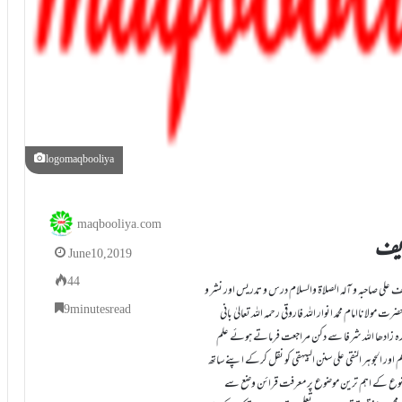
logomaqbooliya
maqbooliya.com
ریف
June 10, 2019
44
علی صاحبہ و آلہ الصلاۃ والسلام درس و تدریس اور نشر و
9 minutes read
اناامام محمد انوار اللہ فاروقی رحمہ اللہ تعالیٰ بانی
 منورہ زادھا اللہ شرفا سے دکن مراجعت فرماتے ہوئے علم
ور الجوہر النقی علی سنن البیہقی کو نقل کرکے اپنے ساتھ
 موضوع کے اہم ترین موضوع پر معرفت قرائن وضع سے