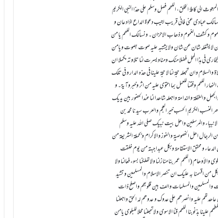
المبعوث الی کافۃ الخلق، اللھم فصل وسلم علی ھذا النبی الکریم
ذا سألک عبادی عنی فانی قریب اجیب دعوۃ الداع اذادعان و
یح الھموم و کشف الغموم و ذھاب الاحزان۔ ونسألک اللھم یا من
ون یامن لایشغلہ شان عن شان ولایشتبہ علیہ صوت بصوت ویامن
البخاری فی ہذا المحل فضلا منک ومناویسرت لنا تلاوتہ مکملا ان
السلام وان تجعلہ حجۃ لنا لا حجۃ علینا فی ھذہ الدار و فی تلک
ھار اللھم وفقنا للعمل بما احتوی علیہ من اثر وخبروآیۃ۔ و
الجھل والغفلۃ والندامۃ واجعلہ شاھدا لنا عندالحضور بین یدیک
ر النسب الکریم الحسب خیر العجم والعرب سیدنا محمد بن
انبیاء والمرسلین واھل بیت نبیک صلی اللہ علیہ وسلم
ہ من الرجال اھل الخصوصیۃ والفوز والاکرام وبحملۃ الشریعۃ من
بول الدعاء و محقق الاستقامۃ وبکل عبدا جبتہ من یوم خلقت
والأوھام (اللھم عمر بنا منازلنا ولاتھلکنا بسوء فعالنا ولا
بکل من اقسمنا بہ علیک ان تنصر الاسلام والمسلمین و تشید
لمؤمنات والمسلمین والمسلمات والف بین قلوبھم واصلح ذات
 عاھدتھم علیہ وانصرھم علی عدوک و عدوھم لہ الحق واجعلنا
م علینا بذنوبنا اللھم قنا الاسوی ولاتجعلنا محلا للبلوی یامن