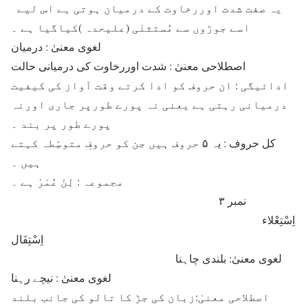
یہ صفت شدت اوررخاوت کے درمیان ہوتی ہے اس لیے
اسے جوڑوں سے مُستثنٰی (علیحدہ )کیاگیا ہے ۔
لغوی معنیٰ : درمیان
اصطلاحی معنیٰ : شدت اوررخاوت کی درمیانی حالت
ادائیگی : ان حروف کو ادا کرتے وقت آواز کی کیفیت
درمیانی رہتی ہے یعنی نہ پورے طورپر جاری اورنہ
پورے طور پر بند ۔
کل حروف : یہ ۵ حروف ہیں جن کو حروفِ متوسِّطہ کہتے
ہیں ۔
مجموعہ : لِنْ عُمَرْ ہے ۔
نمبر ۳
اِسْتِعْلاء
اِسْتِفَال
لغوی معنیٰ: بلندی چاہنا
لغوی معنیٰ : نیچے رہنا
اصطلاحی معنیٰ:زبان کی جڑ کا تالو کی جانب بلند