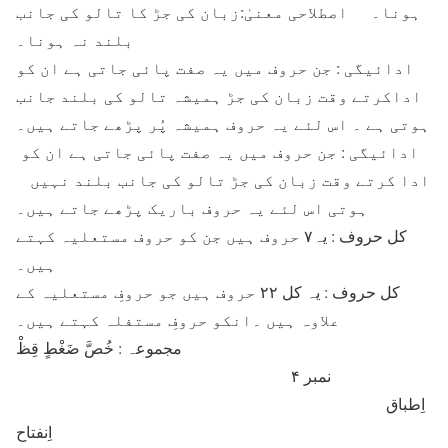
ہونا۔ اصطلاحی معنیٰ:زبان کی جڑ کا تالو کی جانب
بلند نہ ہونا۔
ادائیگی : جن حروف میں یہ صفت پائی جاتی ہے ان کو
اداکرتے وقت زبان کی جڑ ہمیشہ تالو کی بلند جانب
ہوتی ہے ۔ اس لئے یہ حروف ہمیشہ پُر پڑھے جاتے ہیں۔
ادائیگی : جن حروف میں یہ صفت پائی جاتی ہے ان كو
ادا کرتے وقت زبان کی جڑ تالو کی جانب بلند نہیں
ہوتی اس لئے یہ حروف باریک پڑھے جاتے ہیں۔
کل حروف : یہ۷ حروف ہیں جن کو حروف مستعلیہ کہتے
ہیں۔
کل حروف : یہ کل ۲۲ حروف ہیں جو حروفِ مستعلیہ کے
علاوہ ہیں ۔انکو حروفِ مستفلہ کہتے ہیں۔
مجموعہ : خُصَّ ضَغْطٍ قِظْ
نمبر ۴
اِطباق
اِنفتاح