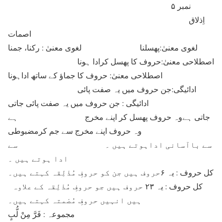
نمبر ۵
اِذلاق
اصمات
لغوی معنیٰ:پھسلنا
لغوی معنیٰ : رکنا، جمنا
اصطلاحی معنیٰ:حروف کا پھسل کرادا ہونا
اصطلاحی معنیٰ: حروف کا جماؤ کے ساتھ اداہونا
ادائیگی:جن حروف میں یہ صفت پائی
ادائیگی : جن حروف میں یہ صفت پائی جاتی
جاتی ہےوہ حروف پھسل کر اپنے مخرج ہے
وہ حروف اپنے مخرج سے جم کرمضبوطی
سے باآسانی اداہوتے ہیں ۔ سے
ادا ہوتے ہیں ۔
کل حروف : یہ ۶حروف ہیں جن کو حروفِ مُذْلِقہ کہتے ہیں۔
کل حروف : یہ ۲۳ حروف ہیں جو حروفِ مُذْلِقہ کے علاوہ
ہیں انہیں حروفِ مُصْمتہ کہتے ہیں۔
مجموعہ : فَرَّ مِنْ لُّبٍ