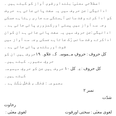
اصطلاحی معنٰی: بلنداورقوی آواز کو کہتے ہیں ۔
ادائیگی : جن حروف میں یہ صفت پائی جاتی ہے حروف
کو ادا کرتے وقت سانس آہستگی سے جاری رہتاہے جسکی
وجہ سے آواز میں پستی اورکمزوری پائی جاتی ہے ۔
ادائیگی :جن حروف میں یہ صفت پائی جاتی ہے ان کوان
اداکرتے وقت سانس رُک جاتاہے جسکی وجہ سے آواز میں
قوت اوربلندی پائی جاتی ہے ۔
کل حروف : حروفِ مہموسہ کے علاوہ ۱۹حروف ہیں ان کو
حروفِ مجہورہ کہتے ہیں۔
کل حروف : یہ کل ۱۰ حروف ہیں جن کو حروفِ مہموسہ
کہتے ہیں۔
مجموعہ : فَحَثَّہ، شَخْصٌ سَکَتْ ہے ۔
نمبر ۲
شدّت
رخاوت
لغوی معنٰی : سختی اورقوت لغوی معنٰی :