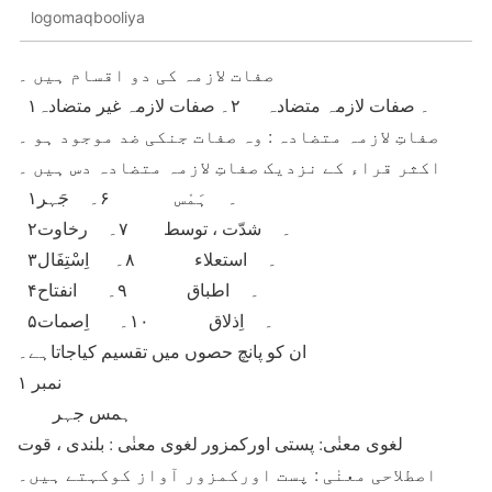
logomaqbooliya
صفات لازمہ کی دو اقسام ہیں ۔
۱۔ صفات لازمہ متضادہ ۲۔ صفات لازمہ غیر متضادہ
صفاتِ لازمہ متضادہ : وہ صفات جنکی ضد موجود ہو ۔
اکثر قراء کے نزدیک صفاتِ لازمہ متضادہ دس ہیں ۔
۱۔ ہَمْس ۶۔ جَہر
۲۔ شدّت ، توسط ۷۔ رخاوت
۳۔ استعلاء ۸۔ اِسْتِفَال
۴۔ اطباق ۹۔ انفتاح
۵۔ اِذلاق ۱۰۔ اِصمات
ان کو پانچ حصوں میں تقسیم کیاجاتاہے۔
نمبر ۱
ہمس
جہر
لغوی معنٰی: پستی اورکمزور
لغوی معنٰی : بلندی ، قوت
اصطلاحی معنٰی : پست اورکمزور آواز کوکہتے ہیں۔