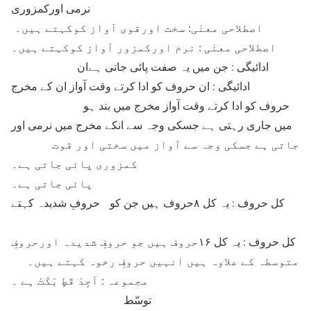
نرمی اورکمزوری
اصطلاحی معنٰی: سخت اورقوی آواز کوکہتے ہیں۔
اصطلاحی معنٰی : نرم اورکمزور آواز کوکہتے ہیں۔
ادائیگی : جن میں یہ صفت پائی جاتی ہےان
ادائیگی : ان حروف كو ادا كرتے وقت آواز ان كے مخرج
حروف كو ادا كرتے وقت آواز مخرج میں بند ہو
میں جاری رہتی ہے جسكی وجہ سے انكے مخرج میں نرمی اور
جاتی ہے جسكی وجہ سے آواز میں سختی اور قوت
كمزوری پائی جاتی ہے۔
پائی جاتی ہے۔
کل حروف : یہ کل ۸حروف ہیں جن کو حروفِ شدیدہ کہتے
کل حروف : یہ کل ۱۶حروف ہیں جو حروفِ شدیدہ اورحروفِ
متوسطہ کے علاوہ ہیں انہیں حروفِ رخوہ کہتے ہیں۔
مجموعہ : اَجِدْ قَطٍ بَکَتْ ہے ۔
توسّط