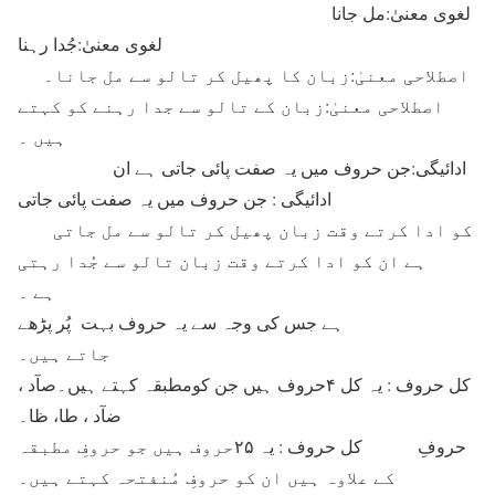
لغوی معنیٰ:مل جانا
لغوی معنیٰ:جُدا رہنا
اصطلاحی معنیٰ:زبان کا پھیل کر تالو سے مل جانا۔
اصطلاحی معنیٰ:زبان کے تالو سے جدا رہنے کو کہتے
ہیں ۔
ادائیگی:جن حروف میں یہ صفت پائی جاتی ہے ان
ادائیگی : جن حروف میں یہ صفت پائی جاتی
کو ادا کرتے وقت زبان پھیل کر تالو سے مل جاتی
ہے ان کو ادا کرتے وقت زبان تالو سے جُدا رہتی
ہے ۔
ہے جس کی وجہ سے یہ حروف بہت پُر پڑھے
جاتے ہیں۔
کل حروف : یہ کل ۴حروف ہیں جن کومطبقہ کہتے ہیں۔صآد ،
ضآد ، طا، ظا۔
حروفِ کل حروف : یہ ۲۵حروف ہیں جو حروفِ مطبقہ
کے علاوہ ہیں ان کو حروفِ مُنفتحہ کہتے ہیں۔