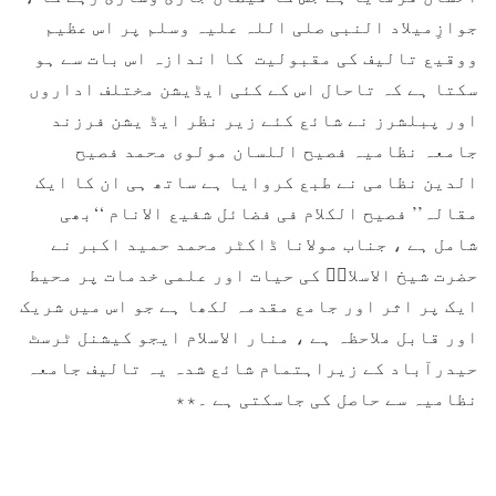
جوازِمیلاد النبی صلی اللہ علیہ وسلم پر اس عظیم
ووقیع تالیف کی مقبولیت کا اندازہ اس بات سے ہو
سکتا ہے کہ تاحال اس کے کئی ایڈیشن مختلف اداروں
اور پبلشرز نے شائع کئے زیر نظر ایڈ یشن فرزند
جامعہ نظامیہ فصیح اللسان مولوی محمد فصیح
الدین نظامی نے طبع کروایا ہے ساتھ ہی ان کا ایک
مقالہ’’ فصیح الکلام فی فضائل شفیع الانام ‘‘بھی
شامل ہے ، جناب مولانا ڈاکٹر محمد حمید اکبر نے
حضرت شیخ الاسلامؒ کی حیات اور علمی خدمات پر محیط
ایک پر اثر اور جامع مقدمہ لکھا ہے جو اس میں شریک
اور قابل ملاحظہ ہے ، منار الاسلام ایجو کیشنل ٹرسٹ
حیدرآباد کے زیراہتمام شائع شدہ یہ تالیف جامعہ
نظامیہ سے حاصل کی جاسکتی ہے ۔٭٭