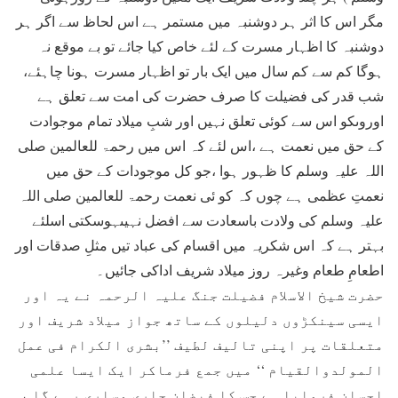
مگر اس کا اثر ہر دوشنبہ میں مستمر ہے اس لحاظ سے اگر ہر
دوشنبہ کا اظہار مسرت کے لئے خاص کیا جائے تو بے موقع نہ
ہوگا کم سے کم سال میں ایک بار تو اظہار مسرت ہونا چاہئے،
شب قدر کی فضیلت کا صرف حضرت کی امت سے تعلق ہے
اوروںکو اس سے کوئی تعلق نہیں اور شبِ میلاد تمام موجوادت
کے حق میں نعمت ہے ،اس لئے کہ اس میں رحمۃ للعالمین صلی
اللہ علیہ وسلم کا ظہور ہوا ،جو کل موجودات کے حق میں
نعمتِ عظمی ہے چوں کہ کو ئی نعمت رحمۃ للعالمین صلی اللہ
علیہ وسلم کی ولادت باسعادت سے افضل نہیںہوسکتی اسلئے
بہتر ہے کہ اس شکریہ میں اقسام کی عباد تیں مثلِ صدقات اور
اطعامِ طعام وغیرہ روز میلاد شریف اداکی جائیں۔
حضرت شیخ الاسلام فضیلت جنگ علیہ الرحمہ نے یہ اور
ایسی سینکڑوں دلیلوں کے ساتھ جواز میلاد شریف اور
متعلقات پر اپنی تالیف لطیف ’’بشری الکرام فی عمل
المولدوالقیام ‘‘ میں جمع فرماکر ایک ایسا علمی
احسان فرمایا ہے جس کا فیضان جاری وساری رہے گا ،