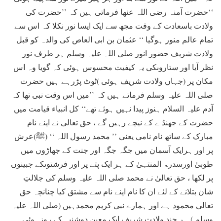
‘‘حضرت آمنہ رضی اللہ عنھا فرماتی ہیں کہ ’’حضرت کی
ولادت باسعادت کے وقت مجھ سے ایک ایسا نور نکلا کہ اس سے
تمام عالم منور ہوگیا ‘‘ عثمان بن ابی العاص کی والدہ کو قبل
ولادت شریف حضور انور صلی اللہ علیہ وسلم ہر طرف نور
نظر آیا اور ستاروںکی یہ کیفیت محسوس ہوئی کہ گویا وہ اس
مکان پر (جہاں ولادت شریف ہوئی )ٹوٹ پڑرہے ہیں حضرت
صلی اللہ علیہ وسلم فرماتے ہیں کہ ’’میں اس وقت نبی تھا کہ
آدم علیہ السلام ہنوز پیدا نہیں ہوئے تھے‘‘ کل انبیاء قیامت میں
حضرت کے جھنڈ ے کے نیچے رہیں گے ، حق تعالی نے اپنے نام
مبارک کے ساتھ نام نامی یعنی ’’ محمد رسول اللہ ‘‘ (ﷺ)عرش
پر اور ہرایک آسمان میں جگہ جگہ اور جنت کے جھاڑوں میں
طوبیٰ اورسدرۃ المنتہیٰ کے ہر ایک پتے پر اور فرشتوںکے جبینوں
پر لکھا ، حق تعالیٰ نے محمد صلی اللہ علیہ وسلم کی جلالتِ
شان بتلانے کے لئے ان کا نام اپنے نام سے مشتق کیا چنانچہ حق
تعالی محمود ہے اور ہمارے نبی کریم محمدہیں (صلی اللہ علیہ
وسلم ) ہر چند ولادت شریف ایک معین دوشنبہ کے روزہوئی