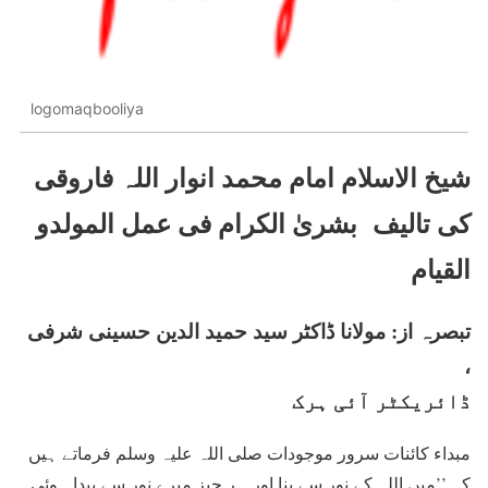
logomaqbooliya
شیخ الاسلام امام محمد انوار اللہ فاروقی
کی تالیف بشریٰ الکرام فی عمل المولدو
القیام
تبصرہ از: مولانا ڈاکٹر سید حمید الدین حسینی شرفی
،
ڈائریکٹر آئی ہرک
مبداء کائنات سرور موجودات صلی اللہ علیہ وسلم فرماتے ہیں
کہ ’’میں اللہ کے نور سے بنا اور ہر چیز میرے نور سے پیدا ہوئی