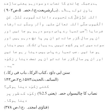
ہے،جبکہ چاندی کا نصاب دو سودرہم یعنی ساڑھے
باون تولے ہے۱؎ ۔(بہارشریعت،ج۱،حصہ ۵،ص۹۰۲ )
اللہ عَزَّوَجَلَّ کے مَحبوب، دانائے غُیوب، مُنَزَّہ عَنِ
الْعُیوب صلَّی اللہ تعالیٰ علیہ واٰلہٖ وسلّم نے ارشاد
فرمایا :”جب تمہا رے پاس دوسو درہم ہو جا ئیں اور
ان پر سال گزر جائے تو ان پر پا نچ درہم ہیں اور
سونے میں تم پر کچھ نہیں ہے یہاں تک کہ بیس دینار
ہو جا ئیں ۔جب تمہا رے پاس بیس دینا ر ہو جا ئیں
اور ان پر سال گزر جا ئے تو ان پر نصف دینا ر زکوٰۃ
ہے ۔”
(سنن ابی داؤد ،کتاب الزکاۃ،باب فی زکاۃ
السائمۃ،الحدیث۱۵۷۳،ج۲،ص۱۴۳)
کتنی زکوٰۃ دینا ہوگی؟
نصاب کا چالیسواں حصہ (یعنی 2.5%) زکوٰۃ کے طور پر
دینا ہوگا۔
(فتاوٰی امجدیہ ،ج۱،ص ۳۷۸)