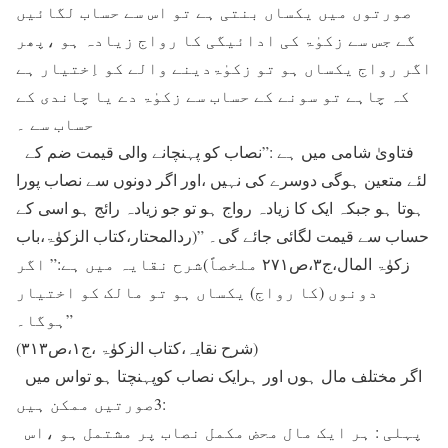
صورتوں میں یکساں بنتی ہے تو اس سے حساب لگائیں
گے جس سے زکوٰۃ کی ادائیگی کا رواج زیادہ ہو ،پھر
اگر رواج یکساں ہو تو زکوٰۃدینے والے کو اِختیار ہے
کہ چاہے تو سونے کے حساب سے زکوٰۃ دے یا چاندی کے
حساب سے ۔
فتاویٰ شامی میں ہے :”نصاب کو پہنچانے والی قیمت ضم کے
لئے متعین ہوگی دوسرے کی نہیں ،اور اگر دونوں سے نصاب پورا
ہوتا ہو جبکہ ایک کا زیادہ رواج ہو تو جو زیادہ رائج ہو اسی کے
حساب سے قیمت لگائی جائے گی۔ ”(ردالمحتار،کتاب الزکوٰۃ،باب
زکوٰۃ المال،ج۳،ص۲۷۱ ملخصاً)شرح نقایہ میں ہے:” اگر
دونوں (کا رواج) یکساں ہو تو مالک کو اختیار
ہوگا۔”
(شرح نقایہ،کتاب الزکوٰۃ ،ج۱،ص۳۱۳)
اگر مختلف مال ہوں اور ہرایک نصاب کوپہنچتا ہو تواس میں
3صورتیں ممکن ہیں:
پہلی : ہر ایک مال محض مکمل نصاب پر مشتمل ہو ،اس