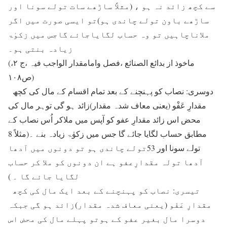
سے کچھ زائد نہ ہو ، (مثلاً ساڑھے سات تولے سونا اور
ساڑھے باون تولے چاندی ہو)تو ایسی صورت میں اگر
ملاناچاہیں تو وہ حساب لگایاجائے گاجس میں زکوٰۃ
زیادہ بنتی ہو۔
(ماخوذ از بدائع الصنائع ،فصل وامامقدار الواجب فیہ ،ج ۲،
ص۱۰۸)
دوسری: نصاب کو پہنچنے کے بعد تمام اقسام کے مال کی کچھ
مقدارِ عَفْو (یعنی معاف شدہ مقدار)زائد ہو گی توہر مال کی
محض اس زائد مقدارِ عفو کو آپس میں ملاکر اُس نصاب کے
مطابق حساب لگایا جائے گا جس میں زکوٰۃ زیادہ بنے ۔(مثلاً 8
تولے سونا اور 53تولے چاندی ہو تو دونوں میں آدھا
آدھا تولہ مقدارِعفو ہے ان دونوں کو ملا کر حساب
لگایا جائے گا ۔ )
تیسری: نصاب کو پہنچنے کے بعد ایک مال کی کچھ
مقدارِ عَفْو (یعنی معاف شدہ مقدار)زائد ہو گی جبکہ
دوسرا مال بغیر عفو کے ہوتو پہلے مال کی محض اس