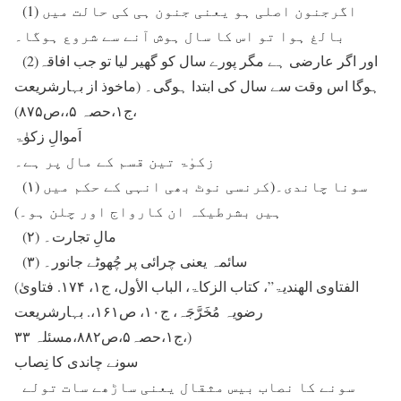
(1) اگرجنون اصلی ہو یعنی جنون ہی کی حالت میں
بالغ ہوا تو اس کا سال ہوش آنے سے شروع ہوگا۔
(2)اور اگر عارضی ہے مگر پورے سال کو گھیر لیا تو جب افاقہ
ہوگا اس وقت سے سال کی ابتدا ہوگی۔ (ماخوذ از بہارشریعت
،ج۱،حصہ ۵،،ص۸۷۵)
اَموالِ زکوٰۃ
زکوٰۃ تین قسم کے مال پر ہے۔
(۱) سونا چاندی۔(کرنسی نوٹ بھی انہی کے حکم میں
ہیں بشرطیکہ ان کارواج اور چلن ہو۔)
(۲) مالِ تجارت۔
(۳) سائمہ یعنی چرائی پر چُھوٹے جانور۔
(الفتاوی الھندیۃ”، کتاب الزکاۃ، الباب الأول، ج۱، ۱۷۴. فتاویٰ
رضویہ مُخَرَّجَہ، ج۱۰، ص۱۶۱،. بہارشریعت
،ج۱،حصہ۵،ص۸۸۲،مسئلہ ۳۳)
سونے چاندی کا نِصاب
سونے کا نصاب بیس مثقال یعنی ساڑھے سات تولے