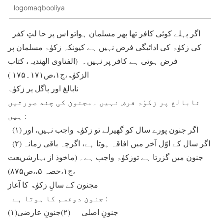
logomaqbooliya
اگر پہلے کوئی کافر تھا پھر مسلمان ہواتو اس پر حا لتِ کفر
کی زکوٰۃ کی ادائیگی فرض نہیں ہے کیونکہ زکوٰۃ مسلمان پر
فرض ہوتی ہے کافر پر نہیں۔ (الفتاوی الھندیہ، کتاب
الزکوٰۃ،ج۱،ص۱۷۱۔۱۷۵ )
نابالغ اور پاگل پر زکوٰۃ
نابالغ پر زکوٰۃ فرض نہیں ۔مجنون کی چند صورتیں
ہیں :
(۱) اگر جنون پورے سال کو گھیرلے تو زکوٰۃ واجب نہیں، اور
(۲) اگر سال کے اوّل آخر میں افاقہ ہوتا ہے، اگرچہ باقی زمانہ
جنون میں گزرتا ہے توزکوٰۃ واجب ہے۔ (ماخوذ از بہارشریعت
،ج۱،حصہ ۵،،ص۸۷۵)
مجنون کے سالِ زکوٰۃ کا آغاز
جنون دوقسم کا ہوتا ہے :
(۱)جنونِ اصلی (۲)جنونِ عارضی