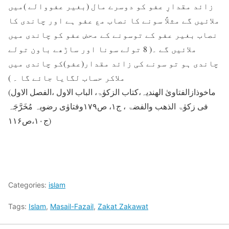
زائد مقدارِ عفو کو دوسرے مال (بغیر عفووالے )میں
ملائیں گے مثلاً سونے کا نصاب مع عفو ہے اور چاندی کا
نصاب بغیر عفو کے توسونے کے محض عفو کو چاندی میں
ملائیں گے ۔( 8 تولے سونا اور ساڑھے باون تولے
چاندی ہو تو سونے کی زائد مقدار(عفو)کو چاندی میں
ملاکر حساب لگایا جائے گا ۔ )
(ماخوذازالفتاویٰ الھندیہ،کتاب الزکوٰۃ، الباب الاول ،الفصل الاول
فی زکوٰۃ الذھب والفضۃ ، ج۱، ص۱۷۹وفتاوٰی رضویہ مُخَرَّجَہ
ج۱۰،ص۱۱۶)
Categories:
islam
Tags:
Islam
,
Masail-Fazail
,
Zakat Zakawat