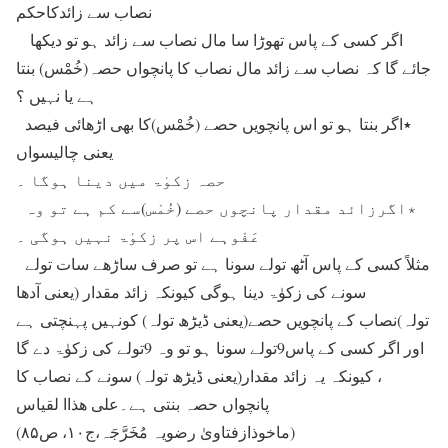
نصاب سے زائدکاحکم
اگر کسی کے پاس تھوڑا سا مال نصاب سے زائد ہو تو دیکھا
جائے گا کہ نصاب سے زائد مال نصاب کا پانچواں حصہ(خُمْس) بنتا
ہے یا نہیں ؟
٭اگر بنتا ہو تو اس پانچویں حصے (خُمْس)کا بھی اڑھائی فیصد
یعنی چالیسواں
حصہ زکوٰۃ میں دینا ہوگا ۔
٭اگرزائد مقدار پانچوں حصے (خُمْس)سے کم ہے تو وہ
عَفْوہے اس پر زکوٰۃ نہیں ہوگی ۔
مثلاً کسی کے پاس آٹھ تولے سونا ہے تو صرف ساڑھے سات تولے
سونے کی زکوٰۃ دینا ہوگی کیونکہ زائد مقدار (یعنی آدھا
تولہ)نصاب کے پانچویں حصے(یعنی ڈیڑھ تولہ) کونہیں پہنچتی ہے
اور اگر کسی کے پاس9تولے سونا ہو تو وہ 9تولے کی زکوٰۃ دے گا
، کیونکہ یہ زائد مقدار(یعنی ڈیڑھ تولہ) سونے کے نصاب کا
پانچواں حصہ بنتی ہے۔علی ھذاا لقیاس
(ماخوذازفتاویٰ رضویہ مُخَرَّجَہ،ج۱۰، ص۸۵)