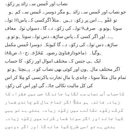
نصاب اور خُمس سے زائد پر زکوٰۃ
جو نصاب اور خُمس سے زائد ہو مگر دوسرے خُمس سے کم ہو
تو عَفْو ہے اس پر زکوٰۃ نہیں ۔مثلاً اگرکسی کے پاس10 تولے
سونا ہوتو وہ صرف9 تولے کی زکوٰۃ دے گا ، دسواں تولہ معاف
ہے۔اور اگر کسی کے پاس ساڑھے دس تولے سونا ہو تو وہ
ساڑھے دس تولے کی زکوٰۃ دے گا کیونکہ دوسرا خُمس مکمل
ہوگیا۔ (ماخوذازفتاویٰ رضویہ مُخَرَّجَہ،ج۱۰، ص۸۵)
ایک ہی جنس کے مختلف اموال اور زکوٰۃ کا حساب
اگر مختلف مال ہوں اور کوئی بھی نصاب کو نہ پہنچتا ہو تو
تمام مال مثلاً سونا ، چاندی یا مالِ تجارت یاکرنسی کو مِلا کر اس
کی کل مالیت نکالی جائے گی اور اس کی زکوٰۃ
کاحساب اُس نصاب سے لگایا جائے گا جس میں فقراء کا
زیادہ فائدہ ہو مثلاً اگر تمام مال کو چاندی شمار
کرکے زکوٰۃ نکالنے میں زکوٰۃ زیادہ بنتی ہے تو یہی
کیا جائے اور اگر سونا شمار کرنے میں زکوٰۃ زیادہ
بنتی ہے تو اسی طرح کیا جائے گا اور اگر دونوں