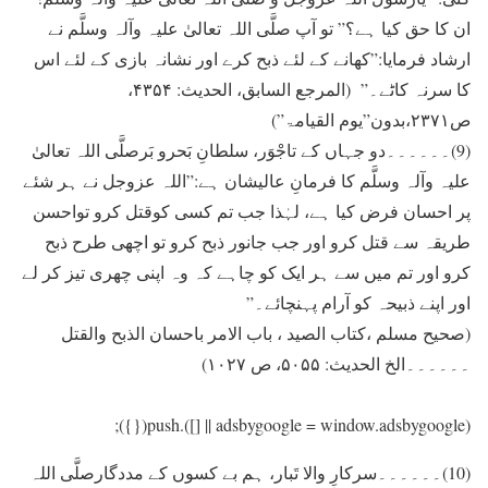
ان کا حق کيا ہے؟” تو آپ صلَّی اللہ تعالیٰ علیہ وآلہ وسلَّم نے
ارشاد فرمایا:”کھانے کے لئے ذبح کرے اور نشانہ بازی کے لئے اس
کا سرنہ کاٹے۔” (المرجع السابق، الحدیث: ۴۳۵۴،
ص۲۳۷۱،بدون”یوم القیامۃ”)
(9)۔۔۔۔۔۔دو جہاں کے تاجْوَر، سلطانِ بَحرو بَرصلَّی اللہ تعالیٰ
علیہ وآلہ وسلَّم کا فرمانِ عالیشان ہے:”اللہ عزوجل نے ہر شئے
پر احسان فرض کيا ہے، لہٰذا جب تم کسی کوقتل کرو تواحسن
طریقہ سے قتل کرو اور جب جانور ذبح کرو تو اچھی طرح ذبح
کرو اور تم ميں سے ہر ايک کو چاہے کہ وہ اپنی چھری تيز کر لے
اور اپنے ذبيحہ کو آرام پہنچائے۔”
(صحیح مسلم ،کتاب الصید ، باب الامر باحسان الذبح والقتل
۔۔۔۔۔۔الخ الحدیث: ۵۰۵۵، ص ۱۰۲۷)
(adsbygoogle = window.adsbygoogle || []).push({});
(10)۔۔۔۔۔۔سرکارِ والا تَبار، ہم بے کسوں کے مددگارصلَّی اللہ