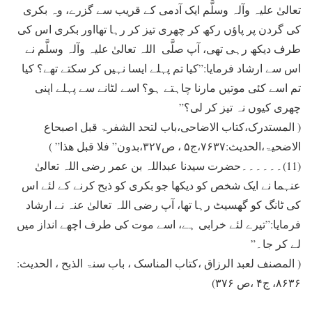
تعالیٰ علیہ وآلہ وسلَّم ايک آدمی کے قريب سے گزرے، وہ بکری
کی گردن پر پاؤں رکھ کر چھری تيز کر رہا تھااور بکری اس کی
طرف ديکھ رہی تھی، آپ صلَّی اللہ تعالیٰ علیہ وآلہ وسلَّم نے
اس سے ارشاد فرمايا:”کيا تم پہلے ايسا نہيں کر سکتے تھے؟ کيا
تم اسے کئی موتيں مارنا چاہتے ہو؟ اسے لٹانے سے پہلے اپنی
چھری کيوں نہ تیز کر لی؟”
( المستدرک،کتاب الاضاحی،باب لتحد الشفرۃ قبل اصبحاع
الاضحیۃ،الحدیث:۷۶۳۷،ج۵ ، ص۳۲۷،بدون” فلا قبل ھذا” )
(11)۔۔۔۔۔۔حضرت سيدنا عبداللہ بن عمر رضی اللہ تعالیٰ
عنہما نے ايک شخص کو ديکھا جو بکری کو ذبح کرنے کے لئے اس
کی ٹانگ کو گھسيٹ رہا تھا، آپ رضی اللہ تعالیٰ عنہ نے ارشاد
فرمايا:”تيرے لئے خرابی ہے، اسے موت کی طرف اچھے انداز ميں
لے کر جا۔”
( المصنف لعبد الرزاق ،کتاب المناسک ، باب سنۃ الذبح ، الحدیث:
۸۶۳۶، ج۴ ،ص ۳۷۶)