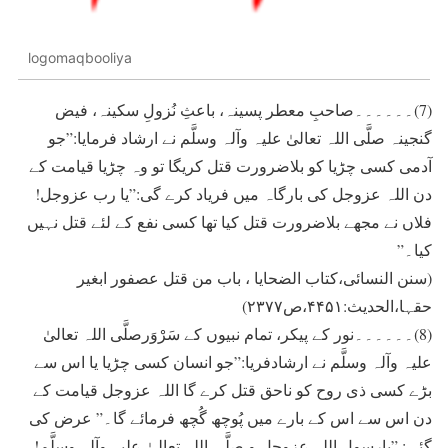
logomaqbooliya
(7)۔۔۔۔۔۔صاحبِ معطر پسینہ، باعثِ نُزولِ سکینہ، فیض
گنجینہ صلَّی اللہ تعالیٰ علیہ وآلہ وسلَّم نے ارشاد فرمایا:”جو
آدمی کسی چڑيا کو بلاضرورت قتل کریگا تو وہ چڑیا قيامت کے
دن اللہ عزوجل کی بارگاہ ميں فرياد کرے گی:”يا رب عزوجل!
فلاں نے مجھے بلاضرورت قتل کيا تھا کسی نفع کے لئے قتل نہيں
کيا۔”
(سنن النسائی،کتاب الضحایا ، باب من قتل عصفور ابغیر
حقہا،الحدیث:۴۴۵۱،ص۲۳۷۷)
(8)۔۔۔۔۔۔نور کے پیکر، تمام نبیوں کے سَرْوَرصلَّی اللہ تعالیٰ
علیہ وآلہ وسلَّم نے ارشادفریا:”جو انسان کسی چڑيا يا اس سے
بڑے کسی ذی روح کو ناحق قتل کرے گا اللہ عزوجل قيامت کے
دن اس سے اس کے بارے ميں پُوچھ گُچھ فرمائے گا۔” عرض کی
گئی: ”يارسول اللہ عزوجل و صلَّی اللہ تعالیٰ علیہ وآلہ وسلَّم!