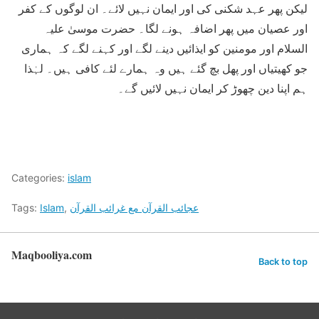
لیکن پھر عہد شکنی کی اور ایمان نہیں لائے۔ ان لوگوں کے کفر
اور عصیان میں پھر اضافہ ہونے لگا۔ حضرت موسیٰ علیہ
السلام اور مومنین کو ایذائیں دینے لگے اور کہنے لگے کہ ہماری
جو کھیتیاں اور پھل بچ گئے ہیں وہ ہمارے لئے کافی ہیں۔ لہٰذا
ہم اپنا دین چھوڑ کر ایمان نہیں لائیں گے۔
Categories:
islam
عجائب القرآن مع غرائب القرآن
,
Islam
Tags:
Maqbooliya.com
Back to top