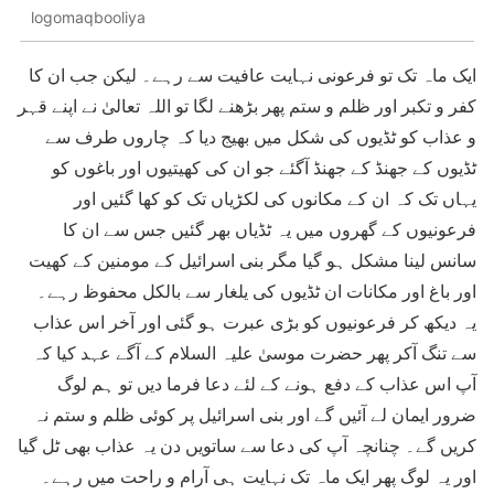
logomaqbooliya
ایک ماہ تک تو فرعونی نہایت عافیت سے رہے۔ لیکن جب ان کا
کفر و تکبر اور ظلم و ستم پھر بڑھنے لگا تو اللہ تعالیٰ نے اپنے قہر
و عذاب کو ٹڈیوں کی شکل میں بھیج دیا کہ چاروں طرف سے
ٹڈیوں کے جھنڈ کے جھنڈ آگئے جو ان کی کھیتیوں اور باغوں کو
یہاں تک کہ ان کے مکانوں کی لکڑیاں تک کو کھا گئیں اور
فرعونیوں کے گھروں میں یہ ٹڈیاں بھر گئیں جس سے ان کا
سانس لینا مشکل ہو گیا مگر بنی اسرائیل کے مومنین کے کھیت
اور باغ اور مکانات ان ٹڈیوں کی یلغار سے بالکل محفوظ رہے۔
یہ دیکھ کر فرعونیوں کو بڑی عبرت ہو گئی اور آخر اس عذاب
سے تنگ آکر پھر حضرت موسیٰ علیہ السلام کے آگے عہد کیا کہ
آپ اس عذاب کے دفع ہونے کے لئے دعا فرما دیں تو ہم لوگ
ضرور ایمان لے آئیں گے اور بنی اسرائیل پر کوئی ظلم و ستم نہ
کریں گے۔ چنانچہ آپ کی دعا سے ساتویں دن یہ عذاب بھی ٹل گیا
اور یہ لوگ پھر ایک ماہ تک نہایت ہی آرام و راحت میں رہے۔