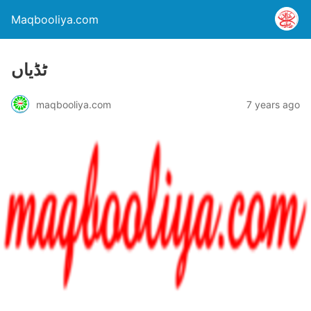
Maqbooliya.com
ٹڈیاں
maqbooliya.com
7 years ago