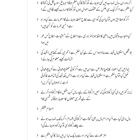
اگر دورانِ سال نصاب میں کمی ہو جائے تو زکٰوۃ کا کیا حکم ہو گا؟ نا بالغ ، اور پاگل کی زکٰوۃ کا
کیا حکم ہے؟ اگر ایک ہی جنس کے مختلف اموال ہوں تو زکٰوۃ کا حساب کیسے لگائیں گے؟
اگر گواہ فاسق ہوں تو کیا ان کی گواہی سے نکاح منعقد ہو جائے گا؟ محرمات سے کیا مراد
ہے؟ نسبی محرمات کونسی ہیں؟
کیا ایجاب و قبول میں ماضی کا لفظ ہونا ضروری ہے؟ نکاح کے مستحبات، نکاح کس عمر
میں ہو؟
جو شخص استقبال قبلہ سے عاجز ہو اس کے لیے کیا حکم ہے؟ تحرّی کسے کہتے ہیں؟ قبلہ کی
شناخت کیسے معلوم کی جائے؟
نماز میں جن اعضاء کا چھپانا فرض ہے ان میں سے اگر کوئی عضو چوتھائی سے کم یا چوتھائی
کھل گیا تو کیا حکم ہے؟استقبالِ قبلہ سے کیا مراد ہے؟جس جگہ قبلہ کی شناخت کا کوئی
ذریعہ نہ ہو وہاں کیا کریں؟
زمانۂ کفر میں دی گئی زکٰوۃ ہو گی کہ نہیں؟زکٰوۃ کے لیے سال کب مکمل ہو گا؟زکٰوۃ ادا کرنے
کے لیے قمری مہینوں کا اعتبار ہو گا کہ شمسی کا؟
السلام علیکم
مالِ نامی کیا ہے؟ کیا حرام مال پر بھی زکوۃ ہے؟ زکٰوۃ کی اقسام ،اگر مالک نصاب ہونے
سے پہلے زکٰوۃ دی تو کیا زکوه ہو جائےگی؟
ستر عورت سے کیا مراد ہے باریک لباس میں نماز کا کیا حکم ہے