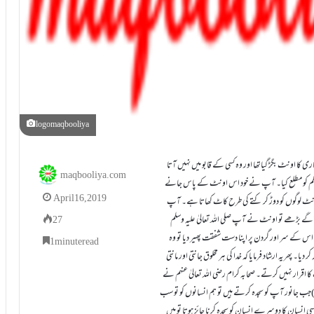
logomaqbooliya
احادیث کی اکثر کتابوں میں چند الفاظ کے تغیر کے ساتھ یہ روایت مذکور ہے کہ ایک انصاری کا اونٹ بگڑ گیاتھا اور وہ کسی کے قابو میں نہیں آتا
maqbooliya.com
یہ وسلم کو مطلع کیا۔ آپ نے خود اس اونٹ کے پاس جانے
April 16, 2019
ہ اونٹ لوگوں کو دوڑ کر کتے کی طرح کاٹ کھاتا ہے۔ آپ
پ آگے بڑھے تو اونٹ نے آپ صلی اللہ تعالیٰ علیہ وسلم
27
 اس کے سر اور گردن پر اپنا دست شفقت پھیر دیا تو وہ
1 minute read
ا۔ پھریہ ارشاد فرمایا کہ خدا کی ہر مخلوق جانتی اور مانتی
 اقرار نہیں کرتے۔ صحابہ کرام رضی اللہ تعالیٰ عنہم نے
)جب جانور آپ کو سجدہ کرتے ہیں تو ہم انسانوں کو تو سب
کسی انسان کا دوسرے انسان کو سجدہ کرنا جائز ہوتا تو میں