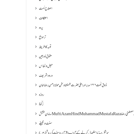
اصلاح اُمت
اعتکاف
پردہ
تراویح
توبہ کا طریقہ
حقوقِ ذوجین
حیض و نفاس
درود شریف
ذَوقِ نَعت ۱۳۲۶ھ برادرِ اعلیٰ حضرت شہنشاہِ سخن مولانا حسن رضا خان
روزہ
زکٰوۃ
Muf مفتی اعظم ھند محمد مصطفیٰ رضا
سنت وظیفے
سوشل میڈیا استعمال کرنے کے آداب (قرآن و سنت کی روشنی میں)