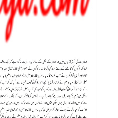
تھا بلکہ لوگوں کو کاٹنے کے لئے حملہ کیا کرتا تھا۔ لوگوں نے حضور صلی اﷲ تعالیٰ عل
کا ارادہ فرمایا تو لوگوں نے آپ کو روکا کہ یا رسول اﷲ! (صلی اﷲ تعالیٰ علیہ وسلم) ی
صلی اللہ تعالیٰ علیہ وسلم نے ارشاد فرمایا” مجھے اس کا کوئی خوف نہیں ہے” یہ کہہ کر آ
کے سامنے آکر اپنی گردن ڈال دی اور آپ کو سجدہ کیا آپ صلی اللہ تعالیٰ علیہ وسلم نے
بالکل ہی نرم پڑ گیا اور فرمانبردار ہو گیا اور آپ نے اس کو پکڑ کر اس کے مالک کے حوالہ کر دی
ہے کہ میں اﷲ کا رسول ہوں لیکن جنوں اور انسانوں میں سے جو کفار ہیں وہ میری نبوت کا
اونٹ کو سجدہ کرتے ہوئے دیکھ کر عرض کیا کہ یا رسول اﷲ! (صلی اﷲ تعالیٰ علیہ وسلم
سے پہلے آپ کو سجدہ کرنا چاہیے یہ سن کر آپ صلی اللہ تعالیٰ علیہ وسلم نے فرمایا کہ اگر 