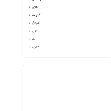
مضامین
مقبولیات
نعتیہ ادبی
نکاح
نماز
والدین