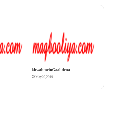
khwab mein Gaali dena
May 29, 2019