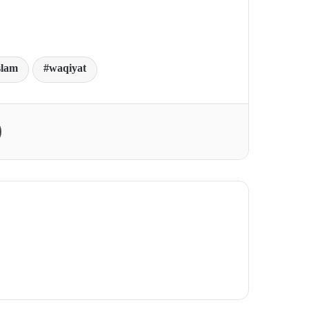
slam
waqiyat
Print