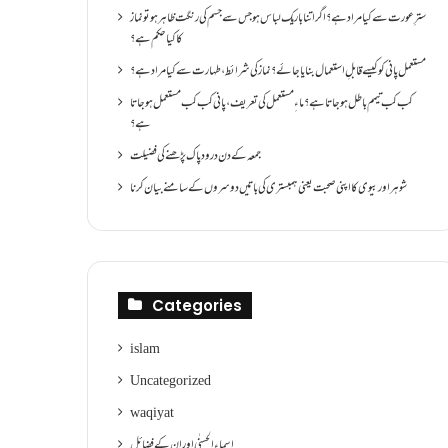
سترِ عورت سے کیا مراد ہے؟اگر اتنا باریک لباس ہو جس سے جسم کی رنگت ظاہر ہو تو نماز
کا کیا حکم ہے؟
مستعمل پانی کو کیسے قابلِ استعمال بنایا جائے؟ نماز کی شرائط ،طہارت سے کیا مراد ہے؟
کب کب تیمم باطل ہو جاتا ہے؟ ماءِ مستعمل کی تعریف ،پانی کب کب مستعمل ہو جاتا
ہے؟
جمعہ کے دن درود پاک پڑھنے کی فضیلت
شوہر اور بیوی کا اپنی صحبت یعنی ہمبستری کی باتیں دوسروں کے سامنے بیان کرنا
Categories
islam
Uncategorized
waqiyat
اسماءالحسنٰی اور ان کے فضائل