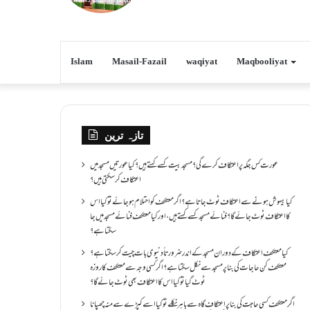
Islam
Masail-Fazail
waqiyat
Maqbooliyat
تازہ ترین
عورت کس جگہ پر اعتکاف کرے گی؟مسجد بیت کسے کہتے ہیں؟کیا عورتیں مسجد میں
اعتکاف کر سکتی ہیں؟
کیا بیہوش ہونے سے اعتکاف ٹوٹ جاتا ہے؟ اگر معتکف کو احتلام ہو جائے تو کیا اس
کا اعتکاف ٹوٹ جائے گا؟فنائے مسجد کسے کہتے ہیں ، اور کیا معتکف فنائے مسجد میں جا
سکتا ہے؟
کیا معتکف اعتکاف کے دوران مسجد کے اندر ضرورتاً دنیوی بات چیت کر سکتا ہے؟
معتکف کن حاجات کی بنا پر مسجد سے نکل سکتا ہے؟ اگر کسی وجہ سے معتکف کا روزہ
ٹوٹ گیا تو کیا اس کا اعتکاف بھی ٹوٹ جائے گا؟
اگر معتکف کسی حاجت کی بنا پر اعتکاف گاہ سے باہر نکلے تو کیا اسے کپڑے سے منہ چھپانا