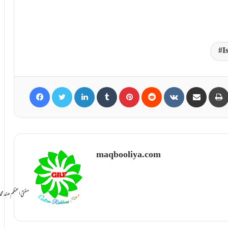
I
Facebook
Twitter
LinkedIn
Tumblr
Pinterest
Reddit
VKontakte
Share via Email
maqbooliya.com
سامانِ بخشش ti Azam Hind Muhammad Mustafa Raza