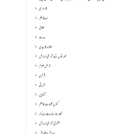
شاعری
صدقۂ فطر
طلاق
عدت
عقائد کا بیان
عورتوں کے شرعی مسائل
فرض علوم
قُرآنِ
قربانی
کتابیں
کفریہ کلمات کا علم
گلدستۂ احادیثِ مبارکہ
متفرق شرعی مسائل
مسائل و فضائل