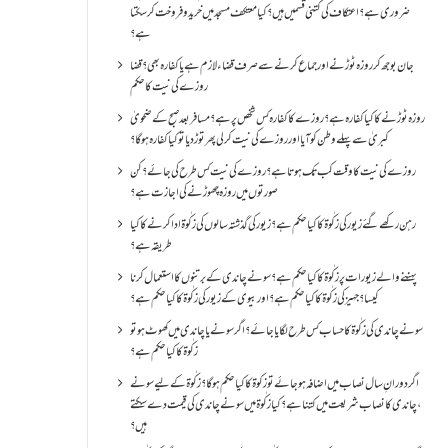
ضروری ہے؟اعتکاف کی کتنی قسمیں ہیں؟کیا معتکف مسجد میں خرید و فروخت کر سکتا
ہے؟
جان بوجھ کر روزہ ٹوڑنے اور جماع کرنے سے صرف قضاء لازم ہے یا کفارہ بھی؟ قضا
روزے کی نیت کا حکم
روزہ ٹوڑنے کا کیا کفارہ ہے؟روزے کا کفارہ کس شخص پر ہے؟ مسافر بعد صبح کے ضحویٰ
کبریٰ سے پہلے وطن کو آیا اور روزے کی نیت کر لی پھر توڑ دیا تو کیا کفارہ ہو گا؟
روزے کی نیت کا وقت کب تک ہوتا ہے؟ روزے کی نیت کس طرح کی جائے؟ کن
صورتوں میں روزہ چھوڑنے کی اجازت ہے؟
رہن رکھے گئے زیور کی زکٰوۃ کا کیا حکم ہے؟زیور کی گذشتہ سالوں کی زکٰوۃ ادا کرنے کا کیا
طریقہ ہے؟
پہننے والے زیورات پر زکٰوۃ کا کیا حکم ہے؟ سونے چاندی کے برتنوں کا استعمال کرنا
کیسا؟ جہیز کی زکٰوۃ کا کیا حکم ہے؟ اور بیوی کے زیور کی زکٰوۃ کا کیا حکم ہے؟
سونے چاندی کی زکٰوۃ کا حساب کس طرح لگایا جائے؟ اگر سونے یا چاندی میں کھوٹ ہو تو
زکٰوۃ کا کیا حکم ہے؟
اگر دورانِ سال نصاب میں اضافہ ہو جائے تو زکوۃ کا کیا حکم ہو گا؟ زکٰوۃ کے لیے سونے
،چاندی کا نصاب شریعت میں کتنا ہے؟ کیا زکٰوۃ میں سونے چاندی کی قیمت دے سکتے
ہیں؟