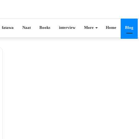
fatawa
Naat
Books
interview
More
Home
Blog