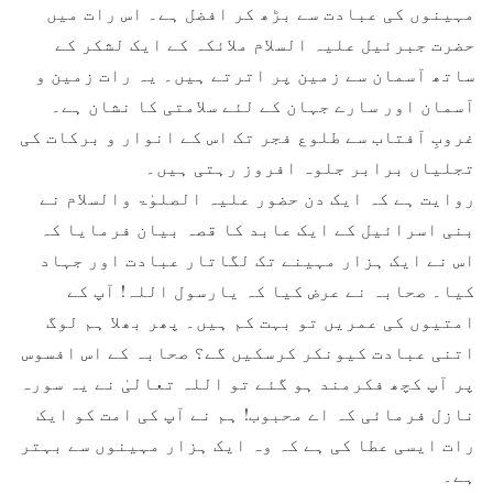
مہینوں کی عبادت سے بڑھ کر افضل ہے۔ اس رات میں
حضرت جبرئیل علیہ السلام ملائکہ کے ایک لشکر کے
ساتھ آسمان سے زمین پر اترتے ہیں۔ یہ رات زمین و
آسمان اور سارے جہان کے لئے سلامتی کا نشان ہے۔
غروبِ آفتاب سے طلوع فجر تک اس کے انوار و برکات کی
تجلیاں برابر جلوہ افروز رہتی ہیں۔
روایت ہے کہ ایک دن حضور علیہ الصلوٰۃ والسلام نے
بنی اسرائیل کے ایک عابد کا قصہ بیان فرمایا کہ
اس نے ایک ہزار مہینے تک لگاتار عبادت اور جہاد
کیا۔ صحابہ نے عرض کیا کہ یارسول اللہ! آپ کے
امتیوں کی عمریں تو بہت کم ہیں۔ پھر بھلا ہم لوگ
اتنی عبادت کیونکر کرسکیں گے؟ صحابہ کے اس افسوس
پر آپ کچھ فکرمند ہو گئے تو اللہ تعالیٰ نے یہ سورہ
نازل فرمائی کہ اے محبوب! ہم نے آپ کی امت کو ایک
رات ایسی عطا کی ہے کہ وہ ایک ہزار مہینوں سے بہتر
ہے۔