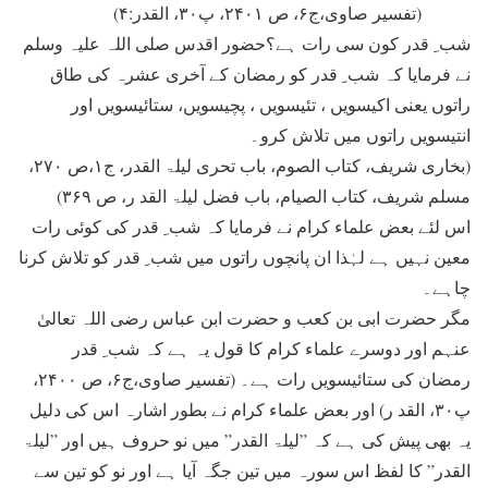
(تفسیر صاوی،ج۶، ص ۲۴۰۱، پ۳۰، القدر:۴)
شب ِ قدر کون سی رات ہے؟حضور اقدس صلی اللہ علیہ وسلم
نے فرمایا کہ شب ِ قدر کو رمضان کے آخری عشرہ کی طاق
راتوں یعنی اکیسویں ، تئیسویں ، پچیسویں، ستائیسویں اور
انتیسویں راتوں میں تلاش کرو۔
(بخاری شریف، کتاب الصوم، باب تحری لیلۃ القدر، ج۱،ص ۲۷۰،
مسلم شریف، کتاب الصیام، باب فضل لیلۃ القد ر، ص ۳۶۹)
اس لئے بعض علماء کرام نے فرمایا کہ شب ِ قدر کی کوئی رات
معین نہیں ہے لہٰذا ان پانچوں راتوں میں شب ِ قدر کو تلاش کرنا
چاہے۔
مگر حضرت ابی بن کعب و حضرت ابن عباس رضی اللہ تعالیٰ
عنہم اور دوسرے علماء کرام کا قول یہ ہے کہ شب ِ قدر
رمضان کی ستائیسویں رات ہے۔ (تفسیر صاوی،ج۶، ص ۲۴۰۰،
پ۳۰، القد ر) اور بعض علماء کرام نے بطور اشارہ اس کی دلیل
یہ بھی پیش کی ہے کہ ”لیلۃ القدر” میں نو حروف ہیں اور ”لیلۃ
القدر” کا لفظ اس سورہ میں تین جگہ آیا ہے اور نو کو تین سے