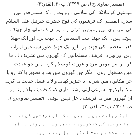
(تفسیر صاوی،ج۶، ص ۲۳۹۹، پ۳۰، القدر:۳)
مومنوں کو ملائکہ کی سلامی:۔روایت ہے کہ شب ِ قدر میں
سدرۃ المنتہیٰ کے فرشتوں کی فوج حضرت جبرئیل علیہ السلام
کی سرداری میں زمین پر اترتی ہے اور ان کے ساتھ چار جھنڈے
ہوتے ہیں۔ ایک جھنڈا بیت المقدس کی چھت پر۔ اور ایک جھنڈا
کعبہ معظمہ کی چھت پر۔ اور ایک جھنڈا طور سیناء پر لہراتے
ہیں اور پھر یہ فرشتے مسلمانوں کے گھروں میں تشریف لے جا
کر ہر اس مومن مرد و عورت کو سلام کرتے ہیں جو عبادت
میں مشغول ہوں۔ مگر جن گھروں میں بت یا تصویر یا کتا ہو یا
جن مکانوں میں شرابی یا خنزیر کھانے والا یا غسل جنابت نہ کرنے
والا، یا بلاوجہ شرعی اپنی رشتہ داری کو کاٹ دینے والا رہتا ہو،
ان گھروں میں یہ فرشتے داخل نہیں ہوتے۔ (تفسیر صاوی،ج۶،
ص ۲۴۰۱، پ۳۰، القدر:۴)
ایک روایت میں یہ بھی ہے کہ ان فرشتوں کی تعداد
روئے زمین کی کنکریوں سے بھی زیادہ ہوتی ہے اور
یہ سب سلام و رحمت لے کر نازل ہوتے ہیں۔