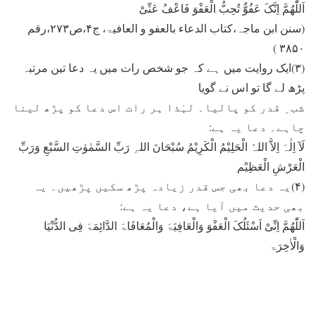
اَللّٰھُمَّ اِنَّکَ عَفُوٌّ تُحِبُّ الْعَفْوَ فَاعْفُ عَنِّیْ
(سنن ابن ماجہ،کتاب الدعاء بالعفو و العافیۃ، ج۴،ص۲۷۳،رقم
۳۸۵۰ )
(۳)ایک روایت میں ہے کہ جو شخص رات میں یہ دعا تین مرتبہ
پڑھ لے گا تو اس نے گویا
شب ِ قدر کو پالیا۔ لہٰذا ہر رات اس دعا کو پڑھ لینا
چاہے۔ دعا یہ ہے:
لَآ اِلٰہَ اِلاَّ اللہُ الْحَلِیْمُ الْکَرِیْمُ سُبْحَانَ اللہِ رَبِّ السَّمٰوٰتِ السَّبْعِ وَرَبِّ
الْعَرْشِ الْعَظِیْم
(۴)یہ دعا بھی جس قدر زیادہ پڑھ سکیں پڑھیں۔ یہ
بھی حدیث میں آیا ہے، دعا یہ ہے:
اَللّٰھُمَّ اِنِّیْ اَسْئَلُکَ الْعَفْوَ وَالْعَافِیَۃَ وَالْمُعَافَاۃَ الدَّائِمَۃَ فِی الدُّنْیَا
وَالْاٰخِرَۃ