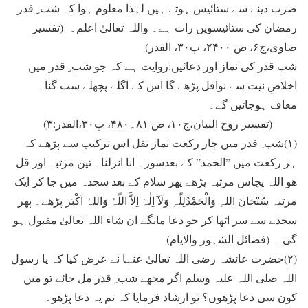
ضرب دینے سے ستائیس ہوتے ہیں لہٰذا معلوم ہوا کہ شب ِ قدر
رمضان کی ستائیسویں رات ہے۔ واللہ تعالیٰ اعلم۔ (تفسیر
صاوی،ج۶، ص ۲۴۰۰، پ۳۰، القدر)
شب قدر کی نماز اور دعائیں:روایت ہے کہ جو شب ِ قدر میں
اخلاصِ نیت سے نوافل پڑھے گا اس کے اگلے پچھلے سب گناہ
معاف ہوجائیں گے۔
(تفسیر روح البیان،ج۱۰، ص ۸۱۔۴۸۰، پ۳۰،القدر:۳)
(۱)شب ِ قدر میں چار رکعت نماز نفل اس ترکیب سے پڑھے کہ
ہر رکعت میں ”الحمد” کے بعدسورہ انا انزلناہ تین مرتبہ اور قل
ھو اللہ پچاس مرتبہ پڑھے پھر سلام کے بعد سجدہ میں جا کر ایک
مرتبہ سُبْحَانَ اللہِ وَالْحَمْدُلِلّٰہِ وَلَآ اِلٰہَ اِلاَّ اللّہُ وَاللہُ اَکْبَر پڑھے۔ پھر
سجدے سے سر اٹھا کر جو دعا مانگے ان شاء اللہ تعالیٰ مقبول ہو
گی۔ (فضائل الشہور والایام)
(۲)حضرت عائشہ رضی اللہ تعالیٰ عنہا نے عرض کیا کہ یا رسول
اللہ صلی اللہ علیہ وسلم اگر مجھے شب ِ قدر مل جائے تو میں
کون سی دعا پڑھوں؟ تو ارشاد فرمایا کہ تم یہ دعا پڑھو۔