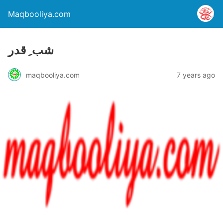
Maqbooliya.com
شب ِ قدر
maqbooliya.com
7 years ago