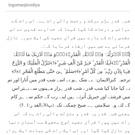
logomaqbooliya
شب ِ قدر بڑی برکت و رحمت والی رات ہے۔ اس رات کے
مراتب و درجات کا کیا کہنا کہ خداوند قدوس نے اس
مقدس رات کے بارے میں قرآن مجید کی ایک سورہ نازل
فرمائی ہے جس میں ارشاد فرمایا کہ:۔
اِنَّاۤ اَنۡزَلْنٰہُ فِیۡ لَیۡلَۃِ الْقَدْرِ﴿1﴾ۚۖوَ مَاۤ اَدْرٰىکَ مَا لَیۡلَۃُ
الْقَدْرِ ؕ﴿2﴾لَیۡلَۃُ الْقَدْرِ ۬ۙ خَیۡرٌ مِّنْ اَلْفِ شَہۡرٍ ؕ﴿ؔ3﴾تَنَزَّلُ الْمَلٰٓئِکَۃُ وَ الرُّوۡحُ
فِیۡہَا بِاِذْنِ رَبِّہِمۡ ۚ مِنۡ کُلِّ اَمْرٍ ۙ﴿ۛ4﴾سَلٰمٌ ۟ۛ ہِیَ حَتّٰی مَطْلَعِ الْفَجْرِ ٪﴿5﴾
ترجمہ کنزالایمان:۔بے شک ہم نے اسے شب قدر میں اُتارا اور تم
نے کیا جانا کیا شب قدر ، شب قدر ہزار مہینوں سے بہتر اس
میں فرشتے اور جبریل اُترتے ہیں اپنے رب کے حکم سے ہر کام
کے لئے وہ سلامتی ہے صبح چمکنے تک۔(پ30،القد ر:1۔5)
یعنی شب ِ قدر وہ قدر و منزلت والی رات ہے کہ اس
رات میں پورا قرآن مجید لوحِ محفوظ سے آسمان دنیا
پر نازل کیا گیا اور اس ایک رات کی عبادت ایک ہزار