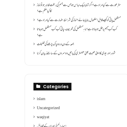
سترِ عورت سے کیا مراد ہے؟اگر اتنا باریک لباس ہو جس سے جسم کی رنگت ظاہر ہو تو نماز
کا کیا حکم ہے؟
مستعمل پانی کو کیسے قابلِ استعمال بنایا جائے؟ نماز کی شرائط ،طہارت سے کیا مراد ہے؟
کب کب تیمم باطل ہو جاتا ہے؟ ماءِ مستعمل کی تعریف ،پانی کب کب مستعمل ہو جاتا
ہے؟
جمعہ کے دن درود پاک پڑھنے کی فضیلت
شوہر اور بیوی کا اپنی صحبت یعنی ہمبستری کی باتیں دوسروں کے سامنے بیان کرنا
Categories
islam
Uncategorized
waqiyat
اسماءالحسنٰی اور ان کے فضائل