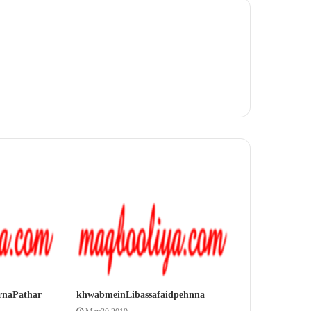
rna Pathar
khwab mein Libas safaid pehnna