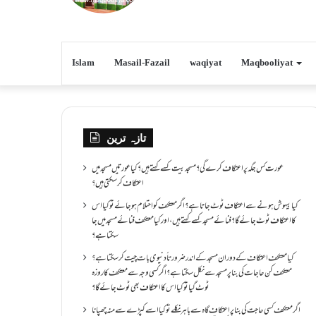
Islam
Masail-Fazail
waqiyat
Maqbooliyat
تازہ ترین
عورت کس جگہ پر اعتکاف کرے گی؟مسجد بیت کسے کہتے ہیں؟کیا عورتیں مسجد میں
اعتکاف کر سکتی ہیں؟
کیا بیہوش ہونے سے اعتکاف ٹوٹ جاتا ہے؟ اگر معتکف کو احتلام ہو جائے تو کیا اس
کا اعتکاف ٹوٹ جائے گا؟فنائے مسجد کسے کہتے ہیں ، اور کیا معتکف فنائے مسجد میں جا
سکتا ہے؟
کیا معتکف اعتکاف کے دوران مسجد کے اندر ضرورتاً دنیوی بات چیت کر سکتا ہے؟
معتکف کن حاجات کی بنا پر مسجد سے نکل سکتا ہے؟ اگر کسی وجہ سے معتکف کا روزہ
ٹوٹ گیا تو کیا اس کا اعتکاف بھی ٹوٹ جائے گا؟
اگر معتکف کسی حاجت کی بنا پر اعتکاف گاہ سے باہر نکلے تو کیا اسے کپڑے سے منہ چھپانا