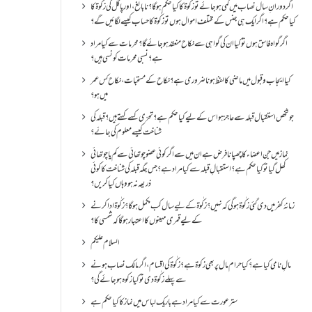
اگر دورانِ سال نصاب میں کمی ہو جائے تو زکٰوۃ کا کیا حکم ہو گا؟ نا بالغ ، اور پاگل کی زکٰوۃ کا
کیا حکم ہے؟ اگر ایک ہی جنس کے مختلف اموال ہوں تو زکٰوۃ کا حساب کیسے لگائیں گے؟
اگر گواہ فاسق ہوں تو کیا ان کی گواہی سے نکاح منعقد ہو جائے گا؟ محرمات سے کیا مراد
ہے؟ نسبی محرمات کونسی ہیں؟
کیا ایجاب و قبول میں ماضی کا لفظ ہونا ضروری ہے؟ نکاح کے مستحبات، نکاح کس عمر
میں ہو؟
جو شخص استقبال قبلہ سے عاجز ہو اس کے لیے کیا حکم ہے؟ تحرّی کسے کہتے ہیں؟ قبلہ کی
شناخت کیسے معلوم کی جائے؟
نماز میں جن اعضاء کا چھپانا فرض ہے ان میں سے اگر کوئی عضو چوتھائی سے کم یا چوتھائی
کھل گیا تو کیا حکم ہے؟استقبالِ قبلہ سے کیا مراد ہے؟جس جگہ قبلہ کی شناخت کا کوئی
ذریعہ نہ ہو وہاں کیا کریں؟
زمانۂ کفر میں دی گئی زکٰوۃ ہو گی کہ نہیں؟زکٰوۃ کے لیے سال کب مکمل ہو گا؟زکٰوۃ ادا کرنے
کے لیے قمری مہینوں کا اعتبار ہو گا کہ شمسی کا؟
السلام علیکم
مالِ نامی کیا ہے؟ کیا حرام مال پر بھی زکوۃ ہے؟ زکٰوۃ کی اقسام ،اگر مالک نصاب ہونے
سے پہلے زکٰوۃ دی تو کیا زکوه ہو جائےگی؟
ستر عورت سے کیا مراد ہے باریک لباس میں نماز کا کیا حکم ہے