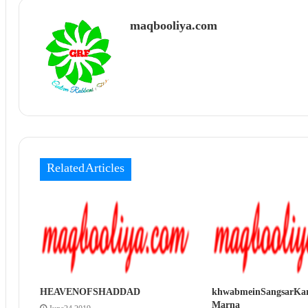
maqbooliya.com
Related Articles
HEAVEN OF SHADDAD
khwab mein Sangsar Ka
Marna