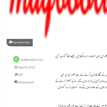
logomaqbooliya
 میں ہوں حروف زائدہ کہتے ہیں۔جیسے لفظ”کِتَابٌ”میں
maqbooliya.com
June 19, 2019
ے کلمے کا وزن کرنے کے لئے بطورِ میزان تین
345
یک یا دو یا تین ل ضرور ہوں گے۔ وزن معلوم کرنے کے
1 minute read
اور جواِن کے علاوہ ہوں گے وہ ”حروف زائدہ”کہلائیں
عین کے مقابلے میں آئے اُسے عین کلمہ اور جو لام