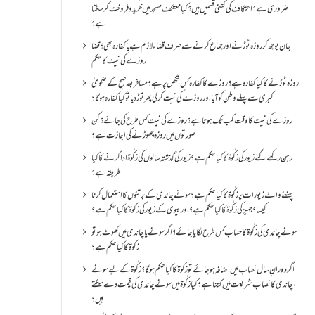
ضروری ہے؟اعتکاف کی کتنی قسمیں ہیں؟کیا معتکف مسجد میں خرید و فروخت کر سکتا
ہے؟
جان بوجھ کر روزہ ٹوڑنے اور جماع کرنے سے صرف قضاء لازم ہے یا کفارہ بھی؟ قضا
روزے کی نیت کا حکم
روزہ ٹوڑنے کا کیا کفارہ ہے؟روزے کا کفارہ کس شخص پر ہے؟ مسافر بعد صبح کے ضحویٰ
کبریٰ سے پہلے وطن کو آیا اور روزے کی نیت کر لی پھر توڑ دیا تو کیا کفارہ ہو گا؟
روزے کی نیت کا وقت کب تک ہوتا ہے؟ روزے کی نیت کس طرح کی جائے؟ کن
صورتوں میں روزہ چھوڑنے کی اجازت ہے؟
رہن رکھے گئے زیور کی زکٰوۃ کا کیا حکم ہے؟زیور کی گذشتہ سالوں کی زکٰوۃ ادا کرنے کا کیا
طریقہ ہے؟
پہننے والے زیورات پر زکٰوۃ کا کیا حکم ہے؟ سونے چاندی کے برتنوں کا استعمال کرنا
کیسا؟ جہیز کی زکٰوۃ کا کیا حکم ہے؟ اور بیوی کے زیور کی زکٰوۃ کا کیا حکم ہے؟
سونے چاندی کی زکٰوۃ کا حساب کس طرح لگایا جائے؟ اگر سونے یا چاندی میں کھوٹ ہو تو
زکٰوۃ کا کیا حکم ہے؟
اگر دورانِ سال نصاب میں اضافہ ہو جائے تو زکوۃ کا کیا حکم ہو گا؟ زکٰوۃ کے لیے سونے
،چاندی کا نصاب شریعت میں کتنا ہے؟ کیا زکٰوۃ میں سونے چاندی کی قیمت دے سکتے
ہیں؟