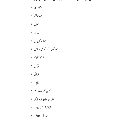
شاعری
صدقۂ فطر
طلاق
عدت
عقائد کا بیان
عورتوں کے شرعی مسائل
فرض علوم
قُرآنِ
قربانی
کتابیں
کفریہ کلمات کا علم
گلدستۂ احادیثِ مبارکہ
متفرق شرعی مسائل
مسائل و فضائل