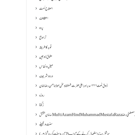
اصلاح اُمت
اعتکاف
پردہ
تراویح
توبہ کا طریقہ
حقوقِ ذوجین
حیض و نفاس
درود شریف
ذَوقِ نَعت ۱۳۲۶ھ برادرِ اعلیٰ حضرت شہنشاہِ سخن مولانا حسن رضا خان
روزہ
زکٰوۃ
Muf مفتی اعظم ھند محمد مصطفیٰ رضا
سنت وظیفے
سوشل میڈیا استعمال کرنے کے آداب (قرآن و سنت کی روشنی میں)