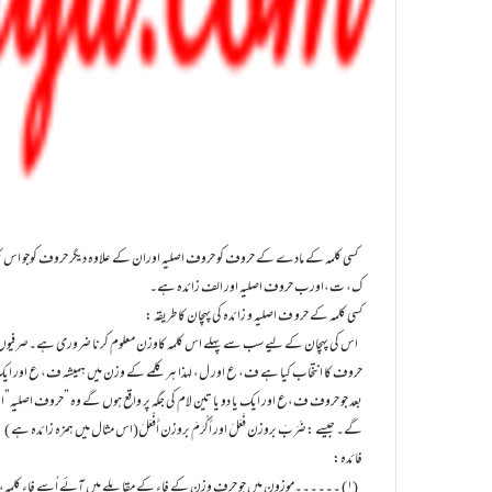
کسی کلمہ کے مادے کے حروف کو حروف اصلیہ اوران کے علاوہ دیگر حروف کوجو اس کلمہ
ک، ت،اورب حروف اصلیہ اور الف زائدہ ہے۔
کسی کلمہ کے حرو ف اصلیہ و زائدہ کی پہچان کا طریقہ :
اس کی پہچان کے لیے سب سے پہلے اس کلمہ کاوزن معلوم کرنا ضروری ہے۔صرفیوں ن
حروف کا انتخاب کیا ہے ف، ع اور ل، لہذا ہر کلمے کے وزن میں ہمیشہ ف، ع اور ا
بعد جو حروف ف،ع اور ایک یا دو یا تین لام کی جگہ پر واقع ہوں گے وہ ”حروف اصلیہ”
گے۔ جیسے :ضَرَبَ بروزن فَعَلَ اور أَکْرَمَ بروزن أَفْعَلَ(اس مثال میں ہمزہ زائدہ ہے )
فائدہ:
(۱) ۔۔۔۔۔۔موزون میں جو حرف وزن کے فاء کے مقابلے میں آئے اُسے فاء کلمہ،جو 