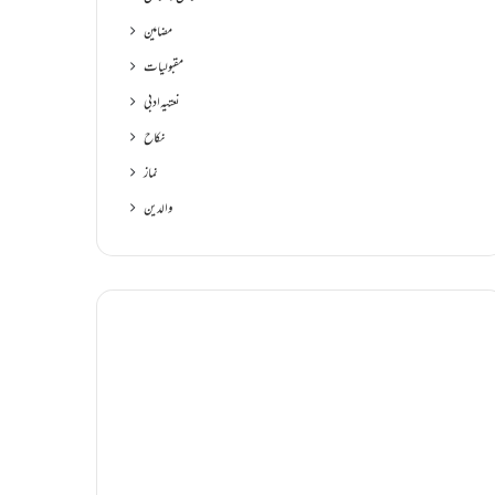
مضامین
مقبولیات
نعتیہ ادبی
نکاح
نماز
والدین