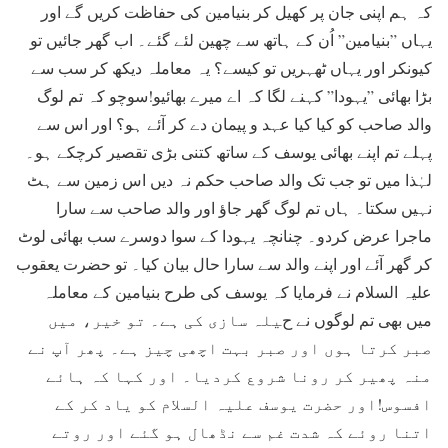
کہ ہم اپنی جان پر کھیل کر بنیامین کی حفاظت کریں گے اور
یہاں ”بنیامین” اُن کے ہاتھ سے چھین لئے گئے۔ اب گھر جائیں تو
کیونکر اور یہاں ٹھہریں تو کیسے؟ یہ معاملہ دیکھ کر سب سے
بڑا بھائی ”یہودا” کہنے لگا کہ اے میرے بھائیو!سوچو کہ تم لوگ
والد صاحب کو کیا کیا عہد و پیمان دے کر آئے ہو؟ اور اس سے
پہلے تم اپنے بھائی یوسف کے ساتھ کتنی بڑی تقصیر کرچکے ہو۔
لہٰذا میں تو جب تک والد صاحب حکم نہ دیں اس زمین سے ہٹ
نہیں سکتا۔ ہاں تم لوگ گھر جاؤ اور والد صاحب سے سارا
ماجرا عرض کردو۔ چنانچہ یہودا کے سوا دوسرے سب بھائی لوٹ
کر گھر آئے اور اپنے والد سے سارا حال بیان کیا۔ تو حضرت یعقوب
علیہ السلام نے فرمایا کہ یوسف کی طرح بنیامین کے معاملہ
میں بھی تم لوگوں نے حیلہ سازی کی ہے۔ تو خیر، میں
صبر کرتا ہوں اور صبر بہت اچھی چیز ہے۔ پھر آپ نے
منہ پھیر کر رونا شروع کردیا۔ اور کہا کہ ہائے
افسوس!اور حضرت یوسف علیہ السلام کو یاد کر کے
اتنا روئے کہ شدت غم سے نڈھال ہو گئے اور روتے