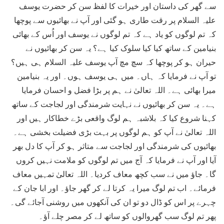
سے گھر کی داستان اور خیرات کا لفظ سن کر حضرت یوسف
علیہ السلام پر رقت طاری ہو گئی اور آپ نے بھائیوں سے پوچھا
کہ تم لوگوں کو یاد ہے کہ تم لوگوں نے یوسف اور اُس کے بھائی
بنیامین کے ساتھ کیا کیا سلوک کیا ہے؟ یہ سن کر بھائیوں نے
حیران ہو کر پوچھا کہ سچ مچ آپ یوسف علیہ السلام ہی ہیں؟
تو آپ نے فرمایا کہ ہاں۔ میں ہی یوسف ہوں۔ اور یہ بنیامین
میرا بھائی ہے۔ اللہ تعالیٰ نے ہم پر بڑا فضل و احسان فرمایا
ہے۔ یہ سن کر بھائیوں نے نہایت شرمندگی اور لجاجت کے ساتھ
کہنا شروع کیا کہ بلاشبہ ہم لوگ واقعی بڑے خطاکار ہیں اور
اللہ تعالیٰ نے آپ کو ہم لوگوں پر بہت بڑی فضیلت بخشی ہے۔
بھائیوں کی شرمندگی اور لجاجت سے متاثر ہو کر آپ کا دل بھر
آیا اور آپ نے فرمایا کہ آج میں تم لوگوں کو ملامت نہیں کروں
گا۔ جاؤ میں نے سب کچھ معاف کردیا۔ اللہ تعالیٰ تمہیں معاف
فرمائے۔ اب تم لوگ میرا یہ کرتا لے کر گھر جاؤ۔ اور ابا جان کے
چہرے پر اس کو ڈال دو تو ان کی آنکھوں میں روشنی آجائے گی۔
پھر تم لوگ سب گھروالوں کو ساتھ لے کر مصر چلے آؤ۔