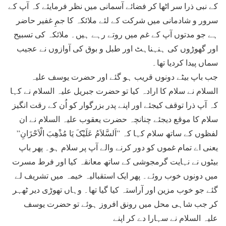
کے نبی ذرا سر اٹھا کر فضائے آسمانی میں نظر فرمایئے کہ آپ کے
سرور و شادمانی میں شرکت کے لئے ملائکہ کا جمِ غفیر حاضر
ہے جو مدتوں آپ کے غم میں روتے رہے ہیں۔ ملائکہ کی تسبیح
اور گھوڑوں کی ہنہناہٹ اور طبل و بوق کی آوازوں نے عجیب
سماں پیدا کردیا تھا۔
جب باپ بیٹے دونوں قریب ہو گئے اور حضرت یوسف علیہ
السلام نے سلام کا ارادہ کیا تو حضرت جبریل علیہ السلام نے کہا
کہ آپ ذرا توقف کیجئے اور اپنے پدر بزرگوار کو اُن کے رقت انگیز
سلام کا موقع دیجئے چنانچہ حضرت یعقوب علیہ السلام نے ان
لفظوں کے ساتھ سلام کہا کہ ”اَلسَّلاَمُ عَلَیْکَ یَا مُذْھِبَ الْاَحْزَانِ”
یعنی اے تمام غموں کو دور کرنے والے آپ پر سلام ہو۔ پھر باپ
بیٹوں نے نہایت گرمجوشی کے ساتھ معانقہ کیا اور فرط مسرت
میں دونوں خوب روئے۔ پھر ایک استقبالیہ خیمہ میں تشریف لے
گئے جو خوب مزین اور آراستہ کیا گیا تھا۔ وہاں تھوڑی دیر ٹھہر
کر جب شاہی محل میں رونق افروز ہوئے تو حضرت یوسف
علیہ السلام نے سہارا دے کر اپنے