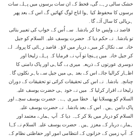
خشک سالی رہے گی، قحط کے ان سات برسوں میں پہلے سات
برسوں کا محفوظ کیا ہوا اناج لوگ کھائیں گے اس کے بعد پھر
ہریالی کا سال آئے گا۔
قاصد نے واپس جا کر بادشاہ سے اُس کے خواب کی تعبیر بتائی
تو بادشاہ نے حکم دیا کہ حضرت یوسف علیہ السلام کو جیل
خانہ سے نکال کر میرے دربار میں لاؤ۔ قاصد رہائی کا پروانہ لے
کر جیل خانہ میں پہنچا تو آپ نے فرمایا کہ پہلے زلیخا اور
دوسری عورتوں کے ذریعہ میری بے گناہی اور پاک دامنی کا
اظہار کرالیا جائے اس کے بعد ہی میں جیل سے باہر نکلوں گا۔
چنانچہ بادشاہ نے اس کی تحقیقات کرائی تو تحقیقات کے دوران
زلیخا نے اقرار کرلیا کہ میں نے خود ہی حضرت یوسف علیہ
السلام کو پھسلایا تھا۔ خطا میری ہے۔ حضرت یوسف سچے اور
پاک دامن ہیں۔ اس کے بعد بادشاہ نے حضرت یوسف علیہ
السلام کو دربار میں بلا کر کہہ دیا کہ آپ ہمارے معتمد اور
ہمارے دربار کے معزز ہیں۔ حضرت یوسف علیہ السلام نے کہا
کہ آپ زمین کے خزانوں کے انتظامی امور اور حفاظتی نظام کے