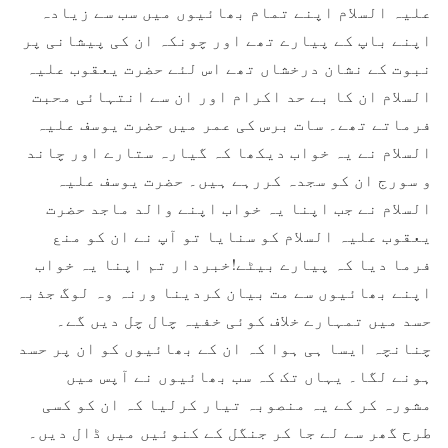
علیہ السلام اپنے تمام بھائیوں میں سب سے زیادہ
اپنے باپ کے پیارے تھے اور چونکہ ان کی پیشانی پر
نبوت کے نشان درخشاں تھے اس لئے حضرت یعقوب علیہ
السلام ان کا بے حد اکرام اور ان سے انتہائی محبت
فرماتے تھے۔ سات برس کی عمر میں حضرت یوسف علیہ
السلام نے یہ خواب دیکھا کہ گیارہ ستارے اور چاند
و سورج ان کو سجدہ کررہے ہیں۔ حضرت یوسف علیہ
السلام نے جب اپنا یہ خواب اپنے والد ماجد حضرت
یعقوب علیہ السلام کو سنایا تو آپ نے ان کو منع
فرما دیا کہ پیارے بیٹے!خبردار تم اپنا یہ خواب
اپنے بھائیوں سے مت بیان کردینا ورنہ وہ لوگ جذبہ
حسد میں تمہارے خلاف کوئی خفیہ چال چل دیں گے۔
چنانچہ ایسا ہی ہوا کہ ان کے بھائیوں کو ان پر حسد
ہونے لگا۔ یہاں تک کہ سب بھائیوں نے آپس میں
مشورہ کر کے یہ منصوبہ تیار کرلیا کہ ان کو کسی
طرح گھر سے لے جا کر جنگل کے کنوئیں میں ڈال دیں۔