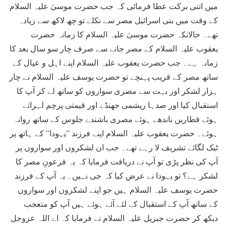
میں اتنی برکت عطا فرمائی کہ جب حضرت موسیٰ علیہ السلام
کے وقت میں بنی اسرائیل مصر سے نکلے تو چھ لاکھ سے زیادہ
تھے۔ حالانکہ حضرت موسیٰ علیہ السلام کا زمانہ حضرت
یعقوب علیہ السلام کے مصر جانے سے صرف چار سو سال بعد کا
زمانہ ہے۔ جب حضرت یعقوب علیہ السلام اپنے اہل و عیال کے
ساتھ مصر کے قریب پہنچے تو حضرت یوسف علیہ السلام نے چار
ہزار لشکر اور بہت سے مصری سواروں کو ساتھ لے کر آپ کا
استقبال کیا اور صدہا ریشمی جھنڈے اور قیمتی پرچم لہراتے
ہوئے قطاریں باندھے ہوئے مصری باشندے جلوس کے ساتھ روانہ
ہوئے۔ حضرت یعقوب علیہ السلام اپنے فرزند ”یہودا” کے ہاتھ پر
ٹیک لگائے تشریف لا رہے تھے۔ جب ان لشکروں اور سواروں پر
آپ کی نظر پڑی تو آپ نے دریافت فرمایا کہ یہ فرعونِ مصر کا
لشکر ہے؟ تو یہودا نے عرض کیا کہ جی نہیں۔ یہ آپ کے فرزند
حضرت یوسف علیہ السلام ہیں جو اپنے لشکروں اور سواروں
کے ساتھ آپ کے استقبال کے لئے آئے ہوئے ہیں آپ کو متعجب
دیکھ کر حضرت جبریل علیہ السلام نے فرمایا کہ اے اللہ عزوجل