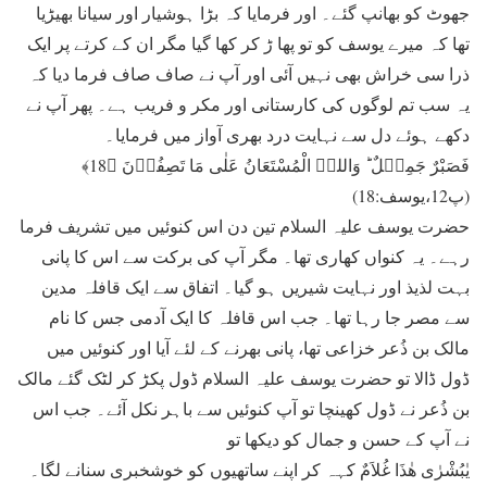
جھوٹ کو بھانپ گئے۔ اور فرمایا کہ بڑا ہوشیار اور سیانا بھیڑیا
تھا کہ میرے یوسف کو تو پھا ڑ کر کھا گیا مگر ان کے کرتے پر ایک
ذرا سی خراش بھی نہیں آئی اور آپ نے صاف صاف فرما دیا کہ
یہ سب تم لوگوں کی کارستانی اور مکر و فریب ہے۔ پھر آپ نے
دکھے ہوئے دل سے نہایت درد بھری آواز میں فرمایا۔
فَصَبْرٌ جَمِیۡلٌ ؕ وَاللہُ الْمُسْتَعَانُ عَلٰی مَا تَصِفُوۡنَ ﴿18﴾
(پ12،یوسف:18)
حضرت یوسف علیہ السلام تین دن اس کنوئیں میں تشریف فرما
رہے۔ یہ کنواں کھاری تھا۔ مگر آپ کی برکت سے اس کا پانی
بہت لذیذ اور نہایت شیریں ہو گیا۔ اتفاق سے ایک قافلہ مدین
سے مصر جا رہا تھا۔ جب اس قافلہ کا ایک آدمی جس کا نام
مالک بن ذُعر خزاعی تھا، پانی بھرنے کے لئے آیا اور کنوئیں میں
ڈول ڈالا تو حضرت یوسف علیہ السلام ڈول پکڑ کر لٹک گئے مالک
بن ذُعر نے ڈول کھینچا تو آپ کنوئیں سے باہر نکل آئے۔ جب اس
نے آپ کے حسن و جمال کو دیکھا تو
یٰبُشْرٰی ھٰذَا غُلاَمٌ کہہ کر اپنے ساتھیوں کو خوشخبری سنانے لگا۔