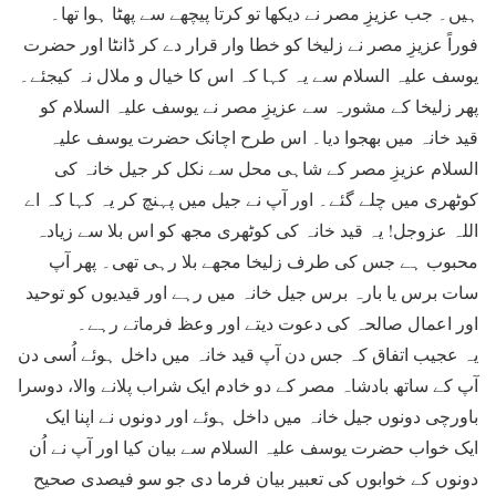
ہیں۔ جب عزیزِ مصر نے دیکھا تو کرتا پیچھے سے پھٹا ہوا تھا۔
فوراً عزیزِ مصر نے زلیخا کو خطا وار قرار دے کر ڈانٹا اور حضرت
یوسف علیہ السلام سے یہ کہا کہ اس کا خیال و ملال نہ کیجئے۔
پھر زلیخا کے مشورہ سے عزیزِ مصر نے یوسف علیہ السلام کو
قید خانہ میں بھجوا دیا۔ اس طرح اچانک حضرت یوسف علیہ
السلام عزیزِ مصر کے شاہی محل سے نکل کر جیل خانہ کی
کوٹھری میں چلے گئے۔ اور آپ نے جیل میں پہنچ کر یہ کہا کہ اے
اللہ عزوجل! یہ قید خانہ کی کوٹھری مجھ کو اس بلا سے زیادہ
محبوب ہے جس کی طرف زلیخا مجھے بلا رہی تھی۔ پھر آپ
سات برس یا بارہ برس جیل خانہ میں رہے اور قیدیوں کو توحید
اور اعمال صالحہ کی دعوت دیتے اور وعظ فرماتے رہے۔
یہ عجیب اتفاق کہ جس دن آپ قید خانہ میں داخل ہوئے اُسی دن
آپ کے ساتھ بادشاہ مصر کے دو خادم ایک شراب پلانے والا، دوسرا
باورچی دونوں جیل خانہ میں داخل ہوئے اور دونوں نے اپنا ایک
ایک خواب حضرت یوسف علیہ السلام سے بیان کیا اور آپ نے اُن
دونوں کے خوابوں کی تعبیر بیان فرما دی جو سو فیصدی صحیح