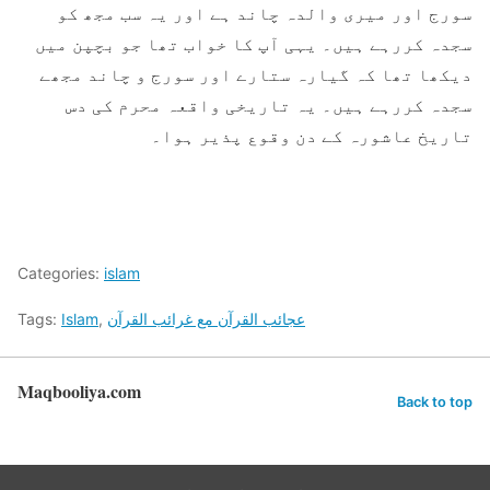
سورج اور میری والدہ چاند ہے اور یہ سب مجھ کو
سجدہ کررہے ہیں۔ یہی آپ کا خواب تھا جو بچپن میں
دیکھا تھا کہ گیارہ ستارے اور سورج و چاند مجھے
سجدہ کررہے ہیں۔ یہ تاریخی واقعہ محرم کی دس
تاریخ عاشورہ کے دن وقوع پذیر ہوا۔
Categories:
islam
عجائب القرآن مع غرائب القرآن
,
Islam
Tags:
Maqbooliya.com
Back to top