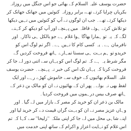
حضرت یوسف علیہ السلام کے بھائی جو اس جنگل میں روزانہ
بکریاں چرایا کرتے تھے، برابر روزانہ کنوئیں میں جھانک جھانک کر
دیکھا کرتے تھے۔ جب ان لوگوں نے آپ کو کنوئیں میں نہیں دیکھا
تو تلاش کرتے ہوئے قافلہ میں پہنچے اور آپ کو دیکھ کر کہنے
لگے کہ یہ تو ہمارا بھاگا ہوا غلام ہے جو بالکل ہی ناکارہ اور
نافرمان ہے۔ یہ کسی کام کا نہیں ہے۔ اگر تم لوگ اس کو
خریدو تو ہم بہت ہی سستا تمہارے ہاتھ فروخت کردیں گے
مگر شرط یہ ہے کہ تم لوگ اس کو یہاں سے اتنی دور لے جا کر
فروخت کرنا کہ یہاں تک اس کی خبر نہ پہنچے۔ حضرت یوسف
علیہ السلام بھائیوں کے خوف سے خاموش کھڑے رہے اور ایک
لفظ بھی نہ بولے۔ پھر ان کے بھائیوں نے ان کو مالک بن ذعر کے
ہاتھ صرف بیس درہموں میں فروخت کردیا۔
مالک بن ذعر ان کو خرید کر مصر کے بازار میں لے گیا۔ اور
وہاں عزیز مصر نے ان کو بہت گراں قیمت دے کر خرید لیا اور
اپنے شاہی محل میں لے جا کر اپنی ملکہ ”زلیخا” سے کہا کہ تم
اس غلام کو نہایت اعزاز و اکرام کے ساتھ اپنی خدمت میں