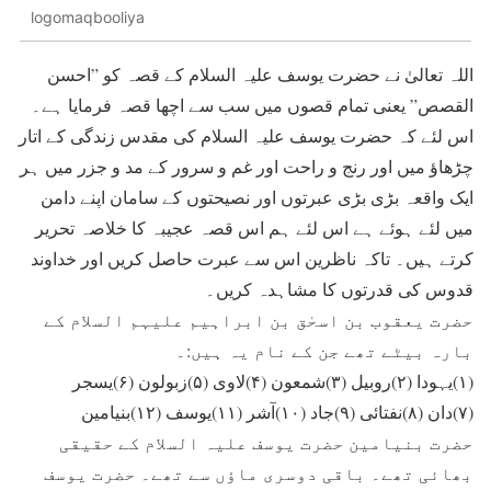
logomaqbooliya
اللہ تعالیٰ نے حضرت یوسف علیہ السلام کے قصہ کو ”احسن
القصص” یعنی تمام قصوں میں سب سے اچھا قصہ فرمایا ہے۔
اس لئے کہ حضرت یوسف علیہ السلام کی مقدس زندگی کے اتار
چڑھاؤ میں اور رنج و راحت اور غم و سرور کے مد و جزر میں ہر
ایک واقعہ بڑی بڑی عبرتوں اور نصیحتوں کے سامان اپنے دامن
میں لئے ہوئے ہے اس لئے ہم اس قصہ عجیبہ کا خلاصہ تحریر
کرتے ہیں۔ تاکہ ناظرین اس سے عبرت حاصل کریں اور خداوند
قدوس کی قدرتوں کا مشاہدہ کریں۔
حضرت یعقوب بن اسحٰق بن ابراہیم علیہم السلام کے
بارہ بیٹے تھے جن کے نام یہ ہیں:۔
(۱)یہودا (۲)روبیل (۳)شمعون (۴)لاوی (۵)زبولون (۶)یسجر
(۷)دان (۸)نفتائی (۹)جاد (۱۰)آشر (۱۱)یوسف (۱۲)بنیامین
حضرت بنیامین حضرت یوسف علیہ السلام کے حقیقی
بھائی تھے۔ باقی دوسری ماؤں سے تھے۔ حضرت یوسف