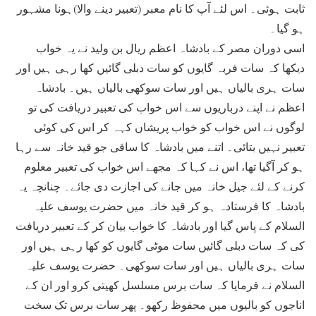
ثابت ہوئی۔ اس لئے آپ کا نام معبر (تعبیر دینے والا)ہونا مشہور
ہو گیا۔
اسی دوران مصر کے بادشاہ اعظم ریال بن ولید نے یہ خواب
دیکھا کہ سات فربہ گایوں کو سات دبلی گائیں کھا رہی ہیں اور
سات ہری بالیاں ہیں اور سات سوکھی بالیاں ہیں۔ بادشاہ
اعظم نے اپنے درباریوں سے اس خواب کی تعبیر دریافت کی تو
لوگوں نے اس خواب کو خواب پریشاں کہہ کر اس کی کوئی
تعبیر نہیں بتائی۔ اتنے میں بادشاہ کا ساقی جو قید خانہ سے رہا
ہو کر آگیا تھا، اس نے کہا کہ مجھے اس خواب کی تعبیر معلوم
کرنے کے لئے جیل خانہ میں جانے کی اجازت دی جائے۔ چنانچہ یہ
بادشاہ کا فرستادہ ہو کر قید خانہ میں حضرت یوسف علیہ
السلام کے پاس گیا اور بادشاہ کا خواب بیان کر کے تعبیر دریافت
کی کہ سات دبلی گائیں سات موٹی گایوں کو کھا رہی ہیں اور
سات ہری بالیاں ہیں اور سات سوکھی۔ حضرت یوسف علیہ
السلام نے فرمایا کہ سات برس مسلسل کھیتی کرو اور ان کے
اناجوں کو بالیوں میں محفوظ رکھو۔ پھر سات برس تک سخت