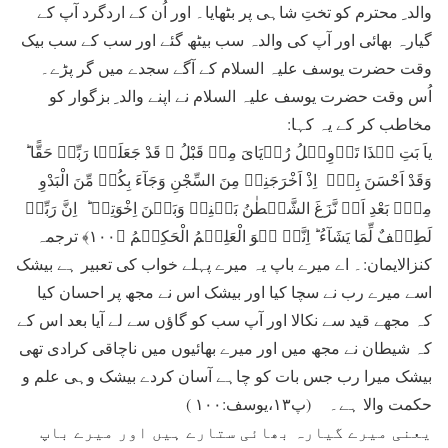
والد ِ محترم کو تختِ شاہی پر بٹھایا۔ اور اُن کے اردگرد آپ کے
گیارہ بھائی اور آپ کی والدہ سب بیٹھ گئے اور سب کے سب بیک
وقت حضرت یوسف علیہ السلام کے آگے سجدے میں گر پڑے۔
اُس وقت حضرت یوسف علیہ السلام نے اپنے والد ِ بزگوار کو
مخاطب کر کے یہ کہا:
یاَ بَتِ ہٰذَا تَاۡوِیۡلُ رُءۡیَایَ مِنۡ قَبْلُ ۫ قَدْ جَعَلَہَا رَبِّیۡ حَقًّا ؕ
وَقَدْ اَحْسَنَ بِیۡۤ اِذْ اَخْرَجَنِیۡ مِنَ السِّجْنِ وَجَآءَ بِکُمۡ مِّنَ الْبَدْوِ
مِنۡۢ بَعْدِ اَنۡ نَّزَغَ الشَّیۡطٰنُ بَیۡنِیۡ وَبَیۡنَ اِخْوَتِیۡ ؕ اِنَّ رَبِّیۡ
لَطِیۡفٌ لِّمَا یَشَآءُ ؕ اِنَّہٗ ہُوَ الْعَلِیۡمُ الْحَکِیۡمُ ﴿۱۰۰﴾ ترجمہ
کنزالایمان:۔ اے میرے باپ یہ میرے پہلے خواب کی تعبیر ہے بیشک
اسے میرے رب نے سچا کیا اور بیشک اس نے مجھ پر احسان کیا
کہ مجھے قید سے نکالا اور آپ سب کو گاؤں سے لے آیا بعد اس کے
کہ شیطان نے مجھ میں اور میرے بھائیوں میں ناچاقی کرادی تھی
بیشک میرا رب جس بات کو چاہے آسان کردے بیشک وہی علم و
حکمت والا ہے۔ (پ۱۳،یوسف:۱۰۰ )
یعنی میرے گیارہ بھائی ستارے ہیں اور میرے باپ