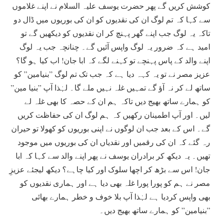
کوشش کریں گے پھر حضرت یوسف علیہ السلام نے اپنے غلاموں
سے کہا کہ تم لوگ ان کی نقدیوں کو ان کی بوریوں میں ڈال دو
تاکہ یہ لوگ جب اپنے گھر پہنچ کر ان نقدیوں کو دیکھیں گے تو
امید ہے کہ ضرور یہ لوگ واپس آئیں گے۔ چنانچہ جب یہ لوگ
اپنے والد کے پاس پہنچے تو کہنے لگے کہ ابا جان! اب کیا ہو گا؟
عزیز مصر نے تو یہ کہہ دیا ہے کہ جب تک تم لوگ ”بنیامین” کو
ساتھ لے کر نہ آؤ گے تمہیں غلہ نہیں ملے گا۔ لہٰذا آپ ”بنیا مین”
کو ہمارے ساتھ بھیج دیں تاکہ ہم ان کے حصہ کا بھی غلہ لے
لیں۔ اور آپ اطمینان رکھیں کہ ہم لوگ ان کی حفاظت کریں
گے۔ اس کے بعد جب ان لوگوں نے اپنی بوریوں کو کھولا تو حیران
رہ گئے کہ ان کی رقمیں اور نقدیاں ان کی بوریوں میں موجود
تھیں۔ یہ دیکھ کر برادران یوسف نے پھر اپنے والد سے کہا کہ ابا
جان! اس سے بڑھ کر اچھا سلوک اور کیا چاہے؟ دیکھ لیجئے عزیزِ
مصر نے ہم کو پورا پورا غلہ بھی دیا ہے اور ہماری نقدیوں کو
بھی واپس کردیا ہے لہٰذا آپ بلا خوف و خطر ہمارے بھائی
”بنیامین” کو ہمارے ساتھ بھیج دیں۔