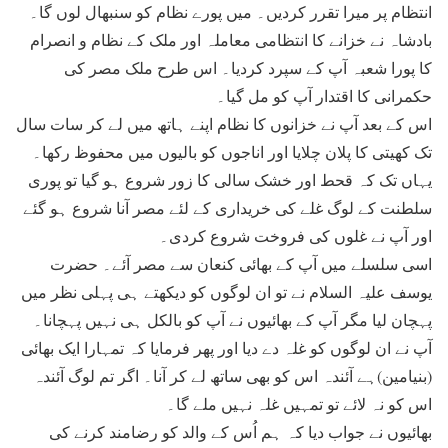
انتظام پر میرا تقرر کردیں۔ میں پورے نظام کو سنبھال لوں گا۔
بادشاہ نے خزانے کا انتظامی معاملہ اور ملک کے نظام و انصرام
کا پورا شعبہ آپ کے سپرد کردیا۔ اس طرح ملک مصر کی
حکمرانی کا اقتدار آپ کو مل گیا۔
اس کے بعد آپ نے خزانوں کا نظام اپنے ہاتھ میں لے کر سات سال
تک کھیتی کا پلان چلایا اور اناجوں کو بالیوں میں محفوظ رکھا۔
یہاں تک کہ قحط اور خشک سالی کا زور شروع ہو گیا تو پوری
سلطنت کے لوگ غلے کی خریداری کے لئے مصر آنا شروع ہو گئے
اور آپ نے غلوں کی فروخت شروع کردی۔
اسی سلسلے میں آپ کے بھائی کنعان سے مصر آئے۔ حضرت
یوسف علیہ السلام نے تو ان لوگوں کو دیکھتے ہی پہلی نظر میں
پہچان لیا مگر آپ کے بھائیوں نے آپ کو بالکل ہی نہیں پہچانا۔
آپ نے ان لوگوں کو غلہ دے دیا اور پھر فرمایا کہ تمہارا ایک بھائی
(بنیامین)ہے آئندہ اس کو بھی ساتھ لے کر آنا۔ اگر تم لوگ آئندہ
اس کو نہ لائے تو تمہیں غلہ نہیں ملے گا۔
بھائیوں نے جواب دیا کہ ہم اُس کے والد کو رضامند کرنے کی