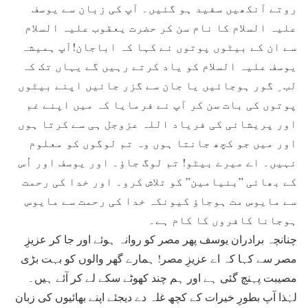
روتے آنکھیں سفید ہو گئیں۔ آپ کی زبان سے یوسف
علیہ السلام کا نام سن کر حضرت یعقوب علیہ السلام
سے ان کے بیٹوں پوتوں نے کہا کہ اباجان!آپ ہمیشہ
یوسف علیہ السلام کو یاد کرتے رہیں گے یہاں تک کہ
لب ِ گور ہوجائیں یا جان سے گزر جائیں اپنے بیٹوں
پوتوں کی بات سن کر آپ نے فرمایا کہ میں اپنے غم
اور پریشانی کی فریاد اللہ عزوجل ہی سے کرتا ہوں
اور میں جو کچھ جانتا ہوں وہ تم لوگوں کو معلوم
نہیں۔ اے میرے بیٹو! تم لوگ جاؤ۔ اور یوسف اور اُس
کے بھائی ”بنیامین” کو تلاش کرو۔ اور خدا کی رحمت
سے مایوس مت ہوجاؤ کیونکہ خدا کی رحمت سے مایوس
ہوجانا کافروں کا کام ہے۔
چنانچہ برادران یوسف پھر مصر کو روانہ ہوئے اور جا کر عزیزِ
مصر سے کہا کہ اے عزیزِ مصر! ہمارے گھر والوں کو بہت بڑی
مصیبت پہنچ گئی ہے اور ہم چند کھوٹے سکے لے کر آئے ہیں۔
لہٰذا آپ بطورِ خیرات کے کچھ غلہ دے دیجئے اپنے بھائیوں کی زبان