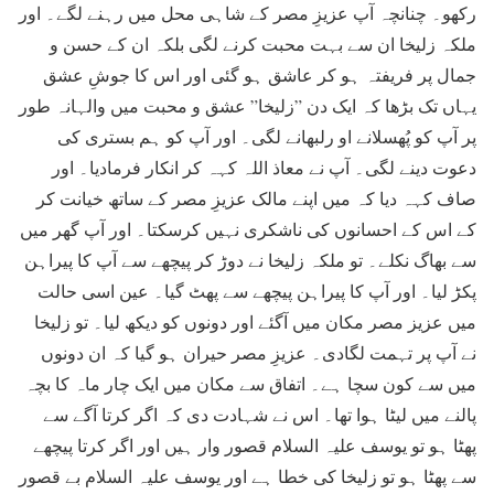
رکھو۔ چنانچہ آپ عزیزِ مصر کے شاہی محل میں رہنے لگے۔ اور
ملکہ زلیخا ان سے بہت محبت کرنے لگی بلکہ ان کے حسن و
جمال پر فریفتہ ہو کر عاشق ہو گئی اور اس کا جوشِ عشق
یہاں تک بڑھا کہ ایک دن ”زلیخا” عشق و محبت میں والہانہ طور
پر آپ کو پُھسلانے او رلبھانے لگی۔ اور آپ کو ہم بستری کی
دعوت دینے لگی۔ آپ نے معاذ اللہ کہہ کر انکار فرمادیا۔ اور
صاف کہہ دیا کہ میں اپنے مالک عزیزِ مصر کے ساتھ خیانت کر
کے اس کے احسانوں کی ناشکری نہیں کرسکتا۔ اور آپ گھر میں
سے بھاگ نکلے۔ تو ملکہ زلیخا نے دوڑ کر پیچھے سے آپ کا پیراہن
پکڑ لیا۔ اور آپ کا پیراہن پیچھے سے پھٹ گیا۔ عین اسی حالت
میں عزیز مصر مکان میں آگئے اور دونوں کو دیکھ لیا۔ تو زلیخا
نے آپ پر تہمت لگادی۔ عزیزِ مصر حیران ہو گیا کہ ان دونوں
میں سے کون سچا ہے۔ اتفاق سے مکان میں ایک چار ماہ کا بچہ
پالنے میں لیٹا ہوا تھا۔ اس نے شہادت دی کہ اگر کرتا آگے سے
پھٹا ہو تو یوسف علیہ السلام قصور وار ہیں اور اگر کرتا پیچھے
سے پھٹا ہو تو زلیخا کی خطا ہے اور یوسف علیہ السلام بے قصور