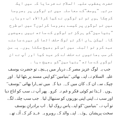
حضرت یعقوب علیہ السلام نے فرمایا کہ میں ایک
مرتبہ ”یوسف”کے معاملہ میں تم لوگوں پر بھروسا
کرچکا ہوں تو تم لوگوں نے کیا کرڈالا، اب دوبارہ
میں تم لوگوں پر کیسے بھروسا کرلوں؟ میں اس طرح
”بنیامین”کو ہرگز تم لوگوں کے ساتھ نہیں بھیجوں
گا۔ لیکن ہاں اگر تم لوگ حلف اٹھا کر میرے سامنے
عہد کرو تو البتہ میں اس کو بھیج سکتا ہوں۔ یہ سن
کر سب بھائیوں نے حلف لے کر عہد کیا اور آپ نے ان
لوگوں کے ساتھ ”بنیامین”کو بھیج دیا ۔
جب یہ لوگ عزیز مصر کے دربار میں پہنچے تو حضرت یوسف
علیہ السلام نے اپنے بھائی ”بنیامین”کو اپنی مسند پر بٹھا لیا۔ اور
چپکے سے ان کے کان میں کہہ دیا کہ میں تمہارا بھائی ”یوسف”
ہوں۔ لہٰذا تم کوئی فکر و غم نہ کرو۔ پھر آپ نے سب کو اناج دیا
اور سب نے اپنی اپنی بوریوں کو سنبھال لیا۔ جب سب چلنے لگے
تو آپ نے ”بنیامین”کو اپنے پاس روک لیا۔ اب برادرانِ یوسف
سخت پریشان ہوئے۔ اپنے والد کے روبرو یہ عہد کر کے آئے تھے