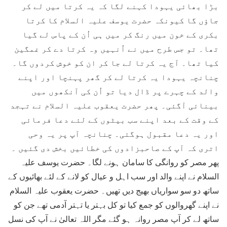
بڑا بھائی یہودا کہنے لگا کہ یہ کرتا میں لے کر
جاؤں گا کیونکہ حضرت یوسف علیہ السلام کا کرتا
بکری کے خون میں رنگ کر میں ہی اُن کے پاس لے گیا
تھا۔ تو جس طرح میں نے اُنہیں وہ کرتا دے کر غمگین
کیا تھا۔ آج یہ کرتا لے جا کر ان کو خوش کردوں گا۔
چنانچہ یہودا یہ کرتا لے کر گھر پہنچا اور اپنے
والد کے چہرے پر ڈال دیا تو اُن کی آنکھوں میں
بینائی آگئی۔ پھر حضرت یعقوب علیہ السلام نے تہجد
کے وقت کے بعد اپنے سب بیٹوں کے لئے دعا فرمائی
اور یہ دعا مقبول ہوگئی۔ چنانچہ آپ پر یہ وحی
اتری کہ آپ کے صاحبزادوں کی خطائیں بخش دی گئیں ۔
پھر مصر کو روانگی کا سامان ہونے لگا۔ حضرت یوسف علیہ
السلام نے اپنے والد اور سب اہل و عیال کو لانے کے لئے بھائیوں کے
ساتھ دو سو سواریاں بھیج دیں تھیں۔ حضرت یعقوب علیہ السلام
نے اپنے گھروالوں کو جمع کیا تو کل بہتر یا تہتر آدمی تھے جن کو
ساتھ لے کر آپ مصر روانہ ہو گئے مگر اللہ تعالیٰ نے آپ کی نسل