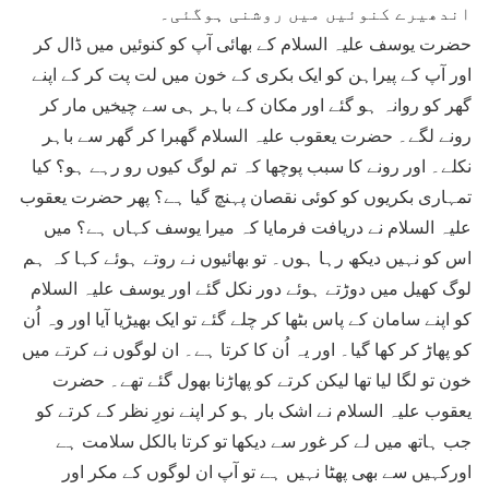
اندھیرے کنوئیں میں روشنی ہوگئی۔
حضرت یوسف علیہ السلام کے بھائی آپ کو کنوئیں میں ڈال کر
اور آپ کے پیراہن کو ایک بکری کے خون میں لت پت کر کے اپنے
گھر کو روانہ ہو گئے اور مکان کے باہر ہی سے چیخیں مار کر
رونے لگے۔ حضرت یعقوب علیہ السلام گھبرا کر گھر سے باہر
نکلے۔ اور رونے کا سبب پوچھا کہ تم لوگ کیوں رو رہے ہو؟ کیا
تمہاری بکریوں کو کوئی نقصان پہنچ گیا ہے؟ پھر حضرت یعقوب
علیہ السلام نے دریافت فرمایا کہ میرا یوسف کہاں ہے؟ میں
اس کو نہیں دیکھ رہا ہوں۔ تو بھائیوں نے روتے ہوئے کہا کہ ہم
لوگ کھیل میں دوڑتے ہوئے دور نکل گئے اور یوسف علیہ السلام
کو اپنے سامان کے پاس بٹھا کر چلے گئے تو ایک بھیڑیا آیا اور وہ اُن
کو پھاڑ کر کھا گیا۔ اور یہ اُن کا کرتا ہے۔ ان لوگوں نے کرتے میں
خون تو لگا لیا تھا لیکن کرتے کو پھاڑنا بھول گئے تھے۔ حضرت
یعقوب علیہ السلام نے اشک بار ہو کر اپنے نورِ نظر کے کرتے کو
جب ہاتھ میں لے کر غور سے دیکھا تو کرتا بالکل سلامت ہے
اورکہیں سے بھی پھٹا نہیں ہے تو آپ ان لوگوں کے مکر اور