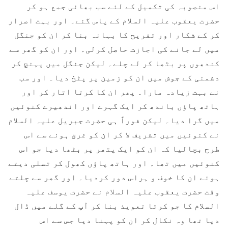
اس منصوبہ کی تکمیل کے لئے سب بھائی جمع ہو کر
حضرت یعقوب علیہ السلام کے پاس گئے۔ اور بہت اصرار
کر کے شکار اور تفریح کا بہانہ بنا کر ان کو جنگل
میں لے جانے کی اجازت حاصل کرلی۔ اور ان کو گھر سے
کندھوں پر بٹھا کر لے چلے۔ لیکن جنگل میں پہنچ کر
دشمنی کے جوش میں ان کو زمین پر پٹخ دیا۔ اور سب
نے بہت زیادہ مارا۔ پھر ان کا کرتا اتار کر اور
ہاتھ پاؤں باندھ کر ایک گہرے اور اندھیرے کنوئیں
میں گرا دیا۔ لیکن فوراً ہی حضرت جبریل علیہ السلام
نے کنوئیں میں تشریف لا کر ان کو غرق ہونے سے اس
طرح بچالیا کہ ان کو ایک پتھر پر بٹھا دیا جو اس
کنوئیں میں تھا۔ اور ہاتھ پاؤں کھول کر تسلی دیتے
ہوئے ان کا خوف و ہراس دور کردیا۔ اور گھر سے چلتے
وقت حضرت یعقوب علیہ السلام نے حضرت یوسف علیہ
السلام کا جو کرتا تعویذ بنا کر آپ کے گلے میں ڈال
دیا تھا وہ نکال کر ان کو پہنا دیا جس سے اس