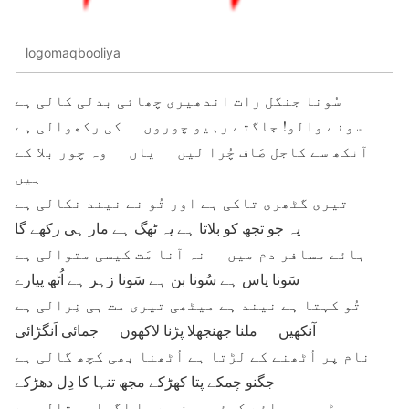
logomaqbooliya
سُونا جنگل رات اندھیری چھائی بدلی کالی ہے
سونے والو! جاگتے رہیو چوروں کی رکھوالی ہے
آنکھ سے کاجل صَاف چُرا لیں یاں وہ چور بلا کے
ہیں
تیری گٹھری تاکی ہے اور تُو نے نیند نکالی ہے
یہ جو تجھ کو بلاتا ہے یہ ٹھگ ہے مار ہی رکھے گا
ہائے مسافر دم میں نہ آنا مَت کیسی متوالی ہے
سَونا پاس ہے سُونا بن ہے سَونا زہر ہے اُٹھ پیارے
تُو کہتا ہے نیند ہے میٹھی تیری مت ہی نِرالی ہے
آنکھیں ملنا جھنجھلا پڑنا لاکھوں جمائی اَنگڑائی
نام پر اُٹھنے کے لڑتا ہے اُٹھنا بھی کچھ گالی ہے
جگنو چمکے پتا کھڑکے مجھ تنہا کا دِل دھڑکے
ڈر سمجھائے کوئی پون ہے یا اگیا بیتالی ہے