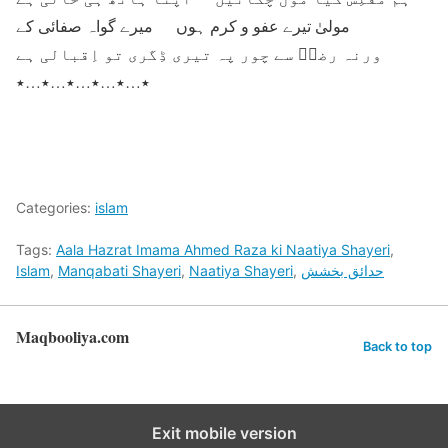
مولیٰ تیرے عفو و کرم ہوں میرے گواہ صفائی کے
ورنہ رضاؔ سے چور پہ تیری ڈِگری تو اِقبالی ہے
٭…٭…٭…٭…٭…٭
Categories:
islam
Tags:
Aala Hazrat Imama Ahmed Raza ki Naatiya Shayeri
,
حدائق بخشش
,
Naatiya Shayeri
,
Manqabati Shayeri
,
Islam
Maqbooliya.com
Back to top
Exit mobile version