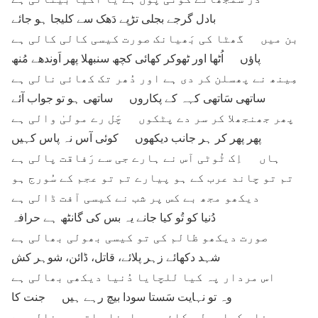
بادل گرجے بجلی تڑپے دَھک سے کلیجا ہو جائے
بن میں گھٹا کی بَھیانک صورت کیسی کالی کالی ہے
پاؤں اُٹھا اور ٹھوکر کھائی کچھ سنبھلا پھر اَوندھے مُنھ
مِینھ نے پھسلن کر دی ہے اور دُھر تک کھائی نالی ہے
ساتھی سَاتھی کہہ کے پکاروں ساتھی ہو تو جواب آئے
پھر جھنجھلا کر سر دے پٹکوں چَل رے مولیٰ والی ہے
پھر پھر کر ہر جانب دیکھوں کوئی آس نہ پاس کہیں
ہاں اِک ٹُوٹی آس نے ہارے جی سے رَفاقت پالی ہے
تم تو چاند عرب کے ہو پیارے تم تو عجم کے سُورج ہو
دیکھو مجھ بے کس پر شب نے کیسی آفت ڈالی ہے
دُنیا کو تُو کیا جانے یہ بس کی گانٹھ ہے حرافہ
صورت دیکھو ظالم کی تو کیسی بھولی بھالی ہے
شہد دکھائے زہر پلائے، قاتل، ڈائن، شوہر کش
اس مردار پہ کیا للچایا دُنیا دیکھی بھالی ہے
وہ تو نہایت سَستا سودا بیچ رہے ہیں جنت کا
ہم مفلِس کیا مول چکائیں اپنا ہاتھ ہی خالی ہے