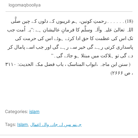
logomaqbooliya
(18)۔۔۔۔۔۔رحمتِ کونين، ہم غريبوں کے دلوں کے چین صلَّی
اللہ تعالیٰ علیہ وآلہ وسلَّم کا فرمانِ عالیشان ہے :”يہ اُمت جب
تک اس کی عظمت کا حق ادا کرتے ہوئے اس کی حرمت کی
پاسداری کرتی رہے گی خير سے رہے گی اور جب اسے پامال کر
دے گی تو ہلاکت ميں مبتلا ہو جائے گی۔”
( سنن ابن ماجہ ،ابواب المناسک ، باب فضل مکۃ الحدیث: ۳۱۱۰
، ص ۲۶۶۶)
Categories:
islam
جہنم میں لے جانے والے اعمال
,
Islam
Tags: