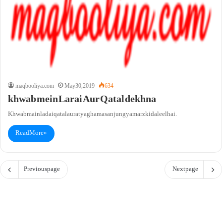
maqbooliya.com
May 30, 2019
634
khwab mein Larai Aur Qatal dekhna
Khwab main ladai qatal aurat ya ghamasan jung ya marz ki daleel hai.
Read More »
Previous page
Next page