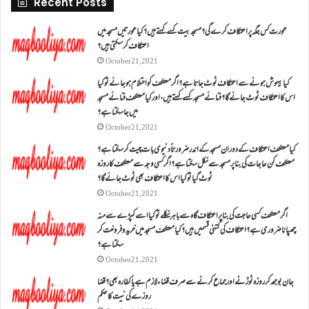
Recent Posts
عورت کس جگہ پر اعتکاف کرے گی؟مسجد بیت کسے کہتے ہیں؟کیا عورتیں مسجد میں
اعتکاف کر سکتی ہیں؟
October 21, 2021
کیا بیہوش ہونے سے اعتکاف ٹوٹ جاتا ہے؟ اگر معتکف کو احتلام ہو جائے تو کیا
اس کا اعتکاف ٹوٹ جائے گا؟فنائے مسجد کسے کہتے ہیں ، اور کیا معتکف فنائے مسجد
میں جا سکتا ہے؟
October 21, 2021
کیا معتکف اعتکاف کے دوران مسجد کے اندر ضرورتاً دنیوی بات چیت کر سکتا ہے؟
معتکف کن حاجات کی بنا پر مسجد سے نکل سکتا ہے؟ اگر کسی وجہ سے معتکف کا روزہ
ٹوٹ گیا تو کیا اس کا اعتکاف بھی ٹوٹ جائے گا؟
October 21, 2021
اگر معتکف کسی حاجت کی بنا پر اعتکاف گاہ سے باہر نکلے تو کیا اسے کپڑے سے منہ
چھپانا ضروری ہے؟اعتکاف کی کتنی قسمیں ہیں؟کیا معتکف مسجد میں خرید و فروخت کر
سکتا ہے؟
October 21, 2021
جان بوجھ کر روزہ ٹوڑنے اور جماع کرنے سے صرف قضاء لازم ہے یا کفارہ بھی؟ قضا
روزے کی نیت کا حکم