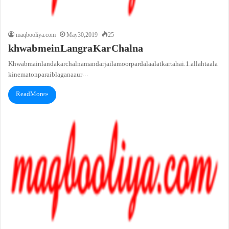
maqbooliya.com
May 30, 2019
25
khwab mein Langra Kar Chalna
Khwab main landa kar chalna mandar jail amoor par dalaalat karta hai.1. allah taala
ki nematon par aib lagana aur…
Read More »