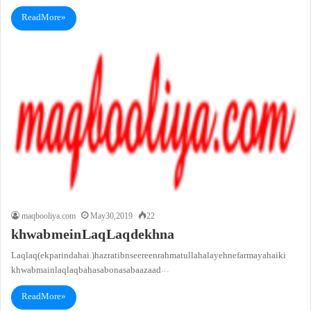
Read More »
maqbooliya.com
May 30, 2019
22
khwab mein Laq Laq dekhna
Laq laq (ek parinda hai.)hazrat ibn seereen rahmatullah alayeh ne farmaya hai ki
khwab main laq laq bahasabo nasab aazaad…
Read More »