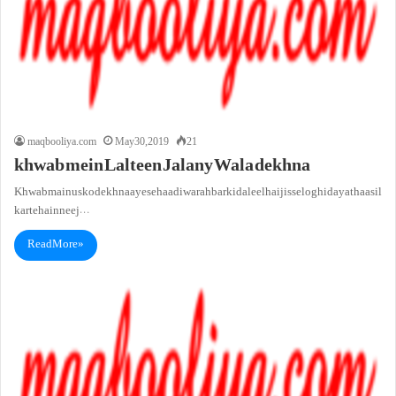
maqbooliya.com
May 30, 2019
21
khwab mein Lalteen Jalany Wala dekhna
Khwab main us ko dekhna ayese haadi wa rahbar ki daleel hai jis se log hidayat haasil
karte hain neej…
Read More »