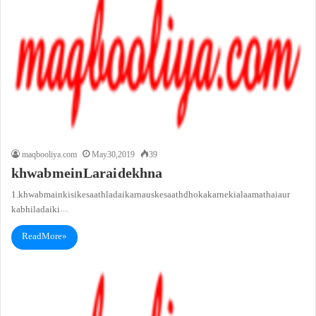
maqbooliya.com
May 30, 2019
39
khwab mein Larai dekhna
1. khwab main kisi ke saath ladai karna us ke saath dhoka karne ki alaamat hai aur
kabhi ladai ki…
Read More »