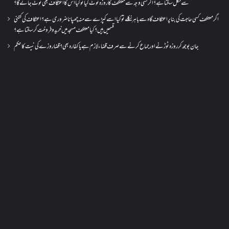
سے نکل سکتا ہے؟ اگر کسی وجہ سے معتکف کا روزہ ٹوٹ گیا تو کیا اس کا اعتکاف بھی ٹوٹ جائے گا؟
اگر معتکف کسی حاجت کی بنا پر اعتکاف گاہ سے باہر نکلے تو کیا اسے کپڑے سے منہ چھپانا ضروری ہے؟اعتکاف کی کتنی
قسمیں ہیں؟کیا معتکف مسجد میں خرید و فروخت کر سکتا ہے؟
جان بوجھ کر روزہ ٹوڑنے اور جماع کرنے سے صرف قضاء لازم ہے یا کفارہ بھی؟ قضا روزے کی نیت کا حکم