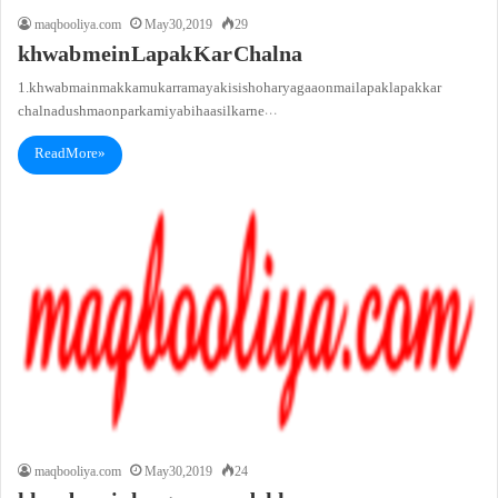
maqbooliya.com
May 30, 2019
29
khwab mein Lapak Kar Chalna
1. khwab main makka mukarrama ya kisi shohar ya gaaon mai lapak lapak kar
chalna dushmaon par kamiyabi haasil karne…
Read More »
maqbooliya.com
May 30, 2019
24