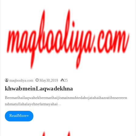
maqbooliya.com
May 30, 2019
25
khwab mein Laqwa dekhna
Beemari hailaqwah ek beemari hai jis main muh teda ho jata hai hazrat ibn seereen
rahmatullah alayeh ne farmaya hai…
Read More »