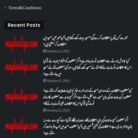
Terms & Conditions
Recent Posts
عورت کس جگہ پر اعتکاف کرے گی؟مسجد بیت کسے کہتے ہیں؟کیا عورتیں مسجد میں
اعتکاف کر سکتی ہیں؟
October 21, 2021
کیا بیہوش ہونے سے اعتکاف ٹوٹ جاتا ہے؟ اگر معتکف کو احتلام ہو جائے تو کیا
اس کا اعتکاف ٹوٹ جائے گا؟فنائے مسجد کسے کہتے ہیں ، اور کیا معتکف فنائے مسجد
میں جا سکتا ہے؟
October 21, 2021
کیا معتکف اعتکاف کے دوران مسجد کے اندر ضرورتاً دنیوی بات چیت کر سکتا ہے؟
معتکف کن حاجات کی بنا پر مسجد سے نکل سکتا ہے؟ اگر کسی وجہ سے معتکف کا روزہ
ٹوٹ گیا تو کیا اس کا اعتکاف بھی ٹوٹ جائے گا؟
October 21, 2021
اگر معتکف کسی حاجت کی بنا پر اعتکاف گاہ سے باہر نکلے تو کیا اسے کپڑے سے منہ
چھپانا ضروری ہے؟اعتکاف کی کتنی قسمیں ہیں؟کیا معتکف مسجد میں خرید و فروخت کر
سکتا ہے؟