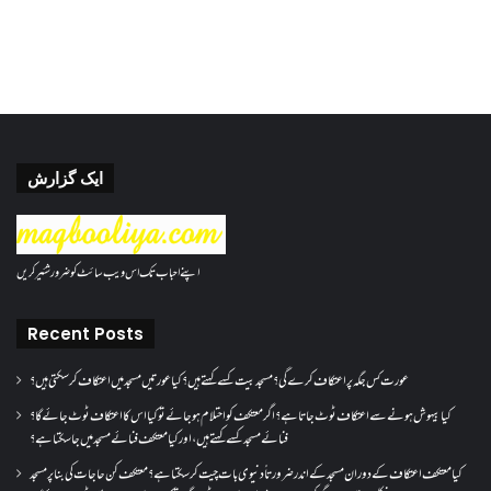
ایک گزارش
اپنے احباب تک اس ویب سائٹ کو ضرور شئیر کریں
Recent Posts
عورت کس جگہ پر اعتکاف کرے گی؟مسجد بیت کسے کہتے ہیں؟کیا عورتیں مسجد میں اعتکاف کر سکتی ہیں؟
کیا بیہوش ہونے سے اعتکاف ٹوٹ جاتا ہے؟ اگر معتکف کو احتلام ہو جائے تو کیا اس کا اعتکاف ٹوٹ جائے گا؟
فنائے مسجد کسے کہتے ہیں ، اور کیا معتکف فنائے مسجد میں جا سکتا ہے؟
کیا معتکف اعتکاف کے دوران مسجد کے اندر ضرورتاً دنیوی بات چیت کر سکتا ہے؟معتکف کن حاجات کی بنا پر مسجد