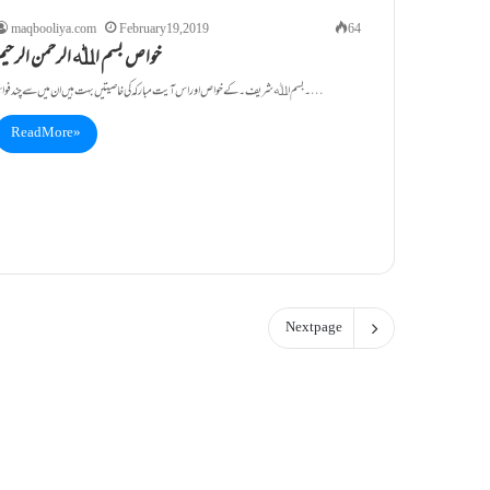
maqbooliya.com
February 19, 2019
64
خواص بسم اﷲ الرحمن الرحیم
۔بسم اﷲشریف ۔ کے خواص اور اس آیت مبارکہ کی خاصیتیں بہت ہیں ان میں سے چند فوائد…
Read More »
Next page