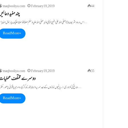
maqbooliya.com
February 19, 2019
44
چند مفید دعائی
(۱)صَلَّی اللہُ عَلَی النَّبِیِّ الْاُمِّیِّ وَاٰلِہٖ صَلَّی اللہُ عَلَیْہِ وَسَلّمْ صَلَاۃً وَّ سَلَامًا عَلَیْکَ یَا رَسُوْلَ اللہِO اس درود شریف…
Read More »
maqbooliya.com
February 19, 2019
35
دوسرے مختلف عملیات
دماغ کی کمزوری:۔ پانچوں نمازوں کے بعد سر پر داہنا ہاتھ رکھ کر گیارہ مرتبہ یَا قَوِیُّ پڑھو۔ نظر کا…
Read More »