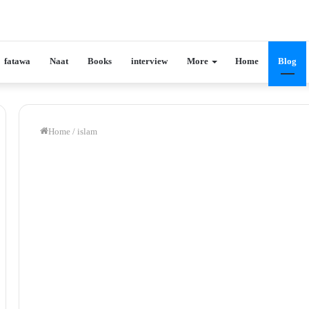
fatawa
Naat
Books
interview
More
Home
Blog
Home
/
islam