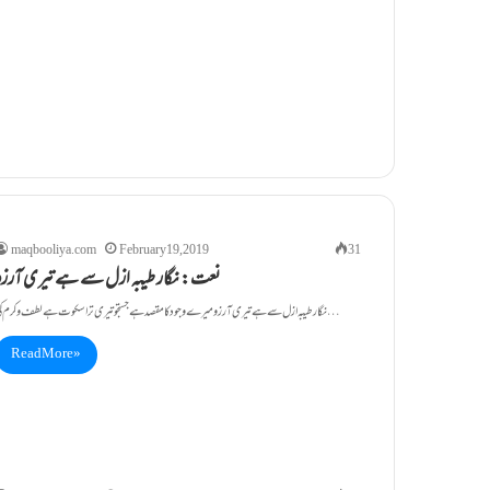
maqbooliya.com
February 19, 2019
31
نعت: نگار طیبہ ازل سے ہے تیری آرزو
نگار طیبہ ازل سے ہے تیری آرزو میرے وجود کا مقصد ہے جستجو تیری ترا سکوت ہے لطف وکرم کی…
Read More »