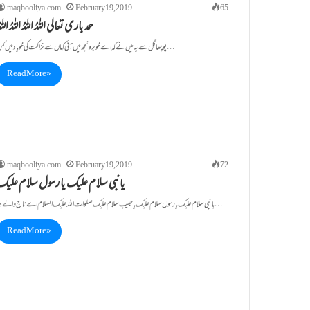
maqbooliya.com
February 19, 2019
65
حمد باری تعالی اللہُ اللہُ اللہُ اللہ
پوچھا گل سے یہ میں نے کہ اے خوبرو تجھ میں آئی کہاں سے نزاکت کی خو یاد میں کس…
Read More »
maqbooliya.com
February 19, 2019
72
یانبی سلام علیک یا رسول سلام علیک
یا نبی سلام علیک یا رسول سلام علیک یا حبیب سلام علیک صلوات اللہ علیک السلام اے تاج والے دو…
Read More »