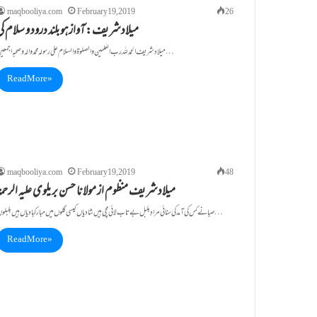
maqbooliya.com
February 19, 2019
26
میلادشریف: آوازہوبلند درود و سلام کی
میلادشریف الحمد للہ رب العٰلمین والصلوۃ والسلام علی رسولہ محمد و الہ وصحبہ اجمعین …
Read More »
maqbooliya.com
February 19, 2019
48
میلادشریف منظوم از مولانا حسن بریلوی علیہ الرحمۃ
صبا نے کس کی آمد کی سنائی مرادِبلبل بے تاب لائی مچی ہیں شادیاں کیسی گلوں میں مبارکبادیاں ہیں بلبلوں…
Read More »