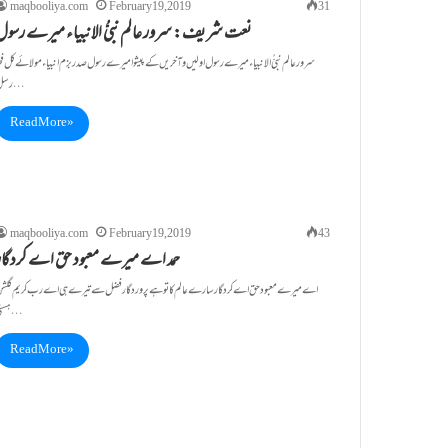
maqbooliya.com
February 19, 2019
31
نعت شریف: سرور عالم نبیُّ الانبیاء میرے رسول
سرور عالم نبیُّ الانبیاء میرے رسول اولیں و آخریں کے پیشوا میرے رسول صدر بزم انبیاء مولائے کل فخ
رسل…
Read More »
maqbooliya.com
February 19, 2019
43
حمد اے میرے معبود حق اے کردگار
اے میرے معبود حق اے کردگار سارے عالم کاتو ہے پروردگار فضل سے تیرے ہی اے رب کریم گلش
ہستی…
Read More »