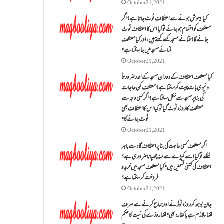
October 21, 2021
کیا بیہوش ہونے سے اعتکاف ٹوٹ جاتا ہے؟ اگر
معتکف کو احتلام ہو جائے تو کیا اس کا اعتکاف ٹوٹ
جائے گا؟فنائے مسجد کسے کہتے ہیں ، اور کیا معتکف
فنائے مسجد میں جا سکتا ہے؟
October 21, 2021
کیا معتکف اعتکاف کے دوران مسجد کے اندر ضرورتاً
دنیوی بات چیت کر سکتا ہے؟معتکف کن حاجات
کی بنا پر مسجد سے نکل سکتا ہے؟ اگر کسی وجہ سے
معتکف کا روزہ ٹوٹ گیا تو کیا اس کا اعتکاف بھی
ٹوٹ جائے گا؟
October 21, 2021
اگر معتکف کسی حاجت کی بنا پر اعتکاف گاہ سے باہر
نکلے تو کیا اسے کپڑے سے منہ چھپانا ضروری ہے؟
اعتکاف کی کتنی قسمیں ہیں؟کیا معتکف مسجد میں خرید و
فروخت کر سکتا ہے؟
October 21, 2021
جان بوجھ کر روزہ ٹوڑنے اور جماع کرنے سے صرف
قضاء لازم ہے یا کفارہ بھی؟ قضا روزے کی نیت کا حکم