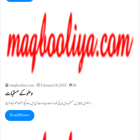
maqbooliya.com
February 18, 2019
58
وضو کے مستحبات
وضو میں جو چیزیں مستحب ہیں ان کی تعداد بہت زیادہ ہے جن میں سے کچھ ضمناً وضو کے طریقہ…
Read More »