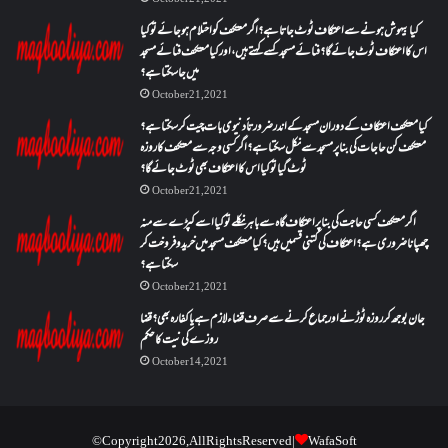
کیا بیہوش ہونے سے اعتکاف ٹوٹ جاتا ہے؟ اگر معتکف کو احتلام ہو جائے تو کیا
اس کا اعتکاف ٹوٹ جائے گا؟فنائے مسجد کسے کہتے ہیں ، اور کیا معتکف فنائے مسجد
میں جا سکتا ہے؟
October 21, 2021
کیا معتکف اعتکاف کے دوران مسجد کے اندر ضرورتاً دنیوی بات چیت کر سکتا ہے؟
معتکف کن حاجات کی بنا پر مسجد سے نکل سکتا ہے؟ اگر کسی وجہ سے معتکف کا روزہ
ٹوٹ گیا تو کیا اس کا اعتکاف بھی ٹوٹ جائے گا؟
October 21, 2021
اگر معتکف کسی حاجت کی بنا پر اعتکاف گاہ سے باہر نکلے تو کیا اسے کپڑے سے منہ
چھپانا ضروری ہے؟اعتکاف کی کتنی قسمیں ہیں؟کیا معتکف مسجد میں خرید و فروخت کر
سکتا ہے؟
October 21, 2021
جان بوجھ کر روزہ ٹوڑنے اور جماع کرنے سے صرف قضاء لازم ہے یا کفارہ بھی؟ قضا
روزے کی نیت کا حکم
October 14, 2021
© Copyright 2026, All Rights Reserved |
WafaSoft