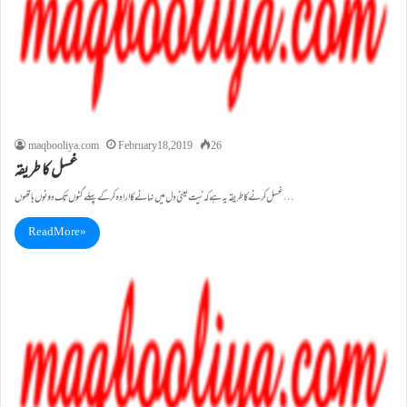
maqbooliya.com
February 18, 2019
26
غسل کا طریقہ
غسل کرنے کا طریقہ یہ ہے کہ نیت یعنی دل میں نہانے کا ارادہ کرکے پہلے گٹوں تک دونوں ہاتھوں…
Read More »