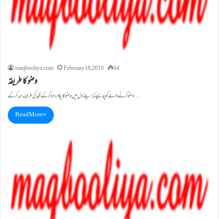
maqbooliya.com
February 18, 2019
64
وضو کا طریقہ
وضو کرنے والے کو چاہیے کہ اپنے دل میں وضو کا پکا ارادہ کرکے قبلہ کی طرف منہ کرکے…
Read More »