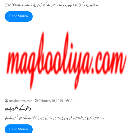
(۱)پیشاب یا پاخانہ کرنا(۲)پیشاب یا پاخانہ کے راستوں سے کسی بھی چیز یا پاخانہ کے راستہ سے ہوا کا نکلنا…
Read More »
maqbooliya.com
February 18, 2019
38
وضو کے مکروہات
وضو میں اکیس باتیں مکروہ ہیں۔ یعنی یہ چیزیں وضو میں نہ ہونی چاہیں۔(۱)عورت کے وضو یا غسل کے بچے…
Read More »