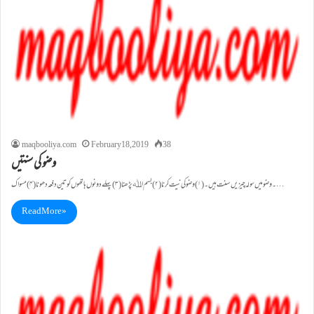
maqbooliya.com
February 18, 2019
38
وضو کی سنتیں
۔وضو میں سولہ چیزیں سنت ہیں۔(۱)وضو کی نیت کرنا (۲)بسم اﷲ پڑھنا (۳)پہلے دونوں ہاتھوں کو تین دفعہ دھونا (۴)مسواک…
Read More »