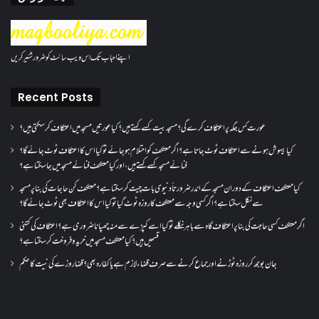
اپنے احباب تک اس ویب سائٹ کو ضرور شئیر کریں
Recent Posts
عورت کس جگہ پر اعتکاف کرے گی؟مسجد بیت کسے کہتے ہیں؟کیا عورتیں مسجد میں اعتکاف کر سکتی ہیں؟
کیا بیہوش ہونے سے اعتکاف ٹوٹ جاتا ہے؟ اگر معتکف کو احتلام ہو جائے تو کیا اس کا اعتکاف ٹوٹ جائے گا؟
فنائے مسجد کسے کہتے ہیں ، اور کیا معتکف فنائے مسجد میں جا سکتا ہے؟
کیا معتکف اعتکاف کے دوران مسجد کے اندر ضرورتاً دنیوی بات چیت کر سکتا ہے؟معتکف کن حاجات کی بنا پر مسجد
سے نکل سکتا ہے؟ اگر کسی وجہ سے معتکف کا روزہ ٹوٹ گیا تو کیا اس کا اعتکاف بھی ٹوٹ جائے گا؟
اگر معتکف کسی حاجت کی بنا پر اعتکاف گاہ سے باہر نکلے تو کیا اسے کپڑے سے منہ چھپانا ضروری ہے؟اعتکاف کی کتنی
قسمیں ہیں؟کیا معتکف مسجد میں خرید و فروخت کر سکتا ہے؟
جان بوجھ کر روزہ ٹوڑنے اور جماع کرنے سے صرف قضاء لازم ہے یا کفارہ بھی؟ قضا روزے کی نیت کا حکم