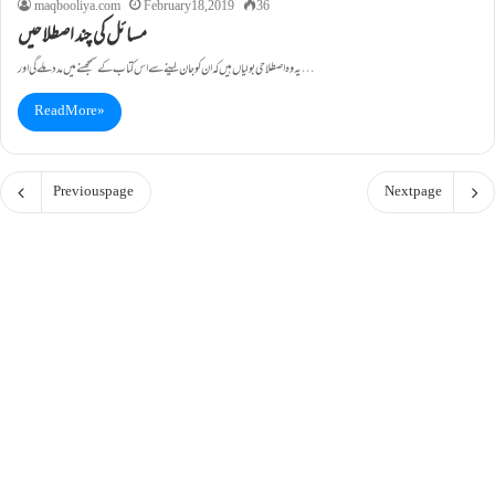
maqbooliya.com
February 18, 2019
36
مسائل کی چند اصطلاحیں
یہ وہ اصطلاحی بولیاں ہیں کہ ان کو جان لینے سے اس کتاب کے سمجھنے میں مدد ملے گی اور…
Read More »
Previous page
Next page