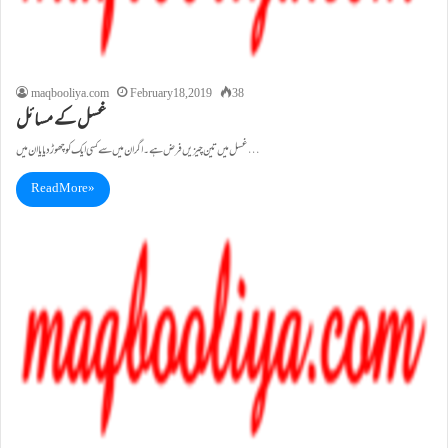
maqbooliya.com
February 18, 2019
38
غسل کے مسائل
غسل میں تین چیزیں فرض ہے۔ اگر ان میں سے کسی ایک کو چھوڑ دیا یا ان میں…
Read More »