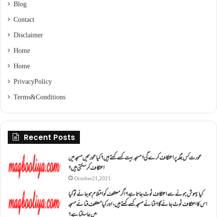
Blog
Contact
Disclaimer
Home
Home
Privacy Policy
Terms & Conditions
Recent Posts
عورت کس جگہ پر اعتکاف کرے گی؟مسجد بیت کسے کہتے ہیں؟کیا عورتیں مسجد میں
اعتکاف کر سکتی ہیں؟
October 21, 2021
کیا بیہوش ہونے سے اعتکاف ٹوٹ جاتا ہے؟ اگر معتکف کو احتلام ہو جائے تو کیا
اس کا اعتکاف ٹوٹ جائے گا؟فنائے مسجد کسے کہتے ہیں ، اور کیا معتکف فنائے مسجد
میں جا سکتا ہے؟