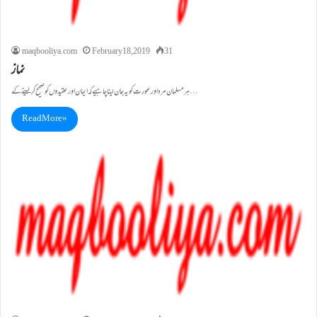
maqbooliya.com
February 18, 2019
31
نماز
ہر مسلمان مرد اور عورت کو یہ جان لینا چاہیے کہ ایمان اور عقیدوں کو صحیح کر لینے کے…
Read More »