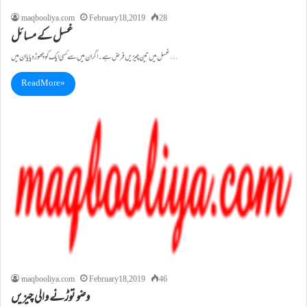
maqbooliya.com
February 18, 2019
28
غسل کے مسائل
غسل میں تین چیزیں فرض ہے۔ اگر ان میں سے کسی ایک کو چھوڑ دیا یا ان میں…
Read More »
maqbooliya.com
February 18, 2019
46
وضو توڑنے والی چیزیں