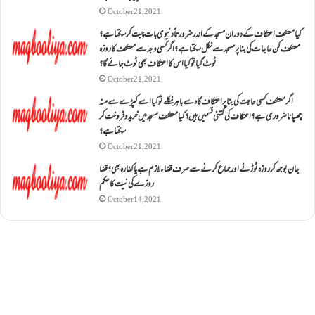
October 21, 2021
کیا معتکف اعتکاف کے دوران مسجد کے اندر ضرورتاً دنیوی بات چیت کر سکتا ہے؟
معتکف کن حاجات کی بنا پر مسجد سے نکل سکتا ہے؟ اگر کسی وجہ سے معتکف کا روزہ
ٹوٹ گیا تو کیا اس کا اعتکاف بھی ٹوٹ جائے گا؟
October 21, 2021
اگر معتکف کسی حاجت کی بنا پر اعتکاف گاہ سے باہر نکلے تو کیا اسے کپڑے سے منہ
چھپانا ضروری ہے؟اعتکاف کی کتنی قسمیں ہیں؟کیا معتکف مسجد میں خرید و فروخت کر
سکتا ہے؟
October 21, 2021
جان بوجھ کر روزہ ٹوڑنے اور جماع کرنے سے صرف قضاء لازم ہے یا کفارہ بھی؟ قضا
روزے کی نیت کا حکم
October 14, 2021