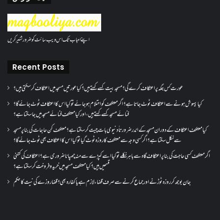
اپنے احباب تک اس ویب سائٹ کو ضرور شئیر کریں
Recent Posts
عورت کس جگہ پر اعتکاف کرے گی؟مسجد بیت کسے کہتے ہیں؟کیا عورتیں مسجد میں اعتکاف کر سکتی ہیں؟
کیا بیہوش ہونے سے اعتکاف ٹوٹ جاتا ہے؟ اگر معتکف کو احتلام ہو جائے تو کیا اس کا اعتکاف ٹوٹ جائے گا؟
فنائے مسجد کسے کہتے ہیں ، اور کیا معتکف فنائے مسجد میں جا سکتا ہے؟
کیا معتکف اعتکاف کے دوران مسجد کے اندر ضرورتاً دنیوی بات چیت کر سکتا ہے؟معتکف کن حاجات کی بنا پر مسجد
سے نکل سکتا ہے؟ اگر کسی وجہ سے معتکف کا روزہ ٹوٹ گیا تو کیا اس کا اعتکاف بھی ٹوٹ جائے گا؟
اگر معتکف کسی حاجت کی بنا پر اعتکاف گاہ سے باہر نکلے تو کیا اسے کپڑے سے منہ چھپانا ضروری ہے؟اعتکاف کی کتنی
قسمیں ہیں؟کیا معتکف مسجد میں خرید و فروخت کر سکتا ہے؟
جان بوجھ کر روزہ ٹوڑنے اور جماع کرنے سے صرف قضاء لازم ہے یا کفارہ بھی؟ قضا روزے کی نیت کا حکم