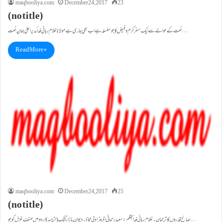
maqbooliya.com
December 24, 2017
23
(no title)
نعت کے حوالے سے ایک سفر کرم وفیض کاجوسلسلہ ہے اب بھی جاری ہے مولاناغلام ربانی فداؔ مدیراعلیٰ جہان نعت…
Read More »
maqbooliya.com
December 24, 2017
25
(no title)
صالح قدروں کا ترجمان۔غلام ربانی فداؔ بقلم: سعید رحمانی اڈیٹر ادبی محاذ۔دیوان بازار کٹک(اڑیسہ) اردو میں صنفِ غزل کو جو…