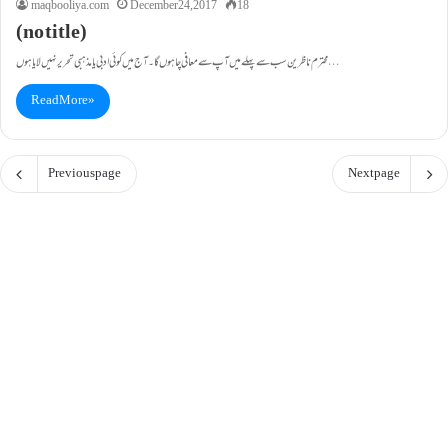
maqbooliya.com
December 24, 2017
18
(no title)
محترم ناظرین سب سے پہلے میں آپ سے معافی چاہوں گا۔ آج میں کوئی ادبی یامذہبی تحریر نہیں لایا ہوں…
Read More »
Previous page
Next page