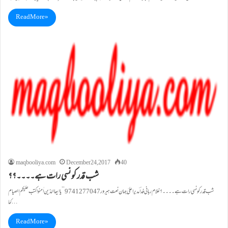
Read More »
maqbooliya.com
December 24, 2017
40
شب قدر کونسی رات ہے۔۔۔۔؟؟
شب قدر کونسی رات ہے۔۔۔۔؟ غلام ربانی فداؔ مدیراعلیٰ جہان نعت ہیرور9741277047 ’’یا ایھا الذین اٰمنوا کتب علیکم الصیام
کما…
Read More »