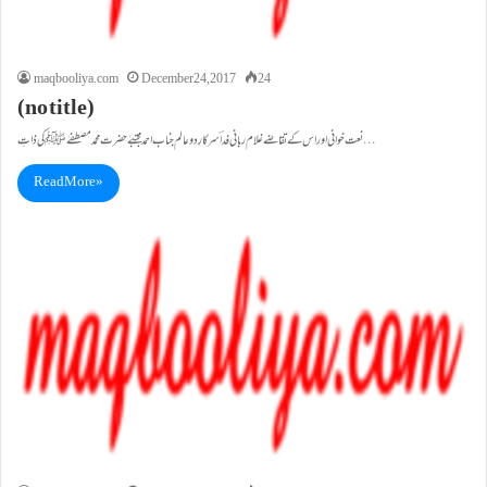
maqbooliya.com
December 24, 2017
24
(no title)
نعت خوانی اور اس کے تقاضے غلام ربانی فداؔ سرکارِ دوعالم جناب احمد مجتبےٰ حضرت محمد مصطفےٰ ﷺ کی ذاتِ…
Read More »