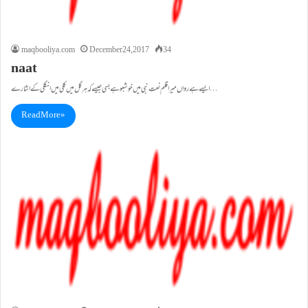
maqbooliya.com
December 24, 2017
34
naat
ایسے ہے رواں میراقلم نعتِ نبی میں خوشبو ہے بسی جیسے کہ ہر گل میں کلی میں انگلی کے اشارے…
Read More »