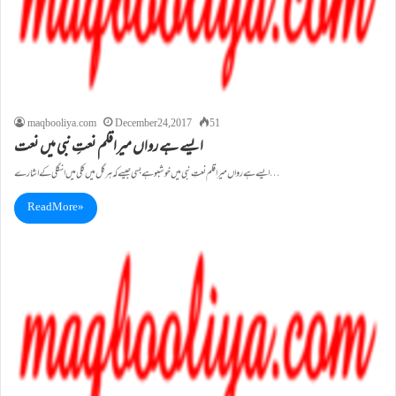
maqbooliya.com
December 24, 2017
51
ایسے ہے رواں میراقلم نعتِ نبی میں نعت
ایسے ہے رواں میراقلم نعتِ نبی میں خوشبو ہے بسی جیسے کہ ہر گل میں کلی میں انگلی کے اشارے…
Read More »