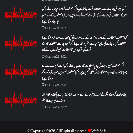
کیا بیہوش ہونے سے اعتکاف ٹوٹ جاتا ہے؟ اگر معتکف کو احتلام ہو جائے تو کیا
اس کا اعتکاف ٹوٹ جائے گا؟فنائے مسجد کسے کہتے ہیں ، اور کیا معتکف فنائے مسجد
میں جا سکتا ہے؟
October 21, 2021
کیا معتکف اعتکاف کے دوران مسجد کے اندر ضرورتاً دنیوی بات چیت کر سکتا ہے؟
معتکف کن حاجات کی بنا پر مسجد سے نکل سکتا ہے؟ اگر کسی وجہ سے معتکف کا روزہ
ٹوٹ گیا تو کیا اس کا اعتکاف بھی ٹوٹ جائے گا؟
October 21, 2021
اگر معتکف کسی حاجت کی بنا پر اعتکاف گاہ سے باہر نکلے تو کیا اسے کپڑے سے منہ
چھپانا ضروری ہے؟اعتکاف کی کتنی قسمیں ہیں؟کیا معتکف مسجد میں خرید و فروخت کر
سکتا ہے؟
October 21, 2021
جان بوجھ کر روزہ ٹوڑنے اور جماع کرنے سے صرف قضاء لازم ہے یا کفارہ بھی؟ قضا
روزے کی نیت کا حکم
October 14, 2021
© Copyright 2026, All Rights Reserved |
WafaSoft