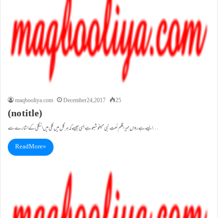
maqbooliya.com
December 24, 2017
25
(no title)
ایسے ہے رواں میراقلم نعتِ نبی میںخوشبو ہے بسی جیسے کہ ہر گل میں کلی میں انگلی کے اشارے سے…
Read More »