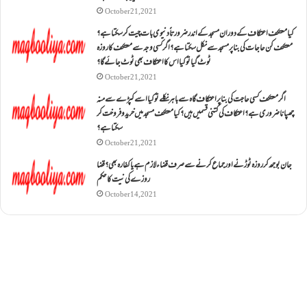
October 21, 2021
کیا معتکف اعتکاف کے دوران مسجد کے اندر ضرورتاً دنیوی بات چیت کر سکتا ہے؟
معتکف کن حاجات کی بنا پر مسجد سے نکل سکتا ہے؟ اگر کسی وجہ سے معتکف کا روزہ
ٹوٹ گیا تو کیا اس کا اعتکاف بھی ٹوٹ جائے گا؟
October 21, 2021
اگر معتکف کسی حاجت کی بنا پر اعتکاف گاہ سے باہر نکلے تو کیا اسے کپڑے سے منہ
چھپانا ضروری ہے؟اعتکاف کی کتنی قسمیں ہیں؟کیا معتکف مسجد میں خرید و فروخت کر
سکتا ہے؟
October 21, 2021
جان بوجھ کر روزہ ٹوڑنے اور جماع کرنے سے صرف قضاء لازم ہے یا کفارہ بھی؟ قضا
روزے کی نیت کا حکم
October 14, 2021