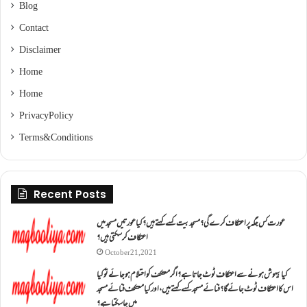
Blog
Contact
Disclaimer
Home
Home
Privacy Policy
Terms & Conditions
Recent Posts
عورت کس جگہ پر اعتکاف کرے گی؟مسجد بیت کسے کہتے ہیں؟کیا عورتیں مسجد میں
اعتکاف کر سکتی ہیں؟
October 21, 2021
کیا بیہوش ہونے سے اعتکاف ٹوٹ جاتا ہے؟ اگر معتکف کو احتلام ہو جائے تو کیا
اس کا اعتکاف ٹوٹ جائے گا؟فنائے مسجد کسے کہتے ہیں ، اور کیا معتکف فنائے مسجد
میں جا سکتا ہے؟