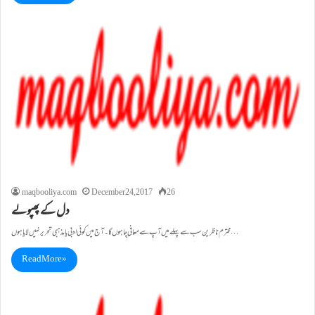
maqbooliya.com
December 24, 2017
26
دل کے پھپولے
محترم ناظرین سب سے پہلے میں آپ سے معافی چاہوں گا۔ آج میں کوئی ادبی یامذہبی تحریر نہیں لایا ہوں…
Read More »