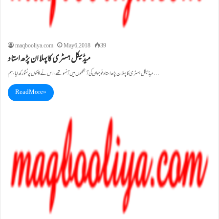
maqbooliya.com
May 6, 2018
39
میڈیکل ہسٹری کاپہلا ان پڑھ استاد
میڈیکل ہسٹری کاپہلا ان پڑھ استاد نوجوان کی آنکھوں میں آنسو تھے، اس نے پلکوں پر ٹشو رکھ لیا، ہم…
Read More »