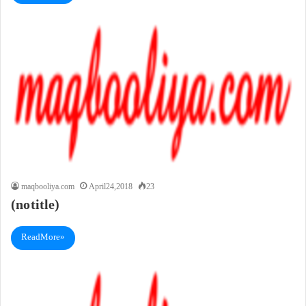
maqbooliya.com
April 24, 2018
23
(no title)
Read More »