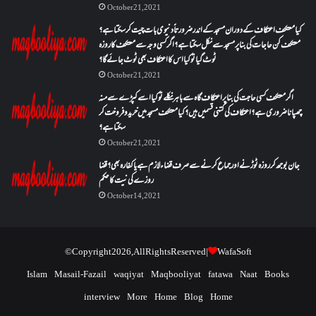
October 21, 2021
کیا معتکف اعتکاف کے دوران مسجد کے اندر ضرورتاً دنیوی بات چیت کر سکتا ہے؟
معتکف کن حاجات کی بنا پر مسجد سے نکل سکتا ہے؟ اگر کسی وجہ سے معتکف کا روزہ
ٹوٹ گیا تو کیا اس کا اعتکاف بھی ٹوٹ جائے گا؟
October 21, 2021
اگر معتکف کسی حاجت کی بنا پر اعتکاف گاہ سے باہر نکلے تو کیا اسے کپڑے سے منہ
چھپانا ضروری ہے؟اعتکاف کی کتنی قسمیں ہیں؟کیا معتکف مسجد میں خرید و فروخت کر
سکتا ہے؟
October 21, 2021
جان بوجھ کر روزہ ٹوڑنے اور جماع کرنے سے صرف قضاء لازم ہے یا کفارہ بھی؟ قضا
روزے کی نیت کا حکم
October 14, 2021
© Copyright 2026, All Rights Reserved |
WafaSoft
Islam
Masail-Fazail
waqiyat
Maqbooliyat
fatawa
Naat
Books
interview
More
Home
Blog
Home