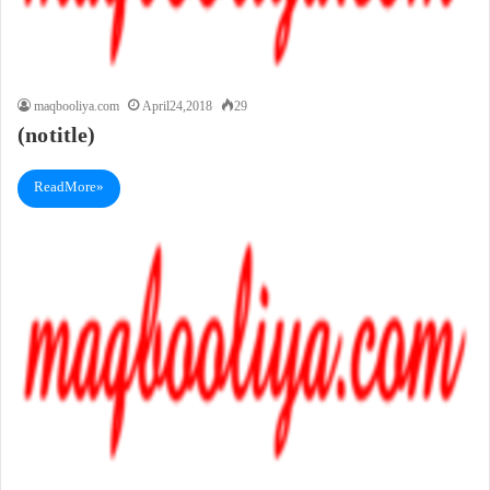
maqbooliya.com
April 24, 2018
29
(no title)
Read More »