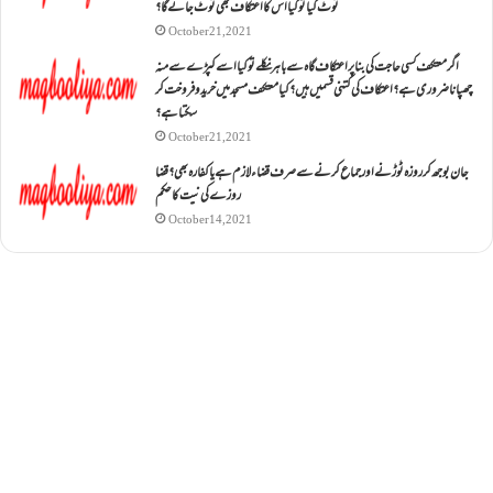
ٹوٹ گیا تو کیا اس کا اعتکاف بھی ٹوٹ جائے گا؟
October 21, 2021
اگر معتکف کسی حاجت کی بنا پر اعتکاف گاہ سے باہر نکلے تو کیا اسے کپڑے سے منہ
چھپانا ضروری ہے؟اعتکاف کی کتنی قسمیں ہیں؟کیا معتکف مسجد میں خرید و فروخت کر
سکتا ہے؟
October 21, 2021
جان بوجھ کر روزہ ٹوڑنے اور جماع کرنے سے صرف قضاء لازم ہے یا کفارہ بھی؟ قضا
روزے کی نیت کا حکم
October 14, 2021