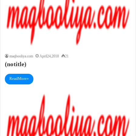
maqbooliya.com
April 24, 2018
21
(no title)
Read More »