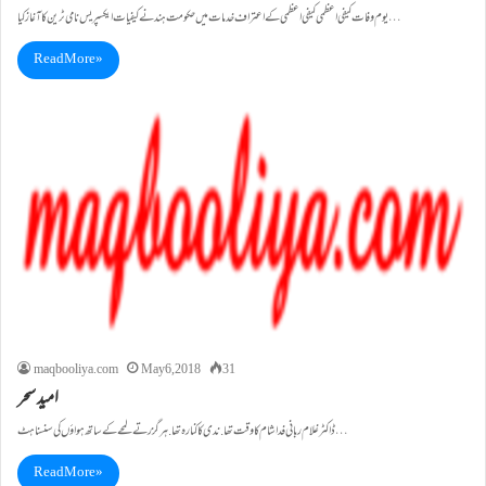
یوم وفات کیفی اعظمی کیفی اعظمی کے اعتراف خدمات میں حکومت ہند نے کیفیات ایکسپریس نامی ٹرین کا آغاز کیا…
Read More »
maqbooliya.com
May 6, 2018
31
امید سحر
ڈاکٹر غلام ربانی فدا شام کا وقت تھا. ندی کا کنارہ تھا. ہر گزرتے لمحے کے ساتھ ہواؤں کی سنسناہٹ…
Read More »