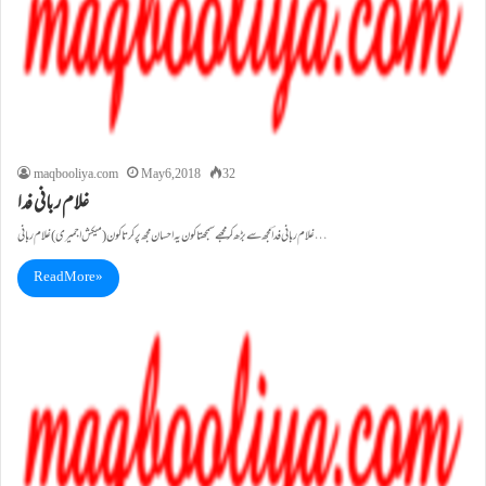
maqbooliya.com
May 6, 2018
32
غلام ربانی فدا
غلام ربانی فداؔ مجھ سے بڑھ کر مجھے سمجھتا کون یہ احسان مجھ پر کرتا کون (میکش اجمیری) غلام ربانی…
Read More »