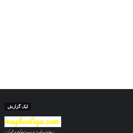
ایک گزارش
اپنے احباب تک اس ویب سائٹ کو ضرور شئیر کریں