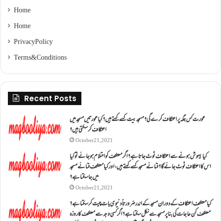
Home
Home
Privacy Policy
Terms & Conditions
Recent Posts
عورت کس جگہ پر اعتکاف کرے گی؟مسجد بیت کسے کہتے ہیں؟کیا عورتیں مسجد میں
اعتکاف کر سکتی ہیں؟
October 21, 2021
کیا بیہوش ہونے سے اعتکاف ٹوٹ جاتا ہے؟ اگر معتکف کو احتلام ہو جائے تو کیا
اس کا اعتکاف ٹوٹ جائے گا؟فنائے مسجد کسے کہتے ہیں ، اور کیا معتکف فنائے مسجد
میں جا سکتا ہے؟
October 21, 2021
کیا معتکف اعتکاف کے دوران مسجد کے اندر ضرورتاً دنیوی بات چیت کر سکتا ہے؟
معتکف کن حاجات کی بنا پر مسجد سے نکل سکتا ہے؟ اگر کسی وجہ سے معتکف کا روزہ