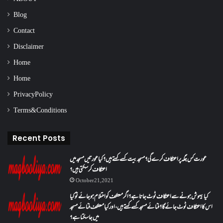
Blog
Contact
Disclaimer
Home
Home
Privacy Policy
Terms & Conditions
Recent Posts
عورت کس جگہ پر اعتکاف کرے گی؟مسجد بیت کسے کہتے ہیں؟کیا عورتیں مسجد میں
اعتکاف کر سکتی ہیں؟
October 21, 2021
کیا بیہوش ہونے سے اعتکاف ٹوٹ جاتا ہے؟ اگر معتکف کو احتلام ہو جائے تو کیا
اس کا اعتکاف ٹوٹ جائے گا؟فنائے مسجد کسے کہتے ہیں ، اور کیا معتکف فنائے مسجد
میں جا سکتا ہے؟