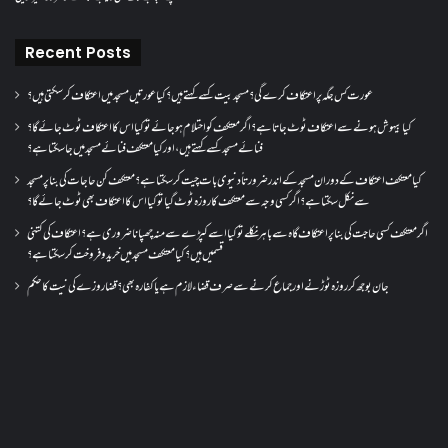
Recent Posts
عورت کس جگہ پر اعتکاف کرے گی؟مسجد بیت کسے کہتے ہیں؟کیا عورتیں مسجد میں اعتکاف کر سکتی ہیں؟
کیا بیہوش ہونے سے اعتکاف ٹوٹ جاتا ہے؟ اگر معتکف کو احتلام ہو جائے تو کیا اس کا اعتکاف ٹوٹ جائے گا؟
فنائے مسجد کسے کہتے ہیں ، اور کیا معتکف فنائے مسجد میں جا سکتا ہے؟
کیا معتکف اعتکاف کے دوران مسجد کے اندر ضرورتاً دنیوی بات چیت کر سکتا ہے؟معتکف کن حاجات کی بنا پر مسجد
سے نکل سکتا ہے؟ اگر کسی وجہ سے معتکف کا روزہ ٹوٹ گیا تو کیا اس کا اعتکاف بھی ٹوٹ جائے گا؟
اگر معتکف کسی حاجت کی بنا پر اعتکاف گاہ سے باہر نکلے تو کیا اسے کپڑے سے منہ چھپانا ضروری ہے؟اعتکاف کی کتنی
قسمیں ہیں؟کیا معتکف مسجد میں خرید و فروخت کر سکتا ہے؟
جان بوجھ کر روزہ ٹوڑنے اور جماع کرنے سے صرف قضاء لازم ہے یا کفارہ بھی؟ قضا روزے کی نیت کا حکم