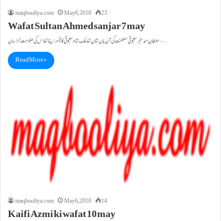
maqbooliya.com
May 6, 2018
23
Wafat Sultan Ahmed sanjar 7 may
سلطان احمد سنجر سلجوقی سلطنت کی آن بان شان تھاملک شاہ سلجوقی کا تیسرا بیٹا تھا اس کی حکومت خراسان،…
Read More »
maqbooliya.com
May 6, 2018
14
Kaifi Azmi ki wafat 10 may