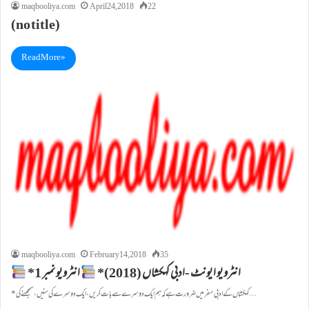
maqbooliya.com
April 24, 2018
22
(no title)
Read More »
maqbooliya.com
February 14, 2018
35
*انٹرویو ایونٹ -ادبی کہکشاں (2018)*
انٹرویو نمبر 1
*کہکشاں کے ادبی سفر میں ضرورت ہے کہ ہم ایک دوسرے سے بات کریں، ایک دوسرے کی سنیں، سمجھنے کی…