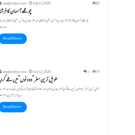
maqbooliya.com
July 13, 2020
80
چوتھے آسمان کا فرشتہ
چوتھے آسمان کا فرشتہ حضرت سیدنا حسن رضی اللہ تعالیٰ عنہ حضرت سیدنا انس رضی اللہ تعالیٰ عنہ س
روایت…
Read More »
maqbooliya.com
July 13, 2020
1
70
طویل ترین سفر”دودنوں”میں طے کرلیا
طویل ترین سفر”دودنوں”میں طے کرلیا حضرت سیدناعبد اللہ رحمۃاللہ تعالیٰ علیہ فرماتے ہیں، ایک مرتبہ حضر
سیدناابراہیم بن ادہم علیہ…
Read More »