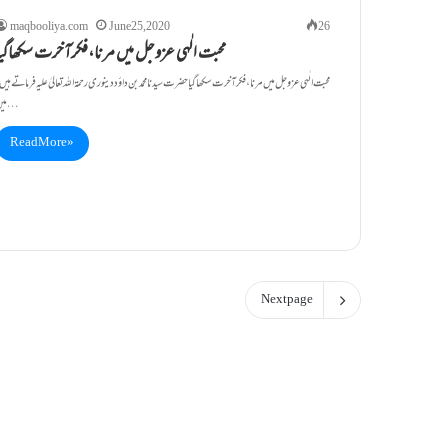
maqbooliya.com
June 25, 2020
26
محبت الٰہی عزوجل میں مرنا،فکرآخرت سکھاگیا
محبت الٰہی عزوجل میں مرنا،فکرآخرت سکھاگیا حضرت سیدنا محمد بن داؤد دینوری رحمۃ اللہ تعالیٰ علیہ فرماتے ہیں 
میں…
Read More »
Next page