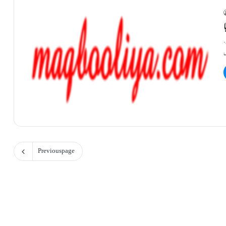
،
Previous page