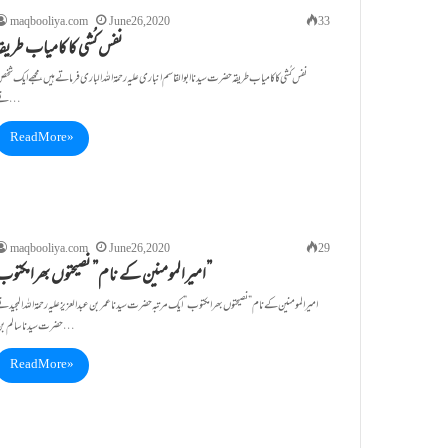
maqbooliya.com
June 26, 2020
33
نفس کُشی کا کامیاب طریقہ
نفس کُشی کا کامیاب طریقہ حضرت سیدنا ابو القاسم انباری علیہ رحمۃ اللہ الباری فرما تے ہیں،مجھے ایک شخ
نے…
Read More »
maqbooliya.com
June 26, 2020
29
امیرالمومنین کے نام” نصیحتوں بھرامکتوب”
امیرالمومنین کے نام” نصیحتوں بھرامکتوب” ایک مرتبہ حضرت سیدنا عمر بن عبدالعزیز علیہ رحمۃاللہ المجید ن
حضرت سیدنا سالم بن…
Read More »