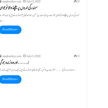
maqbooliya.com
July 21, 2020
19
سمندر کی لہروں پرچلنے والانوجوان
سمندر کی لہروں پرچلنے والانوجوان حضرت سیدنا یوسف بن الحسن رحمۃ اللہ تعالیٰ علیہما فرماتے ہیں کہ جب حضر
سیدنا…
Read More »
maqbooliya.com
July 21, 2020
23
اور وہ زندہ ہو گیا…….!
اور وہ زندہ ہو گیا…….! حضرت سیدنا انس رضی اللہ تعالیٰ عنہ فرماتے ہیں کہ ایک مرتبہ ہم ایک انصاری…
Read More »