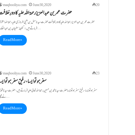
maqbooliya.com
June 30, 2020
20
حضرت عمربن عبدالعزیزرحمۃاللہ علیہ کادورِخلافت
حضرت عمربن عبدالعزیزرحمۃاللہ علیہ کادورِخلافت حضرت سیدناسہل بن یحییٰ المروزی علیہ رحمۃاللہ القو
فرماتے ہیں :”خلیفہ سلیمان بن عبد الملک…
Read More »
maqbooliya.com
June 30, 2020
23
سفرہوتوایسا، رفیقِ سفر ہوتوایسا
سفرہوتوایسا، رفیقِ سفر ہوتوایسا حضرت سیدنا محمد بن حسین رحمۃ اللہ تعالیٰ علیہ فرماتے ہیں، حضرت سیدنا مخو
نے مجھے…
Read More »