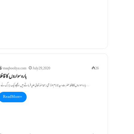
maqbooliya.com
July 29, 2020
26
بارہ سواروں کا قافل
بارہ سواروں کا قافلہ حضرت سیدنا امام اوزاعی رحمۃ اللہ تعالیٰ علیہ فرماتے ہیں : مجھے ایک بزرگ نے یہ…
Read More »