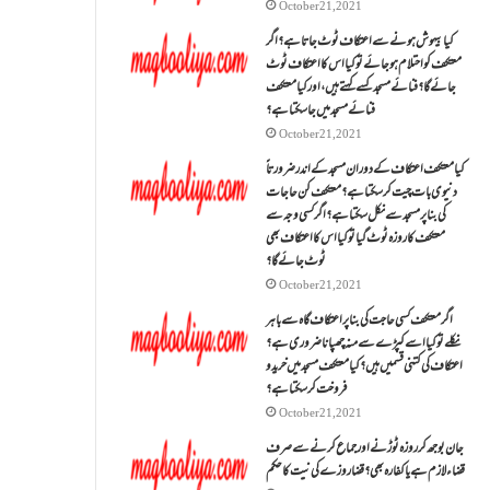
October 21, 2021
کیا بیہوش ہونے سے اعتکاف ٹوٹ جاتا ہے؟ اگر
معتکف کو احتلام ہو جائے تو کیا اس کا اعتکاف ٹوٹ
جائے گا؟فنائے مسجد کسے کہتے ہیں ، اور کیا معتکف
فنائے مسجد میں جا سکتا ہے؟
October 21, 2021
کیا معتکف اعتکاف کے دوران مسجد کے اندر ضرورتاً
دنیوی بات چیت کر سکتا ہے؟معتکف کن حاجات
کی بنا پر مسجد سے نکل سکتا ہے؟ اگر کسی وجہ سے
معتکف کا روزہ ٹوٹ گیا تو کیا اس کا اعتکاف بھی
ٹوٹ جائے گا؟
October 21, 2021
اگر معتکف کسی حاجت کی بنا پر اعتکاف گاہ سے باہر
نکلے تو کیا اسے کپڑے سے منہ چھپانا ضروری ہے؟
اعتکاف کی کتنی قسمیں ہیں؟کیا معتکف مسجد میں خرید و
فروخت کر سکتا ہے؟
October 21, 2021
جان بوجھ کر روزہ ٹوڑنے اور جماع کرنے سے صرف
قضاء لازم ہے یا کفارہ بھی؟ قضا روزے کی نیت کا حکم