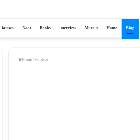
fatawa
Naat
Books
interview
More
Home
Blog
Home
/
waqiyat