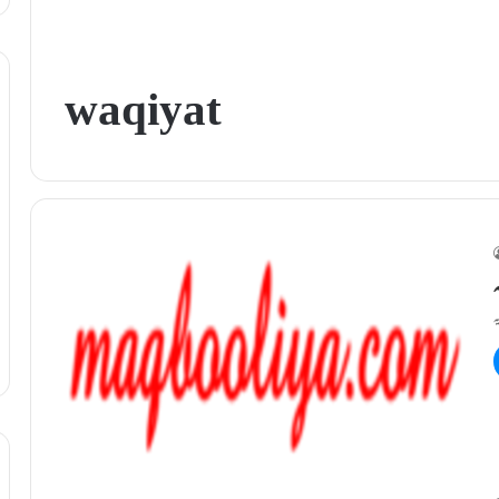
waqiyat
ہ