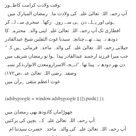
وقت ولادت کرامت کاظہور:
آپ رحمۃ اللہ تعالیٰ علیہ کی ولادت ماہ رمضان المبارک میں
ہوئی اور پہلے دن ہی سے روزہ رکھا۔ سحری سے لے کر
افطاری تک آپ رحمۃ اللہ تعالیٰ علیہ اپنی والدہ محترمہ کا
دودھ نہ پیتے تھے،چنانچہ سیدنا غوث الثقلین شیخ عبدالقادر
جیلانی رحمۃ اللہ تعالیٰ علیہ کی والدہ ماجدہ فرماتی ہیں کہ”
جب میرا فرزند ارجمند عبدالقادر پیدا ہوا تو رمضان شریف میں
دن بھر دودھ نہ پیتا تھا۔”(بہجۃالاسرارومعدن الانوار،ذکر نسبہ
وصفتہ رضی اللہ تعالیٰ عنہ،ص۱۷۲)
غوث اعظم متقی ہرآن میں
(adsbygoogle = window.adsbygoogle || []).push({});
چھوڑاماں کادودھ بھی رمضان میں
آپ رحمۃ اللہ تعالیٰ علیہ کے بچپن کی برکتیں:
آپ رحمۃ اللہ تعالیٰ علیہ کی والدہ ماجدہ حضرت سیدتنا ام