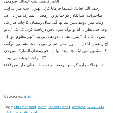
الخیر فاطمہ بنت عبداللہ صومعی
رحمۃ اللہ تعالیٰ علیہما فرمایا کرتی تھیں:” جب میں نے اپنے
صاحبزادے عبدالقادر کو جنا تو وہ رمضان المبارک میں دن کے
وقت میرا دودھ نہیں پیتا تھااگلے سال رمضان کا چاند غبار کی
وجہ سے نظر نہ آیا تو لوگ میرے پاس دریافت کرنے کے لئے آئے تو
میں نے کہا کہ” میرے بچے نے دودھ نہیں پیا۔”پھر معلوم ہوا کہ
آج رمضان کا دن ہے اور ہمارے شہر میں یہ بات مشہور ہوگئی
کہ سیّدوں میں ایک بچہ پیدا ہوا ہے جو رمضان المبارک میں دن
کے وقت دودھ نہیں پیتا۔”
(بہجۃالاسرار،ذکرنسبہ وصفتہ رحمۃاللہ تعالیٰ علیہ،ص۱۷۲)
Categories:
islam
علامہ محمد
,
waqiyat
,
Masail-Fazail
,
Islam
,
fikremaqbool
Tags:
افروز قادری چریاکوٹی