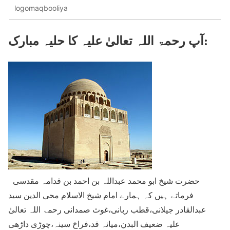
logomaqbooliya
آپ رحمۃ اللہ تعالیٰ علیہ کا حلیہ مبارک:
حضرت شیخ ابو محمد عبداللہ بن احمد بن قدامہ مقدسی
فرماتے ہیں کہ ہمارے امام شیخ الاسلام محی الدین سید
عبدالقادر جیلانی،قطب ربانی،غوث صمدانی رحمۃ اللہ تعالیٰ
علیہ ضعیف البدن،میانہ قد،فراخ سینہ،چوڑی داڑھی