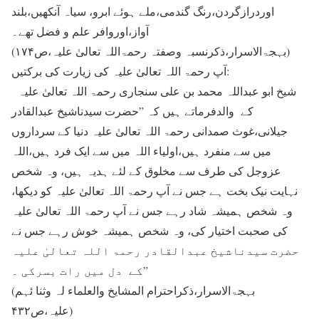
اوردرازگردن،رنگ گندمی،ملے ہوئے ابرو، سیاہ آنکھیں،بلند
آواز،اوروافر علم و فضل تھے۔
(بہجۃالاسرار،ذکرنسبہ وصفتہ رحمۃاللہ تعالیٰ علیہ،ص۱۷۴)
آپ رحمۃ اللہ تعالیٰ علیہ کی زیارت کی برکتیں:
شیخ ابو عبداللہ محمد بن علی سنجاری رحمۃ اللہ تعالیٰ علیہ
کے والدفرماتے ہیں کہ ”حضرت سیدناشیخ عبدالقادر
جیلانی،غوث صمدانی رحمۃ اللہ تعالیٰ علیہ دنیا کے سرداروں
میں سے منفرد ہیں،اولیاء اللہ میں سے ایک فرد ہیں،اللہ
عزوجل کی طرف سے مخلوق کے لئے ہدیہ ہیں، وہ شخص
نہایت نیک بخت ہے جس نے آپ رحمۃ اللہ تعالیٰ علیہ کو دیکھا،
وہ شخص ہمیشہ شاد رہے جس نے آپ رحمۃ اللہ تعالیٰ علیہ
کی صحبت اختیار کی، وہ شخص ہمیشہ خوش رہے جس نے
حضرت سیدناشیخ عبدالقادر رحمۃ اللہ تعالیٰ علیہ
کے دل میں رات بسرکی ۔”
(بہجۃالاسرار،ذکراحترام المشایخ والعلماء لہ وثنا ئہم
علیہ،ص۴۳۲)