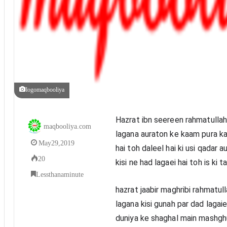
logomaqbooliya
Hazrat ibn seereen rahmatullah
maqbooliya.com
lagana auraton ke kaam pura kar
May 29, 2019
hai toh daleel hai ki usi qadar 
20
kisi ne had lagaei hai toh is ki 
Less than a minute
hazrat jaabir maghribi rahmatul
lagana kisi gunah par dad lagai
duniya ke shaghal main mashgh