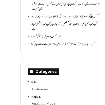
سترِ عورت سے کیا مراد ہے؟اگر اتنا باریک لباس ہو جس سے جسم کی رنگت ظاہر ہو تو نماز
کا کیا حکم ہے؟
مستعمل پانی کو کیسے قابلِ استعمال بنایا جائے؟ نماز کی شرائط ،طہارت سے کیا مراد ہے؟
کب کب تیمم باطل ہو جاتا ہے؟ ماءِ مستعمل کی تعریف ،پانی کب کب مستعمل ہو جاتا
ہے؟
جمعہ کے دن درود پاک پڑھنے کی فضیلت
شوہر اور بیوی کا اپنی صحبت یعنی ہمبستری کی باتیں دوسروں کے سامنے بیان کرنا
Categories
islam
Uncategorized
waqiyat
اسماءالحسنٰی اور ان کے فضائل