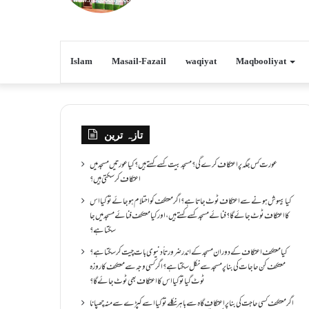
Islam
Masail-Fazail
waqiyat
Maqbooliyat
تازہ ترین
عورت کس جگہ پر اعتکاف کرے گی؟مسجد بیت کسے کہتے ہیں؟کیا عورتیں مسجد میں
اعتکاف کر سکتی ہیں؟
کیا بیہوش ہونے سے اعتکاف ٹوٹ جاتا ہے؟ اگر معتکف کو احتلام ہو جائے تو کیا اس
کا اعتکاف ٹوٹ جائے گا؟فنائے مسجد کسے کہتے ہیں ، اور کیا معتکف فنائے مسجد میں جا
سکتا ہے؟
کیا معتکف اعتکاف کے دوران مسجد کے اندر ضرورتاً دنیوی بات چیت کر سکتا ہے؟
معتکف کن حاجات کی بنا پر مسجد سے نکل سکتا ہے؟ اگر کسی وجہ سے معتکف کا روزہ
ٹوٹ گیا تو کیا اس کا اعتکاف بھی ٹوٹ جائے گا؟
اگر معتکف کسی حاجت کی بنا پر اعتکاف گاہ سے باہر نکلے تو کیا اسے کپڑے سے منہ چھپانا