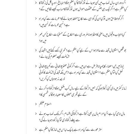
اگر دورانِ سال نصاب میں کمی ہو جائے تو زکٰوۃ کا کیا حکم ہو گا؟ نا بالغ ، اور پاگل کی زکٰوۃ کا
کیا حکم ہے؟ اگر ایک ہی جنس کے مختلف اموال ہوں تو زکٰوۃ کا حساب کیسے لگائیں گے؟
اگر گواہ فاسق ہوں تو کیا ان کی گواہی سے نکاح منعقد ہو جائے گا؟ محرمات سے کیا مراد
ہے؟ نسبی محرمات کونسی ہیں؟
کیا ایجاب و قبول میں ماضی کا لفظ ہونا ضروری ہے؟ نکاح کے مستحبات، نکاح کس عمر
میں ہو؟
جو شخص استقبال قبلہ سے عاجز ہو اس کے لیے کیا حکم ہے؟ تحرّی کسے کہتے ہیں؟ قبلہ کی
شناخت کیسے معلوم کی جائے؟
نماز میں جن اعضاء کا چھپانا فرض ہے ان میں سے اگر کوئی عضو چوتھائی سے کم یا چوتھائی
کھل گیا تو کیا حکم ہے؟استقبالِ قبلہ سے کیا مراد ہے؟جس جگہ قبلہ کی شناخت کا کوئی
ذریعہ نہ ہو وہاں کیا کریں؟
زمانۂ کفر میں دی گئی زکٰوۃ ہو گی کہ نہیں؟زکٰوۃ کے لیے سال کب مکمل ہو گا؟زکٰوۃ ادا کرنے
کے لیے قمری مہینوں کا اعتبار ہو گا کہ شمسی کا؟
السلام علیکم
مالِ نامی کیا ہے؟ کیا حرام مال پر بھی زکوۃ ہے؟ زکٰوۃ کی اقسام ،اگر مالک نصاب ہونے
سے پہلے زکٰوۃ دی تو کیا زکوه ہو جائےگی؟
ستر عورت سے کیا مراد ہے باریک لباس میں نماز کا کیا حکم ہے