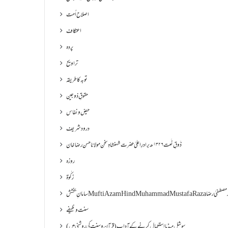
اصلاح اُمت
اعتکاف
پردہ
تراویح
توبہ کا طریقہ
حقوقِ ذوجین
حیض و نفاس
درود شریف
ذَوقِ نَعت ۱۳۲۶ھ برادرِ اعلیٰ حضرت شہنشاہِ سخن مولانا حسن رضا خان
روزہ
زکٰوۃ
Muf مفتی اعظم ھند محمد مصطفیٰ رضا
سنت وظیفے
سوشل میڈیا استعمال کرنے کے آداب (قرآن و سنت کی روشنی میں)