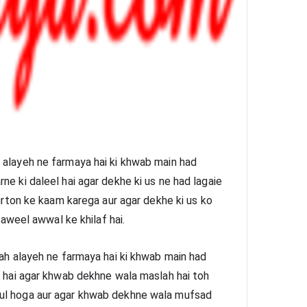
 alayeh ne farmaya hai ki khwab main had 
ne ki daleel hai agar dekhe ki us ne had lagaie 
aurton ke kaam karega aur agar dekhe ki us ko 
taaweel awwal ke khilaf hai.
lah alayeh ne farmaya hai ki khwab main had 
e hai agar khwab dekhne wala maslah hai toh 
ul hoga aur agar khwab dekhne wala mufsad 