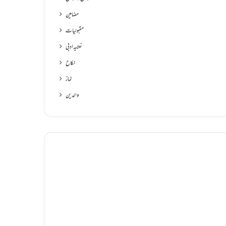
مضامین
مقبولیات
نعتیہ ادبی
نکاح
نماز
والدین