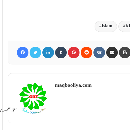
Islam
Kh
Facebook
Twitter
LinkedIn
Tumblr
Pinterest
Reddit
VKontakte
Share via Email
maqbooliya.com
سامانِ بخشش ti Azam Hind Muhammad Mustafa Raza