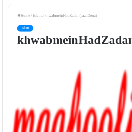
Home
/
islam
/
khwab mein Had Zadan (saza Dena)
islam
khwab mein Had Zadan