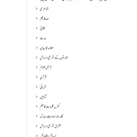
شاعری
صدقۂ فطر
طلاق
عدت
عقائد کا بیان
عورتوں کے شرعی مسائل
فرض علوم
قُرآنِ
قربانی
کتابیں
کفریہ کلمات کا علم
گلدستۂ احادیثِ مبارکہ
متفرق شرعی مسائل
مسائل و فضائل