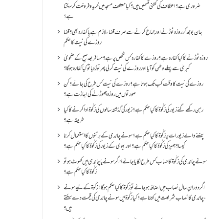
ضروری ہے؟اعتکاف کی کتنی قسمیں ہیں؟کیا معتکف مسجد میں خرید و فروخت کر سکتا
ہے؟
جان بوجھ کر روزہ ٹوڑنے اور جماع کرنے سے صرف قضاء لازم ہے یا کفارہ بھی؟ قضا
روزے کی نیت کا حکم
روزہ ٹوڑنے کا کیا کفارہ ہے؟روزے کا کفارہ کس شخص پر ہے؟ مسافر بعد صبح کے ضحویٰ
کبریٰ سے پہلے وطن کو آیا اور روزے کی نیت کر لی پھر توڑ دیا تو کیا کفارہ ہو گا؟
روزے کی نیت کا وقت کب تک ہوتا ہے؟ روزے کی نیت کس طرح کی جائے؟ کن
صورتوں میں روزہ چھوڑنے کی اجازت ہے؟
رہن رکھے گئے زیور کی زکٰوۃ کا کیا حکم ہے؟زیور کی گذشتہ سالوں کی زکٰوۃ ادا کرنے کا کیا
طریقہ ہے؟
پہننے والے زیورات پر زکٰوۃ کا کیا حکم ہے؟ سونے چاندی کے برتنوں کا استعمال کرنا
کیسا؟ جہیز کی زکٰوۃ کا کیا حکم ہے؟ اور بیوی کے زیور کی زکٰوۃ کا کیا حکم ہے؟
سونے چاندی کی زکٰوۃ کا حساب کس طرح لگایا جائے؟ اگر سونے یا چاندی میں کھوٹ ہو تو
زکٰوۃ کا کیا حکم ہے؟
اگر دورانِ سال نصاب میں اضافہ ہو جائے تو زکوۃ کا کیا حکم ہو گا؟ زکٰوۃ کے لیے سونے
،چاندی کا نصاب شریعت میں کتنا ہے؟ کیا زکٰوۃ میں سونے چاندی کی قیمت دے سکتے
ہیں؟