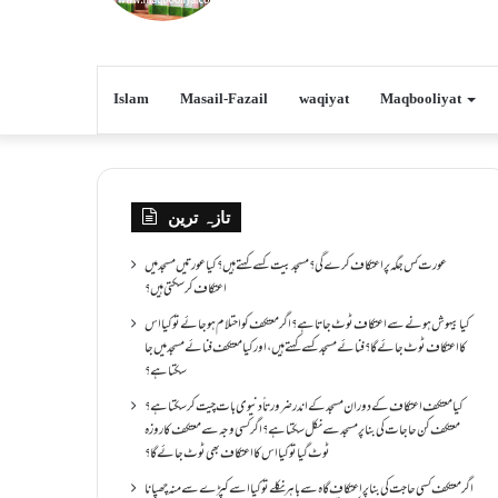
Islam
Masail-Fazail
waqiyat
Maqbooliyat
تازہ ترین
عورت کس جگہ پر اعتکاف کرے گی؟مسجد بیت کسے کہتے ہیں؟کیا عورتیں مسجد میں
اعتکاف کر سکتی ہیں؟
کیا بیہوش ہونے سے اعتکاف ٹوٹ جاتا ہے؟ اگر معتکف کو احتلام ہو جائے تو کیا اس
کا اعتکاف ٹوٹ جائے گا؟فنائے مسجد کسے کہتے ہیں ، اور کیا معتکف فنائے مسجد میں جا
سکتا ہے؟
کیا معتکف اعتکاف کے دوران مسجد کے اندر ضرورتاً دنیوی بات چیت کر سکتا ہے؟
معتکف کن حاجات کی بنا پر مسجد سے نکل سکتا ہے؟ اگر کسی وجہ سے معتکف کا روزہ
ٹوٹ گیا تو کیا اس کا اعتکاف بھی ٹوٹ جائے گا؟
اگر معتکف کسی حاجت کی بنا پر اعتکاف گاہ سے باہر نکلے تو کیا اسے کپڑے سے منہ چھپانا