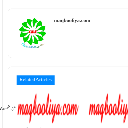
maqbooliya.com
Related Articles
سامانِ بخشش ti Azam Hind Muhammad Mustafa Raza