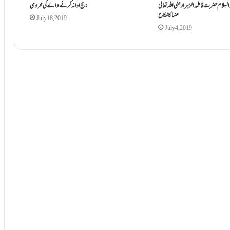
السلام حضرت فاطمہ الزہرا رضی اللہ تعالیٰ
حج ادا نہ کرنے والے کی محرومی :
عنہا کانکاح
July 18, 2019
July 4, 2019