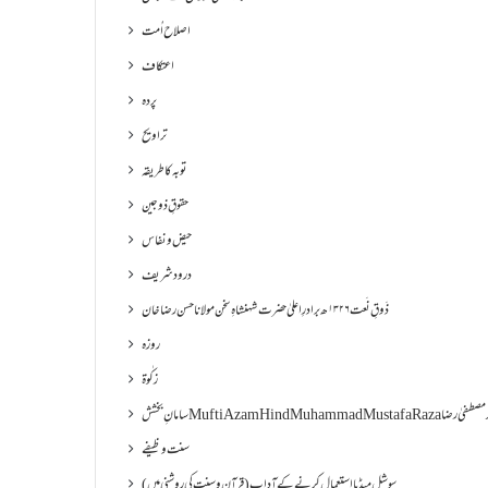
اصلاح اُمت
اعتکاف
پردہ
تراویح
توبہ کا طریقہ
حقوقِ ذوجین
حیض و نفاس
درود شریف
ذَوقِ نَعت ۱۳۲۶ھ برادرِ اعلیٰ حضرت شہنشاہِ سخن مولانا حسن رضا خان
روزہ
زکٰوۃ
Muf مفتی اعظم ھند محمد مصطفیٰ رضا
سنت وظیفے
سوشل میڈیا استعمال کرنے کے آداب (قرآن و سنت کی روشنی میں)