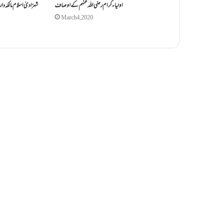
اولیاء کرام رضی اللہ عنہم کے اوصاف
شہزادئ اسلام مالکہ دار 
March 4, 2020