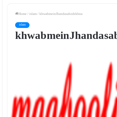
Home
/
islam
/
khwab mein Jhanda sabz dekhna
islam
khwab mein Jhanda sa