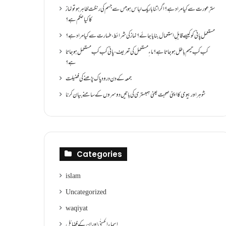
سترِ عورت سے کیا مراد ہے؟اگر اتنا باریک لباس ہو جس سے جسم کی رنگت ظاہر ہو تو نماز
کا کیا حکم ہے؟
مستعمل پانی کو کیسے قابلِ استعمال بنایا جائے؟ نماز کی شرائط ،طہارت سے کیا مراد ہے؟
کب کب تیمم باطل ہو جاتا ہے؟ ماءِ مستعمل کی تعریف ،پانی کب کب مستعمل ہو جاتا
ہے؟
جمعہ کے دن درود پاک پڑھنے کی فضیلت
شوہر اور بیوی کا اپنی صحبت یعنی ہمبستری کی باتیں دوسروں کے سامنے بیان کرنا
Categories
islam
Uncategorized
waqiyat
اسماءالحسنٰی اور ان کے فضائل