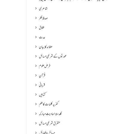
شاعری
صدقۂ فطر
طلاق
عدت
عقائد کا بیان
عورتوں کے شرعی مسائل
فرض علوم
قُرآنِ
قربانی
کتابیں
کفریہ کلمات کا علم
گلدستۂ احادیثِ مبارکہ
متفرق شرعی مسائل
مسائل و فضائل