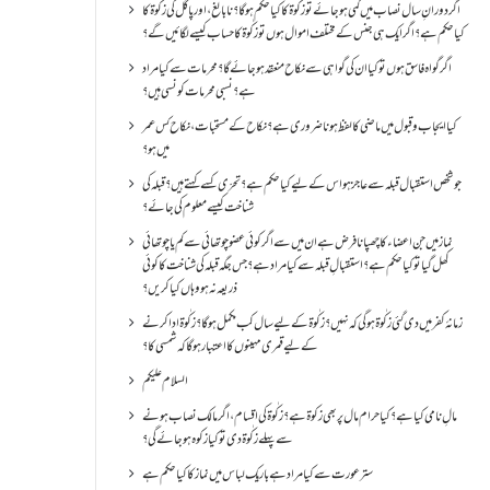
اگر دورانِ سال نصاب میں کمی ہو جائے تو زکٰوۃ کا کیا حکم ہو گا؟ نا بالغ ، اور پاگل کی زکٰوۃ کا
کیا حکم ہے؟ اگر ایک ہی جنس کے مختلف اموال ہوں تو زکٰوۃ کا حساب کیسے لگائیں گے؟
اگر گواہ فاسق ہوں تو کیا ان کی گواہی سے نکاح منعقد ہو جائے گا؟ محرمات سے کیا مراد
ہے؟ نسبی محرمات کونسی ہیں؟
کیا ایجاب و قبول میں ماضی کا لفظ ہونا ضروری ہے؟ نکاح کے مستحبات، نکاح کس عمر
میں ہو؟
جو شخص استقبال قبلہ سے عاجز ہو اس کے لیے کیا حکم ہے؟ تحرّی کسے کہتے ہیں؟ قبلہ کی
شناخت کیسے معلوم کی جائے؟
نماز میں جن اعضاء کا چھپانا فرض ہے ان میں سے اگر کوئی عضو چوتھائی سے کم یا چوتھائی
کھل گیا تو کیا حکم ہے؟استقبالِ قبلہ سے کیا مراد ہے؟جس جگہ قبلہ کی شناخت کا کوئی
ذریعہ نہ ہو وہاں کیا کریں؟
زمانۂ کفر میں دی گئی زکٰوۃ ہو گی کہ نہیں؟زکٰوۃ کے لیے سال کب مکمل ہو گا؟زکٰوۃ ادا کرنے
کے لیے قمری مہینوں کا اعتبار ہو گا کہ شمسی کا؟
السلام علیکم
مالِ نامی کیا ہے؟ کیا حرام مال پر بھی زکوۃ ہے؟ زکٰوۃ کی اقسام ،اگر مالک نصاب ہونے
سے پہلے زکٰوۃ دی تو کیا زکوه ہو جائےگی؟
ستر عورت سے کیا مراد ہے باریک لباس میں نماز کا کیا حکم ہے