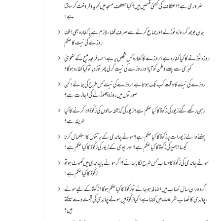
ضروری ہے؟اعتکاف کی کتنی قسمیں ہیں؟کیا معتکف مسجد میں خرید و فروخت کر سکتا
ہے؟
جان بوجھ کر روزہ ٹوڑنے اور جماع کرنے سے صرف قضاء لازم ہے یا کفارہ بھی؟ قضا
روزے کی نیت کا حکم
روزہ ٹوڑنے کا کیا کفارہ ہے؟روزے کا کفارہ کس شخص پر ہے؟ مسافر بعد صبح کے ضحویٰ
کبریٰ سے پہلے وطن کو آیا اور روزے کی نیت کر لی پھر توڑ دیا تو کیا کفارہ ہو گا؟
روزے کی نیت کا وقت کب تک ہوتا ہے؟ روزے کی نیت کس طرح کی جائے؟ کن
صورتوں میں روزہ چھوڑنے کی اجازت ہے؟
رہن رکھے گئے زیور کی زکٰوۃ کا کیا حکم ہے؟زیور کی گذشتہ سالوں کی زکٰوۃ ادا کرنے کا کیا
طریقہ ہے؟
پہننے والے زیورات پر زکٰوۃ کا کیا حکم ہے؟ سونے چاندی کے برتنوں کا استعمال کرنا
کیسا؟ جہیز کی زکٰوۃ کا کیا حکم ہے؟ اور بیوی کے زیور کی زکٰوۃ کا کیا حکم ہے؟
سونے چاندی کی زکٰوۃ کا حساب کس طرح لگایا جائے؟ اگر سونے یا چاندی میں کھوٹ ہو تو
زکٰوۃ کا کیا حکم ہے؟
اگر دورانِ سال نصاب میں اضافہ ہو جائے تو زکوۃ کا کیا حکم ہو گا؟ زکٰوۃ کے لیے سونے
،چاندی کا نصاب شریعت میں کتنا ہے؟ کیا زکٰوۃ میں سونے چاندی کی قیمت دے سکتے
ہیں؟