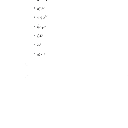
مضامین
مقبولیات
نعتیہ ادبی
نکاح
نماز
والدین