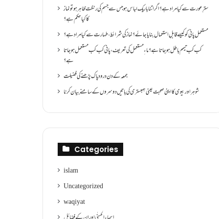
سترِ عورت سے کیا مراد ہے؟اگر اتنا باریک لباس ہو جس سے جسم کی رنگت ظاہر ہو تو نماز
کا کیا حکم ہے؟
مستعمل پانی کو کیسے قابلِ استعمال بنایا جائے؟ نماز کی شرائط ،طہارت سے کیا مراد ہے؟
کب کب تیمم باطل ہو جاتا ہے؟ ماءِ مستعمل کی تعریف ،پانی کب کب مستعمل ہو جاتا
ہے؟
جمعہ کے دن درود پاک پڑھنے کی فضیلت
شوہر اور بیوی کا اپنی صحبت یعنی ہمبستری کی باتیں دوسروں کے سامنے بیان کرنا
Categories
islam
Uncategorized
waqiyat
اسماءالحسنٰی اور ان کے فضائل