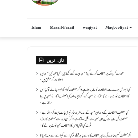
Islam
Masail-Fazail
waqiyat
Maqbooliyat
تازہ ترین
عورت کس جگہ پر اعتکاف کرے گی؟مسجد بیت کسے کہتے ہیں؟کیا عورتیں مسجد میں
اعتکاف کر سکتی ہیں؟
کیا بیہوش ہونے سے اعتکاف ٹوٹ جاتا ہے؟ اگر معتکف کو احتلام ہو جائے تو کیا اس
کا اعتکاف ٹوٹ جائے گا؟فنائے مسجد کسے کہتے ہیں ، اور کیا معتکف فنائے مسجد میں جا
سکتا ہے؟
کیا معتکف اعتکاف کے دوران مسجد کے اندر ضرورتاً دنیوی بات چیت کر سکتا ہے؟
معتکف کن حاجات کی بنا پر مسجد سے نکل سکتا ہے؟ اگر کسی وجہ سے معتکف کا روزہ
ٹوٹ گیا تو کیا اس کا اعتکاف بھی ٹوٹ جائے گا؟
اگر معتکف کسی حاجت کی بنا پر اعتکاف گاہ سے باہر نکلے تو کیا اسے کپڑے سے منہ چھپانا