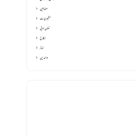
مضامین
مقبولیات
نعتیہ ادبی
نکاح
نماز
والدین