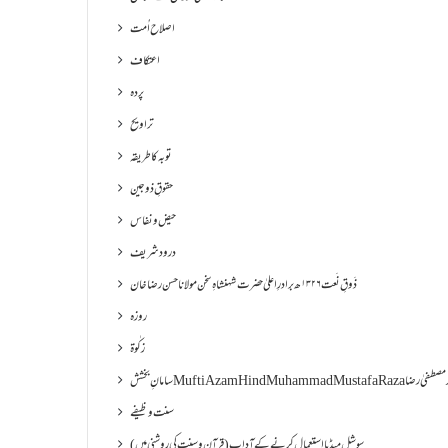
اصلاح اُمت
اعتکاف
پردہ
تراویح
توبہ کا طریقہ
حقوقِ ذوجین
حیض و نفاس
درود شریف
ذَوقِ نَعت ۱۳۲۶ھ برادرِ اعلیٰ حضرت شہنشاہِ سخن مولانا حسن رضا خان
روزہ
زکٰوۃ
Muf مفتی اعظم ھند محمد مصطفیٰ رضا
سنت وظیفے
سوشل میڈیا استعمال کرنے کے آداب (قرآن و سنت کی روشنی میں)