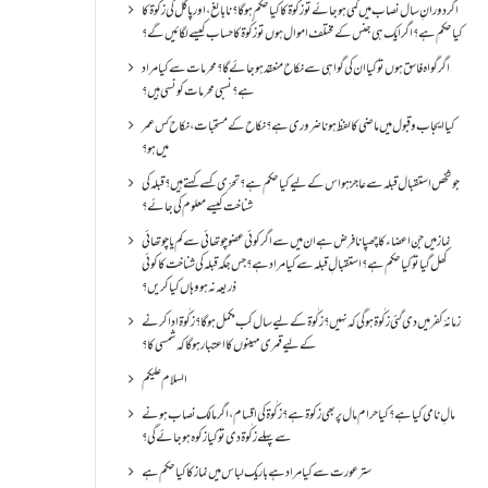
اگر دورانِ سال نصاب میں کمی ہو جائے تو زکٰوۃ کا کیا حکم ہو گا؟ نا بالغ ، اور پاگل کی زکٰوۃ کا
کیا حکم ہے؟ اگر ایک ہی جنس کے مختلف اموال ہوں تو زکٰوۃ کا حساب کیسے لگائیں گے؟
اگر گواہ فاسق ہوں تو کیا ان کی گواہی سے نکاح منعقد ہو جائے گا؟ محرمات سے کیا مراد
ہے؟ نسبی محرمات کونسی ہیں؟
کیا ایجاب و قبول میں ماضی کا لفظ ہونا ضروری ہے؟ نکاح کے مستحبات، نکاح کس عمر
میں ہو؟
جو شخص استقبال قبلہ سے عاجز ہو اس کے لیے کیا حکم ہے؟ تحرّی کسے کہتے ہیں؟ قبلہ کی
شناخت کیسے معلوم کی جائے؟
نماز میں جن اعضاء کا چھپانا فرض ہے ان میں سے اگر کوئی عضو چوتھائی سے کم یا چوتھائی
کھل گیا تو کیا حکم ہے؟استقبالِ قبلہ سے کیا مراد ہے؟جس جگہ قبلہ کی شناخت کا کوئی
ذریعہ نہ ہو وہاں کیا کریں؟
زمانۂ کفر میں دی گئی زکٰوۃ ہو گی کہ نہیں؟زکٰوۃ کے لیے سال کب مکمل ہو گا؟زکٰوۃ ادا کرنے
کے لیے قمری مہینوں کا اعتبار ہو گا کہ شمسی کا؟
السلام علیکم
مالِ نامی کیا ہے؟ کیا حرام مال پر بھی زکوۃ ہے؟ زکٰوۃ کی اقسام ،اگر مالک نصاب ہونے
سے پہلے زکٰوۃ دی تو کیا زکوه ہو جائےگی؟
ستر عورت سے کیا مراد ہے باریک لباس میں نماز کا کیا حکم ہے