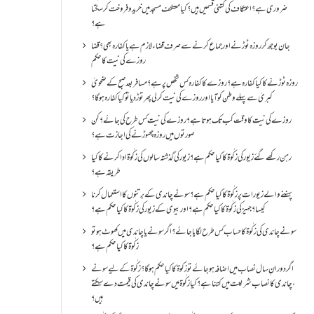
ضروری ہے؟اعتکاف کی کتنی قسمیں ہیں؟کیا معتکف مسجد میں خرید و فروخت کر سکتا
ہے؟
جان بوجھ کر روزہ ٹوڑنے اور جماع کرنے سے صرف قضاء لازم ہے یا کفارہ بھی؟ قضا
روزے کی نیت کا حکم
روزہ ٹوڑنے کا کیا کفارہ ہے؟روزے کا کفارہ کس شخص پر ہے؟ مسافر بعد صبح کے ضحویٰ
کبریٰ سے پہلے وطن کو آیا اور روزے کی نیت کر لی پھر توڑ دیا تو کیا کفارہ ہو گا؟
روزے کی نیت کا وقت کب تک ہوتا ہے؟ روزے کی نیت کس طرح کی جائے؟ کن
صورتوں میں روزہ چھوڑنے کی اجازت ہے؟
رہن رکھے گئے زیور کی زکٰوۃ کا کیا حکم ہے؟زیور کی گذشتہ سالوں کی زکٰوۃ ادا کرنے کا کیا
طریقہ ہے؟
پہننے والے زیورات پر زکٰوۃ کا کیا حکم ہے؟ سونے چاندی کے برتنوں کا استعمال کرنا
کیسا؟ جہیز کی زکٰوۃ کا کیا حکم ہے؟ اور بیوی کے زیور کی زکٰوۃ کا کیا حکم ہے؟
سونے چاندی کی زکٰوۃ کا حساب کس طرح لگایا جائے؟ اگر سونے یا چاندی میں کھوٹ ہو تو
زکٰوۃ کا کیا حکم ہے؟
اگر دورانِ سال نصاب میں اضافہ ہو جائے تو زکوۃ کا کیا حکم ہو گا؟ زکٰوۃ کے لیے سونے
،چاندی کا نصاب شریعت میں کتنا ہے؟ کیا زکٰوۃ میں سونے چاندی کی قیمت دے سکتے
ہیں؟