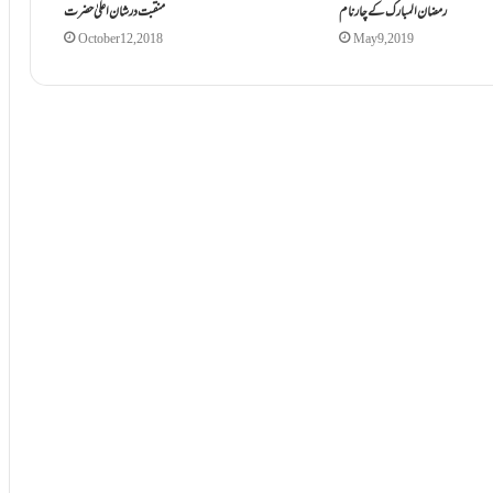
رمضان المبارک کے چار نام
منقبت در شان اعلیٰ حضرت
October 12, 2018
May 9, 2019