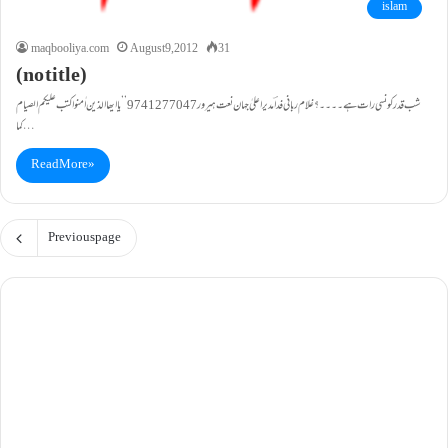
islam
maqbooliya.com
August 9, 2012
31
(no title)
شب قدر کونسی رات ہے۔۔۔۔؟ غلام ربانی فداؔ مدیراعلیٰ جہان نعت ہیرور9741277047 ’’یا ایھا الذین اٰمنوا کتب علیکم الصیام
کما…
Read More »
Previous page