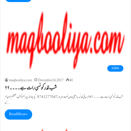
islam
maqbooliya.com
December 24, 2017
40
شب قدر کونسی رات ہے۔۔۔۔؟؟
شب قدر کونسی رات ہے۔۔۔۔؟ غلام ربانی فداؔ مدیراعلیٰ جہان نعت ہیرور9741277047 ’’یا ایھا الذین اٰمنوا کتب علیکم الصیام
کما…
Read More »