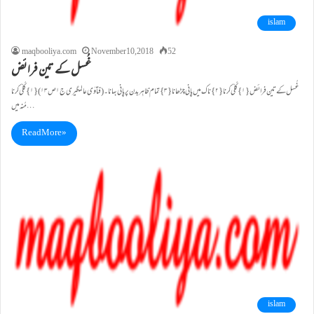
islam
maqbooliya.com
November 10, 2018
52
غُسل کے تین فرائض
غُسل کے تین فرائض {۱}کُلّی کرنا{۲}ناک میں پانی چڑھانا{۳}تمام ظاہِر بدن پرپانی بہانا۔ (فتاوٰی عالمگیری ج۱ص۱۳) {۱}کُلّی کرنا
مُنہ میں…
Read More »
islam