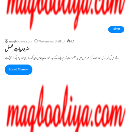
islam
maqbooliya.com
November 10, 2018
42
ضروریاتِ غسل
نِفاس کی ضَروری وَضاحت اکثرعورَتوں میں یہ مشہورہے کہ بچّہ جننے کے بعدعورت چالیس دن تک لازِمی طورپرناپاک رَہتی ہے…
Read More »