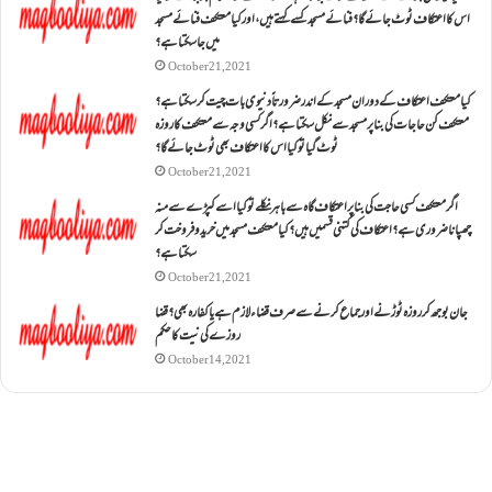
اس کا اعتکاف ٹوٹ جائے گا؟فنائے مسجد کسے کہتے ہیں ، اور کیا معتکف فنائے مسجد
میں جا سکتا ہے؟
October 21, 2021
کیا معتکف اعتکاف کے دوران مسجد کے اندر ضرورتاً دنیوی بات چیت کر سکتا ہے؟
معتکف کن حاجات کی بنا پر مسجد سے نکل سکتا ہے؟ اگر کسی وجہ سے معتکف کا روزہ
ٹوٹ گیا تو کیا اس کا اعتکاف بھی ٹوٹ جائے گا؟
October 21, 2021
اگر معتکف کسی حاجت کی بنا پر اعتکاف گاہ سے باہر نکلے تو کیا اسے کپڑے سے منہ
چھپانا ضروری ہے؟اعتکاف کی کتنی قسمیں ہیں؟کیا معتکف مسجد میں خرید و فروخت کر
سکتا ہے؟
October 21, 2021
جان بوجھ کر روزہ ٹوڑنے اور جماع کرنے سے صرف قضاء لازم ہے یا کفارہ بھی؟ قضا
روزے کی نیت کا حکم
October 14, 2021