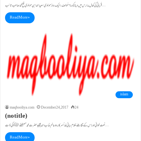
قُربانی کی کھال مَدارِس میں دینا کیسا؟ مُؤلف : ایک روز مولوی سعید احمد ابنِ مولوی فتح محمد صاحب تائب…
Read More »
islam
maqbooliya.com
December 24, 2017
24
(no title)
نعت خوانی اور اس کے تقاضے غلام ربانی فداؔ سرکارِ دوعالم جناب احمد مجتبےٰ حضرت محمد مصطفےٰ ﷺ کی ذاتِ…
Read More »