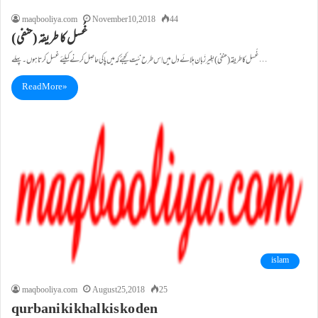
maqbooliya.com
November 10, 2018
44
غُسل کا طریقہ (حنفی)
غُسل کا طریقہ (حنفی) بِغیرزَبان ہِلائے دل میں اِس طرح نیّت کیجئے کہ میں پاکی حاصِل کرنے کیلئے غسل کرتاہوں۔پہلے…
Read More »
islam
maqbooliya.com
August 25, 2018
25
qurbani ki khal kis ko den