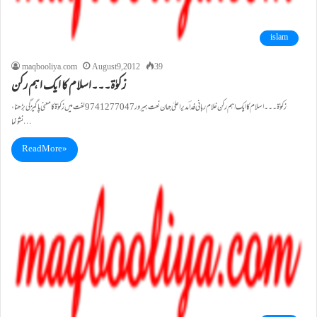
islam
maqbooliya.com
August 9, 2012
39
زکوٰۃ۔۔۔اسلام کا ایک اہم رکن
زکوٰۃ۔۔۔اسلام کا ایک اہم رکن غلام ربانی فداؔ مدیراعلیٰ جہان نعت ہیرور9741277047 لغت میں زکوٰۃ کا معنی پاگیزگی بڑھنا،
نشونما…
Read More »