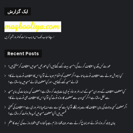
ایک گزارش
اپنے احباب تک اس ویب سائٹ کو ضرور شئیر کریں
Recent Posts
عورت کس جگہ پر اعتکاف کرے گی؟مسجد بیت کسے کہتے ہیں؟کیا عورتیں مسجد میں اعتکاف کر سکتی ہیں؟
کیا بیہوش ہونے سے اعتکاف ٹوٹ جاتا ہے؟ اگر معتکف کو احتلام ہو جائے تو کیا اس کا اعتکاف ٹوٹ جائے گا؟
فنائے مسجد کسے کہتے ہیں ، اور کیا معتکف فنائے مسجد میں جا سکتا ہے؟
کیا معتکف اعتکاف کے دوران مسجد کے اندر ضرورتاً دنیوی بات چیت کر سکتا ہے؟معتکف کن حاجات کی بنا پر مسجد
سے نکل سکتا ہے؟ اگر کسی وجہ سے معتکف کا روزہ ٹوٹ گیا تو کیا اس کا اعتکاف بھی ٹوٹ جائے گا؟
اگر معتکف کسی حاجت کی بنا پر اعتکاف گاہ سے باہر نکلے تو کیا اسے کپڑے سے منہ چھپانا ضروری ہے؟اعتکاف کی کتنی
قسمیں ہیں؟کیا معتکف مسجد میں خرید و فروخت کر سکتا ہے؟
جان بوجھ کر روزہ ٹوڑنے اور جماع کرنے سے صرف قضاء لازم ہے یا کفارہ بھی؟ قضا روزے کی نیت کا حکم