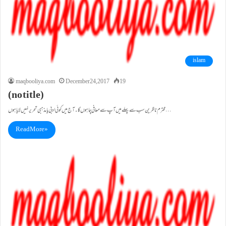
islam
maqbooliya.com
December 24, 2017
19
(no title)
محترم ناظرین سب سے پہلے میں آپ سے معافی چاہوں گا۔ آج میں کوئی ادبی یامذہبی تحریر نہیں لایا ہوں…
Read More »