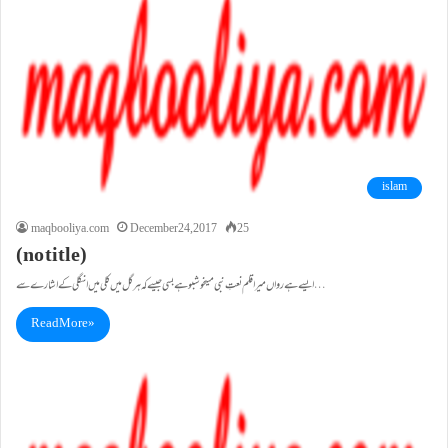
islam
maqbooliya.com
December 24, 2017
25
(no title)
ایسے ہے رواں میراقلم نعتِ نبی میںخوشبو ہے بسی جیسے کہ ہر گل میں کلی میں انگلی کے اشارے سے…
Read More »