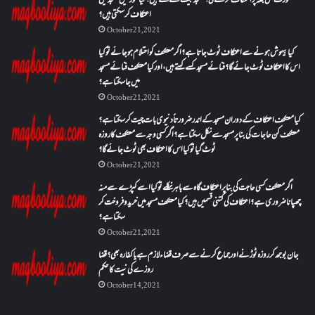
عورت کس جگہ پر اعتکاف کرے گی؟مسجد بیت کسے کہتے ہیں؟کیا عورتیں مسجد میں
اعتکاف کر سکتی ہیں؟
October 21, 2021
کیا بیہوش ہونے سے اعتکاف ٹوٹ جاتا ہے؟ اگر معتکف کو احتلام ہو جائے تو کیا
اس کا اعتکاف ٹوٹ جائے گا؟فنائے مسجد کسے کہتے ہیں ، اور کیا معتکف فنائے مسجد
میں جا سکتا ہے؟
October 21, 2021
کیا معتکف اعتکاف کے دوران مسجد کے اندر ضرورتاً دنیوی بات چیت کر سکتا ہے؟
معتکف کن حاجات کی بنا پر مسجد سے نکل سکتا ہے؟ اگر کسی وجہ سے معتکف کا روزہ
ٹوٹ گیا تو کیا اس کا اعتکاف بھی ٹوٹ جائے گا؟
October 21, 2021
اگر معتکف کسی حاجت کی بنا پر اعتکاف گاہ سے باہر نکلے تو کیا اسے کپڑے سے منہ
چھپانا ضروری ہے؟اعتکاف کی کتنی قسمیں ہیں؟کیا معتکف مسجد میں خرید و فروخت کر
سکتا ہے؟
October 21, 2021
جان بوجھ کر روزہ ٹوڑنے اور جماع کرنے سے صرف قضاء لازم ہے یا کفارہ بھی؟ قضا
روزے کی نیت کا حکم
October 14, 2021