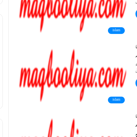
islam
islam
ہ