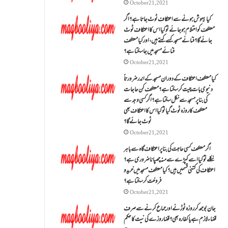
October 21, 2021
کیا بیہوش ہونے سے اعتکاف ٹوٹ جاتا ہے؟ اگر
معتکف کو احتلام ہو جائے تو کیا اس کا اعتکاف ٹوٹ
جائے گا؟فنائے مسجد کسے کہتے ہیں ، اور کیا معتکف
فنائے مسجد میں جا سکتا ہے؟
October 21, 2021
کیا معتکف اعتکاف کے دوران مسجد کے اندر ضرورتاً
دنیوی بات چیت کر سکتا ہے؟معتکف کن حاجات
کی بنا پر مسجد سے نکل سکتا ہے؟ اگر کسی وجہ سے
معتکف کا روزہ ٹوٹ گیا تو کیا اس کا اعتکاف بھی
ٹوٹ جائے گا؟
October 21, 2021
اگر معتکف کسی حاجت کی بنا پر اعتکاف گاہ سے باہر
نکلے تو کیا اسے کپڑے سے منہ چھپانا ضروری ہے؟
اعتکاف کی کتنی قسمیں ہیں؟کیا معتکف مسجد میں خرید و
فروخت کر سکتا ہے؟
October 21, 2021
جان بوجھ کر روزہ ٹوڑنے اور جماع کرنے سے صرف
قضاء لازم ہے یا کفارہ بھی؟ قضا روزے کی نیت کا حکم