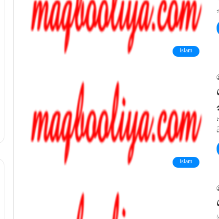
islam
ی
ا
islam
ا