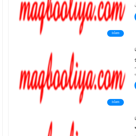
islam
د
islam