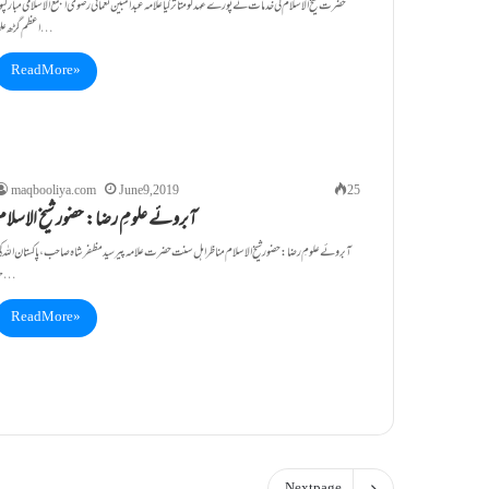
اعظم گڑھ علما…
Read More »
maqbooliya.com
June 9, 2019
25
آبروئے علومِ رضا: حضور شیخ الاسلام
آبروئے علومِ رضا: حضور شیخ الاسلام مناظر اہل سنت حضرت علامہ پیر سید مظفر شاہ صاحب ،پاکستان اللہ ک
حمد…
Read More »
Next page