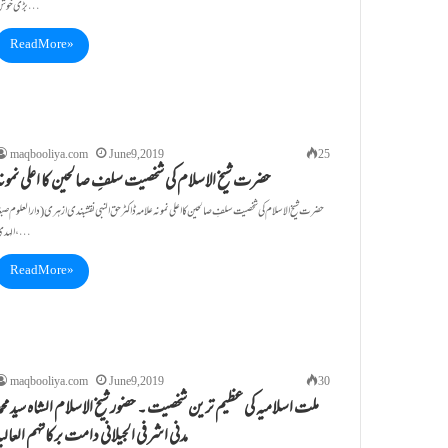
بڑی خوش…
Read More »
maqbooliya.com
June 9, 2019
25
حضرت شیخ الاسلام کی شخصیت سلفِ صالحین کا اعلی نمونہ
الہدیٰ،…
Read More »
maqbooliya.com
June 9, 2019
30
ملت اسلامیہ کی عظیم ترین شخصیت ۔ حضور شیخ الاسلام الشاہ سید محمد
مدنی اشرفی الجیلانی دامت برکاتہم العالی