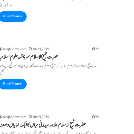
شاہی،یوپی…
Read More »
maqbooliya.com
June 9, 2019
29
حضرت شیخ الاسلام سرچشمۂ علوم اسلامیہ
حضرت شیخ الاسلام سرچشمۂ علوم اسلامیہ ڈاکٹر مفتی محمدمکرم احمد صاحب نقشبندی شاہی امام مسجد فتح پوری ، مسن
نشین…
Read More »
maqbooliya.com
June 9, 2019
28
حضرت شیخ الاسلام علامہ سیدمدنی میاں کاایک نمایاں وصف