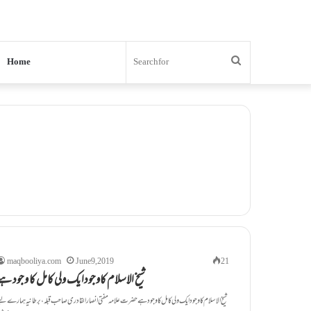
Search
Home
for
maqbooliya.com
June 9, 2019
21
شیخ الاسلام کاوجودایک ولی کامل کا وجود ہے
شیخ الاسلام کاوجودایک ولی کامل کا وجود ہے حضرت علامہ مفتی انصار القادری صاحب قبلہ، برطانیہ ہمارے لی