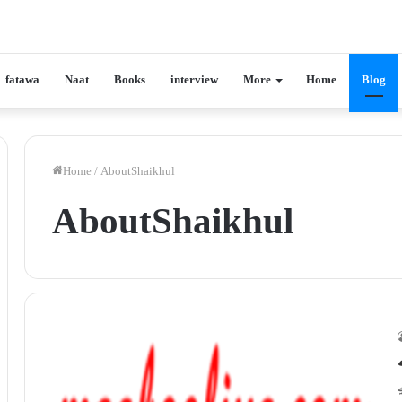
fatawa
Naat
Books
interview
More
Home
Blog
Home
/
AboutShaikhul
AboutShaikhul
ے