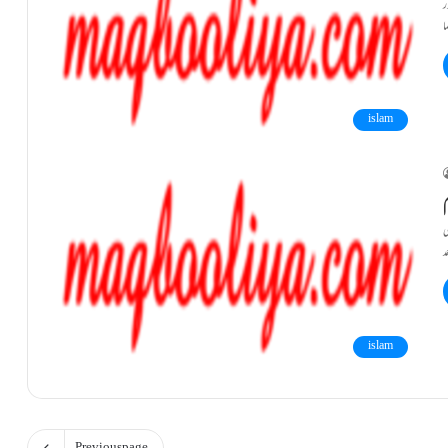
islam
ی
islam
Previous page