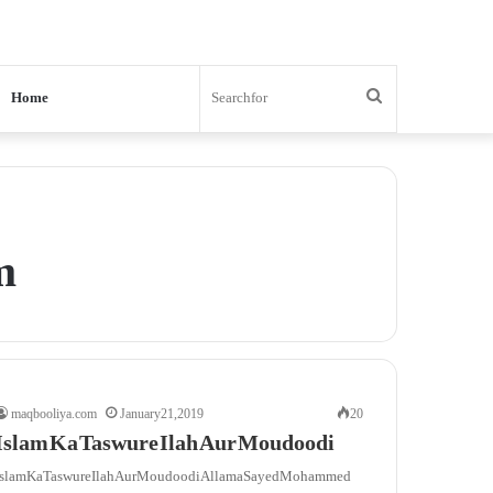
Search
Home
for
m
maqbooliya.com
January 21, 2019
20
Islam Ka Taswure Ilah Aur Moudoodi
Islam Ka Taswure Ilah Aur Moudoodi Allama Sayed Mohammed