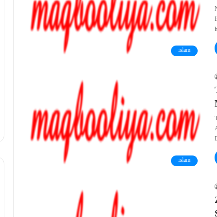
islam
islam