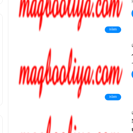
islam
islam