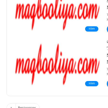
islam
islam
Previous page