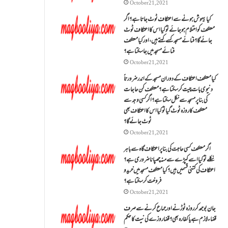
October 21, 2021
کیا بیہوش ہونے سے اعتکاف ٹوٹ جاتا ہے؟ اگر
معتکف کو احتلام ہو جائے تو کیا اس کا اعتکاف ٹوٹ
جائے گا؟فنائے مسجد کسے کہتے ہیں ، اور کیا معتکف
فنائے مسجد میں جا سکتا ہے؟
October 21, 2021
کیا معتکف اعتکاف کے دوران مسجد کے اندر ضرورتاً
دنیوی بات چیت کر سکتا ہے؟معتکف کن حاجات
کی بنا پر مسجد سے نکل سکتا ہے؟ اگر کسی وجہ سے
معتکف کا روزہ ٹوٹ گیا تو کیا اس کا اعتکاف بھی
ٹوٹ جائے گا؟
October 21, 2021
اگر معتکف کسی حاجت کی بنا پر اعتکاف گاہ سے باہر
نکلے تو کیا اسے کپڑے سے منہ چھپانا ضروری ہے؟
اعتکاف کی کتنی قسمیں ہیں؟کیا معتکف مسجد میں خرید و
فروخت کر سکتا ہے؟
October 21, 2021
جان بوجھ کر روزہ ٹوڑنے اور جماع کرنے سے صرف
قضاء لازم ہے یا کفارہ بھی؟ قضا روزے کی نیت کا حکم