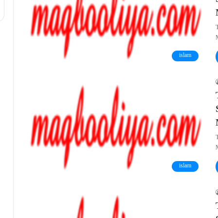
islam
islam