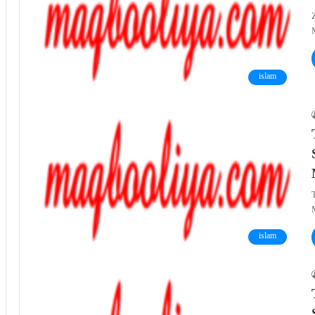
islam
islam