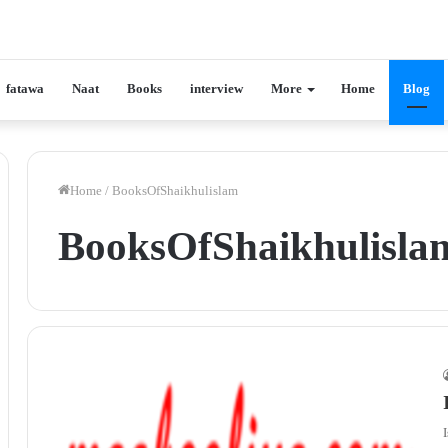
fatawa
Naat
Books
interview
More
Home
Blog
Home
/
BooksOfShaikhulislam
BooksOfShaikhulisla