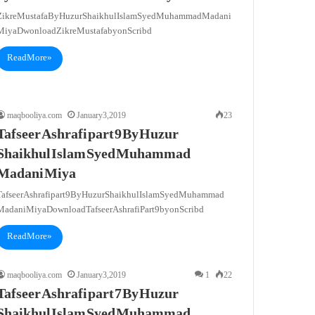
Zikre Mustafa By Huzur Shaikhul Islam Syed Muhammad Madani
Miya Dwonload Zikre Mustafa by on Scribd
Read More »
maqbooliya.com
January 3, 2019
23
Tafseer Ashrafi part 9 By Huzur
Shaikhul Islam Syed Muhammad
Madani Miya
Tafseer Ashrafi part 9 By Huzur Shaikhul Islam Syed Muhammad
Madani Miya Download Tafseer Ashrafi Part 9 by on Scribd
Read More »
maqbooliya.com
January 3, 2019
1
22
Tafseer Ashrafi part 7 By Huzur
Shaikhul Islam Syed Muhammad