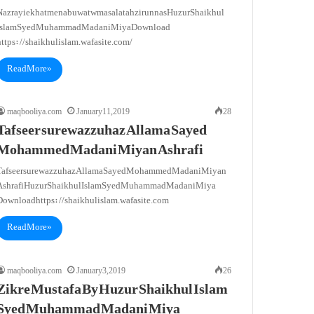
Nazrayie khatm e nabuwat w masala tahzirunnas Huzur Shaikhul
Islam Syed Muhammad Madani Miya Download
https://shaikhulislam.wafasite.com/
Read More »
maqbooliya.com
January 11, 2019
28
Tafseer surewazzuhaz Allama Sayed
Mohammed Madani Miyan Ashrafi
Tafseer surewazzuhaz Allama Sayed Mohammed Madani Miyan
Ashrafi Huzur Shaikhul Islam Syed Muhammad Madani Miya
Download https://shaikhulislam.wafasite.com
Read More »
maqbooliya.com
January 3, 2019
26
Zikre Mustafa By Huzur Shaikhul Islam
Syed Muhammad Madani Miya