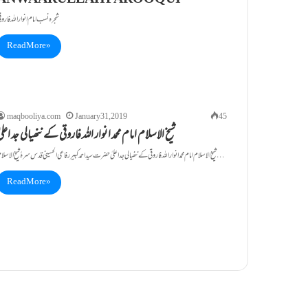
Read More »
maqbooliya.com
January 31, 2019
45
شیخ الاسلام امام محمد انوار اللہ فاروقی کے ننھیالی جد اعلی
شیخ الاسلام امام محمد انوار اللہ فاروقی کے ننھیالی جد اعلیٰ حضرت سید احمد کبیر رفاعی الحسینی قدس سرہٗ شیخ الاسلام…
Read More »