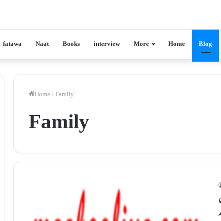
fatawa
Naat
Books
interview
More
Home
Blog
Home
/
Family
Family
ں
د