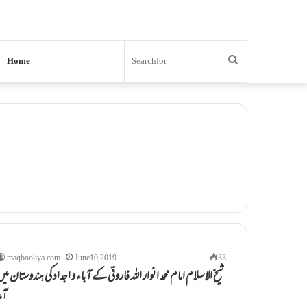
Search
Home
for
maqbooliya.com
June 10, 2019
33
شیخ الاسلام امام محمد انوار اللہ فاروقی کے آباء و اجداد کی ہندوستان می
آم