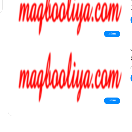
islam
ٰ
islam