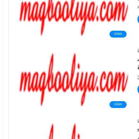
islam
د
islam