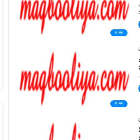
ا
islam
ہ
islam
ع