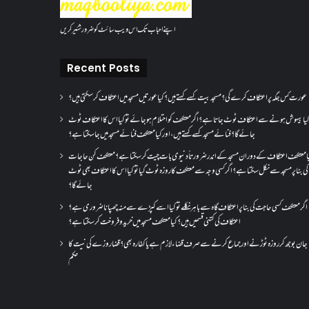
اپنے احباب تک اس ویب سائٹ کو ضرور شئیر کریں
Recent Posts
عورت کس جگہ پر اعتکاف کرے گی؟مسجد بیت کسے کہتے ہیں؟کیا عورتیں مسجد میں اعتکاف کر سکتی ہیں؟
یا بیہوش ہونے سے اعتکاف ٹوٹ جاتا ہے؟ اگر معتکف کو احتلام ہو جائے تو کیا اس کا اعتکاف ٹوٹ
جائے گا؟فنائے مسجد کسے کہتے ہیں ، اور کیا معتکف فنائے مسجد میں جا سکتا ہے؟
ا معتکف اعتکاف کے دوران مسجد کے اندر ضرورتاً دنیوی بات چیت کر سکتا ہے؟معتکف کن حاجات
کی بنا پر مسجد سے نکل سکتا ہے؟ اگر کسی وجہ سے معتکف کا روزہ ٹوٹ گیا تو کیا اس کا اعتکاف بھی ٹوٹ
جائے گا؟
اگر معتکف کسی حاجت کی بنا پر اعتکاف گاہ سے باہر نکلے تو کیا اسے کپڑے سے منہ چھپانا ضروری ہے؟
اعتکاف کی کتنی قسمیں ہیں؟کیا معتکف مسجد میں خرید و فروخت کر سکتا ہے؟
جان بوجھ کر روزہ ٹوڑنے اور جماع کرنے سے صرف قضاء لازم ہے یا کفارہ بھی؟ قضا روزے کی نیت کا
حکم