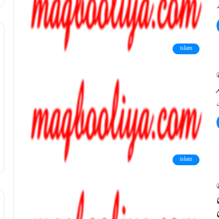
islam
ر
islam
ی