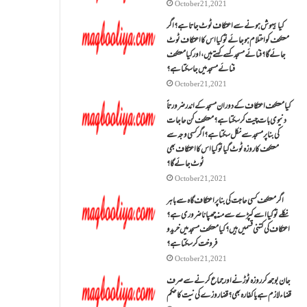
October 21, 2021
کیا بیہوش ہونے سے اعتکاف ٹوٹ جاتا ہے؟ اگر
معتکف کو احتلام ہو جائے تو کیا اس کا اعتکاف ٹوٹ
جائے گا؟فنائے مسجد کسے کہتے ہیں ، اور کیا معتکف
فنائے مسجد میں جا سکتا ہے؟
October 21, 2021
کیا معتکف اعتکاف کے دوران مسجد کے اندر ضرورتاً
دنیوی بات چیت کر سکتا ہے؟معتکف کن حاجات
کی بنا پر مسجد سے نکل سکتا ہے؟ اگر کسی وجہ سے
معتکف کا روزہ ٹوٹ گیا تو کیا اس کا اعتکاف بھی
ٹوٹ جائے گا؟
October 21, 2021
اگر معتکف کسی حاجت کی بنا پر اعتکاف گاہ سے باہر
نکلے تو کیا اسے کپڑے سے منہ چھپانا ضروری ہے؟
اعتکاف کی کتنی قسمیں ہیں؟کیا معتکف مسجد میں خرید و
فروخت کر سکتا ہے؟
October 21, 2021
جان بوجھ کر روزہ ٹوڑنے اور جماع کرنے سے صرف
قضاء لازم ہے یا کفارہ بھی؟ قضا روزے کی نیت کا حکم