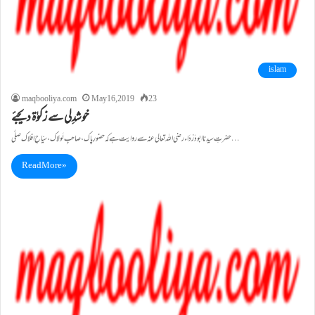
islam
maqbooliya.com
May 16, 2019
23
خوشدِلی سے زکوٰۃ دیجئے
حضرتِ سیدنا ابودَرْدَاء رضی اللہ تعالی عنہ سے روایت ہے کہ حضورِ پاک، صاحبِ لَولاک، سیّاحِ افلاک صلَّی…
Read More »