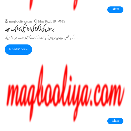
islam
maqbooliya.com
May 16, 2019
19
برسوں کی زکوٰۃ کی ادائیگی کا ایک حیلہ
اگر یہ شخص اپنے ان عزیزوں کو بہ نیّتِ زکوٰۃ دے کر قبضہ دلائے پھر وہ ترس کھا…
Read More »
islam