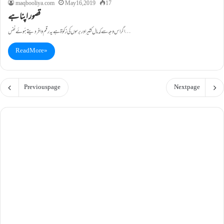
maqbooliya.com
May 16, 2019
17
قصور اپنا ہے
اگر اس وجہ سے کہ مال کثیر اور برسوں کی زکوٰۃ ہے یہ رقم وافر دیتے ہُوئے نفس…
Read More »
Previous page
Next page