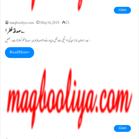
islam
maqbooliya.com
May 16, 2019
25
صدقہ فطر ۱؎
بعد ِ رمضان نمازِ عید کی ادائیگی سے قبل دیا جانے والا صدقہ واجبہ ،صدقہ فطر کہلاتا ہے ۔ خلیلِ…
Read More »
islam