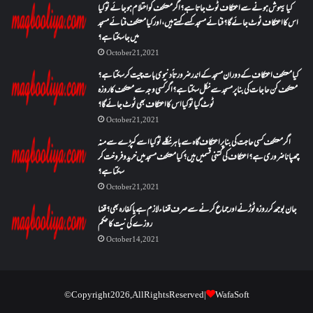
کیا بیہوش ہونے سے اعتکاف ٹوٹ جاتا ہے؟ اگر معتکف کو احتلام ہو جائے تو کیا
اس کا اعتکاف ٹوٹ جائے گا؟فنائے مسجد کسے کہتے ہیں ، اور کیا معتکف فنائے مسجد
میں جا سکتا ہے؟
October 21, 2021
کیا معتکف اعتکاف کے دوران مسجد کے اندر ضرورتاً دنیوی بات چیت کر سکتا ہے؟
معتکف کن حاجات کی بنا پر مسجد سے نکل سکتا ہے؟ اگر کسی وجہ سے معتکف کا روزہ
ٹوٹ گیا تو کیا اس کا اعتکاف بھی ٹوٹ جائے گا؟
October 21, 2021
اگر معتکف کسی حاجت کی بنا پر اعتکاف گاہ سے باہر نکلے تو کیا اسے کپڑے سے منہ
چھپانا ضروری ہے؟اعتکاف کی کتنی قسمیں ہیں؟کیا معتکف مسجد میں خرید و فروخت کر
سکتا ہے؟
October 21, 2021
جان بوجھ کر روزہ ٹوڑنے اور جماع کرنے سے صرف قضاء لازم ہے یا کفارہ بھی؟ قضا
روزے کی نیت کا حکم
October 14, 2021
© Copyright 2026, All Rights Reserved |
WafaSoft