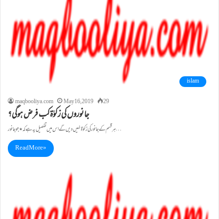
islam
maqbooliya.com
May 16, 2019
29
جانوروں کی زکوٰۃکب فرض ہوگی؟
ہر قسم کے جانور کی زکوٰۃ نہیں دیں گے اس میں تفصیل یہ ہے کہ ٭ جو جانور…
Read More »