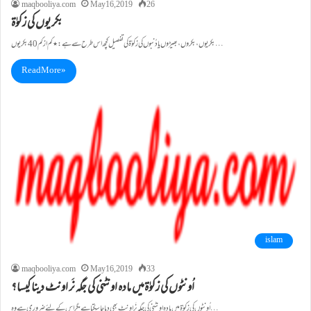
maqbooliya.com
May 16, 2019
26
بکریوں کی زکوٰۃ
بکریوں ، بکروں،بھیڑوں یا دُنبوں کی زکوٰۃکی تفصیل کچھ اس طرح سے ہے : ٭ کم ازکم 40بکریوں…
Read More »
islam
maqbooliya.com
May 16, 2019
33
اُونٹوں کی زکوٰۃمیں مادہ اونٹنی کی جگہ نَر اونٹ دینا کیسا؟
اُونٹوں کی زکوٰۃمیں مادہ اونٹنی کی جگہ نَر اونٹ بھی دیا جاسکتا ہے مگر اس کے لئے ضروری ہے وہ…