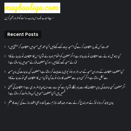
اپنے احباب تک اس ویب سائٹ کو ضرور شئیر کریں
Recent Posts
عورت کس جگہ پر اعتکاف کرے گی؟مسجد بیت کسے کہتے ہیں؟کیا عورتیں مسجد میں اعتکاف کر سکتی ہیں؟
کیا بیہوش ہونے سے اعتکاف ٹوٹ جاتا ہے؟ اگر معتکف کو احتلام ہو جائے تو کیا اس کا اعتکاف ٹوٹ جائے گا؟
فنائے مسجد کسے کہتے ہیں ، اور کیا معتکف فنائے مسجد میں جا سکتا ہے؟
کیا معتکف اعتکاف کے دوران مسجد کے اندر ضرورتاً دنیوی بات چیت کر سکتا ہے؟معتکف کن حاجات کی بنا پر مسجد
سے نکل سکتا ہے؟ اگر کسی وجہ سے معتکف کا روزہ ٹوٹ گیا تو کیا اس کا اعتکاف بھی ٹوٹ جائے گا؟
اگر معتکف کسی حاجت کی بنا پر اعتکاف گاہ سے باہر نکلے تو کیا اسے کپڑے سے منہ چھپانا ضروری ہے؟اعتکاف کی کتنی
قسمیں ہیں؟کیا معتکف مسجد میں خرید و فروخت کر سکتا ہے؟
جان بوجھ کر روزہ ٹوڑنے اور جماع کرنے سے صرف قضاء لازم ہے یا کفارہ بھی؟ قضا روزے کی نیت کا حکم