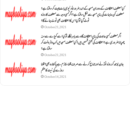
کیا معتکف اعتکاف کے دوران مسجد کے اندر ضرورتاً دنیوی بات چیت کر سکتا ہے؟
معتکف کن حاجات کی بنا پر مسجد سے نکل سکتا ہے؟ اگر کسی وجہ سے معتکف کا روزہ
ٹوٹ گیا تو کیا اس کا اعتکاف بھی ٹوٹ جائے گا؟
October 21, 2021
اگر معتکف کسی حاجت کی بنا پر اعتکاف گاہ سے باہر نکلے تو کیا اسے کپڑے سے منہ
چھپانا ضروری ہے؟اعتکاف کی کتنی قسمیں ہیں؟کیا معتکف مسجد میں خرید و فروخت کر
سکتا ہے؟
October 21, 2021
جان بوجھ کر روزہ ٹوڑنے اور جماع کرنے سے صرف قضاء لازم ہے یا کفارہ بھی؟ قضا
روزے کی نیت کا حکم
October 14, 2021