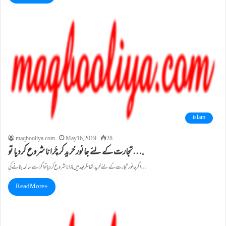
islam
maqbooliya.com
May 16, 2019
28
تجارت کے لئے جانور خرید کر چَرانا شروع کردیا تو….
اگر جانور تجارت کے لئے خریدا تھا مگر بعد میں چَرانا شروع کردیا تواگر اسے سائمہ بنانے کی…
Read More »