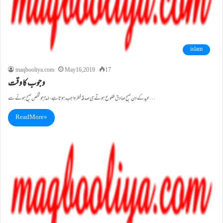
islam
maqbooliya.com
May 16, 2019
17
وجوب کا وقت
عیدکے دن صبح صادق طلوع ہوتے ہی صدقہ فطر واجب ہوتا ہے، لہٰذا جو شخص صبح ہونے سے…
Read More »