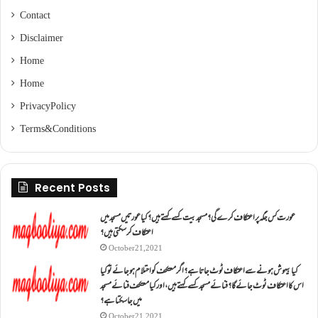
Contact
Disclaimer
Home
Home
Privacy Policy
Terms & Conditions
Recent Posts
عورت کس جگہ پر اعتکاف کرے گی؟مسجد بیت کسے کہتے ہیں؟کیا عورتیں مسجد میں
اعتکاف کر سکتی ہیں؟
October 21, 2021
کیا بیہوش ہونے سے اعتکاف ٹوٹ جاتا ہے؟ اگر معتکف کو احتلام ہو جائے تو کیا
اس کا اعتکاف ٹوٹ جائے گا؟فنائے مسجد کسے کہتے ہیں ، اور کیا معتکف فنائے مسجد
میں جا سکتا ہے؟
October 21, 2021