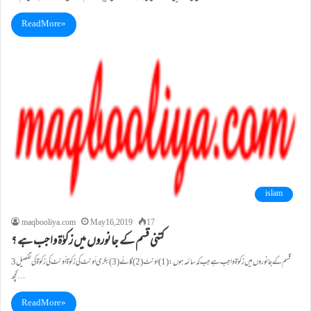
Read More »
islam
maqbooliya.com
May 16, 2019
17
کتنی قسم کے جانوروں میں زکوٰۃ واجب ہے ؟
3 قسم کے جانوروں میں زکوٰۃواجب ہے جب کہ سائمہ ہوں: (1)اونٹ(2)گائے(3)بکری اُونٹ کی زکوٰۃ اُونٹ کی زکوٰۃکی تفصیل
کچھ…
Read More »