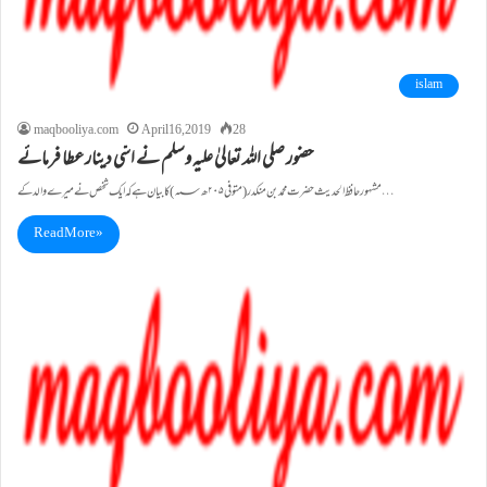
islam
maqbooliya.com
April 16, 2019
28
حضور صلی اللہ تعالیٰ علیہ وسلم نے اسّی دینار عطا فرمائے
مشہور حافظ الحدیث حضرت محمد بن منکدر (متوفی ۲۰۵ھ؁) کا بیان ہے کہ ایک شخص نے میرے والد کے…
Read More »