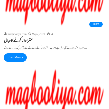
islam
maqbooliya.com
May 7, 2019
34
عشرادا نہ کرنے کا وبال
سوال:عشر ادا نہ کرنے کا کیا وبال ہے ؟ جواب:عشر ادا نہ کرنے والے کے لئے قرآن پاک واحادیث مبارکہ…
Read More »