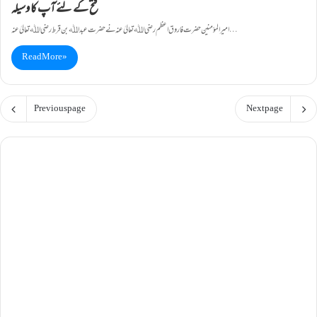
فتح کے لئے آپ کا وسیلہ
امیر المؤمنین حضرت فاروق اعظم رضی اﷲ تعالیٰ عنہ نے حضرت عبداﷲ بن قرط رضی اﷲ تعالیٰ عنہ…
Read More »
Previous page
Next page