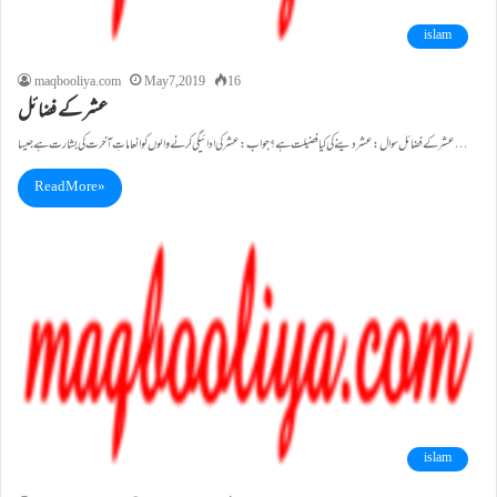
islam
maqbooliya.com
May 7, 2019
16
عشر کے فضائل
عشر کے فضائل سوال:عشر دینے کی کیافضیلت ہے ؟ جواب:عشر کی ادائیگی کرنے والوں کوانعاماتِ آخرت کی بشارت ہے جیسا…
Read More »
islam