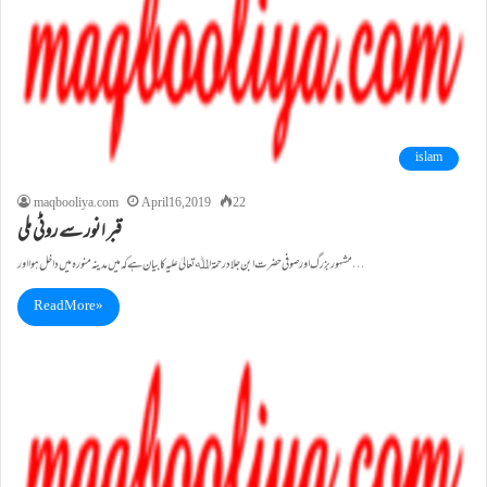
islam
maqbooliya.com
April 16, 2019
22
قبر انور سے روٹی ملی
مشہوربزرگ اورصوفی حضرت ابن جلادرحمۃ اﷲ تعالیٰ علیہ کابیان ہے کہ میں مدینہ منورہ میں داخل ہوا اور…
Read More »