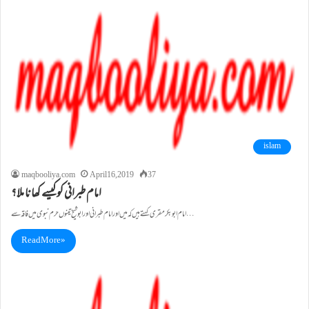
islam
maqbooliya.com
April 16, 2019
37
امام طبرانی کو کیسے کھانا ملا؟
امام ابو بکر مقری کہتے ہیں کہ میں اور امام طبرانی اور ابو شیخ تینوں حرم نبوی میں فاقہ سے…
Read More »