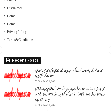
Contact
Disclaimer
Home
Home
Privacy Policy
Terms & Conditions
Recent Posts
عورت کس جگہ پر اعتکاف کرے گی؟مسجد بیت کسے کہتے ہیں؟کیا عورتیں مسجد میں
اعتکاف کر سکتی ہیں؟
October 21, 2021
کیا بیہوش ہونے سے اعتکاف ٹوٹ جاتا ہے؟ اگر معتکف کو احتلام ہو جائے تو کیا
اس کا اعتکاف ٹوٹ جائے گا؟فنائے مسجد کسے کہتے ہیں ، اور کیا معتکف فنائے مسجد
میں جا سکتا ہے؟
October 21, 2021