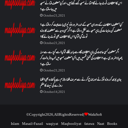
اس کا اعتکاف ٹوٹ جائے گا؟فنائے مسجد کسے کہتے ہیں ، اور کیا معتکف فنائے مسجد
میں جا سکتا ہے؟
October 21, 2021
کیا معتکف اعتکاف کے دوران مسجد کے اندر ضرورتاً دنیوی بات چیت کر سکتا ہے؟
معتکف کن حاجات کی بنا پر مسجد سے نکل سکتا ہے؟ اگر کسی وجہ سے معتکف کا روزہ
ٹوٹ گیا تو کیا اس کا اعتکاف بھی ٹوٹ جائے گا؟
October 21, 2021
اگر معتکف کسی حاجت کی بنا پر اعتکاف گاہ سے باہر نکلے تو کیا اسے کپڑے سے منہ
چھپانا ضروری ہے؟اعتکاف کی کتنی قسمیں ہیں؟کیا معتکف مسجد میں خرید و فروخت کر
سکتا ہے؟
October 21, 2021
جان بوجھ کر روزہ ٹوڑنے اور جماع کرنے سے صرف قضاء لازم ہے یا کفارہ بھی؟ قضا
روزے کی نیت کا حکم
October 14, 2021
© Copyright 2026, All Rights Reserved |
WafaSoft
Islam
Masail-Fazail
waqiyat
Maqbooliyat
fatawa
Naat
Books