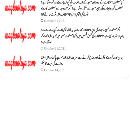
کیا معتکف اعتکاف کے دوران مسجد کے اندر ضرورتاً دنیوی بات چیت کر سکتا ہے؟
معتکف کن حاجات کی بنا پر مسجد سے نکل سکتا ہے؟ اگر کسی وجہ سے معتکف کا روزہ
ٹوٹ گیا تو کیا اس کا اعتکاف بھی ٹوٹ جائے گا؟
October 21, 2021
اگر معتکف کسی حاجت کی بنا پر اعتکاف گاہ سے باہر نکلے تو کیا اسے کپڑے سے منہ
چھپانا ضروری ہے؟اعتکاف کی کتنی قسمیں ہیں؟کیا معتکف مسجد میں خرید و فروخت کر
سکتا ہے؟
October 21, 2021
جان بوجھ کر روزہ ٹوڑنے اور جماع کرنے سے صرف قضاء لازم ہے یا کفارہ بھی؟ قضا
روزے کی نیت کا حکم
October 14, 2021