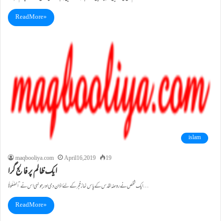
Read More »
islam
maqbooliya.com
April 16, 2019
19
ایک ظالم پر فالج گرا
ایک شخص نے روضہ اقدس کے پاس نماز فجر کے لئے اذان دی اور جونہی اس نے ”اَلصَّلٰوۃُ…
Read More »