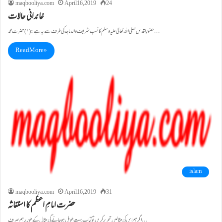
maqbooliya.com
April 16, 2019
24
خاندانی حالات
حضورِاقدس صلی اللہ تعالیٰ علیہ وسلم کا نسب شریف والد ماجد کی طرف سے یہ ہے: (۱)حضرت محمد…
Read More »
islam
maqbooliya.com
April 16, 2019
31
حضرت امامِ اعظم کا استغاثہ
اگر ہم اس کی مثالیں تحریر کریں تو کتاب بہت طویل ہو جائے گی مثال کے طور پر ہم صرف…