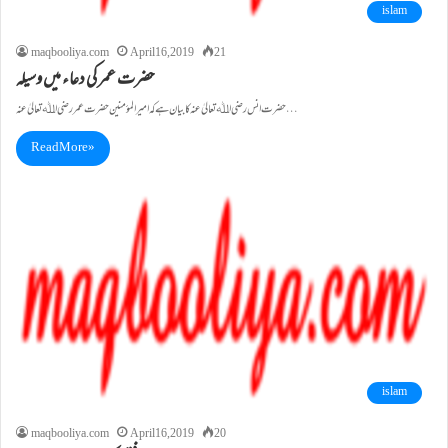
islam
maqbooliya.com
April 16, 2019
21
حضرت عمر کی دعاء میں وسیلہ
حضرت انس رضی اﷲ تعالیٰ عنہ کا بیان ہے کہ امیر المؤمنین حضرت عمر رضی اﷲ تعالیٰ عنہ…
Read More »
islam
maqbooliya.com
April 16, 2019
20