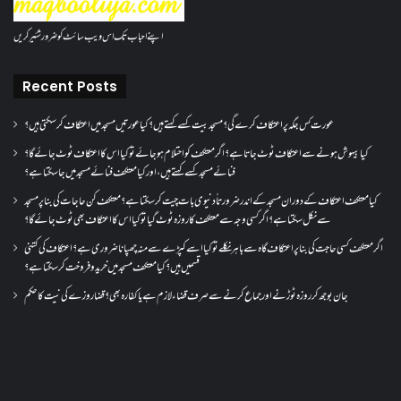
اپنے احباب تک اس ویب سائٹ کو ضرور شئیر کریں
Recent Posts
عورت کس جگہ پر اعتکاف کرے گی؟مسجد بیت کسے کہتے ہیں؟کیا عورتیں مسجد میں اعتکاف کر سکتی ہیں؟
کیا بیہوش ہونے سے اعتکاف ٹوٹ جاتا ہے؟ اگر معتکف کو احتلام ہو جائے تو کیا اس کا اعتکاف ٹوٹ جائے گا؟
فنائے مسجد کسے کہتے ہیں ، اور کیا معتکف فنائے مسجد میں جا سکتا ہے؟
کیا معتکف اعتکاف کے دوران مسجد کے اندر ضرورتاً دنیوی بات چیت کر سکتا ہے؟معتکف کن حاجات کی بنا پر مسجد
سے نکل سکتا ہے؟ اگر کسی وجہ سے معتکف کا روزہ ٹوٹ گیا تو کیا اس کا اعتکاف بھی ٹوٹ جائے گا؟
اگر معتکف کسی حاجت کی بنا پر اعتکاف گاہ سے باہر نکلے تو کیا اسے کپڑے سے منہ چھپانا ضروری ہے؟اعتکاف کی کتنی
قسمیں ہیں؟کیا معتکف مسجد میں خرید و فروخت کر سکتا ہے؟
جان بوجھ کر روزہ ٹوڑنے اور جماع کرنے سے صرف قضاء لازم ہے یا کفارہ بھی؟ قضا روزے کی نیت کا حکم