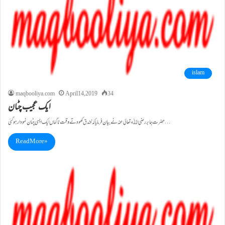
islam
maqbooliya.com
April 14, 2019
34
ایک عجیب چٹان
حضرت جابر رضی اﷲ تعالیٰ عنہ نے بیان فرمایا کہ خندق کھودتے وقت ناگہاں ایک ایسی چٹان نمودار ہو گئی…
Read More »