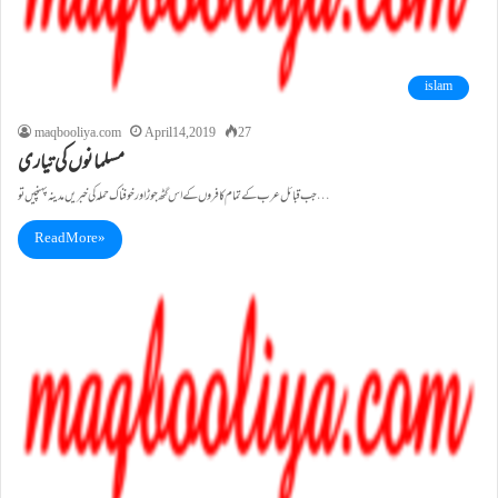
islam
maqbooliya.com
April 14, 2019
27
مسلمانوں کی تیاری
جب قبائل عرب کے تمام کافروں کے اس گٹھ جوڑ اور خوفناک حملہ کی خبریں مدینہ پہنچیں تو…
Read More »