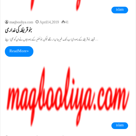
islam
maqbooliya.com
April 14, 2019
41
بنو قریظہ کی غداری
قبیلہ بنو قریظہ کے یہودی اب تک غیر جانبدار تھے لیکن بنو نضیر کے یہودیوں نے ان کو بھی اپنے…
Read More »
islam