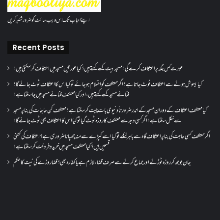
اپنے احباب تک اس ویب سائٹ کو ضرور شئیر کریں
Recent Posts
عورت کس جگہ پر اعتکاف کرے گی؟مسجد بیت کسے کہتے ہیں؟کیا عورتیں مسجد میں اعتکاف کر سکتی ہیں؟
کیا بیہوش ہونے سے اعتکاف ٹوٹ جاتا ہے؟ اگر معتکف کو احتلام ہو جائے تو کیا اس کا اعتکاف ٹوٹ جائے گا؟
فنائے مسجد کسے کہتے ہیں ، اور کیا معتکف فنائے مسجد میں جا سکتا ہے؟
کیا معتکف اعتکاف کے دوران مسجد کے اندر ضرورتاً دنیوی بات چیت کر سکتا ہے؟معتکف کن حاجات کی بنا پر مسجد
سے نکل سکتا ہے؟ اگر کسی وجہ سے معتکف کا روزہ ٹوٹ گیا تو کیا اس کا اعتکاف بھی ٹوٹ جائے گا؟
اگر معتکف کسی حاجت کی بنا پر اعتکاف گاہ سے باہر نکلے تو کیا اسے کپڑے سے منہ چھپانا ضروری ہے؟اعتکاف کی کتنی
قسمیں ہیں؟کیا معتکف مسجد میں خرید و فروخت کر سکتا ہے؟
جان بوجھ کر روزہ ٹوڑنے اور جماع کرنے سے صرف قضاء لازم ہے یا کفارہ بھی؟ قضا روزے کی نیت کا حکم