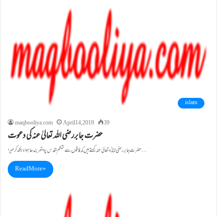
islam
maqbooliya.com
April 14, 2019
39
حضرت جابررضی اللہ تعالیٰ عنہ کی دعوت
حضرت جابر رضی اﷲ تعالیٰ عنہ کہتے ہیں کہ فاقوں سے شکم اقدس پر پتھر بندھا ہوا دیکھ کر میرا…
Read More »