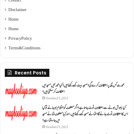
Contact
Disclaimer
Home
Home
Privacy Policy
Terms & Conditions
Recent Posts
عورت کس جگہ پر اعتکاف کرے گی؟مسجد بیت کسے کہتے ہیں؟کیا عورتیں مسجد میں
اعتکاف کر سکتی ہیں؟
October 21, 2021
کیا بیہوش ہونے سے اعتکاف ٹوٹ جاتا ہے؟ اگر معتکف کو احتلام ہو جائے تو کیا
اس کا اعتکاف ٹوٹ جائے گا؟فنائے مسجد کسے کہتے ہیں ، اور کیا معتکف فنائے مسجد
میں جا سکتا ہے؟
October 21, 2021