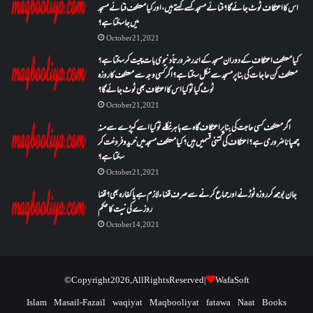
اس کا اعتکاف ٹوٹ جائے گا؟فنائے مسجد کسے کہتے ہیں ، اور کیا معتکف فنائے مسجد
میں جا سکتا ہے؟
October 21, 2021
کیا معتکف اعتکاف کے دوران مسجد کے اندر ضرورتاً دنیوی بات چیت کر سکتا ہے؟
معتکف کن حاجات کی بنا پر مسجد سے نکل سکتا ہے؟ اگر کسی وجہ سے معتکف کا روزہ
ٹوٹ گیا تو کیا اس کا اعتکاف بھی ٹوٹ جائے گا؟
October 21, 2021
اگر معتکف کسی حاجت کی بنا پر اعتکاف گاہ سے باہر نکلے تو کیا اسے کپڑے سے منہ
چھپانا ضروری ہے؟اعتکاف کی کتنی قسمیں ہیں؟کیا معتکف مسجد میں خرید و فروخت کر
سکتا ہے؟
October 21, 2021
جان بوجھ کر روزہ ٹوڑنے اور جماع کرنے سے صرف قضاء لازم ہے یا کفارہ بھی؟ قضا
روزے کی نیت کا حکم
October 14, 2021
© Copyright 2026, All Rights Reserved |
WafaSoft
Islam
Masail-Fazail
waqiyat
Maqbooliyat
fatawa
Naat
Books