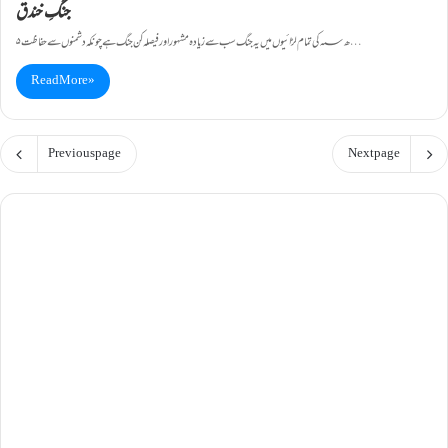
جنگِ خندق
۵ھ؁ کی تمام لڑائیوں میں یہ جنگ سب سے زیادہ مشہور اور فیصلہ کن جنگ ہے چونکہ دشمنوں سے حفاظت…
Read More »
Previous page
Next page