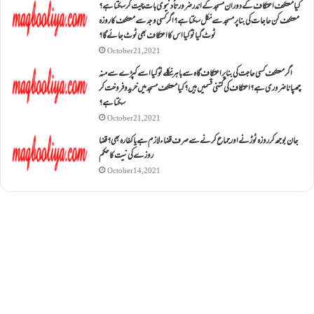
کیا معتکف اعتکاف کے دوران مسجد کے اندر ضرورتاً دنیوی بات چیت کر سکتا ہے؟
معتکف کن حاجات کی بنا پر مسجد سے نکل سکتا ہے؟ اگر کسی وجہ سے معتکف کا روزہ
ٹوٹ گیا تو کیا اس کا اعتکاف بھی ٹوٹ جائے گا؟
October 21, 2021
اگر معتکف کسی حاجت کی بنا پر اعتکاف گاہ سے باہر نکلے تو کیا اسے کپڑے سے منہ
چھپانا ضروری ہے؟اعتکاف کی کتنی قسمیں ہیں؟کیا معتکف مسجد میں خرید و فروخت کر
سکتا ہے؟
October 21, 2021
جان بوجھ کر روزہ ٹوڑنے اور جماع کرنے سے صرف قضاء لازم ہے یا کفارہ بھی؟ قضا
روزے کی نیت کا حکم
October 14, 2021