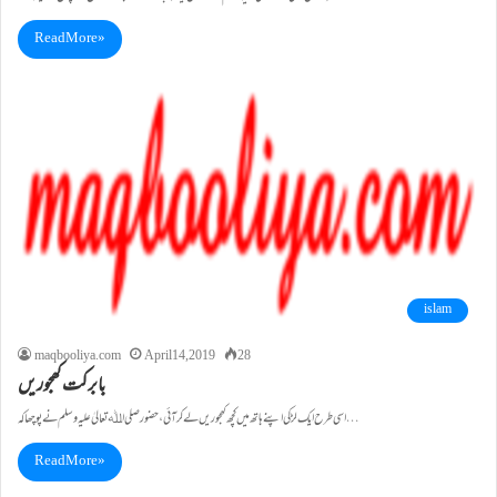
Read More »
islam
maqbooliya.com
April 14, 2019
28
بابرکت کھجوریں
اسی طرح ایک لڑکی اپنے ہاتھ میں کچھ کھجوریں لے کر آئی،حضور صلی اﷲ تعالیٰ علیہ وسلم نے پوچھا کہ…
Read More »