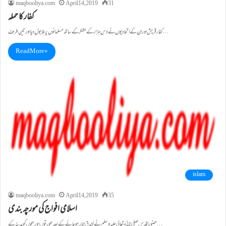
maqbooliya.com
April 14, 2019
31
کفار کا حملہ
کفار قریش اور ان کے اتحادیوں نے دس ہزار کے لشکر کے ساتھ مسلمانوں پر ہلابول دیا اور تین طرف…
Read More »
islam
maqbooliya.com
April 14, 2019
35
اسلامی افواج کی مورچہ بندی
حضورِ اقدس صلی اﷲ تعالیٰ علیہ وسلم نے خندق تیار ہو جانے کے بعد عورتوں اور بچوں کو مدینہ کے…