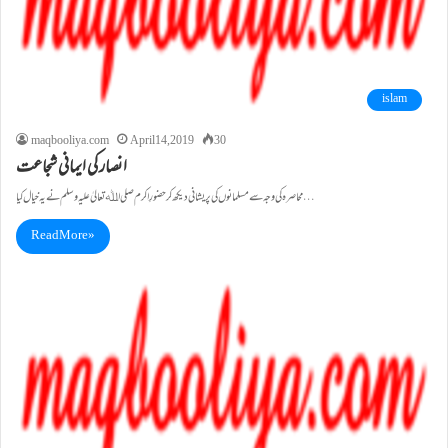
islam
maqbooliya.com
April 14, 2019
30
انصار کی ایمانی شجاعت
محاصرہ کی وجہ سے مسلمانوں کی پریشانی دیکھ کر حضورِ اکرم صلی اﷲ تعالیٰ علیہ وسلم نے یہ خیال کیا…
Read More »