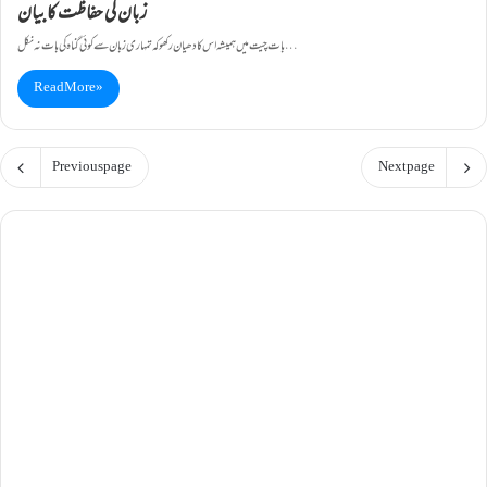
زبان کی حفاظت کا بیان
بات چیت میں ہمیشہ اس کا دھیان رکھو کہ تمہاری زبان سے کوئی گناہ کی بات نہ نکل…
Read More »
Previous page
Next page