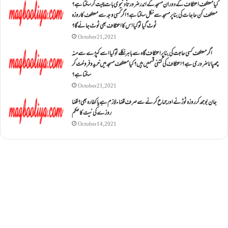
کیا معتکف اعتکاف کے دوران مسجد کے اندر ضرورتاً دنیوی بات چیت کر سکتا ہے؟
معتکف کن حاجات کی بنا پر مسجد سے نکل سکتا ہے؟ اگر کسی وجہ سے معتکف کا روزہ
ٹوٹ گیا تو کیا اس کا اعتکاف بھی ٹوٹ جائے گا؟
October 21, 2021
اگر معتکف کسی حاجت کی بنا پر اعتکاف گاہ سے باہر نکلے تو کیا اسے کپڑے سے منہ
چھپانا ضروری ہے؟اعتکاف کی کتنی قسمیں ہیں؟کیا معتکف مسجد میں خرید و فروخت کر
سکتا ہے؟
October 21, 2021
جان بوجھ کر روزہ ٹوڑنے اور جماع کرنے سے صرف قضاء لازم ہے یا کفارہ بھی؟ قضا
روزے کی نیت کا حکم
October 14, 2021