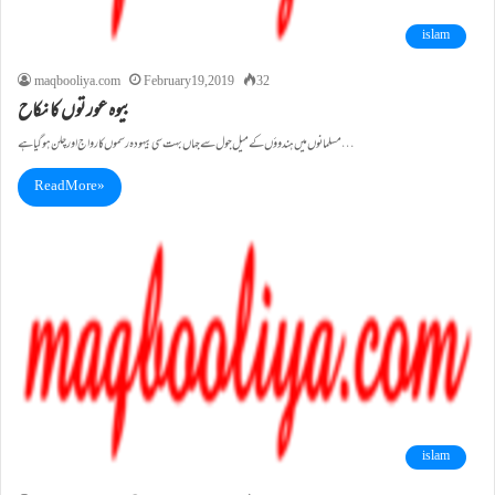
islam
maqbooliya.com
February 19, 2019
32
بیوہ عورتوں کا نکاح
مسلمانوں میں ہندوؤں کے میل جول سے جہاں بہت سی بیہودہ رسموں کا رواج اور چلن ہوگیا ہے…
Read More »
islam