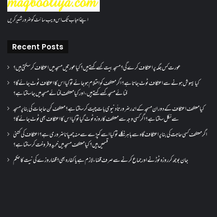
اپنے احباب تک اس ویب سائٹ کو ضرور شئیر کریں
Recent Posts
عورت کس جگہ پر اعتکاف کرے گی؟مسجد بیت کسے کہتے ہیں؟کیا عورتیں مسجد میں اعتکاف کر سکتی ہیں؟
کیا بیہوش ہونے سے اعتکاف ٹوٹ جاتا ہے؟ اگر معتکف کو احتلام ہو جائے تو کیا اس کا اعتکاف ٹوٹ جائے گا؟
فنائے مسجد کسے کہتے ہیں ، اور کیا معتکف فنائے مسجد میں جا سکتا ہے؟
کیا معتکف اعتکاف کے دوران مسجد کے اندر ضرورتاً دنیوی بات چیت کر سکتا ہے؟معتکف کن حاجات کی بنا پر مسجد
سے نکل سکتا ہے؟ اگر کسی وجہ سے معتکف کا روزہ ٹوٹ گیا تو کیا اس کا اعتکاف بھی ٹوٹ جائے گا؟
اگر معتکف کسی حاجت کی بنا پر اعتکاف گاہ سے باہر نکلے تو کیا اسے کپڑے سے منہ چھپانا ضروری ہے؟اعتکاف کی کتنی
قسمیں ہیں؟کیا معتکف مسجد میں خرید و فروخت کر سکتا ہے؟
جان بوجھ کر روزہ ٹوڑنے اور جماع کرنے سے صرف قضاء لازم ہے یا کفارہ بھی؟ قضا روزے کی نیت کا حکم