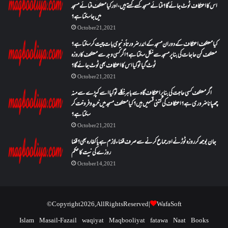
اس کا اعتکاف ٹوٹ جائے گا؟فنائے مسجد کسے کہتے ہیں ، اور کیا معتکف فنائے مسجد
میں جا سکتا ہے؟
October 21, 2021
کیا معتکف اعتکاف کے دوران مسجد کے اندر ضرورتاً دنیوی بات چیت کر سکتا ہے؟
معتکف کن حاجات کی بنا پر مسجد سے نکل سکتا ہے؟ اگر کسی وجہ سے معتکف کا روزہ
ٹوٹ گیا تو کیا اس کا اعتکاف بھی ٹوٹ جائے گا؟
October 21, 2021
اگر معتکف کسی حاجت کی بنا پر اعتکاف گاہ سے باہر نکلے تو کیا اسے کپڑے سے منہ
چھپانا ضروری ہے؟اعتکاف کی کتنی قسمیں ہیں؟کیا معتکف مسجد میں خرید و فروخت کر
سکتا ہے؟
October 21, 2021
جان بوجھ کر روزہ ٹوڑنے اور جماع کرنے سے صرف قضاء لازم ہے یا کفارہ بھی؟ قضا
روزے کی نیت کا حکم
October 14, 2021
© Copyright 2026, All Rights Reserved |
WafaSoft
Islam
Masail-Fazail
waqiyat
Maqbooliyat
fatawa
Naat
Books