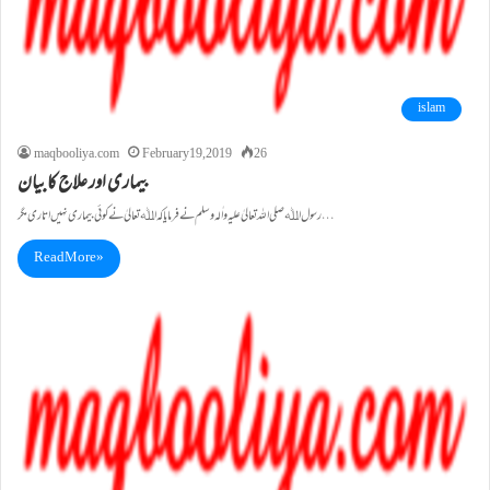
islam
maqbooliya.com
February 19, 2019
26
بیماری اور علاج کا بیان
رسول اﷲ صلی اللہ تعالیٰ علیہ واٰلہ وسلم نے فرمایا کہ اﷲتعالیٰ نے کوئی بیماری نہیں اتاری مگر…
Read More »