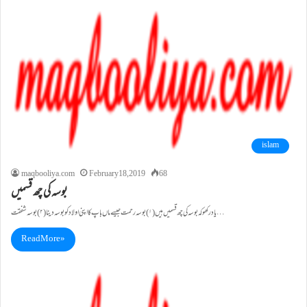
islam
maqbooliya.com
February 18, 2019
68
بوسہ کی چھ قسمیں
یاد رکھو کہ بوسہ کی چھ قسمیں ہیں(۱)بوسہ رحمت جیسے ماں باپ کا اپنی اولاد کو بوسہ دینا (۲)بوسہ شفقت…
Read More »