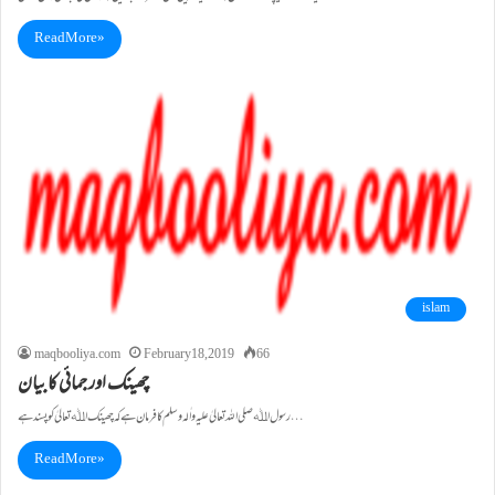
Read More »
islam
maqbooliya.com
February 18, 2019
66
چھینک اور جمائی کا بیان
رسول اﷲ صلی اللہ تعالیٰ علیہ واٰلہ وسلم کا فرمان ہے کہ چھینک اﷲ تعالیٰ کو پسند ہے…
Read More »