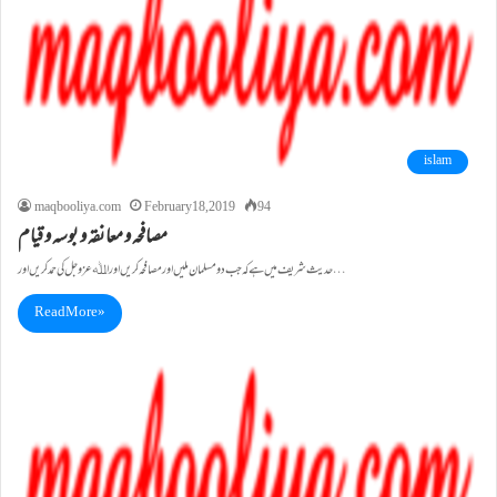
islam
maqbooliya.com
February 18, 2019
94
مصافحہ و معانقہ و بوسہ و قیام
حدیث شریف میں ہے کہ جب دو مسلمان ملیں اور مصافحہ کریں اور اﷲعزوجل کی حمد کریں اور…
Read More »