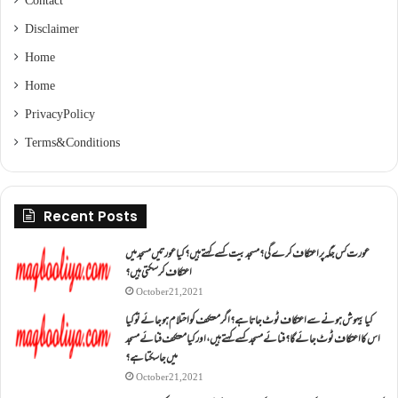
Contact
Disclaimer
Home
Home
Privacy Policy
Terms & Conditions
Recent Posts
عورت کس جگہ پر اعتکاف کرے گی؟مسجد بیت کسے کہتے ہیں؟کیا عورتیں مسجد میں
اعتکاف کر سکتی ہیں؟
October 21, 2021
کیا بیہوش ہونے سے اعتکاف ٹوٹ جاتا ہے؟ اگر معتکف کو احتلام ہو جائے تو کیا
اس کا اعتکاف ٹوٹ جائے گا؟فنائے مسجد کسے کہتے ہیں ، اور کیا معتکف فنائے مسجد
میں جا سکتا ہے؟
October 21, 2021