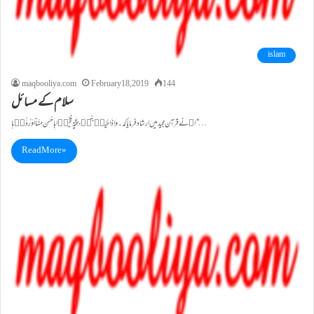
islam
maqbooliya.com
February 18, 2019
144
سلام کے مسائل
اﷲ نے قرآن مجید میں ارشاد فرمایا کہ۔ وَ اِذَا حُیِّیۡتُمۡ بِتَحِیَّۃٍ فَحَیُّوۡا بِاَحْسَنَ مِنْہَاۤ اَوْ رُدُّوۡہَا ؕ…
Read More »