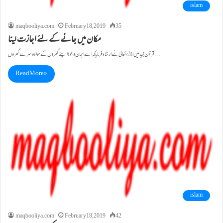
islam
maqbooliya.com
February 18, 2019
35
مکان میں جانے کے لئے اجازت لینا
قرآن مجید میں اﷲ تعالیٰ نے ارشاد فرمایا کہ اے ایمان والو! اپنے گھروں کے سوا دوسرے گھروں…
Read More »
islam
maqbooliya.com
February 18, 2019
42