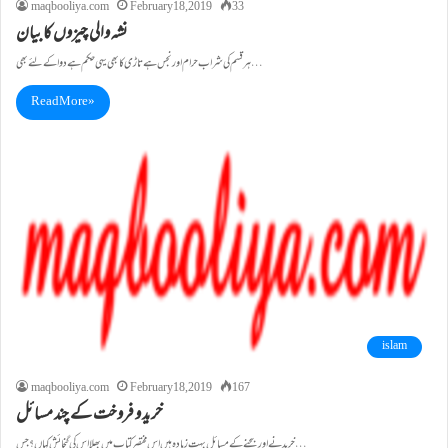
maqbooliya.com
February 18, 2019
33
نشہ والی چیزوں کا بیان
ہر قسم کی شراب حرام اور نجس ہے تاڑی کا بھی یہی حکم ہے دوا کے لئے بھی…
Read More »
islam
maqbooliya.com
February 18, 2019
167
خرید و فروخت کے چند مسائل
خریدنے اور بیچنے کے مسائل بہت زیادہ ہیں اس مختصر کتاب میں بھلا اس کی گنجائش کہاں؟ جس…