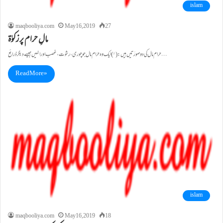
islam
maqbooliya.com
May 16, 2019
27
مالِ حرام پر زکوٰۃ
حرام مال کی دو صورَتیں ہیں: (۱) ایک وہ حرام مال جو چوری، رشوت، غصب اور انہیں جیسے دیگر ذرائِع…
Read More »
islam
maqbooliya.com
May 16, 2019
18