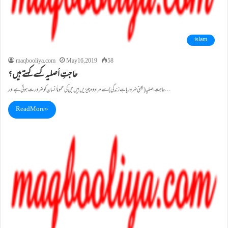
islam
maqbooliya.com
May 16, 2019
58
حاجتِ اَصلیہ کسے کہتے ہیں؟
حاجتِ اصلیہ (یعنی ضروریاتِ زندگی) سے مراد وہ چیزیں ہیں جن کی عموماً انسان کو ضرورت ہوتی ہے اور…
Read More »