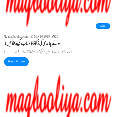
islam
maqbooliya.com
May 16, 2019
25
سونے چاندی کی زکوٰۃ کا حساب کیسے لگائیں؟
اِس کی دوصورتیں ہیں : (۱) آپ رقم کی صورت میں زکوٰۃ دینا چاہتے ہیں ۔۔۔۔۔۔یا …
Read More »