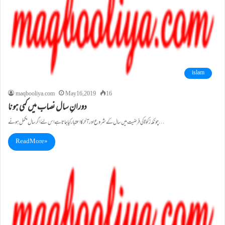
islam
maqbooliya.com
May 16, 2019
16
دورانِ سال نصاب میں کمی ہونا
چونکہ زکوٰۃ کی فرضیت میں سال کے شروع اور آخرکا اعتبار کیا جاتا ہے اس لئے اگر سال مکمل ہونے…
Read More »