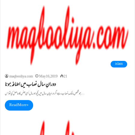
islam
maqbooliya.com
May 16, 2019
21
دورانِ سال نصاب میں اضافہ ہونا
جو شخص مالک ِنصاب ہے اگر درمیان سال میں کچھ اور مال اُسی جنس کا حاصل کیا تو اِس…
Read More »