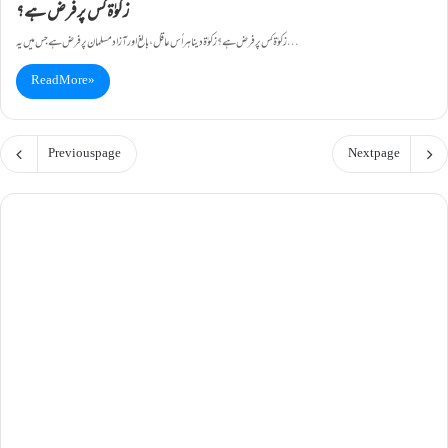
زکوٰۃ کس پرفرض ہے؟
زکوٰۃ کس پرفرض ہے؟ زکوٰۃ دیناہر اُس عاقل، بالغ اور آزاد مسلمان پر فرض ہے جس میں یہ…
Read More »
Previous page
Next page