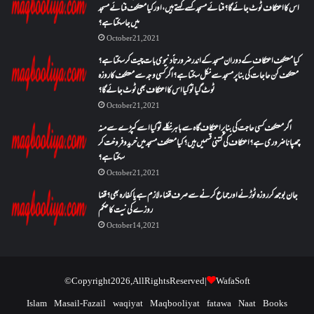
اس کا اعتکاف ٹوٹ جائے گا؟فنائے مسجد کسے کہتے ہیں ، اور کیا معتکف فنائے مسجد
میں جا سکتا ہے؟
October 21, 2021
کیا معتکف اعتکاف کے دوران مسجد کے اندر ضرورتاً دنیوی بات چیت کر سکتا ہے؟
معتکف کن حاجات کی بنا پر مسجد سے نکل سکتا ہے؟ اگر کسی وجہ سے معتکف کا روزہ
ٹوٹ گیا تو کیا اس کا اعتکاف بھی ٹوٹ جائے گا؟
October 21, 2021
اگر معتکف کسی حاجت کی بنا پر اعتکاف گاہ سے باہر نکلے تو کیا اسے کپڑے سے منہ
چھپانا ضروری ہے؟اعتکاف کی کتنی قسمیں ہیں؟کیا معتکف مسجد میں خرید و فروخت کر
سکتا ہے؟
October 21, 2021
جان بوجھ کر روزہ ٹوڑنے اور جماع کرنے سے صرف قضاء لازم ہے یا کفارہ بھی؟ قضا
روزے کی نیت کا حکم
October 14, 2021
© Copyright 2026, All Rights Reserved |
WafaSoft
Islam
Masail-Fazail
waqiyat
Maqbooliyat
fatawa
Naat
Books