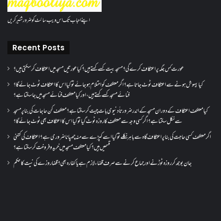
اپنے احباب تک اس ویب سائٹ کو ضرور شئیر کریں
Recent Posts
عورت کس جگہ پر اعتکاف کرے گی؟مسجد بیت کسے کہتے ہیں؟کیا عورتیں مسجد میں اعتکاف کر سکتی ہیں؟
کیا بیہوش ہونے سے اعتکاف ٹوٹ جاتا ہے؟ اگر معتکف کو احتلام ہو جائے تو کیا اس کا اعتکاف ٹوٹ جائے گا؟
فنائے مسجد کسے کہتے ہیں ، اور کیا معتکف فنائے مسجد میں جا سکتا ہے؟
کیا معتکف اعتکاف کے دوران مسجد کے اندر ضرورتاً دنیوی بات چیت کر سکتا ہے؟معتکف کن حاجات کی بنا پر مسجد
سے نکل سکتا ہے؟ اگر کسی وجہ سے معتکف کا روزہ ٹوٹ گیا تو کیا اس کا اعتکاف بھی ٹوٹ جائے گا؟
اگر معتکف کسی حاجت کی بنا پر اعتکاف گاہ سے باہر نکلے تو کیا اسے کپڑے سے منہ چھپانا ضروری ہے؟اعتکاف کی کتنی
قسمیں ہیں؟کیا معتکف مسجد میں خرید و فروخت کر سکتا ہے؟
جان بوجھ کر روزہ ٹوڑنے اور جماع کرنے سے صرف قضاء لازم ہے یا کفارہ بھی؟ قضا روزے کی نیت کا حکم