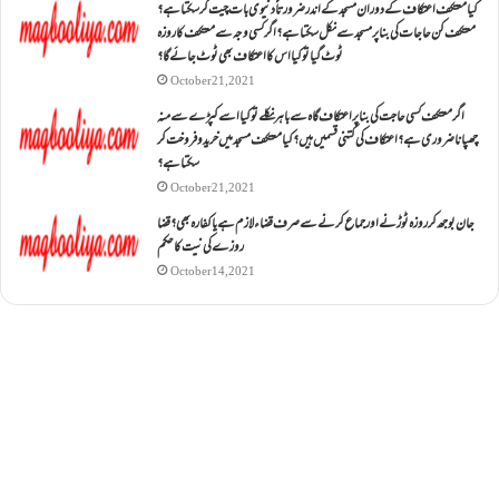
کیا معتکف اعتکاف کے دوران مسجد کے اندر ضرورتاً دنیوی بات چیت کر سکتا ہے؟
معتکف کن حاجات کی بنا پر مسجد سے نکل سکتا ہے؟ اگر کسی وجہ سے معتکف کا روزہ
ٹوٹ گیا تو کیا اس کا اعتکاف بھی ٹوٹ جائے گا؟
October 21, 2021
اگر معتکف کسی حاجت کی بنا پر اعتکاف گاہ سے باہر نکلے تو کیا اسے کپڑے سے منہ
چھپانا ضروری ہے؟اعتکاف کی کتنی قسمیں ہیں؟کیا معتکف مسجد میں خرید و فروخت کر
سکتا ہے؟
October 21, 2021
جان بوجھ کر روزہ ٹوڑنے اور جماع کرنے سے صرف قضاء لازم ہے یا کفارہ بھی؟ قضا
روزے کی نیت کا حکم
October 14, 2021