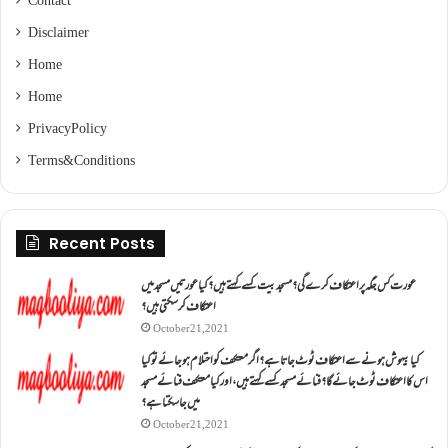
Contact
Disclaimer
Home
Home
Privacy Policy
Terms & Conditions
Recent Posts
عورت کس جگہ پر اعتکاف کرے گی؟مسجد بیت کسے کہتے ہیں؟کیا عورتیں مسجد میں
اعتکاف کر سکتی ہیں؟
October 21, 2021
کیا بیہوش ہونے سے اعتکاف ٹوٹ جاتا ہے؟ اگر معتکف کو احتلام ہو جائے تو کیا
اس کا اعتکاف ٹوٹ جائے گا؟فنائے مسجد کسے کہتے ہیں ، اور کیا معتکف فنائے مسجد
میں جا سکتا ہے؟
October 21, 2021