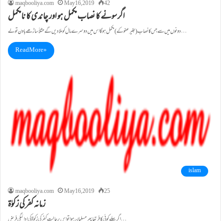
maqbooliya.com
May 16, 2019
42
اگر سونے کا نصاب مکمل ہو اور چاندی کا نامکمل
دونوں میں سے جس کا نصاب( بغیر عفو کے)مکمل ہوگا اس میں دوسرے مال کو ملادیں گے مثلاًساڑھے باون تولے…
Read More »
islam
maqbooliya.com
May 16, 2019
25
زمانہ کفر کی زکوٰۃ
اگر پہلے کوئی کافر تھا پھر مسلمان ہواتو اس پر حا لتِ کفر کی زکوٰۃ کی ادائیگی فرض…