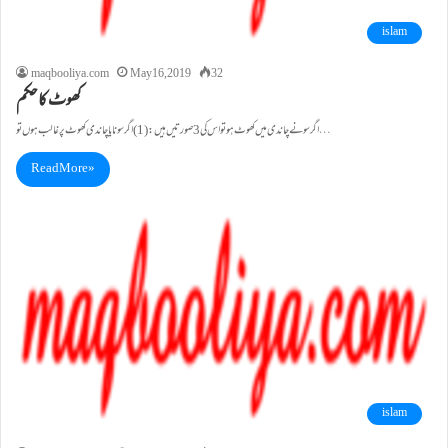
islam
maqbooliya.com
May 16, 2019
32
کھوٹ کاحکم
اگرسونے چاندی میں کھوٹ ہوتواس کی 3 صورتیں ہیں : (1)اگر سونا یاچاندی کھوٹ پر غالب ہوں تو…
Read More »
islam