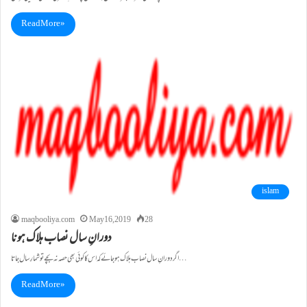
Read More »
islam
maqbooliya.com
May 16, 2019
28
دورانِ سال نصاب ہلاک ہونا
اگر دورانِ سال نصاب ہلاک ہوجائے کہ اس کا کوئی بھی حصہ نہ بچے تو شمارِ سال جاتا…
Read More »