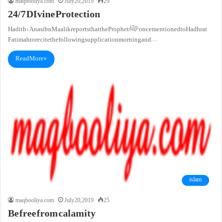
maqbooliya.com
July 20, 2019
29
24/7 DIvine Protection
Hadith: Anas ibn Maalik reports that the Prophetﷺ once mentioned to Hadhrat
Fatimah to recite the following supplication morning and…
Read More »
islam
maqbooliya.com
July 20, 2019
25
Be free from calamity