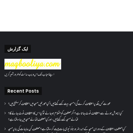
ایک گزارش
اپنے احباب تک اس ویب سائٹ کو ضرور شئیر کریں
Recent Posts
عورت کس جگہ پر اعتکاف کرے گی؟مسجد بیت کسے کہتے ہیں؟کیا عورتیں مسجد میں اعتکاف کر سکتی ہیں؟
کیا بیہوش ہونے سے اعتکاف ٹوٹ جاتا ہے؟ اگر معتکف کو احتلام ہو جائے تو کیا اس کا اعتکاف ٹوٹ جائے گا؟
فنائے مسجد کسے کہتے ہیں ، اور کیا معتکف فنائے مسجد میں جا سکتا ہے؟
کیا معتکف اعتکاف کے دوران مسجد کے اندر ضرورتاً دنیوی بات چیت کر سکتا ہے؟معتکف کن حاجات کی بنا پر مسجد