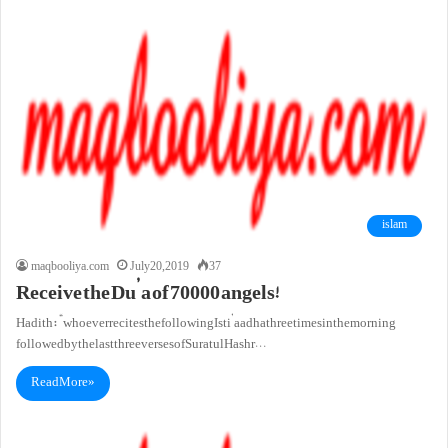
islam
maqbooliya.com
July 20, 2019
37
Receive the Du’a of 70000 angels!
Hadith: “whoever recites the following Isti’aadha three times in the morning
followed by the last three verses of Suratul Hashr…
Read More »