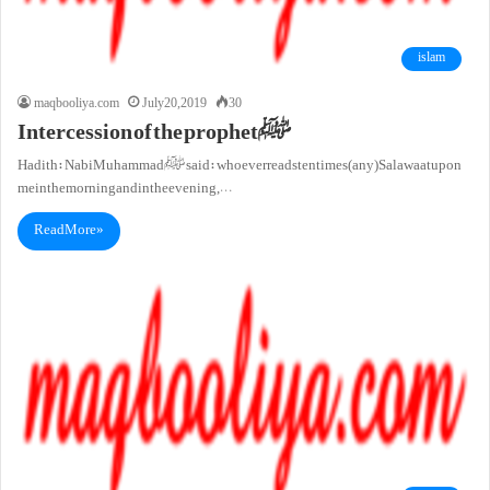
islam
maqbooliya.com
July 20, 2019
30
Intercession of the prophetﷺ
Hadith: Nabi Muhammad ﷺ said: whoever reads ten times (any) Salawaat upon
me in the morning and in the evening,…
Read More »