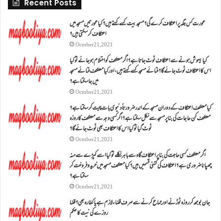
Recent Posts
عورت کس جگہ پر اعتکاف کرے گی؟مسجد بیت کسے کہتے ہیں؟کیا عورتیں مسجد میں
اعتکاف کر سکتی ہیں؟
October 21, 2021
کیا بیہوش ہونے سے اعتکاف ٹوٹ جاتا ہے؟ اگر معتکف کو احتلام ہو جائے تو کیا
اس کا اعتکاف ٹوٹ جائے گا؟فنائے مسجد کسے کہتے ہیں ، اور کیا معتکف فنائے مسجد
میں جا سکتا ہے؟
October 21, 2021
کیا معتکف اعتکاف کے دوران مسجد کے اندر ضرورتاً دنیوی بات چیت کر سکتا ہے؟
معتکف کن حاجات کی بنا پر مسجد سے نکل سکتا ہے؟ اگر کسی وجہ سے معتکف کا روزہ
ٹوٹ گیا تو کیا اس کا اعتکاف بھی ٹوٹ جائے گا؟
October 21, 2021
اگر معتکف کسی حاجت کی بنا پر اعتکاف گاہ سے باہر نکلے تو کیا اسے کپڑے سے منہ
چھپانا ضروری ہے؟اعتکاف کی کتنی قسمیں ہیں؟کیا معتکف مسجد میں خرید و فروخت کر
سکتا ہے؟
October 21, 2021
جان بوجھ کر روزہ ٹوڑنے اور جماع کرنے سے صرف قضاء لازم ہے یا کفارہ بھی؟ قضا
روزے کی نیت کا حکم