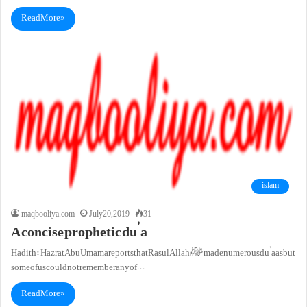
Read More »
islam
maqbooliya.com
July 20, 2019
31
A concise prophetic du’a
Hadith: Hazrat Abu Umama reports that Rasul Allahﷺ made numerous du’aas but
some of us could not remember any of…
Read More »