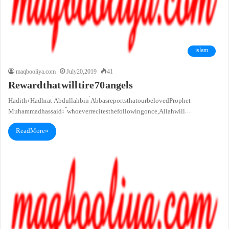
islam
maqbooliya.com
July 20, 2019
41
Reward that will tire 70 angels
Hadith: Hadhrat ‘Abdullah bin ‘Abbas reports that our beloved Prophet
Muhammad has said: “whoever recites the following once, Allah will…
Read More »