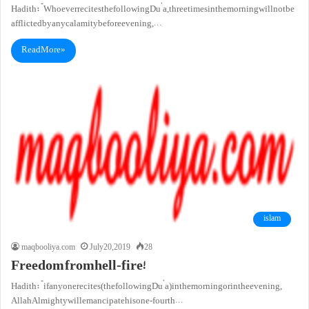
Hadith: “Whoever recites the following Du’a, three times in the morning will not be
afflicted by any calamity before evening,…
Read More »
islam
maqbooliya.com
July 20, 2019
28
Freedom fromhell-fire!
Hadith: “if anyone recites (the following Du’a) in the morning or in the evening,
Allah Almighty will emancipate his one-fourth…