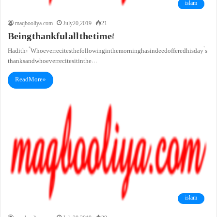
islam
maqbooliya.com
July 20, 2019
21
Being thankful all the time!
Hadith: “Whoever recites the following in the morning has indeed offered his day’s
thanks and whoever recites it in the…
Read More »
islam