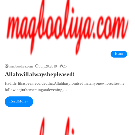
islam
maqbooliya.com
July 20, 2019
25
Allah will always be pleased!
Hadith: It has been recorded that Allah has promised that anyone who recites the
following in the morning and evening,…
Read More »