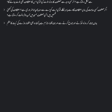
سے نکل سکتا ہے؟ اگر کسی وجہ سے معتکف کا روزہ ٹوٹ گیا تو کیا اس کا اعتکاف بھی ٹوٹ جائے گا؟
اگر معتکف کسی حاجت کی بنا پر اعتکاف گاہ سے باہر نکلے تو کیا اسے کپڑے سے منہ چھپانا ضروری ہے؟اعتکاف کی کتنی
قسمیں ہیں؟کیا معتکف مسجد میں خرید و فروخت کر سکتا ہے؟
جان بوجھ کر روزہ ٹوڑنے اور جماع کرنے سے صرف قضاء لازم ہے یا کفارہ بھی؟ قضا روزے کی نیت کا حکم