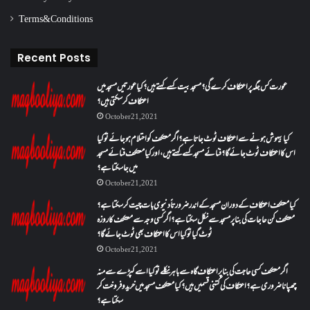
Terms & Conditions
Recent Posts
عورت کس جگہ پر اعتکاف کرے گی؟مسجد بیت کسے کہتے ہیں؟کیا عورتیں مسجد میں
اعتکاف کر سکتی ہیں؟
October 21, 2021
کیا بیہوش ہونے سے اعتکاف ٹوٹ جاتا ہے؟ اگر معتکف کو احتلام ہو جائے تو کیا
اس کا اعتکاف ٹوٹ جائے گا؟فنائے مسجد کسے کہتے ہیں ، اور کیا معتکف فنائے مسجد
میں جا سکتا ہے؟
October 21, 2021
کیا معتکف اعتکاف کے دوران مسجد کے اندر ضرورتاً دنیوی بات چیت کر سکتا ہے؟
معتکف کن حاجات کی بنا پر مسجد سے نکل سکتا ہے؟ اگر کسی وجہ سے معتکف کا روزہ
ٹوٹ گیا تو کیا اس کا اعتکاف بھی ٹوٹ جائے گا؟
October 21, 2021
اگر معتکف کسی حاجت کی بنا پر اعتکاف گاہ سے باہر نکلے تو کیا اسے کپڑے سے منہ
چھپانا ضروری ہے؟اعتکاف کی کتنی قسمیں ہیں؟کیا معتکف مسجد میں خرید و فروخت کر
سکتا ہے؟