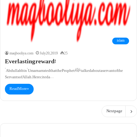
islam
maqbooliya.com
July 20, 2019
25
Everlasting reward!
‘Abdullah bin ‘Umar narrated that the Prophet ﷺ talked about a servant of the
Servants of Allah. He recited a…
Read More »
Next page